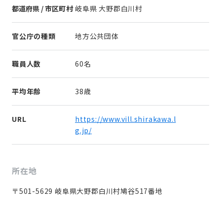
都道府県 / 市区町村
岐阜県 大野郡白川村
官公庁の種類
地方公共団体
職員人数
60名
平均年齢
38歳
URL
https://www.vill.shirakawa.l
g.jp/
所在地
〒501-5629 岐阜県大野郡白川村鳩谷517番地