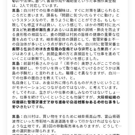
ものや法律に基づく書類作成や補助金といった事務作業全般
い。
は、2人で対応しています。
髙島：
白川村での仕事の醍醐味は、すぐに対策を講じられると
ころだと思います。課長も「問題に気づいたらすぐに動け」と
いうスタンスなので、思うように動くことができる。もしも失
敗しても修正すれば良い、という感じで、ほかの市町村に比べ
てスピード感があります。
また、乳幼児の離乳食、あるいは高齢者の誤嚥・肺炎を防止す
る食形態の相談など、食の問題は村民の皆様の健康の重要な位
置を占めています。岐阜県全体の課題として、管理栄養士不在
の自治体が多いという点が挙げられる中、白川村に管理栄養士
がいるというのは大きな強みなのではないでしょうか。
奥野：
住民に対する食環境の整備という漠然とした業務イメー
ジはありましたが、民間企業の方と直接話をして仕事を進めて
いくことは新鮮でしたし、やりがいを感じました。
髙島：
前副村長さんからは「（若手の）奥野さんがここでの仕
事を継続し、やりがいを持って取り組んでいけるかどうかは髙
島の手腕だ」と言われました。職種こそ異なりますが、白川村
での仕事の面白さを教えていけ、と。
私自身としては、お金以外に得られるものが大きいということ
がモチベーションにつながるのではないか、と考えています。
そしてそれは、生きがいや仕事の楽しみなのではないでしょう
か。仕事を続けていくということも勿論ですが、
大規模組織の
保健師、管理栄養士ではできない白川村だからこその仕事をし
—おふたりのアイデアから進めている仕事もあるのでしょう
ていきたい
か？
ですね。
髙島：
白川村は、買い物をするために岐阜県高山市、富山県砺
波市といった市街地へ高速道路を使って行かなければならない
ような土地です。週3回の移動販売車もありますが、どうしても
食の選択肢は限られます。