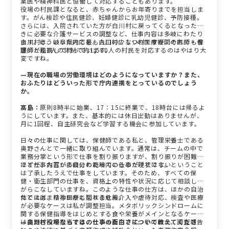
業医や精神科医と協働して対応することもあります。
役場の村民課となると、赤ちゃんからお年寄りまでを担当しま
す。がん検診や住民健診、妊婦健診に乳幼児健診、予防接種。
さらには、入院されていた方が白川村に戻ってくるとなったと
きに必要な介護サービスの調整など、仕事内容は多岐にわたり
ます。そういった対応を、白川村に１つの医療機関の医師・看
白川村は、岐阜県内で最も人口の少ない村ですが、それでも保
護師と連携して行っています。
健師が私1人の体制で約1,500人の村民を対応するのはやはり大
変ですね。
—現在の職場の労働環境はどのようになっていますか？また、
おふたりはどういった形で庁内連携をとっているのでしょう
か。
髙島：
原則8時半に始業、17：15に終業で、18時台には帰るよ
うにしています。また、基本的には休日出勤はありませんが、
月に1回程、自主研究会など学習する機会に参加しています。
日々の仕事に関しては、保健師である私と、管理栄養士である
奥野さんとで一緒に取り組んでいます。通常は、チームの中で
業務分掌という形で仕事を割り振りますが、割り振りが困難な
ほど仕事内容が多岐にわたっているのが現状です。
ですが、お互いに自分の範疇内の仕事だけではないということ
は了承したうえで仕事をしています。そのため、すべての保
健・衛生部門の仕事を、資格上の特性や状況に応じて相談しな
がらこなしていますね。このような仕事の仕方は、ほかの自治
体ではあまりないかもしれません。
たとえば、精神医療に関する危機介入や虐待対応、検査や医療
が必要なケースは私が調整担当。メタボリックシンドロームに
関する保健指導をはじめとする食や栄養がメインとなるケース
は奥野さんが担当する、といった形です。そのほか、調査報告
—白川村役場ならではの仕事の面白さについて教えてくださ