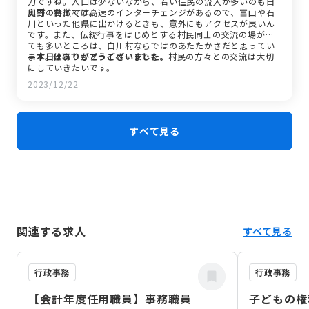
力ですね。人口は少ないながら、若い住民の流入が多いのも白
川村の特徴です。
奥野：
白川村は高速のインターチェンジがあるので、富山や石
川といった他県に出かけるときも、意外にもアクセスが良いん
です。また、伝統行事をはじめとする村民同士の交流の場がと
ても多いところは、白川村ならではのあたたかさだと思ってい
ます。仕事でもプライベートでも、村民の方々との交流は大切
—本日はありがとうございました。
にしていきたいです。
2023/12/22
すべて見る
関連する求人
すべて見る
行政事務
行政事務
【会計年度任用職員】事務職員
子どもの権