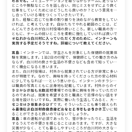
れません。
それでも、コミュニケーションを取りながらチームに足りない
ところや無駄なところを話し合い、同じミスをせずにより良く
仕事をしていくためにはどうしたら良いのか？という意見を出
し合っていける場をつくっていきたいです。
また、経験に応じて仕事の割り振りを決めながら教育をしてい
ければ、と考えています。自分たちでやれる範囲のことは、ど
んどんできるのが白川村役場の良いところ。新しい職員の方と
ともに、チームの弱いところを柔軟に強化していければ良いで
すね。
—これから白川村に入っていただく方のために、インターンも
実施する予定だそうですね。詳細について教えてください。
髙島：
インターンでは、学生さんを対象とした保健師の就業体
験を実施します。1泊2日の行程で、保健師としての働き方のみ
ならず、白川村の良さや生活の不便さなども含めて知っていた
だく機会になると思います。
また、白川村役場は、村外から就業されている方が非常に多い
のが特徴です。なので、興味を持ってくださった方の安心材料
に少しでもなれば……という思いから、インターンのチラシに
は職員の写真とともに出身地も記載しています。村外からのイ
ンターン参加も大歓迎です！
そこから、もしも白川村役場での仕事に興味を持っていただけ
るのであれば、就業を希望する方と職員とで忌憚のない話をす
る場を設けたいですね。実際に働いたり生活してみると、大変
なことはきっとあるはずです。そういったことも乗り越えられ
インターン募集チラシ
るような楽しさや自分自身にフィットするものを、お互いに知
—最後に、白川村の良さはどんなところでしょうか？
ることができると良いのではないでしょうか。
髙島：
車の運転が必須であったり、雪が多かったりと、生活を
するうえでの不便さを感じることはあります。ですが、大きな
災害が少なく、とても暮らしやすいところが白川村の大きな魅