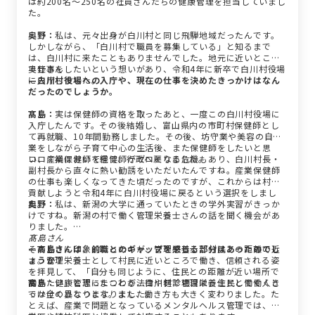
は約200名～250名の社員さんたちの健康管理を担当していまし
た。
奥野：
私は、元々出身が白川村と同じ飛騨地域だったんです。
しかしながら、「白川村で職員を募集している」と知るまで
は、白川村に来たこともありませんでした。地元に近いところ
で仕事をしたいという想いがあり、令和4年に新卒で白川村役場
奥野さん
に入庁しました。
—白川村役場への入庁や、現在の仕事を決めたきっかけはなん
だったのでしょうか。
髙島：
実は保健師の資格を取ったあと、一度この白川村役場に
入庁したんです。その後結婚し、富山県内の市町村保健師とし
て再就職、10年間勤務しました。その後、坊守業や美容の自営
業をしながら子育て中心の生活後、また保健師をしたいと思
い、産業保健師を経て、行政へ戻りました。
コロナ禍において保健師がゼロとなる危機もあり、白川村長・
副村長から直々に熱い勧誘をいただいたんですね。産業保健師
の仕事も楽しくなってきた頃だったのですが、これからは村へ
貢献しようと令和4年に白川村役場に戻るという選択をしまし
た。
奥野：
私は、新潟の大学に通っていたときの学外実習がきっか
けですね。新潟の村で働く管理栄養士さんの話を聞く機会があ
りました。
髙島さん
そのときに印象的だったのが、管理栄養士と村民との距離の近
—髙島さんは、前職とのギャップを感じる部分はあったのでし
さ。管理栄養士として村民に近いところで働き、信頼される姿
ょうか？
を拝見して、「自分も同じように、住民との距離が近い場所で
働きたい」と思ったことが、白川村で管理栄養士として働くき
髙島：
健康管理にまつわる法律や健診項目は、住民と働く人と
っかけのひとつとなりました。
では全く異なります。また、働き方も大きく変わりました。た
とえば、産業で問題となっているメンタルヘルス管理では、産