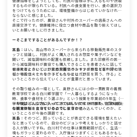
健康指導をしようとしても、村民の皆様は手に入るものや摂取
するものが限られている。村民への食支援を行い、食の選択力
をつけてもらうためには、環境整備からはじめていかなければ
ならないと感じました。
そこで行ったのが、農協さんや村外のスーパーの店長さんへの
直接交渉です。健康維持に役立つ食材や商品を取り揃えてほし
いとお願いをしに行きました。
ーそこまですることがあるんですか！？
髙島：
はい。高山市のスーパーから来られる移動販売車のスタ
ッフと協議し、村民がよく購入されるお惣菜や菓子パンなどを
聞いて、減塩調味料の配置も依頼しました。また診療所の医師
から減塩調味料が農協でも購入できることを患者さんに話して
もらえるようにし、野菜の栄養価ランキング表などをPOPに
健康教育においては、家庭菜園でのおすすめ野菜を苗や種の情
し、特設コーナーを作ってもらいました。
報からお伝えしたり、子どもたちには「野菜を買う、作る」と
いうところから伝えていくことが重要だと思っています。
その取り組みの一環として、奥野さんには小中一貫教育の義務
教育学校である白川郷学園で「一人暮らしするようになった
時、食事や食材をどう選ぶか」という授業を卒業前の9年生（中
学3年生）にしてもらったこともあります。保健師・管理栄養士
—今後はどんな方に入ってきてほしいですか？また、どのよう
の観点から、食育をどのように教育に組み込んでいくのか、と
な教育体制をとっているのでしょうか？
いうところが今後の課題です。
髙島：
そのつど、困っていることが表出できる環境を整えたい
なと思っているので、自分のビジョンや考えをしっかりと話せ
る人が良いですね。白川村での仕事は業務範囲が広く、生活環
境もガラッと変わるので、入庁後はつまずくこともあるかもし