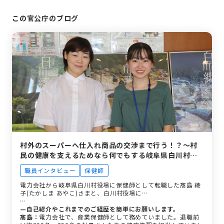
この官公庁のブログ
村外のスーパーへ仕入れ商品の交渉まで行う！？〜村
民の健康を支えるためなら何でもする岐阜県白川村の
保健師、管理栄養士～
職員インタビュー
保健師
電力会社から岐阜県白川村役場に保健師として転職した髙島 綾
子(たかしま あやこ)さまと、白川村役場に…
—自己紹介やこれまでのご経歴を簡単にお願いします。
髙島：
電力会社で、産業保健師として務めていました。退職前