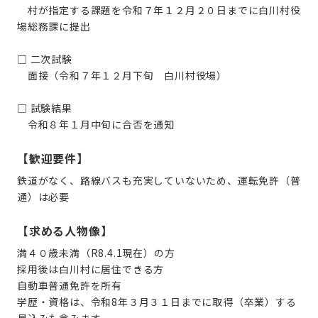
村が指定する課題を令和７年１２月２０日までに白川村役
場総務課に提出
□ 二次試験
面接（令和７年１２月下旬 白川村役場）
□ 試験結果
令和８年１月中旬に合否を通知
【歓迎要件】
鉄道がなく、路線バスも充実していないため、運転免許（普
通）は必要
【求める人物像】
満４０歳未満（R8.4.1現在）の方
採用後は白川村に居住できる方
自動車普通免許を所有
学歴・資格は、令和8年３月３１日までに取得（卒業）する