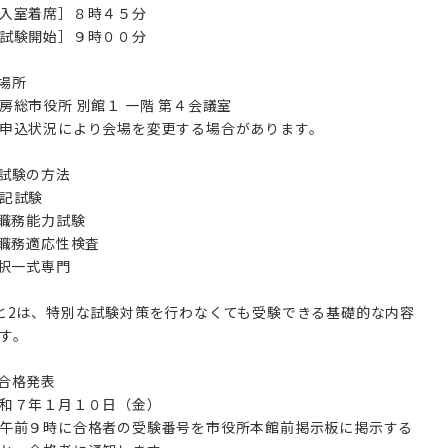
入室着席］８時４５分
試験開始］９時００分
︎場所
房総市役所 別館１ 一階 第４会議室
申込状況により会場を変更する場合があります。
︎試験の方法
記試験
.職務能力試験
.職務適応性検査
.択一式専門
と2は、特別な試験対策を行わなくても受験できる基礎的な内容
す。
︎合格発表
和７年１月１０日（金）
午前９時に合格者の受験番号を市役所本館前掲示板に掲示する