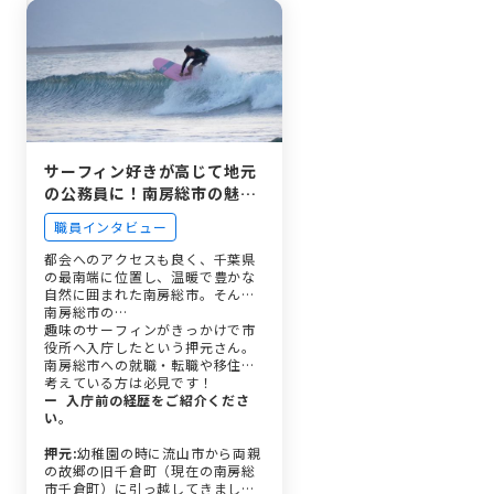
サーフィン好きが高じて地元
の公務員に！南房総市の魅力
を発信する移住・定住促進の
職員インタビュー
仕事とは？
都会へのアクセスも良く、千葉県
の最南端に位置し、温暖で豊かな
自然に囲まれた南房総市。そんな
南房総市の…
趣味のサーフィンがきっかけで市
役所へ入庁したという押元さん。
南房総市への就職・転職や移住を
考えている方は必見です！
ー 入庁前の経歴をご紹介くださ
い。
押元:
幼稚園の時に流山市から両親
の故郷の旧千倉町（現在の南房総
市千倉町）に引っ越してきまし