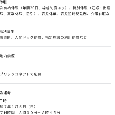
︎休暇
次有給休暇（年間20日、繰越制度あり）、特別休暇（妊娠・出産
暇、夏季休暇、忌引）、育児休業、育児短時間勤務、介護休暇な
︎福利厚生
康診断、人間ドック助成、指定施設の利用助成など
地内禁煙
ブリックコネクトで応募
次選考
︎日時
和７年１月５日（日）
受付時間］８時３０分～８時４５分