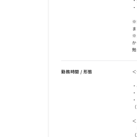
・
・
※
ま
※
か
勤務時間 / 形態
＜
・
・
・
（
＜
8
（