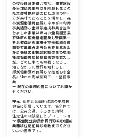
の後、教育委員会では、体育施設
合併後は、消防、福祉、農林水
の管理やスポーツイベントなどの
産、市民協働などを経験しまし
事業にも携わりました。
た。農林水産部では、市域の約半
分が森林であることを活かし、森
林資源を活用したエネルギー利用
市民協働（市民課）では、NPOや
事業の立ち上げにも携わりまし
市民活動、産官学連携事業を担当
た。この事業は市内の施設園芸農
しました。そこでは、全長約
家に薪の暖房機を普及した事業
1.5kmの海岸道路護岸に壁画アー
で、ゼロから立ち上げた事業だっ
トを整備する事業を担当し、この
そして、現在、移住定住の相談窓
たので、色々苦労もありました
事業も地域のアーティストさんた
口とプロモーションを担当するよ
が、これまで経験した仕事の中
ちと一緒に企画から完成まで協働
うになって4年目です。
で、特に思い出深い事業でした。
で取り組んだ思い出深い事業でし
様々な部署を経験してきました
た。
が、どの仕事でも勉強になるし、
知らなかった世界も知れるし、全
部が今に繋がってるなと思います
市民協働（市民課）で担当した全
ね。
長1.5kmの海岸壁画アート整備事
業
ー 現在の業務内容についてお聞か
せください。
押元:
総務部企画財政課の地域振
興係に所属しています。係全体で
は、公共交通、ふるさと納税、移
住定住の相談窓口とプロモーショ
ンを担当しています。私はその中
ー 移住定住支援や押元さんの担当
でも移住定住の相談とプロモーシ
業務について詳しく教えてくださ
ョンの担当です。
い。