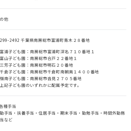
の他
299-2492 千葉県南房総市富浦町青木２８番地
富浦子ども園：南房総市富浦町深名７１０番地１
富山子ども園：南房総市合戸２２番地１
三芳子ども園：南房総市明石２０番地
千倉子ども園：南房総市千倉町南朝夷１４００番地
嶺南子ども園：南房総市沓見２７０５番地
上記子ども園のいずれかに配属予定です。
︎各種手当
勤手当・扶養手当・住居手当・期末手当・勤勉手当・時間外勤務
当など