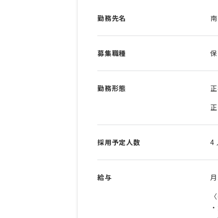
勤務先名
南
募集職種
保
勤務形態
正
正
採用予定人数
4
給与
〈
・