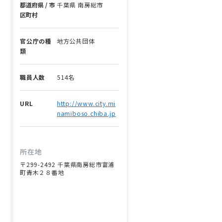
都道府県 / 市
千葉県 南房総市
区町村
官公庁の種
地方公共団体
類
職員人数
514名
URL
http://www.city.mi
namiboso.chiba.jp
所在地
〒299-2492 千葉県南房総市富浦
町青木２８番地