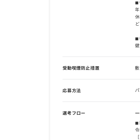
◼
年
休
ど
◼
健
受動喫煙防止措置
敷
パ
応募方法
選考フロー
一
◼
令
［