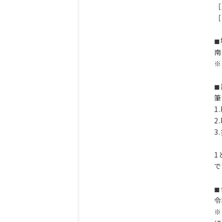
［
［
◼
南
※
◼
筆
1
2
3
1
で
◼
令
※