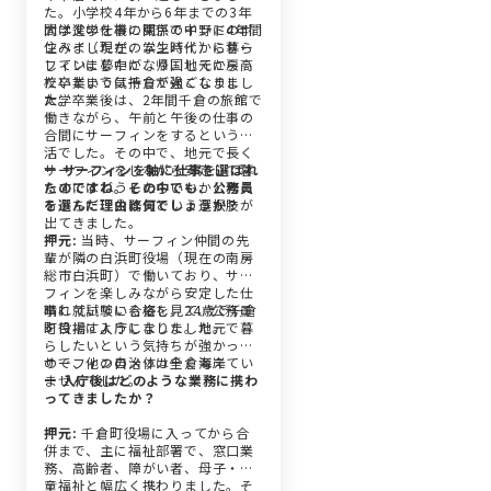
た。小学校4年から6年までの3年
間は父の仕事の関係でインドのボ
大学進学を機に東京の中野に4年間
ンベイ（現在のムンバイ）に暮ら
住みましたが、学生時代からサー
していましたが、帰国してから高
フィンに夢中になり、地元に戻り
校卒業までは千倉で過ごしまし
たいという気持ちが強くなりまし
た。
た。
大学卒業後は、2年間千倉の旅館で
働きながら、午前と午後の仕事の
合間にサーフィンをするという生
活でした。その中で、地元で長く
サーフィンをしながら安定して暮
ー サーフィンを軸に仕事を選ばれ
らすにはどうしたらいいかと考え
たのですね。その中でも、公務員
るうちに、公務員という選択肢が
を選んだ理由は何でしょうか？
出てきました。
押元:
当時、サーフィン仲間の先
輩が隣の白浜町役場（現在の南房
総市白浜町）で働いており、サー
フィンを楽しみながら安定した仕
事に就いている姿を見て、公務員
晴れて試験に合格し、24歳で千倉
を目指すようになりました。
町役場に入庁しました。地元で暮
らしたいという気持ちが強かった
ので、他の自治体は全く考えてい
サーフィンのメッカ千倉海岸
ませんでした。
ー 入庁後はどのような業務に携わ
ってきましたか？
押元:
千倉町役場に入ってから合
併まで、主に福祉部署で、窓口業
務、高齢者、障がい者、母子・児
童福祉と幅広く携わりました。そ