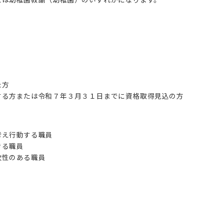
た方
する方または令和７年３月３１日までに資格取得見込の方
考え行動する職員
きる職員
軟性のある職員