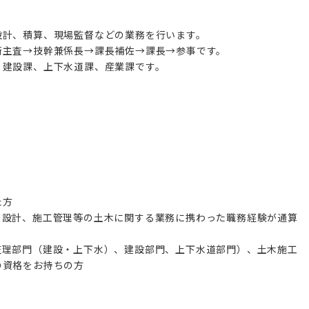
設計、積算、現場監督などの業務を行います。
術主査→技幹兼係長→課長補佐→課長→参事です。
、建設課、上下水道課、産業課です。
。
た方
の設計、施工管理等の土木に関する業務に携わった職務経験が通算
監理部門（建設・上下水）、建設部門、上下水道部門）、土木施工
の資格をお持ちの方