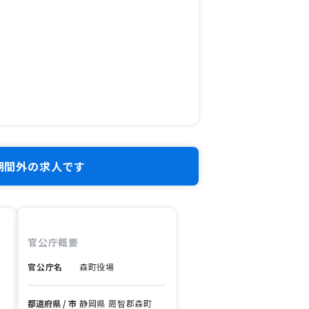
期間外の求人です
官公庁概要
官公庁名
森町役場
都道府県 / 市
静岡県 周智郡森町