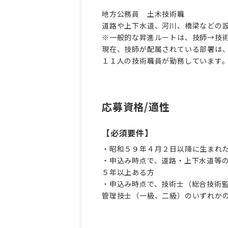
地方公務員 土木技術職
道路や上下水道、河川、橋梁などの
※一般的な昇進ルートは、技師→技
現在、技師が配属されている部署は
１１人の技術職員が勤務しています
応募資格/適性
【必須要件】
・昭和５９年４月２日以降に生まれ
・申込み時点で、道路・上下水道等
５年以上ある方
・申込み時点で、技術士（総合技術
管理技士（一級、二級）のいずれか