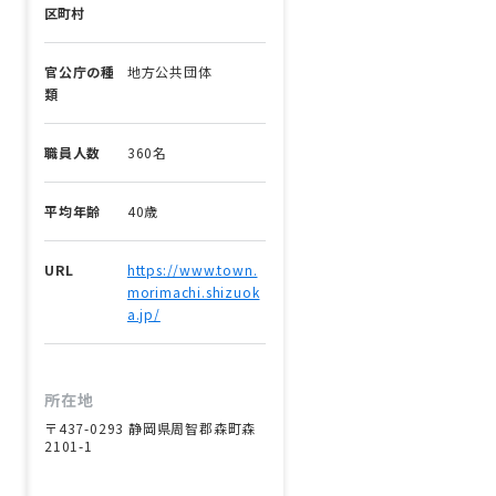
区町村
官公庁の種
地方公共団体
類
職員人数
360名
平均年齢
40歳
URL
https://www.town.
morimachi.shizuok
a.jp/
所在地
〒437-0293 静岡県周智郡森町森
2101-1