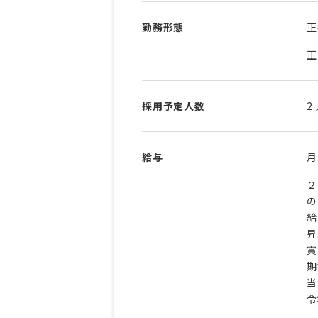
勤務形態
正
正
採用予定人数
2
給与
２
の
給
昇
賞
期
当
令