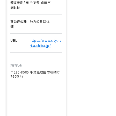
都道府県 / 市
千葉県 成田市
区町村
官公庁の種
地方公共団体
類
URL
https://www.city.na
rita.chiba.jp/
所在地
〒286-8585 千葉県成田市花崎町
760番地