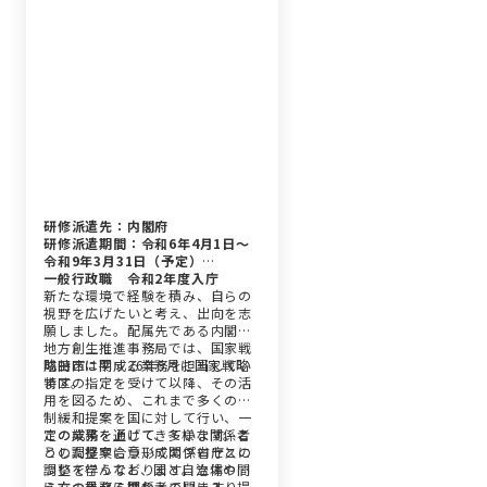
研修派遣先：内閣府
研修派遣期間：令和6年4月1日～
令和9年3月31日（予定）
一般行政職 令和2年度入庁
新たな環境で経験を積み、自らの
視野を広げたいと考え、出向を志
願しました。配属先である内閣府
地方創生推進事務局では、国家戦
略特区に関する業務を担当してい
成田市は平成26年5月に国家戦略
ます。
特区の指定を受けて以降、その活
用を図るため、これまで多くの規
制緩和提案を国に対して行い、一
定の成果を上げてきています。こ
この業務を通じて、多様な関係者
うした提案について関係省庁との
との調整や合意形成のプロセスに
調整を行うなど、国と自治体の間
ついて学んでおります。立場や考
に立つ業務に携わっています。提
え方の異なる関係者の間に入り、