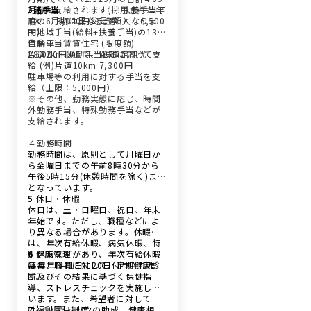
月分が支給されます(採用された年
3諸手当
種類
区分
支給額
扶養手当子
度の6月期は異なる金額となりま
1人 13,000円父母等1人 6,500
す)
円地域手当(給料+扶養手当)の13%
住居手当賃貸住宅 (限度額)
自動車
28,000円通勤手当鉄道定期代
片道2km以上で、距離に応じて支
給 (例)片道10km 7,300円
駐車場等の利用に対する手当を支
給（上限：5,000円）
※その他、勤務実態に応じ、時間
外勤務手当、特殊勤務手当などが
支給されます。
４勤務時間
勤務時間は、原則として月曜日か
ら金曜日までの午前8時30分から
午後5時15分(休憩時間を除く)まで
となっています。
5
休日・休暇
休日は、土・日曜日、祝日、年末
年始です。ただし、職種などによ
り異なる場合があります。休暇
は、年次有給休暇、病気休暇、特
別休暇などがあり、年次有給休暇
6
健康管理
は毎年4月1日に20日付与されま
毎年、職員に対して、定期健康診
す。
断及びその結果に基づく保健指
導、ストレスチェックを実施して
います。また、希望者に対して
は、 人間ドックの助成、健康相
7
福利厚生制度