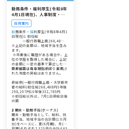
勤務条件・福利厚生(令和8年
4月1日現在)、人事制度・研
修｜成田市職員採用案内
採用案内
勤
務条件・
福
利厚生(令和8年4月1
日現在)1 初任給
職種
試験区分
初任
給
備考
一般行政職上級268,48…
※上記の金額は、地域手当を含み
ます。
※卒業後に職歴がある場合や、上
位の学歴を取得した場合に、上記
の金額に一定の基準で算出した金
額が加算される場合があります。
※昇給日は毎年7月1日で、採用さ
れた年度の昇給はありません。
昇給例(一般行政職上級・大学新卒
者の給料)初任給268,488円5年後
298,207円10年後332,785円
※初任給以外は、7月1日昇給日後
の額
2
期末・勤勉手当(ボーナス)
期末・勤勉手当として、給料、扶
養手当、地域手当の合計額(1カ月
分)をベースに、夏(6月期)、冬(12
月期)それぞれ2.325月の合計4.65