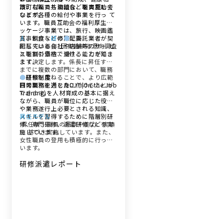
談、なんでも相談などを実施して
市町村職員共済組合、職員互助会
います。
などが各種の給付や事業を行っ て
います。職員互助会の福利厚生パ
ッケージ事業では、旅行、映画鑑
賞、飲食などの際に委託業者が契
人
事制度・
研
修
●
配属
約している会社や店舗等のサー ビ
配属先は毎年1回実施する意向調査
スを割引価格で受けることができ
と職員の意欲、適性、能力を踏ま
ます
えて決定します。係長に昇任する
。
までに複数の部門において、職務
の経験を重ねることで、より広範
●
研修制度
囲の職務能力を身に付けることが
日常業務を通じたOJT(On the Job
できます。
Training)を人材育成の基本に据え
ながら、職員が職位に応じた役割
や業務遂行上必要とされる知識、
スキルを習得するために階層別研
昇任モデル
修、専門研修、派遣研修などを実
昇任は、職員の意欲や能力、実績
施しています。
に 基づき実施しています。また、
女性職員の登用も積極的に行って
います。
研修派遣レポート
研修派遣レポート