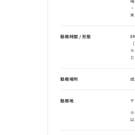
場
・
末
勤務時間 / 形態
8
（
※
と
勤務場所
成
勤務地
〒
※
以