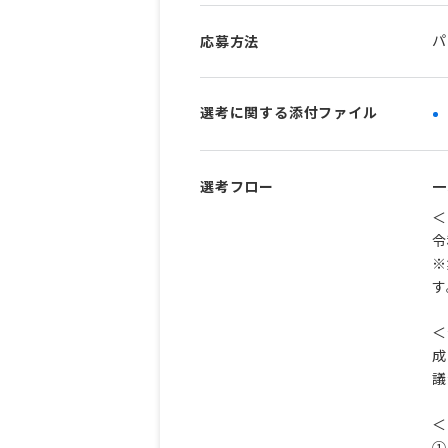
パ
応募方法
選考に関する添付ファイル
選考フロー
一
＜
令
※
す
＜
成
議
＜
①