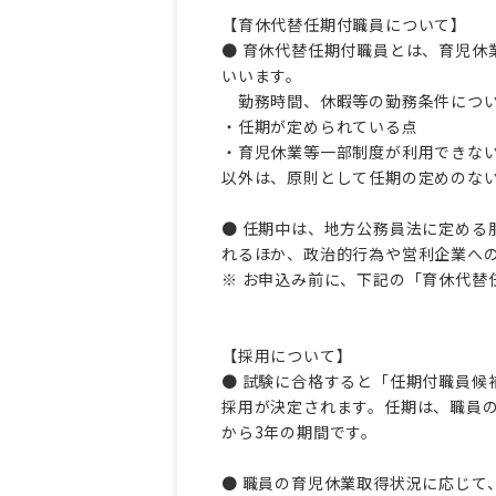
【育休代替任期付職員について】
● 育休代替任期付職員とは、育児休
いいます。
勤務時間、休暇等の勤務条件につ
・任期が定められている点
・育児休業等一部制度が利用できな
以外は、原則として任期の定めのな
● 任期中は、地方公務員法に定める
れるほか、政治的行為や営利企業へ
※ お申込み前に、下記の「育休代替
【採用について】
● 試験に合格すると「任期付職員候
採用が決定されます。任期は、職員
から3年の期間です。
● 職員の育児休業取得状況に応じて