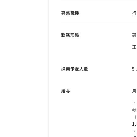
募集職種
行
勤務形態
契
正
採用予定人数
5
給与
・
参
（
1
・