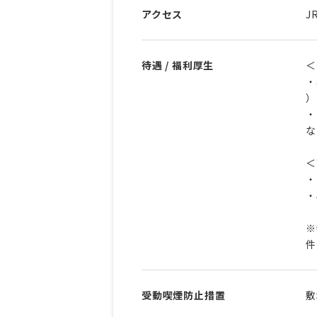
アクセス
J
待遇 / 福利厚生
＜
・
）
・
な
＜
・
・
※
件
受動喫煙防止措置
敷