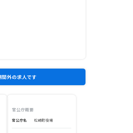
期間外の求人です
官公庁概要
官公庁名
松崎町役場