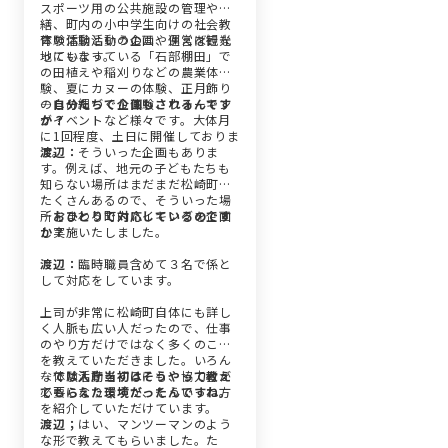
スポーツ用の公共施設の管理や修
繕、町内の小中学生向けの社会教
育の体験活動の企画や運営を行な
体験活動というのは、例えば観光
っています。
地にもなっている「石部棚田」で
の田植えや稲刈りなどの農業体
験、夏にカヌーの体験、正月飾り
のしめ縄づくり体験、ウォーキン
―自分たちで企画もされるんです
グイベントなど様々です。大体月
か？
に1回程度、土日に開催しておりま
す。
渡辺：
そういった企画もありま
す。例えば、地元の子どもたちも
知らない場所はまだまだ松崎町に
たくさんあるので、そういった場
所をまわる町内ハイキングを企画
―おひとりで対応しているのです
し実施いたしました。
か？
渡辺：
臨時職員含めて３名で係と
して対応をしています。
上司が非常に松崎町自体にも詳し
く人脈も広い人だったので、仕事
のやり方だけではなく多くのこと
を教えていただきました。いろん
な体験活動をするにも、協力者が
―では入庁当初はそうやって教え
必要になりますが、そういった方
てもらえた環境だったんですね。
を紹介していただけています。
渡辺；
はい、マンツーマンのよう
な形で教えてもらいました。た