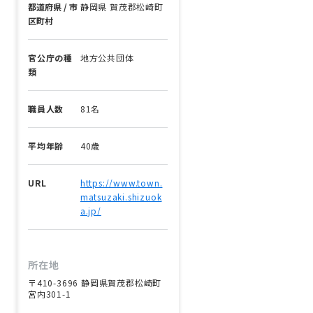
都道府県 / 市
静岡県 賀茂郡松崎町
区町村
官公庁の種
地方公共団体
類
職員人数
81名
平均年齢
40歳
URL
https://www.town.
matsuzaki.shizuok
a.jp/
所在地
〒410-3696 静岡県賀茂郡松崎町
宮内301-1