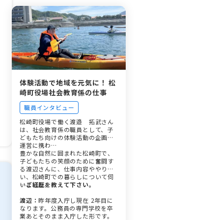
体験活動で地域を元気に！ 松
崎町役場社会教育係の仕事
職員インタビュー
松崎町役場で働く渡邉 拓武さん
は、社会教育係の職員として、子
どもたち向けの体験活動の企画や
運営に携わ…
豊かな自然に囲まれた松崎町で、
子どもたちの笑顔のために奮闘す
る渡辺さんに、仕事内容ややりが
い、松崎町での暮らしについて伺
いました。
―ご経歴を教えて下さい。
渡辺：
昨年度入庁し現在 2年目に
なります。公務員の専門学校を卒
業あとそのまま入庁した形です。