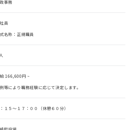
政事務
社員
式名称：正規職員
 人
月給
166,600円
~
例等により職務経験に応じて決定します。
：１５～１７：００（休憩６０分）
崎町役場