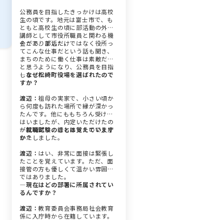
公務員を目指したきっかけは高校
生の頃です。地元は富士市で、も
ともと高校生の頃に部活動の外部
講師として市役所職員と関わる機
会がありました。
そこで、部活だけではなく役所っ
てこんな仕事だという話も聞き、
まちのために働く仕事は素敵だな
と思うようになり、公務員を目指
しました。
―なぜ松崎町役場を選ばれたので
すか？
渡辺：
祖母の実家で、小さい頃か
ら何度も訪れた場所で縁が深かっ
たんです。他にももちろん受けて
はいましたが、内定いただけたの
が松崎町で、縁もあったので入庁
―就職試験のことは覚えています
いたしました。
か？
渡辺：
はい、非常に面接は緊張し
たことを覚えています。ただ、面
接管の方も優しくて温かい雰囲気
ではありました。
―現在はどの部署に所属されてい
るんですか？
渡辺：
教育委員会事務局社会教育
係に入庁時から在籍しています。