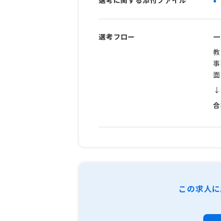
選考フロー
一
教
事
面
↓
合
この求人に