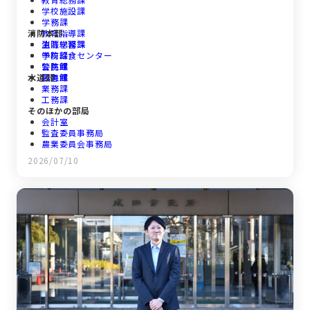
学校施設課
学務課
消防本部
教育指導課
生涯学習課
消防総務課
学校給食センター
予防課
公民館
警防課
水道部
図書館
救急課
業務課
工務課
そのほかの部局
会計室
監査委員事務局
農業委員会事務局
議会事務局
2026/07/10
選挙管理委員会事務局