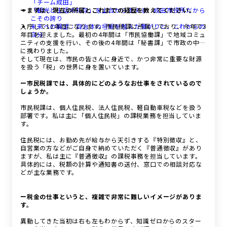
「チーム成田」
ーまずは、現在の所属とこれまでの経歴を教えてください。
「観光と生活の共存」を土台から支える、成田市役所だから
こその誇り
入庁して11年目になります。市民税課に所属しており、今年で3
未来への展望：自治体の垣根を越えた繋がりと、これからの
年目を迎えました。最初の4年間は「市民協働課」で地域コミュ
自分
ニティの支援を行い、その後の4年間は「秘書課」で市政の中枢
に携わりました。
そして現在は、市民の皆さんに身近で、かつ非常に重要な財源
を扱う「税」の世界に身を置いています。
ー市民税課では、具体的にどのようなお仕事をされているので
しょうか。
市民税課は、個人住民税、法人住民税、軽自動車税などを扱う
部署です。私は主に「個人住民税」の課税業務を担当していま
す。
住民税には、お勤め先が給与から天引きする『特別徴収』と、
自営業の方などがご自身で納めていただく『普通徴収』があり
ますが、私は主に『普通徴収』の課税事務を担当しています。
具体的には、税額の計算や通知書の送付、窓口での相談対応な
どが主な業務です。
ー税金の仕事というと、複雑で非常に難しいイメージがありま
す。
異動してきた当初は右も左もわからず、知識ゼロからのスター