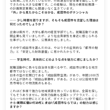
な政策に力を入れているのか、行政運営の全体像を掴むことが
できたのも大きな収穫です。この経験は、現在の教育総務課で
の計画策定業務にも間違いなく生きています。
「外」から見たからこそ分かる、成田市のポテンシャル
── 少し時間を遡りますが、そもそも成田市を志望した理由は
何だったのでしょうか？
出身は県外で、大学も都内の経営学部でした。就職活動では民
間企業も見ていましたが、より社会貢献性を身近に感じられる
仕事がしたいと思い、公務員を志しました。
その中で成田市を選んだのは、やはりその圧倒的な「都市の魅
力」と「安定した財政基盤」に惹かれたからです。
── 学生時代、具体的にどのような点を魅力に感じましたか？
就職活動中に色々な自治体を調べる中で、成田市は単なる地方
都市ではないと感じました。
日本の空の玄関口である「成田国際空港」があり、年間1000万
人以上が訪れる「成田山新勝寺」がある。さらには公設地方卸
売市場などの物流拠点もある。
これほど多様で強力な地域資源を持っている街は、全国を探し
てもそうありません。財政力指数も全国トップクラスで、ここ
なら一つの分野にとどまらず、ダイナミックで幅広い仕事がで
きるのではないかと考えました。
── 実際に働いてみて、その「成田市ならでは」の魅力は感じ
ますか？