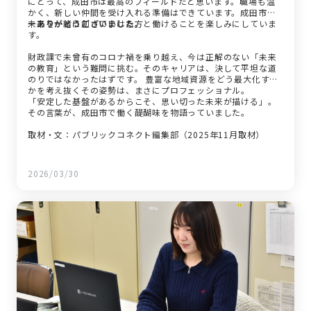
にとって、成田市は最高のフィールドだと思います。職場も温
かく、新しい仲間を受け入れる準備はできています。成田市の
未来を一緒に創っていける方と働けることを楽しみにしていま
ーありがとうございました。
す。
財政課で未曾有のコロナ禍を乗り越え、今は正解のない「未来
の教育」という難問に挑む。そのキャリアは、決して平坦な道
のりではなかったはずです。 豊富な地域資源をどう最大化する
かを考え抜くその姿勢は、まさにプロフェッショナル。
「安定した基盤があるからこそ、思い切った未来が描ける」。
その言葉が、成田市で働く醍醐味を物語っていました。
取材・文：パブリックコネクト編集部（2025年11月取材）
2026/03/30