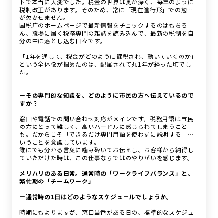
トで本当に大変でした。税金の世界は奥が深く、毎年のように
税制改正があります。そのため、常に「現在進行形」での勉強
が欠かせません。
国税庁のホームページで最新情報をチェックするのはもちろ
ん、職場に届く税務専門の雑誌を読み込んで、最新の税制を自
分の中に落とし込む日々です。
「1年を通して、税金がどのように課税され、動いていくのか」
という全体像が掴めたのは、配属されて丸1年が経った頃でし
た。
ーその専門的な知識を、どのように市民の方へ伝えているので
すか？
窓口や電話での問い合わせ対応がメインです。税務用語は市民
の方にとって難しく、高いハードルに感じられてしまうこと
も。だからこそ「できるだけ専門用語を使わずに説明する」と
いうことを意識しています。
誰にでも分かる言葉に噛み砕いてお伝えし、お客様から納得し
ていただけた時は、この仕事ならではのやりがいを感じます。
メリハリのある日常。通常時の「ワークライフバランス」と、
繁忙期の「チームワーク」
ー通常時の1日はどのようなスケジュールでしょうか。
時期にもよりますが、窓口当番がある日の、標準的なスケジュ