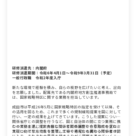
研修派遣先：内閣府
研修派遣期間：令和6年4月1日～令和9年3月31日（予定）
一般行政職 令和2年度入庁
新たな環境で経験を積み、自らの視野を広げたいと考え、出向
を志願しました。配属先である内閣府地方創生推進事務局で
は、国家戦略特区に関する業務を担当しています。
成田市は平成26年5月に国家戦略特区の指定を受けて以降、そ
の活用を図るため、これまで多くの規制緩和提案を国に対して
行い、一定の成果を上げてきています。こうした提案について
関係省庁との調整を行うなど、国と自治体の間に立つ業務に携
わっています。提案内容について関係省庁とやり取りを重ね、
この業務を通じて、多様な関係者との調整や合意形成のプロセ
実現に向けた方向性を整理していく過程にも関わっています。
スについて学んでおります。立場や考え方の異なる関係者の間
に入り、それぞれの意見を踏まえながら調整を進めていくこと