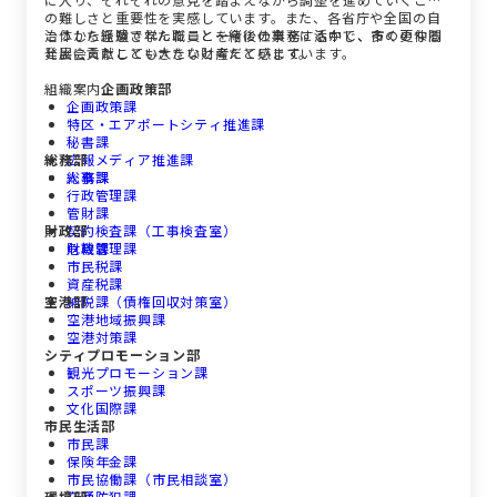
の難しさと重要性を実感しています。また、各省庁や全国の自
治体から派遣された職員と一緒に仕事をする中で、多くの仲間
こうした経験で学んだことを今後の業務に活かし、市の更なる
と出会えたことも大きな財産だと感じています。
発展に貢献していきたいと考えています。
組織案内
企画政策部
企画政策課
特区・エアポートシティ推進課
秘書課
総務部
広報メディア推進課
人事課
総務課
行政管理課
管財課
財政部
契約検査課（工事検査室）
危機管理課
財政課
市民税課
資産税課
空港部
納税課（債権回収対策室）
空港地域振興課
空港対策課
シティプロモーション部
観光プロモーション課
スポーツ振興課
文化国際課
市民生活部
市民課
保険年金課
市民協働課（市民相談室）
環境部
交通防犯課