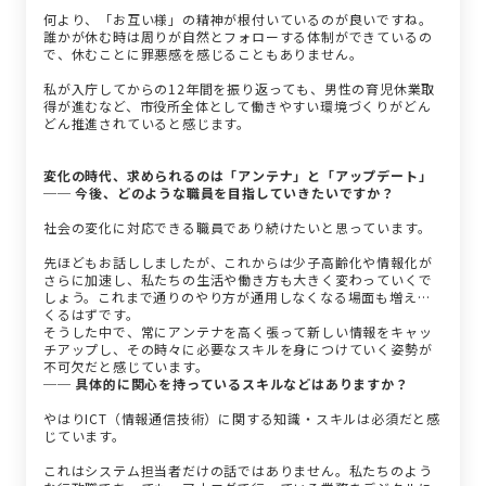
何より、「お互い様」の精神が根付いているのが良いですね。
誰かが休む時は周りが自然とフォローする体制ができているの
で、休むことに罪悪感を感じることもありません。
私が入庁してからの12年間を振り返っても、男性の育児休業取
得が進むなど、市役所全体として働きやすい環境づくりがどん
どん推進されていると感じます。
変化の時代、求められるのは「アンテナ」と「アップデート」
── 今後、どのような職員を目指していきたいですか？
社会の変化に対応できる職員であり続けたいと思っています。
先ほどもお話ししましたが、これからは少子高齢化や情報化が
さらに加速し、私たちの生活や働き方も大きく変わっていくで
しょう。これまで通りのやり方が通用しなくなる場面も増えて
くるはずです。
そうした中で、常にアンテナを高く張って新しい情報をキャッ
チアップし、その時々に必要なスキルを身につけていく姿勢が
不可欠だと感じています。
── 具体的に関心を持っているスキルなどはありますか？
やはりICT（情報通信技術）に関する知識・スキルは必須だと感
じています。
これはシステム担当者だけの話ではありません。私たちのよう