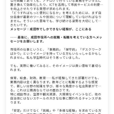
な行政職であっても、アナログで行っている業務をデジタルに
置き換えて効率化したり、ICTを活用して市民サービスの利便性
を向上させたりする発想が求められます。
「どうすればもっと便利になるか」を考えるためには、まず自
分自身が最新のツールや技術について理解していなければなり
ません。そういった意味でも、学び続ける姿勢を大切にしてい
きたいです。
メッセージ：成田市でしかできない経験が、ここにある
── 最後に、成田市役所への就職・転職を考えている方へメッ
セージをお願いします。
市役所の仕事というと、「事務的」「保守的」「デスクワーク
ばかり」というイメージを持っている方もいらっしゃるかもし
れません。私も学生時代はそう思っていました。
でも、実際に働いてみると、そのイメージは良い意味で裏切ら
れます。
保育、給食、財政、教育……私が経験してきた部署だけでも、
業務内容は全く異なります。数年ごとに転職するような感覚
で、新しい分野の知識を学び、様々な角度から社会貢献ができ
る。これは公務員ならではの面白さです。
特に成田市は、空港や観光資源、大規模なイベントなど、他の
自治体にはないスケールの大きな仕事に関われるチャンスがあ
ります。
「安定」だけでなく「挑戦」や「多様な経験」を求めている方