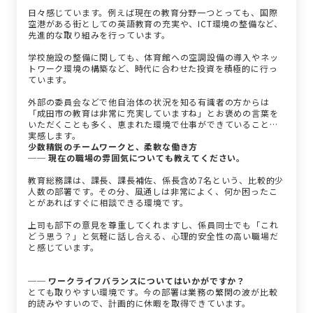
日々感じています。例えば現在の教育分野一つとっても、国際
空港がある街としての英語教育の充実や、ICT環境の整備など、
先進的な取り組みを行っています。
学校施設の整備に関しても、体育館への空調設備の導入やネッ
トワーク環境の構築など、時代に合わせた投資を積極的に行っ
ています。
外部の委員会などで他自治体の状況を知る有識者の方からは
「成田市の教育は非常に充実していますね」とお褒めの言葉を
いただくことも多く、恵まれた環境で仕事ができていることを
実感します。
少数精鋭のチームワークと、柔軟な働き方
── 現在の職場の雰囲気についても教えてください。
教育総務課は、課長、課長補佐、係長含め7名という、比較的少
人数の部署です。その分、風通しは非常によく、何か困ったこ
とがあればすぐに相談できる環境です。
上司も部下の意見を尊重してくれますし、係員同士でも「これ
どう思う？」と気軽に話し合える、心理的安全性の高い職場だ
と感じています。
── ワークライフバランスについてはいかがですか？
とても取りやすい環境です。今の部署は業務の繁閑の波が比較
的読みやすいので、計画的に休暇を取得できています。