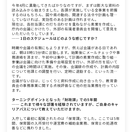
今年4月に異動してきたばかりなのですが、まずは膨大な資料の
読み込みから始まりました。各課が実施している全事業を把握
するのはもちろん、国や県の動向、関連する法令や計画も理解
していなければ、実効性のある計画は作れません。
現在は、各担当課との打ち合わせを重ねながら素案を作成し、
庁内の会議にかけたり、外部の有識者委員会を開催して意見を
いただいたりしています。
── 1日のスケジュールはどのような感じですか？
時期や会議の有無にもよりますが、例えば会議がある日であれ
ば、朝は8時15分頃に出勤します。始業後にメールチェックや事
務連絡を済ませ、午前中は集中して計画の素案作成に取り組み
ます。
午後は会議に向けた準備や会場設営を行い、外部の方を招いて
の会議を2時間ほど実施。その後、会議録の作成や、計画の内容
について他課との調整を行い、定時に退勤する、といった流れ
です。
会議がない日は、じっくりと資料作成に向き合ったり、教育委
員会の事務事業に関する点検評価など他の担当業務を行ってい
ます。
ターニングポイントとなった「財政課」での5年間
── これまで様々な部署を経験されていますが、ご自身のキャ
リアパスについて教えていただけますか。
入庁して最初に配属されたのは「保育課」でした。ここでは5年
間、保育園の入所受付や運営費の補助金業務、保育士の処遇改
善などに携わりました。