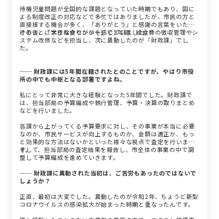
待機児童問題が全国的な課題となっていた時期でもあり、国に
よる制度改正の対応などで多忙ではありましたが、市民の方と
直接接する機会が多く、「ありがとう」と感謝の言葉をいただ
けることに大きなやりがいを感じていました。
その後、「学校給食センター」で1年間、給食費の徴収管理やシ
ステム改修などを担当し、次に異動したのが「財政課」でし
た。
── 財政課には5年間在籍されたとのことですが、やはり市役
所の中でも中枢となる部署ですよね。
私にとって非常に大きな経験となった5年間でした。財政課で
は、担当部局の予算編成や執行管理、予算・決算の取りまとめ
などを行いました。
各課から上がってくる予算要求に対し、その事業が本当に必要
なのか、市民サービスが向上するものか、金額は適正か、もっ
と効果的な方法はないかといった様々な視点で査定を行いま
す。
そして、担当部局の査定結果を報告し、市全体の事業の中で調
整して予算編成を進めていきます。
── 財政課に異動された当初は、ご苦労もあったのではないで
しょうか？
正直、最初は大変でした。異動したのが令和2年、ちょうど新型
コロナウイルスの感染拡大が始まった時期と重なったんです。