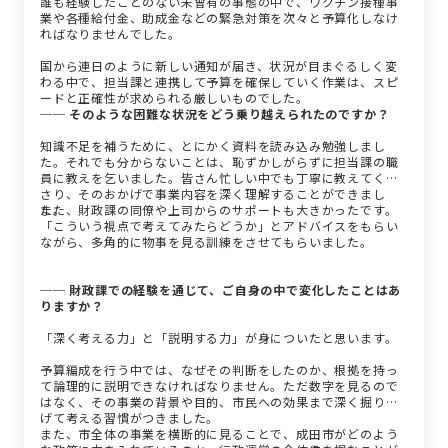
誰も経験したことのない未曾有の事態の中で、ワクチン接種事
業や各種給付金、助成金などの緊急対策を次々と予算化しなけ
ればなりませんでした。
国から連日のように新しい通知が届き、状況が目まぐるしく変
わる中で、担当課と連携して予算を確保していく作業は、スピ
ードと正確性が求められる厳しいものでした。
── そのような困難な状況をどう乗り越えられたのですか？
知識不足を補うために、とにかく資料を読み込み勉強しまし
た。それでも分からないことは、恥ずかしがらずに担当課の職
員に教えを乞いました。皆さん忙しい中でも丁寧に教えてくだ
さり、そのおかげで事業内容を深く理解することができまし
た。
また、財政課の同僚や上司からのサポートも大きかったです。
「こういう視点で考えてみたらどうか」とアドバイスをもらい
ながら、多角的に物事を見る訓練をさせてもらいました。
── 財政課での経験を通じて、ご自身の中で変化したことはあ
りますか？
「深く考える力」と「説明する力」が身についたと思います。
予算編成を行う中では、なぜその判断をしたのか、根拠を持っ
て論理的に説明できなければなりません。ただ数字を見るので
はなく、その事業の背景や目的、市民への効果まで深く掘り下
げて考える習慣がつきました。
また、市全体の事業を横断的に見ることで、成田市がどのよう