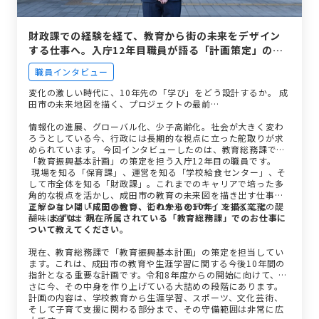
財政課での経験を経て、教育から街の未来をデザイン
する仕事へ。入庁12年目職員が語る「計画策定」のリ
アル。
職員インタビュー
変化の激しい時代に、10年先の「学び」をどう設計するか。 成
田市の未来地図を描く、プロジェクトの最前…
情報化の進展、グローバル化、少子高齢化。社会が大きく変わ
ろうとしている今、行政には長期的な視点に立った舵取りが求
められています。 今回インタビューしたのは、教育総務課で
「教育振興基本計画」の策定を担う入庁12年目の職員です。
現場を知る「保育課」、運営を知る「学校給食センター」、そ
して市全体を知る「財政課」。これまでのキャリアで培った多
角的な視点を活かし、成田市の教育の未来図を描き出す仕事。
正解のない問いに向き合い、街の未来をデザインする業務の醍
ミッションは「成田の教育、これからの10年」を描くこと
醐味に迫ります。
── まずは、現在所属されている「教育総務課」でのお仕事に
ついて教えてください。
現在、教育総務課で「教育振興基本計画」の策定を担当してい
ます。これは、成田市の教育や生涯学習に関する今後10年間の
指針となる重要な計画です。令和8年度からの開始に向けて、ま
さに今、その中身を作り上げている大詰めの段階にあります。
計画の内容は、学校教育から生涯学習、スポーツ、文化芸術、
そして子育て支援に関わる部分まで、その守備範囲は非常に広