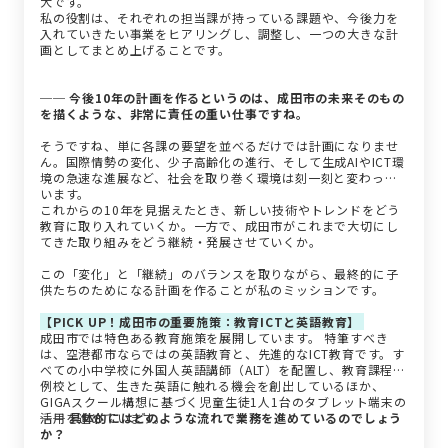
大です。
私の役割は、それぞれの担当課が持っている課題や、今後力を
入れていきたい事業をヒアリングし、調整し、一つの大きな計
画としてまとめ上げることです。
── 今後10年の計画を作るというのは、成田市の未来そのもの
を描くような、非常に責任の重い仕事ですね。
そうですね、単に各課の要望を並べるだけでは計画になりませ
ん。国際情勢の変化、少子高齢化の進行、そして生成AIやICT環
境の急速な進展など、社会を取り巻く環境は刻一刻と変わって
います。
これからの10年を見据えたとき、新しい技術やトレンドをどう
教育に取り入れていくか。一方で、成田市がこれまで大切にし
てきた取り組みをどう継続・発展させていくか。
この「変化」と「継続」のバランスを取りながら、最終的に子
供たちのためになる計画を作ることが私のミッションです。
【PICK UP！成田市の重要施策：教育ICTと英語教育】
成田市では特色ある教育施策を展開しています。 特筆すべき
は、空港都市ならではの英語教育と、先進的なICT教育です。す
べての小中学校に外国人英語講師（ALT）を配置し、教育課程特
例校として、生きた英語に触れる機会を創出しているほか、
GIGAスクール構想に基づく児童生徒1人1台のタブレット端末の
活用を進めています。
── 具体的にはどのような流れで業務を進めているのでしょう
か？