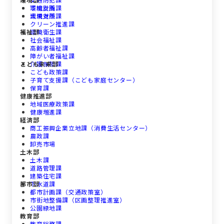
下総支所
環境計画課
大栄支所
環境対策課
クリーン推進課
福祉部
環境衛生課
社会福祉課
高齢者福祉課
障がい者福祉課
こども未来部
介護保険課
こども政策課
子育て支援課（こども家庭センター）
保育課
健康推進部
地域医療政策課
健康増進課
経済部
商工振興企業立地課（消費生活センター）
農政課
卸売市場
土木部
土木課
道路管理課
建築住宅課
都市部
下水道課
都市計画課（交通政策室）
市街地整備課（区画整理推進室）
公園緑地課
教育部
教育総務課