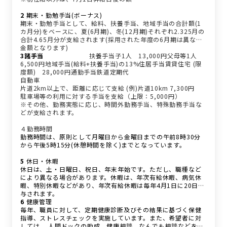
2
期末・勤勉手当(ボーナス)
期末・勤勉手当として、給料、扶養手当、地域手当の合計額(1
カ月分)をベースに、夏(6月期)、冬(12月期)それぞれ2.325月の
合計4.65月分が支給されます(採用された年度の6月期は異なる
金額となります)
3諸手当
種類
区分
支給額
扶養手当子1人 13,000円父母等1人
6,500円地域手当(給料+扶養手当)の13%住居手当賃貸住宅 (限
度額) 28,000円通勤手当鉄道定期代
自動車
片道2km以上で、距離に応じて支給 (例)片道10km 7,300円
駐車場等の利用に対する手当を支給（上限：5,000円）
※その他、勤務実態に応じ、時間外勤務手当、特殊勤務手当な
どが支給されます。
４勤務時間
勤務時間は、原則として月曜日から金曜日までの午前8時30分
から午後5時15分(休憩時間を除く)までとなっています。
5
休日・休暇
休日は、土・日曜日、祝日、年末年始です。ただし、職種など
により異なる場合があります。休暇は、年次有給休暇、病気休
暇、特別休暇などがあり、年次有給休暇は毎年4月1日に20日付
与されます。
6
健康管理
毎年、職員に対して、定期健康診断及びその結果に基づく保健
指導、ストレスチェックを実施しています。また、希望者に対
しては、 人間ドックの助成、健康相談、なんでも相談などを実