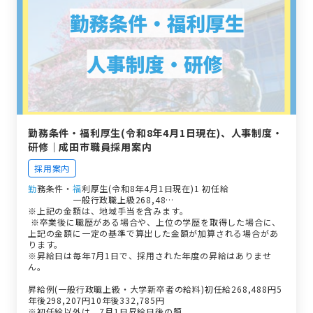
勤務条件・福利厚生(令和8年4月1日現在)、人事制度・
研修｜成田市職員採用案内
採用案内
勤
務条件・
福
利厚生(令和8年4月1日現在)1 初任給
職種
試験区分
初任給
備考
一般行政職上級268,48…
※上記の金額は、地域手当を含みます。
※卒業後に職歴がある場合や、上位の学歴を取得した場合に、
上記の金額に一定の基準で算出した金額が加算される場合があ
ります。
※昇給日は毎年7月1日で、採用された年度の昇給はありませ
ん。
昇給例(一般行政職上級・大学新卒者の給料)初任給268,488円5
年後298,207円10年後332,785円
※初任給以外は、7月1日昇給日後の額