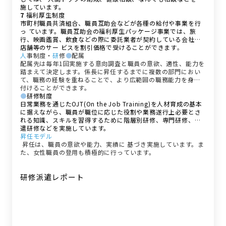
施しています。
7
福利厚生制度
市町村職員共済組合、職員互助会などが各種の給付や事業を行
っ ています。職員互助会の福利厚生パッケージ事業では、旅
行、映画鑑賞、飲食などの際に委託業者が契約している会社や
店舗等のサー ビスを割引価格で受けることができます
。
人
事制度・
研
修
●
配属
配属先は毎年1回実施する意向調査と職員の意欲、適性、能力を
踏まえて決定します。係長に昇任するまでに複数の部門におい
て、職務の経験を重ねることで、より広範囲の職務能力を身に
付けることができます。
●
研修制度
日常業務を通じたOJT(On the Job Training)を人材育成の基本
に据えながら、職員が職位に応じた役割や業務遂行上必要とさ
れる知識、スキルを習得するために階層別研修、専門研修、派
遣研修などを実施しています。
昇任モデル
昇任は、職員の意欲や能力、実績に 基づき実施しています。ま
た、女性職員の登用も積極的に行っています。
研修派遣レポート
研修派遣レポート