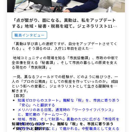
「点が繋がり、面になる。異動は、私をアップデート
する」地域・秘書・税務を経て。ジェネラリスト11年
目の等身大。
職員インタビュー
「異動は学び直しの連続ですが、自分をアップデートさせてく
れる」。 そう語るのは、入庁11年目を迎えた…
地域コミュニティの現場を知る「市民協働課」、市政の中枢で
全体像を捉える「秘書課」、そして市民の暮らしの原資を支え
る現在の「市民税課」。
一見、異なるフィールドでの経験が、どのように結びつき、一
人の「プロの公務員」としての視座を作っていったのか。 成田
という街への愛着と、ジェネラリストとして生きる醍醐味を紐
解きます。
【目次】
知識ゼロからのスタート。難解な「税」を、市民に寄り添う
「安心」へと翻訳する
メリハリのある日常。通常時の「ワークライフバランス」
と、繁忙期の「チームワーク」
地域、市政、そして財源へ。異動のたびに広がる「市役所を
知識ゼロからのスタート。難解な「税」を、市民に寄り添う
俯瞰する」視点
「安心」へと翻訳する
専門性は「教えること」で磨かれる。中堅職員として支える