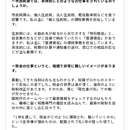
ー市民税課では、具体的にどのようなお仕事をされているので
しょうか。
市民税課は、個人住民税、法人住民税、軽自動車税などを扱う
部署です。私は主に「個人住民税」の課税業務を担当していま
す。
住民税には、お勤め先が給与から天引きする『特別徴収』と、
自営業の方などがご自身で納めていただく『普通徴収』があり
ますが、私は主に『普通徴収』の課税事務を担当しています。
具体的には、税額の計算や通知書の送付、窓口での相談対応な
どが主な業務です。
ー税金の仕事というと、複雑で非常に難しいイメージがありま
す。
異動してきた当初は右も左もわからず、知識ゼロからのスター
トで本当に大変でした。税金の世界は奥が深く、毎年のように
税制改正があります。そのため、常に「現在進行形」での勉強
が欠かせません。
国税庁のホームページで最新情報をチェックするのはもちろ
ん、職場に届く税務専門の雑誌を読み込んで、最新の税制を自
分の中に落とし込む日々です。
「1年を通して、税金がどのように課税され、動いていくのか」
という全体像が掴めたのは、配属されて丸1年が経った頃でし
た。