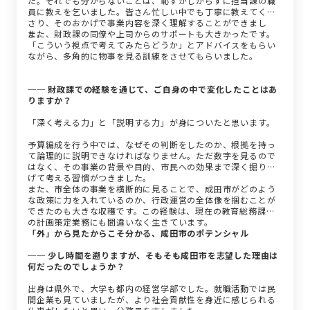
た。それでも分からないことは、恥ずかしがらずに担当課の職
員に教えを乞いました。皆さん忙しい中でも丁寧に教えてくだ
さり、そのおかげで事業内容を深く理解することができまし
た。
また、財政課の同僚や上司からのサポートも大きかったです。
「こういう視点で考えてみたらどうか」とアドバイスをもらい
ながら、多角的に物事を見る訓練をさせてもらいました。
── 財政課での経験を通じて、ご自身の中で変化したことはあ
りますか？
「深く考える力」と「説明する力」が身についたと思います。
予算編成を行う中では、なぜその判断をしたのか、根拠を持っ
て論理的に説明できなければなりません。ただ数字を見るので
はなく、その事業の背景や目的、市民への効果まで深く掘り下
げて考える習慣がつきました。
また、市全体の事業を横断的に見ることで、成田市がどのよう
な政策に力を入れているのか、行政運営の全体像を掴むことが
できたのも大きな収穫です。この経験は、現在の教育総務課で
の計画策定業務にも間違いなく生きています。
「外」から見たからこそ分かる、成田市のポテンシャル
── 少し時間を遡りますが、そもそも成田市を志望した理由は
何だったのでしょうか？
出身は県外で、大学も都内の経営学部でした。就職活動では民
間企業も見ていましたが、より社会貢献性を身近に感じられる