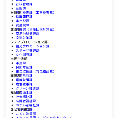
行政管理課
管財課
財政部
契約検査課（工事検査室）
危機管理課
財政課
市民税課
資産税課
空港部
納税課（債権回収対策室）
空港地域振興課
空港対策課
シティプロモーション部
観光プロモーション課
スポーツ振興課
文化国際課
市民生活部
市民課
保険年金課
市民協働課（市民相談室）
環境部
交通防犯課
下総支所
環境計画課
大栄支所
環境対策課
クリーン推進課
福祉部
環境衛生課
社会福祉課
高齢者福祉課
障がい者福祉課
こども未来部
介護保険課
こども政策課
子育て支援課（こども家庭センター）