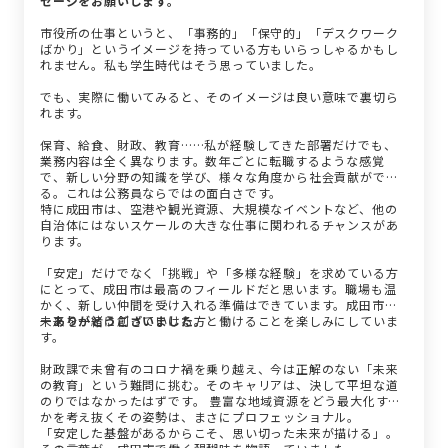
セージをお願いします。
市役所の仕事というと、「事務的」「保守的」「デスクワーク
ばかり」というイメージを持っている方もいらっしゃるかもし
れません。私も学生時代はそう思っていました。
でも、実際に働いてみると、そのイメージは良い意味で裏切ら
れます。
保育、給食、財政、教育……私が経験してきた部署だけでも、
業務内容は全く異なります。数年ごとに転職するような感覚
で、新しい分野の知識を学び、様々な角度から社会貢献ができ
る。これは公務員ならではの面白さです。
特に成田市は、空港や観光資源、大規模なイベントなど、他の
自治体にはないスケールの大きな仕事に関われるチャンスがあ
ります。
「安定」だけでなく「挑戦」や「多様な経験」を求めている方
にとって、成田市は最高のフィールドだと思います。職場も温
かく、新しい仲間を受け入れる準備はできています。成田市の
未来を一緒に創っていける方と働けることを楽しみにしていま
ーありがとうございました。
す。
財政課で未曾有のコロナ禍を乗り越え、今は正解のない「未来
の教育」という難問に挑む。そのキャリアは、決して平坦な道
のりではなかったはずです。 豊富な地域資源をどう最大化する
かを考え抜くその姿勢は、まさにプロフェッショナル。
「安定した基盤があるからこそ、思い切った未来が描ける」。