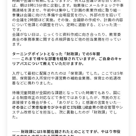
時期や会議の有無にもよりますが、例えば会議がある日であれ
ば、朝は8時15分頃に出勤します。始業後にメールチェックや事
務連絡を済ませ、午前中は集中して計画の素案作成に取り組み
ます。
午後は会議に向けた準備や会場設営を行い、外部の方を招いて
の会議を2時間ほど実施。その後、会議録の作成や、計画の内容
について他課との調整を行い、定時に退勤する、といった流れ
です。
会議がない日は、じっくりと資料作成に向き合ったり、教育委
員会の事務事業に関する点検評価など他の担当業務を行ってい
ます。
ターニングポイントとなった「財政課」での5年間
── これまで様々な部署を経験されていますが、ご自身のキャ
リアパスについて教えていただけますか。
入庁して最初に配属されたのは「保育課」でした。ここでは5年
間、保育園の入所受付や運営費の補助金業務、保育士の処遇改
善などに携わりました。
待機児童問題が全国的な課題となっていた時期でもあり、国に
よる制度改正の対応などで多忙ではありましたが、市民の方と
直接接する機会が多く、「ありがとう」と感謝の言葉をいただ
けることに大きなやりがいを感じていました。
その後、「学校給食センター」で1年間、給食費の徴収管理やシ
ステム改修などを担当し、次に異動したのが「財政課」でし
た。
── 財政課には5年間在籍されたとのことですが、やはり市役