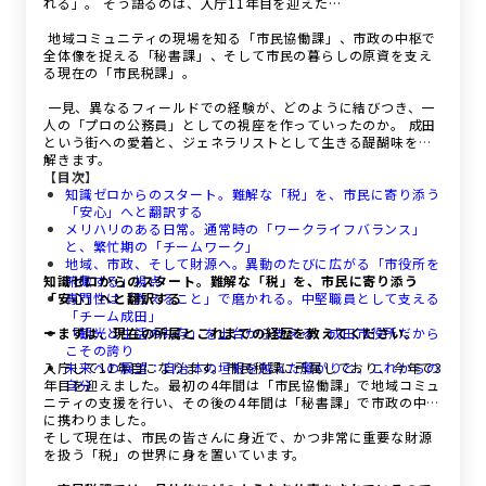
れる」。 そう語るのは、入庁11年目を迎えた…
地域コミュニティの現場を知る「市民協働課」、市政の中枢で
全体像を捉える「秘書課」、そして市民の暮らしの原資を支え
る現在の「市民税課」。
一見、異なるフィールドでの経験が、どのように結びつき、一
人の「プロの公務員」としての視座を作っていったのか。 成田
という街への愛着と、ジェネラリストとして生きる醍醐味を紐
解きます。
【目次】
知識ゼロからのスタート。難解な「税」を、市民に寄り添う
「安心」へと翻訳する
メリハリのある日常。通常時の「ワークライフバランス」
と、繁忙期の「チームワーク」
地域、市政、そして財源へ。異動のたびに広がる「市役所を
知識ゼロからのスタート。難解な「税」を、市民に寄り添う
俯瞰する」視点
「安心」へと翻訳する
専門性は「教えること」で磨かれる。中堅職員として支える
「チーム成田」
ーまずは、現在の所属とこれまでの経歴を教えてください。
「観光と生活の共存」を土台から支える、成田市役所だから
こその誇り
入庁して11年目になります。市民税課に所属しており、今年で3
未来への展望：自治体の垣根を越えた繋がりと、これからの
年目を迎えました。最初の4年間は「市民協働課」で地域コミュ
自分
ニティの支援を行い、その後の4年間は「秘書課」で市政の中枢
に携わりました。
そして現在は、市民の皆さんに身近で、かつ非常に重要な財源
を扱う「税」の世界に身を置いています。