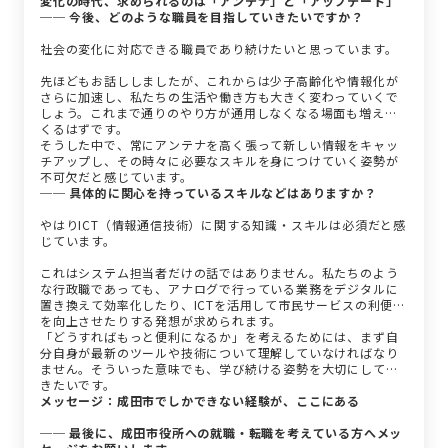
変化の時代、求められるのは「アンテナ」と「アップデート」
── 今後、どのような職員を目指していきたいですか？
社会の変化に対応できる職員であり続けたいと思っています。
先ほどもお話ししましたが、これからは少子高齢化や情報化が
さらに加速し、私たちの生活や働き方も大きく変わっていくで
しょう。これまで通りのやり方が通用しなくなる場面も増えて
くるはずです。
そうした中で、常にアンテナを高く張って新しい情報をキャッ
チアップし、その時々に必要なスキルを身につけていく姿勢が
不可欠だと感じています。
── 具体的に関心を持っているスキルなどはありますか？
やはりICT（情報通信技術）に関する知識・スキルは必須だと感
じています。
これはシステム担当者だけの話ではありません。私たちのよう
な行政職であっても、アナログで行っている業務をデジタルに
置き換えて効率化したり、ICTを活用して市民サービスの利便性
を向上させたりする発想が求められます。
「どうすればもっと便利になるか」を考えるためには、まず自
分自身が最新のツールや技術について理解していなければなり
ません。そういった意味でも、学び続ける姿勢を大切にしてい
きたいです。
メッセージ：成田市でしかできない経験が、ここにある
── 最後に、成田市役所への就職・転職を考えている方へメッ