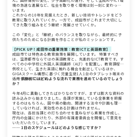
ん。国際情勢の変化、少子高齢化の進行、そして生成AIやICT環
境の急速な進展など、社会を取り巻く環境は刻一刻と変わって
います。
これからの10年を見据えたとき、新しい技術やトレンドをどう
教育に取り入れていくか。一方で、成田市がこれまで大切にし
てきた取り組みをどう継続・発展させていくか。
この「変化」と「継続」のバランスを取りながら、最終的に子
供たちのためになる計画を作ることが私のミッションです。
【PICK UP！成田市の重要施策：教育ICTと英語教育】
成田市では特色ある教育施策を展開しています。 特筆すべき
は、空港都市ならではの英語教育と、先進的なICT教育です。す
べての小中学校に外国人英語講師（ALT）を配置し、教育課程特
例校として、生きた英語に触れる機会を創出しているほか、
GIGAスクール構想に基づく児童生徒1人1台のタブレット端末の
活用を進めています。
── 具体的にはどのような流れで業務を進めているのでしょう
か？
今年4月に異動してきたばかりなのですが、まずは膨大な資料の
読み込みから始まりました。各課が実施している全事業を把握
するのはもちろん、国や県の動向、関連する法令や計画も理解
していなければ、実効性のある計画は作れません。
現在は、各担当課との打ち合わせを重ねながら素案を作成し、
庁内の会議にかけたり、外部の有識者委員会を開催して意見を
いただいたりしています。
── 1日のスケジュールはどのような感じですか？