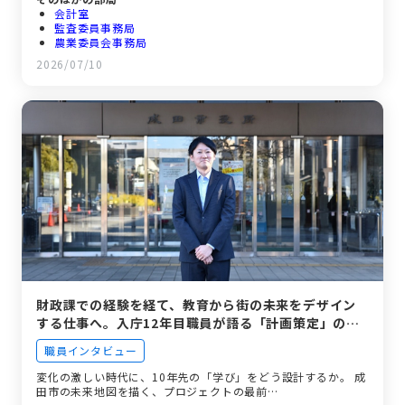
会計室
監査委員事務局
農業委員会事務局
議会事務局
2026/07/10
選挙管理委員会事務局
財政課での経験を経て、教育から街の未来をデザイン
する仕事へ。入庁12年目職員が語る「計画策定」のリ
アル。
職員インタビュー
変化の激しい時代に、10年先の「学び」をどう設計するか。 成
田市の未来地図を描く、プロジェクトの最前…