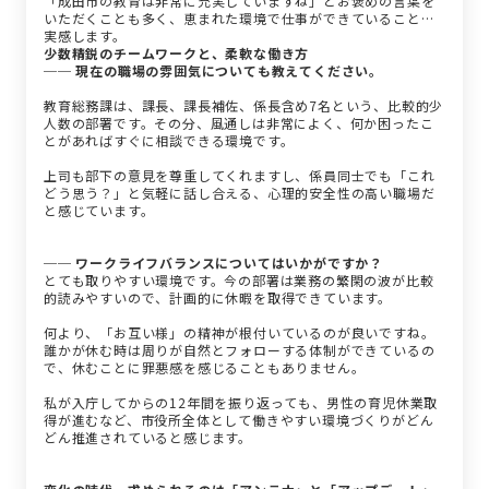
「成田市の教育は非常に充実していますね」とお褒めの言葉を
いただくことも多く、恵まれた環境で仕事ができていることを
実感します。
少数精鋭のチームワークと、柔軟な働き方
── 現在の職場の雰囲気についても教えてください。
教育総務課は、課長、課長補佐、係長含め7名という、比較的少
人数の部署です。その分、風通しは非常によく、何か困ったこ
とがあればすぐに相談できる環境です。
上司も部下の意見を尊重してくれますし、係員同士でも「これ
どう思う？」と気軽に話し合える、心理的安全性の高い職場だ
と感じています。
── ワークライフバランスについてはいかがですか？
とても取りやすい環境です。今の部署は業務の繁閑の波が比較
的読みやすいので、計画的に休暇を取得できています。
何より、「お互い様」の精神が根付いているのが良いですね。
誰かが休む時は周りが自然とフォローする体制ができているの
で、休むことに罪悪感を感じることもありません。
私が入庁してからの12年間を振り返っても、男性の育児休業取
得が進むなど、市役所全体として働きやすい環境づくりがどん
どん推進されていると感じます。