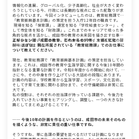
情報化の進展、グローバル化、少子高齢化。社会が大きく変わ
ろうとしている今、行政には長期的な視点に立った舵取りが求
められています。 今回インタビューしたのは、教育総務課で
「教育振興基本計画」の策定を担う入庁12年目の職員です。
現場を知る「保育課」、運営を知る「学校給食センター」、そ
して市全体を知る「財政課」。これまでのキャリアで培った多
角的な視点を活かし、成田市の教育の未来図を描き出す仕事。
正解のない問いに向き合い、街の未来をデザインする業務の醍
ミッションは「成田の教育、これからの10年」を描くこと
醐味に迫ります。
── まずは、現在所属されている「教育総務課」でのお仕事に
ついて教えてください。
現在、教育総務課で「教育振興基本計画」の策定を担当してい
ます。これは、成田市の教育や生涯学習に関する今後10年間の
指針となる重要な計画です。令和8年度からの開始に向けて、ま
さに今、その中身を作り上げている大詰めの段階にあります。
計画の内容は、学校教育から生涯学習、スポーツ、文化芸術、
そして子育て支援に関わる部分まで、その守備範囲は非常に広
大です。
私の役割は、それぞれの担当課が持っている課題や、今後力を
入れていきたい事業をヒアリングし、調整し、一つの大きな計
画としてまとめ上げることです。
── 今後10年の計画を作るというのは、成田市の未来そのもの
を描くような、非常に責任の重い仕事ですね。
そうですね、単に各課の要望を並べるだけでは計画になりませ