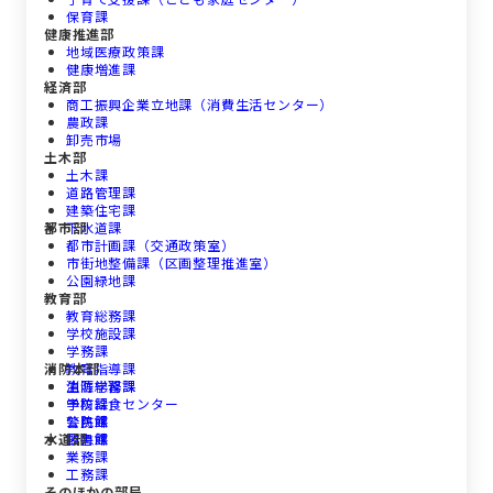
保育課
健康推進部
地域医療政策課
健康増進課
経済部
商工振興企業立地課（消費生活センター）
農政課
卸売市場
土木部
土木課
道路管理課
建築住宅課
都市部
下水道課
都市計画課（交通政策室）
市街地整備課（区画整理推進室）
公園緑地課
教育部
教育総務課
学校施設課
学務課
消防本部
教育指導課
生涯学習課
消防総務課
学校給食センター
予防課
公民館
警防課
水道部
図書館
救急課
業務課
工務課
そのほかの部局