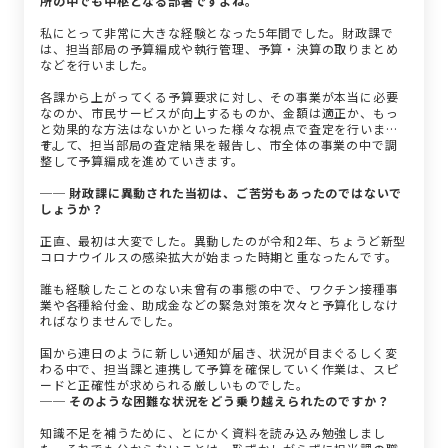
所の中でも中枢となる部署ですよね。
私にとって非常に大きな経験となった5年間でした。財政課で
は、担当部局の予算編成や執行管理、予算・決算の取りまとめ
などを行いました。
各課から上がってくる予算要求に対し、その事業が本当に必要
なのか、市民サービスが向上するものか、金額は適正か、もっ
と効果的な方法はないかといった様々な視点で査定を行いま
す。
そして、担当部局の査定結果を報告し、市全体の事業の中で調
整して予算編成を進めていきます。
── 財政課に異動された当初は、ご苦労もあったのではないで
しょうか？
正直、最初は大変でした。異動したのが令和2年、ちょうど新型
コロナウイルスの感染拡大が始まった時期と重なったんです。
誰も経験したことのない未曾有の事態の中で、ワクチン接種事
業や各種給付金、助成金などの緊急対策を次々と予算化しなけ
ればなりませんでした。
国から連日のように新しい通知が届き、状況が目まぐるしく変
わる中で、担当課と連携して予算を確保していく作業は、スピ
ードと正確性が求められる厳しいものでした。
── そのような困難な状況をどう乗り越えられたのですか？
知識不足を補うために、とにかく資料を読み込み勉強しまし