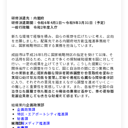
研修派遣先：内閣府
研修派遣期間：令和6年4月1日～令和9年3月31日（予定）
一般行政職 令和2年度入庁
新たな環境で経験を積み、自らの視野を広げたいと考え、出向
を志願しました。配属先である内閣府地方創生推進事務局で
は、国家戦略特区に関する業務を担当しています。
成田市は平成26年5月に国家戦略特区の指定を受けて以降、そ
の活用を図るため、これまで多くの規制緩和提案を国に対して
行い、一定の成果を上げてきています。こうした提案について
関係省庁との調整を行うなど、国と自治体の間に立つ業務に携
わっています。提案内容について関係省庁とやり取りを重ね、
この業務を通じて、多様な関係者との調整や合意形成のプロセ
実現に向けた方向性を整理していく過程にも関わっています。
スについて学んでおります。立場や考え方の異なる関係者の間
に入り、それぞれの意見を踏まえながら調整を進めていくこと
の難しさと重要性を実感しています。また、各省庁や全国の自
治体から派遣された職員と一緒に仕事をする中で、多くの仲間
こうした経験で学んだことを今後の業務に活かし、市の更なる
と出会えたことも大きな財産だと感じています。
発展に貢献していきたいと考えています。
組織案内
企画政策部
企画政策課
特区・エアポートシティ推進課
秘書課
総務部
広報メディア推進課
人事課
総務課