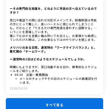
ーその専門的な知識を、どのように市民の方へ伝えているので
すか？
窓口や電話での問い合わせ対応がメインです。税務用語は市民
の方にとって難しく、高いハードルに感じられてしまうこと
も。だからこそ「できるだけ専門用語を使わずに説明する」と
いうことを意識しています。
誰にでも分かる言葉に噛み砕いてお伝えし、お客様から納得し
ていただけた時は、この仕事ならではのやりがいを感じます。
メリハリのある日常。通常時の「ワークライフバランス」と、
繁忙期の「チームワーク」
ー通常時の1日はどのようなスケジュールでしょうか。
時期にもよりますが、窓口当番がある日の、標準的なスケジュ
ールをご紹介します。
08:30 出勤・業務開始
メールのチェックやその日のスケジュールの再確認を行
います。
08:30～13:00 窓口・電話対応（当番制）
2026/03/30
午前中は窓口当番として、市民の方への対応が中心で
す。住民税の証明書発行や、住民税申告書の受付、「税
額がどうしてこうなったのか」といった具体的な相談に
応じます。
すべて見る
13:00～14:00 お昼休み