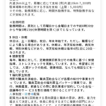
片道2km以上で、距離に応じて支給 (例)片道10km 7,300円
駐車場等の利用に対する手当を支給（上限：5,000円）
※その他、勤務実態に応じ、時間外勤務手当、特殊勤務手当な
どが支給されます。
４勤務時間
勤務時間は、原則として月曜日から金曜日までの午前8時30分
から午後5時15分(休憩時間を除く)までとなっています。
5
休日・休暇
休日は、土・日曜日、祝日、年末年始です。ただし、職種など
により異なる場合があります。休暇は、年次有給休暇、病気休
暇、特別休暇などがあり、年次有給休暇は毎年4月1日に20日付
与されます。
6
健康管理
毎年、職員に対して、定期健康診断及びその結果に基づく保健
指導、ストレスチェックを実施しています。また、希望者に対
しては、 人間ドックの助成、健康相談、なんでも相談などを実
施しています。
7
福利厚生制度
市町村職員共済組合、職員互助会などが各種の給付や事業を行
っ ています。職員互助会の福利厚生パッケージ事業では、旅
行、映画鑑賞、飲食などの際に委託業者が契約している会社や
店舗等のサー ビスを割引価格で受けることができます
。
人
事制度・
研
修
●
配属
配属先は毎年1回実施する意向調査と職員の意欲、適性、能力を
踏まえて決定します。係長に昇任するまでに複数の部門におい
て、職務の経験を重ねることで、より広範囲の職務能力を身に