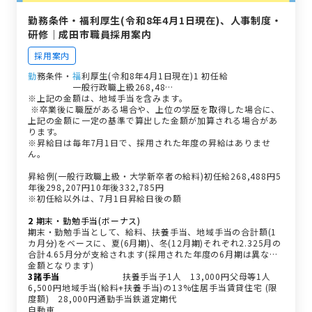
勤務条件・福利厚生(令和8年4月1日現在)、人事制度・
研修｜成田市職員採用案内
採用案内
勤
務条件・
福
利厚生(令和8年4月1日現在)1 初任給
職種
試験区分
初任給
備考
一般行政職上級268,48…
※上記の金額は、地域手当を含みます。
※卒業後に職歴がある場合や、上位の学歴を取得した場合に、
上記の金額に一定の基準で算出した金額が加算される場合があ
ります。
※昇給日は毎年7月1日で、採用された年度の昇給はありませ
ん。
昇給例(一般行政職上級・大学新卒者の給料)初任給268,488円5
年後298,207円10年後332,785円
※初任給以外は、7月1日昇給日後の額
2
期末・勤勉手当(ボーナス)
期末・勤勉手当として、給料、扶養手当、地域手当の合計額(1
カ月分)をベースに、夏(6月期)、冬(12月期)それぞれ2.325月の
合計4.65月分が支給されます(採用された年度の6月期は異なる
金額となります)
3諸手当
種類
区分
支給額
扶養手当子1人 13,000円父母等1人
6,500円地域手当(給料+扶養手当)の13%住居手当賃貸住宅 (限
度額) 28,000円通勤手当鉄道定期代
自動車