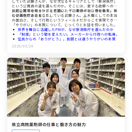
していた武藤さんが、なぜ次なるキャリアとして「新潟県庁」
という公務員の道を選んだのか。そこには、愛する故郷への想
いと、現場を知るからこそ抱いた「日本のインフラの未来」へ
民間企業でのキャリアを武器に、今、新潟の地に根を張り、新
の使命感がありました。
しい風を吹き込もうとしている武藤さん。土木職としての本当
の面白さ、そして行政というフィールドだからこそ実現できる
「やりがい」の本質について、じっくりとお話を伺いました。
世界を舞台に活躍したPMが、なぜ新潟県庁を選んだのか
「制度」という壁を変えたい。メーカーから行政への転身。
住民からの「ありがとう」。民間とは違うやりがいの本質
「事業の卵」を孵化させる。地域の未来を描く計画調整課の
2026/03/26
仕事
土木を憧れの職業へ。次世代につなぐバトンと、ここで働く
誇り
県立病院薬剤師の仕事と働き方の魅力