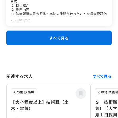
目次
自己紹介
業務内容
診療報酬の最大限化～病院の仲間が行ったことを最大限評価
されうるように～
2026/03/02
診療材料の…
職場の環境や人間関係について
県立病院を選んだ理由
プライベートについて
すべて見る
最後に皆様へ～新しい職員へ期待すること～
関連する求人
すべて見る
その他 技術職
その他 技術
【大卒程度以上】技術職（土
Ｓ 技術職
木・電気）
気）【大
月１日採用