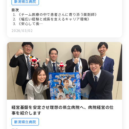
新潟県立病院
目次
《チーム医療の中で患者さんに寄り添う薬剤師》
《幅広い経験と成長を支えるキャリア環境》
《安心して長…
《さいごに》
2026/03/02
経営基盤を安定させ理想の県立病院へ、病院経営の仕
事を紹介します
新潟県立病院