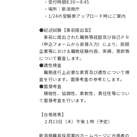
・受付時間8:30～8:45
・場所：新潟県庁
・1/24の受験票アップロード時にご案内
●記述試験【事前提出型】
事前に提出された職務等経歴及び自己ＰＲ
（申込フォームから直接入力）により、民間
企業等における職務経験内容、実績、意欲等
について審査します。
●適性検査
職務遂行上必要な素質及び適性について検
査を行います。面接考査の参考とします。
●面接考査
積極性、協調性、柔軟性、責任性等につい
て面接考査を行います。
【合格発表】
２月13日（木）午後１時（予定）
新潟県職員採用案内ホームページに合格者の