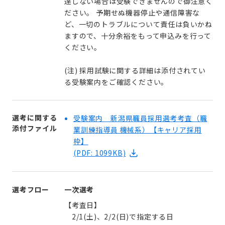
達しない場合は受験できませんので御注意く
ださい。 予期せぬ機器停止や通信障害な
ど、一切のトラブルについて責任は負いかね
ますので、十分余裕をもって申込みを行って
ください。
(注) 採用試験に関する詳細は添付されてい
る受験案内をご確認ください。
選考に関する
受験案内 新潟県職員採用選考考査（職
添付ファイル
業訓練指導員 機械系）【キャリア採用
枠】
(PDF: 1099KB)
選考フロー
一次選考
【考査日】
2/1(土)、2/2(日)で指定する日