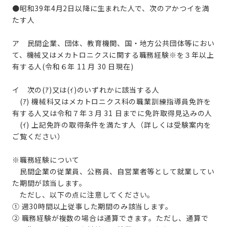
●昭和39年4月2日以降に生まれた人で、次のアかつイを満
たす人
ア 民間企業、団体、教育機関、国・地方公共団体等におい
て、機械又はメカトロニクスに関する職務経験※を３年以上
有する人(令和６年 11 月 30 日現在)
イ 次の(ｱ)又は(ｲ)のいずれかに該当する人
(ｱ) 機械科又はメカトロニクス科の職業訓練指導員免許を
有する人又は令和７年３月 31 日までに免許取得見込みの人
(ｲ) 上記免許の取得条件を満たす人（詳しくは受験案内を
ご覧ください）
※職務経験について
民間企業の従業員、公務員、自営業者等として就業してい
た期間が該当します。
ただし、以下の点に注意してください。
① 週30時間以上従事した期間のみ該当します。
② 職務経験が複数の場合は通算できます。ただし、通算で