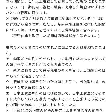
きる期間は、１年以上継続して就業していたものに限ります
。なお、同一期間内に複数の職務に従事した場合はいずれか
ひとつの職歴に限ります。
③ 連続して３か月を超えて職務に従事していない期間は職
務経験から除きます。ただし、産前産後休業を取得した期間
については、３か月を超えていても職務経験に含みます。
（育児休業を取得した期間は職務経験から除きます。）
●次のアからオまでのいずれかに該当する人は受験できませ
ん。
ア 禁錮以上の刑に処せられ、その執行を終わるまで又はそ
の執行を受けることがなくなるまでの人
イ 新潟県職員として懲戒免職の処分を受け、当該処分の日
から２年を経過しない人
ウ 職業訓練指導員免許の取り消しを受け、当該取り消しの
日から２年を経過しない人
エ 日本国憲法施行の日以後において、日本国憲法又はその
下に成立した政府を暴力で破壊することを主張する政党その
他の団体を結成し、又はこれに加入した人
オ 平成11年改正前の民法の規定による準禁治産の宣告を