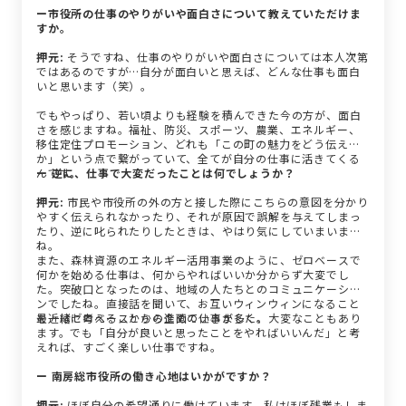
ー市役所の仕事のやりがいや面白さについて教えていただけま
すか。
押元:
そうですね、仕事のやりがいや面白さについては本人次第
ではあるのですが…自分が面白いと思えば、どんな仕事も面白
いと思います（笑）。
でもやっぱり、若い頃よりも経験を積んできた今の方が、面白
さを感じますね。福祉、防災、スポーツ、農業、エネルギー、
移住定住プロモーション、どれも「この町の魅力をどう伝える
か」という点で繋がっていて、全てが自分の仕事に活きてくる
んです。
ー 逆に、仕事で大変だったことは何でしょうか？
押元:
市民や市役所の外の方と接した際にこちらの意図を分かり
やすく伝えられなかったり、それが原因で誤解を与えてしまっ
たり、逆に叱られたりしたときは、やはり気にしていまいます
ね。
また、森林資源のエネルギー活用事業のように、ゼロベースで
何かを始める仕事は、何からやればいいか分からず大変でし
た。突破口となったのは、地域の人たちとのコミュニケーショ
ンでしたね。直接話を聞いて、お互いウィンウィンになること
を一緒に考えることから進めていきました。
最近はゼロベースからの企画の仕事が多く、大変なこともあり
ます。でも「自分が良いと思ったことをやればいいんだ」と考
えれば、すごく楽しい仕事ですね。
ー 南房総市役所の働き心地はいかがですか？
押元:
ほぼ自分の希望通りに働けています。私はほぼ残業もしま