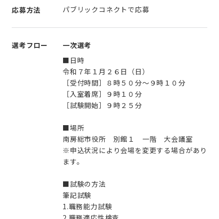
パブリックコネクトで応募
応募方法
選考フロー
一次選考
■日時
令和７年１月２６日（日）
［受付時間］８時５０分～９時１０分
［入室着席］９時１０分
［試験開始］９時２５分
■場所
南房総市役所 別館１ 一階 大会議室
※申込状況により会場を変更する場合があり
ます。
■試験の方法
筆記試験
1.職務能力試験
2.職務適応性検査