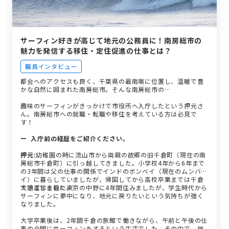
サーフィン好きが高じて地元の公務員に！南房総市の
魅力を発信する移住・定住促進の仕事とは？
職員インタビュー
都会へのアクセスも良く、千葉県の最南端に位置し、温暖で豊
かな自然に囲まれた南房総市。そんな南房総市の…
趣味のサーフィンがきっかけで市役所へ入庁したという押元さ
ん。南房総市への就職・転職や移住を考えている方は必見で
す！
ー 入庁前の経歴をご紹介ください。
押元:
幼稚園の時に流山市から両親の故郷の旧千倉町（現在の南
房総市千倉町）に引っ越してきました。小学校4年から6年まで
の3年間は父の仕事の関係でインドのボンベイ（現在のムンバ
イ）に暮らしていましたが、帰国してから高校卒業までは千倉
で過ごしました。
大学進学を機に東京の中野に4年間住みましたが、学生時代から
サーフィンに夢中になり、地元に戻りたいという気持ちが強く
なりました。
大学卒業後は、2年間千倉の旅館で働きながら、午前と午後の仕
事の合間にサーフィンをするという生活でした。その中で、地