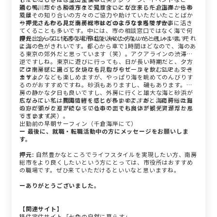
通して、たくさんの方々と知り合いになりました。正直、仕事
隣の鴨川市から勝浦市まで見渡すことが出来る千倉海岸からの
ではその知り合いの方々のご協力や助けていただいたことばか
風景
りです。それと、プライベートのつながりや経験が仕事に活き
ー押元さんから見た南房総市はどのようなまちですか。
てくることも多いです。中には、市の相談窓口ではなく海で何
度か出会っているうちに移住を決めた方もいらっしゃいます
押元:
こんなに快適な場所はないんじゃないかと思います。それ
よ。
に海の色がきれいです。都心から車で1時間ほどなので、海のあ
る東京の郊外だと思っています（笑）。アクアラインの渋滞も
逆ですしね。東京に遊びに行っても、日が長い時期だと、夕方
には南房総に戻って夕焼けを見ながらビールを飲むこともでき
アクティブに過ごしたいなら、釣りやサーフィン、SUP、シー
ますよ。
カヤックなども楽しめますが、やっぱり海を眺めてのんびりす
るのがおすすめですね。砂浜もありますし、磯もあります。内
房の静かな夕日も良いですし、外房に行くと雄大な海と砂浜が
広がっていて、異国情緒を感じられますよ。あと、南房総は海
ちなみに、私は朝海に行くことが多いのですが、海に行った日
沿いにずっと道が続いているので、それ自体が観光資源だと思
の方が頭がクリアになって仕事の面でも良いアイデアが浮かん
っています。
できます（笑）。
出勤前の早朝サーフィン（千倉海岸にて）
ー 最後に、就職・転職活動中の方にメッセージをお願いしま
す。
押元:
自然豊かなところでライフスタイルを実現したい方、南房
総市をより良くしたいという方にとっては、市役所はおすすめ
の職場です。ぜひ来ていただけるといいなと思いますね。
ーありがとうございました。
【関連サイト】
移住定住サイト「七色の自然に暮らす」