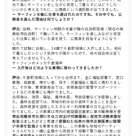
元で長くサーフィンをしながら安定して暮らすにはどうしたら
いいかと考えるうちに、公務員という選択肢が出てきました。
ー サーフィンを軸に仕事を選ばれたのですね。その中でも、公
務員を選んだ理由は何でしょうか？
押元:
当時、サーフィン仲間の先輩が隣の白浜町役場（現在の南
房総市白浜町）で働いており、サーフィンを楽しみながら安定
した仕事に就いている姿を見て、公務員を目指すようになりま
した。
晴れて試験に合格し、24歳で千倉町役場に入庁しました。地元
で暮らしたいという気持ちが強かったので、他の自治体は全く
考えていませんでした。
サーフィンのメッカ千倉海岸
ー 入庁後はどのような業務に携わってきましたか？
押元:
千倉町役場に入ってから合併まで、主に福祉部署で、窓口
業務、高齢者、障がい者、母子・児童福祉と幅広く携わりまし
た。その後、教育委員会では、体育施設の管理やスポーツイベ
ントなどの事業にも携わりました。
合併後は、消防、福祉、農林水産、市民協働などを経験しまし
た。農林水産部では、市域の約半分が森林であることを活か
し、森林資源を活用したエネルギー利用事業の立ち上げにも携
わりました。この事業は市内の施設園芸農家に薪の暖房機を普
及した事業で、ゼロから立ち上げた事業だったので、色々苦労
市民協働（市民課）では、NPOや市民活動、産官学連携事業を
もありましたが、これまで経験した仕事の中で、特に思い出深
担当しました。そこでは、全長約1.5kmの海岸道路護岸に壁画
い事業でした。
アートを整備する事業を担当し、この事業も地域のアーティス
トさんたちと一緒に企画から完成まで協働で取り組んだ思い出
深い事業でした。
そして、現在、移住定住の相談窓口とプロモーションを担当す