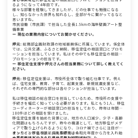
るようになって4年目です。
様々な部署を経験してきましたが、どの仕事でも勉強になる
し、知らなかった世界も知れるし、全部が今に繋がってるなと
思いますね。
市民協働（市民課）で担当した全長1.5kmの海岸壁画アート整
備事業
ー 現在の業務内容についてお聞かせください。
押元:
総務部企画財政課の地域振興係に所属しています。係全体
では、公共交通、ふるさと納税、移住定住の相談窓口とプロモ
ーションを担当しています。私はその中でも移住定住の相談と
プロモーションの担当です。
ー 移住定住支援や押元さんの担当業務について詳しく教えてく
ださい。
押元:
移住定住支援は、市役所全体で取り組む仕事です。例え
ば、住宅支援、教育、子育て、起業支援、新規就農支援など、
それぞれの専門的な部分は各セクションが担当しています。
私は移住相談の総合窓口を担当しているため、市役所の支援や
手続きを幅広く知っている必要があります。私ともう1人、移住
コーディネーターが相談窓口の担当をしており、昨年は年間
180件ほどの相談を受けました。
移住定住支援を始めた背景には、地方の人口減少、少子・高齢
化問題はもちろんですが、昨今の機運として、地方移住がメデ
ィアで取り上げられるようになり、コロナ禍でさらに注目が集
まったことがあります。南房総市は令和元年度から力を入れ始
オンライン移住相談に備える押元さん
め、私が担当になったのは令和3年度からでした。
ー着任後はどのように進めてきたのですか？