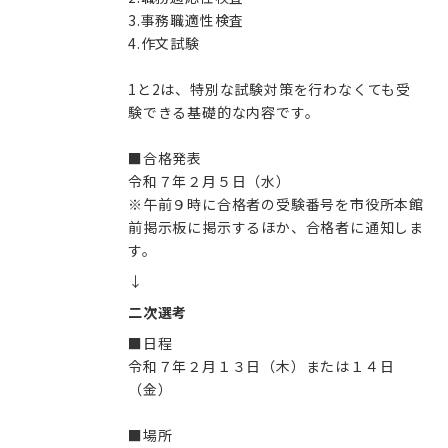
3.事務職適性検査
4.作文試験
1と2は、特別な試験対策を行わなくても受
験できる基礎的な内容です。
■合格発表
令和７年２月５日（水）
※午前９時に合格者の受験番号を市役所本館
前掲示板に掲示するほか、合格者に通知しま
す。
↓
二次選考
■日程
令和７年２月１３日（木）または１４日
（金）
■場所