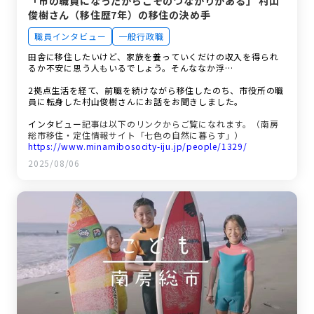
「市の職員になったからこそのつながりがある」 村山
俊樹さん（移住歴7年）の移住の決め手
職員インタビュー
一般行政職
田舎に移住したいけど、家族を養っていくだけの収入を得られ
るか不安に思う人もいるでしょう。そんななか浮…
2拠点生活を経て、前職を続けながら移住したのち、市役所の職
員に転身した村山俊樹さんにお話をお聞きしました。
インタビュー
記事は以下のリンクからご覧になれます。（南房
総市移住・定住情報サイト「七色の自然に暮らす」）
https://www.minamibosocity-iju.jp/people/1329/
2025/08/06