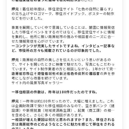
押元：
着任初年度は、移住定住サイト「七色の自然に暮らす」
の立ち上げやロゴマーク、移住ガイドブック、ポスターの制作
などを行いました。
事業を展開していく中で意識していることは、闇雲に情報発信
したり移住イベントをするのではなく、移住定住サイトに情報
を集約し、他所に無い南房総市の強みや相談者のニーズに合わ
せた情報発信を心がけています。
ーコンテンツが充実したサイトですよね。インタビュー記事な
ど、市役所の方々も掲載されているのが印象的でした。
押元：
南房総の自然の美しさを伝えたいという思いがあるの
で、サイトを開いたときに映像で魅せたり、写真にもこだわっ
ています。サイト制作業者の方と相談しながら、1年かけて完成
させました。その後も、他の自治体のサイトや相談者の声を参
南房総市移住・定住情報サイト／七色の自然に暮らす
考にしながら改善を続けています。
サイト内の風景写真ギャラリー
ー移住相談の件数は、昨年は180件だったのですね。
押元：
一昨年は約100件だったので、大幅に増えました。これ
は企画財政課で受けた移住相談のみなので、空き家バンク（建
設課）や新規就農（地域資源再生課）、起業（商工課）の相談
を含めると、さらに多くの相談があります。
ー相談が増えた要因は何だと思われますか？また、移住される
方は南房総市のどのようなところに魅力を感じて移住をされる
のでしょうか。