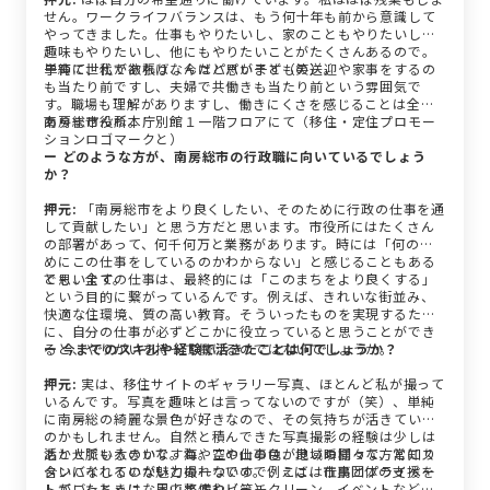
せん。ワークライフバランスは、もう何十年も前から意識して
やってきました。仕事もやりたいし、家のこともやりたいし、
趣味もやりたいし、他にもやりたいことがたくさんあるので。
単純に、私が欲張りなんだと思います（笑）。
子育て世代であれば、今はパパが子どもの送迎や家事をするの
も当たり前ですし、夫婦で共働きも当たり前という雰囲気で
す。職場も理解がありますし、働きにくさを感じることは全く
ありませんね。
南房総市役所本庁別館１一階フロアにて（移住・定住プロモー
ションロゴマークと）
ー どのような方が、南房総市の行政職に向いているでしょう
か？
押元:
「南房総市をより良くしたい、そのために行政の仕事を通
して貢献したい」と思う方だと思います。市役所にはたくさん
の部署があって、何千何万と業務があります。時には「何のた
めにこの仕事をしているのかわからない」と感じることもある
と思います。
でも、全ての仕事は、最終的には「このまちをより良くする」
という目的に繋がっているんです。例えば、きれいな街並み、
快適な住環境、質の高い教育。そういったものを実現するため
に、自分の仕事が必ずどこかに役立っていると思うことができ
ると、やりがいを持って働けるのではないでしょうか。
ー 今までのスキルや経験で活きたことは何でしょうか？
押元:
実は、移住サイトのギャラリー写真、ほとんど私が撮って
いるんです。写真を趣味とは言ってないのですが（笑）、単純
に南房総の綺麗な景色が好きなので、その気持ちが活きている
のかもしれません。自然と積んできた写真撮影の経験は少しは
活かせているのかな。海や空や山の色が良い瞬間って、常にス
あと人脈も大きいですね。この仕事は、地域の様々な方と知り
タンバイしていないと撮れないので、ここは仕事とプライベー
合いになれるのが魅力の一つです。例えば、市民団体の支援を
トがごっちゃになってますね（笑）。
していたときは、里山整備やビーチクリーン、イベントなどを