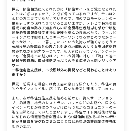
押元：
移住相談に来られた方に「移住サイトをご覧になられた
ことはございますか？」と必ず伺っているのですが、幸いほと
んどの方に見ていただいているので、市のプロモーションの効
果も少しずつ現れてきていると思いますが、テレビで特集を組
んでいただいたり、知人からの紹介や移住者のブログやSNSな
観光で何度か訪れているうちに、南房総市の魅力を感じて移住
どを参考情報に移住を決めた方も多くいます。
を決める方も多いですね。美味しいものを食べたり、ウェルビ
ーイングな体験をしたりキーパーソンになる方とのつながりが
きっかけで、ここで暮らしたいという気持ちが強くなるそうで
す。また、都心からの近さという立地的なメリットが大きいと
房総半島の最南端ということもあり、南国のような雰囲気を感
思います。
じられるのも魅力の一つです。転入者に行っているアンケート
でも「南房総市の魅力は？」という質問に対して「海」と答え
た方が圧倒的に多かったです。
早起きの特典、南国情緒たっぷりの千倉海岸の早朝マジックア
ワー
ー移住定住支援は、市役所以外の機関などと関わることはあり
ますか？
押元：
起業する場合には商工会の窓口を紹介したり、移住の目
的やライフスタイルに応じて、様々な機関と連携しています。
また、市が移住定住支援を始める前から、従来サーフショッ
プ、釣具店、地元のレストラン、カフェなどのお店や、様々な
イベントなどが移住のきっかけにもつながるコミュニティの機
能を自然と担っていたと思いますし、移住サイト完成後は移住
サイトの方でも移住者が週末にDIYや農作業をするコミュニテ
こちらから情報を取りに行くこともあれば、逆にコミュニティ
ィ、サイクリングのコミュニティなど、地域の情報発信を強化
側から情報を提供していただくこともあり、臨機応変に連携し
しています。
ています。