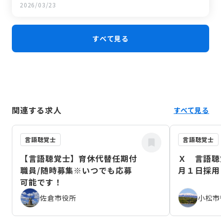
令和7年12月24日 慌ただしい師走を走り抜けて。冬の北海
2026/03/23
道旅行でリフレッシュ！
令和7年11月25日 もりもり2万人まつり＆農協祭
令和7年11月6日 森町合併70周年記念式典を終えて
令和7年10月16日 地域に飛び込む！森町のお祭りで感じた
すべて見る
「地域の絆」
令和7年10月1日 地元のお祭り準備
関連する求人
すべて見る
言語聴覚士
言語聴覚士
【言語聴覚士】育休代替任期付
Ｘ 言語
職員/随時募集※いつでも応募
月１日採用
可能です！
佐倉市役所
小松市