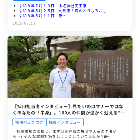
令和８年７月１３日 山名神社天王祭
令和８年５月２５日 旬到来！森のとうもろこし
令和８年５月１１日 新…
令和８年４月１７日 新規採用職員研修プログラム
2026/07/13
令和８年４月２日 新年度スタート！
【採用担当者インタビュー】見たいのはマナーではな
くあなたの「中身」。180人の仲間が温かく迎える“静
岡の小さな町”のリアル
採用担当ブログ
職員インタビュー
「採用試験の面接は、まずはお辞儀の角度や入室の作法か
ら…」そんな試験対策をしようとしていませんか？静…