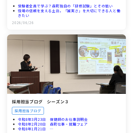
受験者全員で学ぶ？森町独自の「研修試験」とその狙い
役場の信頼を支える土台。「誠実さ」を大切にできる人と働
きたい
採用担当者が明かすホンネ！伝えるべきポイントとは？
2026/06/26
静岡県西部で一番小さな自治体だからこそ築ける人間関係と
幅広い業務範囲
「最初はみんな新人だった」―未来の仲間へ贈るメッセージ
採用担当ブログ シーズン３
採用担当ブログ
令和8年3月23日 保健師のお仕事説明会
令和8年2月20日 森町仕事・就職フェア
令和8年1月21日 …