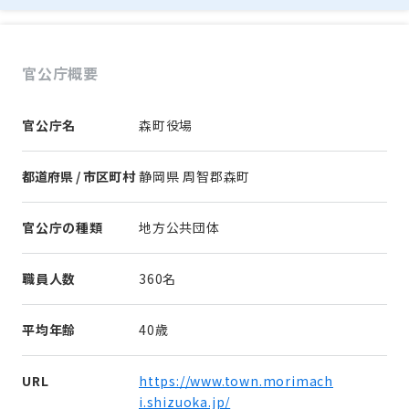
官公庁概要
官公庁名
森町役場
都道府県 / 市区町村
静岡県 周智郡森町
官公庁の種類
地方公共団体
職員人数
360名
平均年齢
40歳
URL
https://www.town.morimach
i.shizuoka.jp/