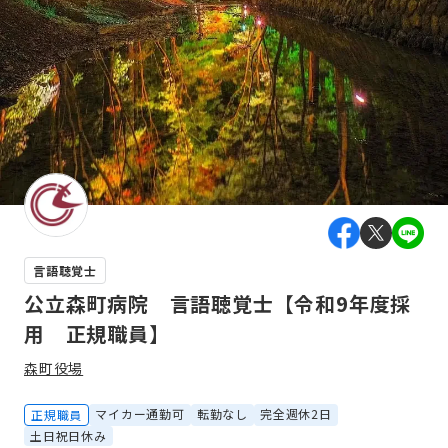
言語聴覚士
公立森町病院 言語聴覚士【令和9年度採
用 正規職員】
森町役場
マイカー通勤可
転勤なし
完全週休2日
正規職員
土日祝日休み