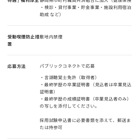
待遇 / 福利厚生
静岡県市町村職員共済組合に加入（健康保険
・検診・貸付事業・貯金事業・施設利用宿泊
助成 など）
受動喫煙防止措
敷地内禁煙
置
パブリックコネクトで応募
応募方法
・言語聴覚士免許（取得者）
・最終学歴の卒業証明書（見込者は卒業見込
証明書）
・最終学歴の成績証明書（卒業見込者のみ）
の写しを添付してください。
採用試験申込書に必要書類を添えて、郵送ま
たは持参可