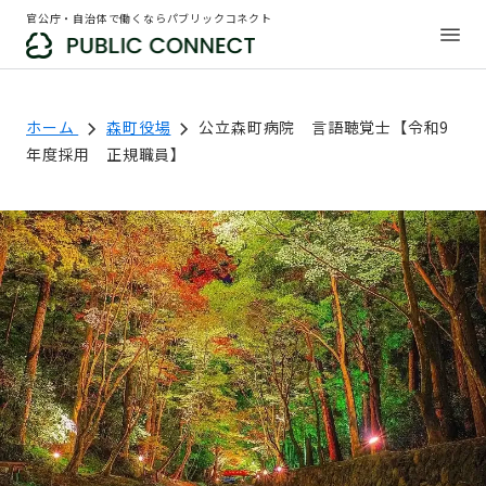
官公庁・自治体で働くならパブリックコネクト
ホーム
森町役場
公立森町病院 言語聴覚士【令和9
年度採用 正規職員】