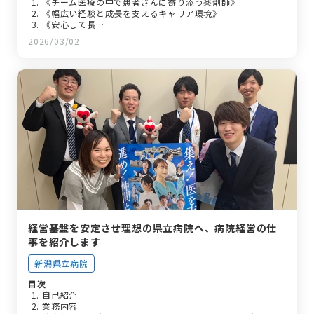
《チーム医療の中で患者さんに寄り添う薬剤師》
《幅広い経験と成長を支えるキャリア環境》
《安心して長…
《さいごに》
2026/03/02
経営基盤を安定させ理想の県立病院へ、病院経営の仕
事を紹介します
新潟県立病院
目次
自己紹介
業務内容