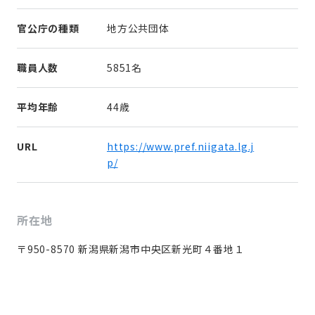
官公庁の種類
地方公共団体
職員人数
5851名
平均年齢
44歳
URL
https://www.pref.niigata.lg.j
p/
所在地
〒950-8570 新潟県新潟市中央区新光町４番地１