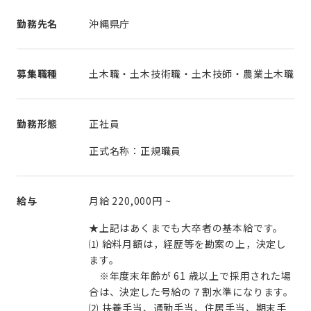
勤務先名
沖縄県庁
募集職種
土木職・土木技術職・土木技師・農業土木職
勤務形態
正社員
正式名称：正規職員
給与
月給
220,000円
~
★上記はあくまでも大卒者の基本給です。
⑴ 給料月額は，経歴等を勘案の上，決定し
ます。
※年度末年齢が 61 歳以上で採用された場
合は、決定した号給の７割水準になります。
⑵ 扶養手当、通勤手当、住居手当、期末手