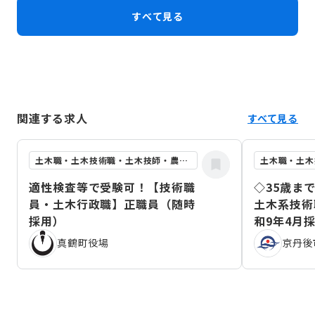
すべて見る
関連する求人
すべて見る
土木職・土木技術職・土木技師・農業土木職
適性検査等で受験可！【技術職
◇35歳ま
員・土木行政職】正職員（随時
土木系技術
採用）
和9年4月
真鶴町役場
京丹後