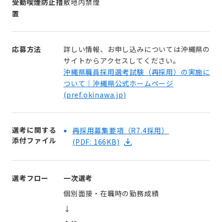
受動喫煙防止措
敷地内禁煙
置
応募方法
詳しい情報、お申し込みについては沖縄県の
サイトからアクセスしてください。
沖縄県職員採用選考試験（再採用）の実施に
ついて｜沖縄県公式ホームページ
(
pref.okinawa.jp
)
選考に関する
再採用募集要項（R7.4採用）
添付ファイル
(PDF: 166KB)
選考フロー
一次選考
個別面接・在職時の勤務成績
↓