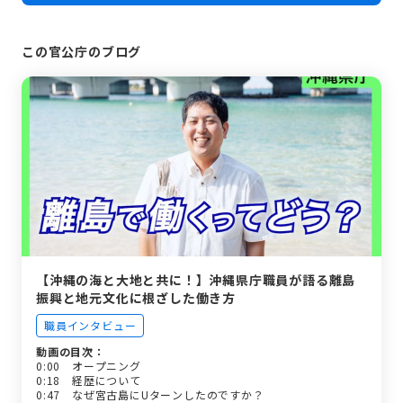
この官公庁のブログ
【沖縄の海と大地と共に！】沖縄県庁職員が語る離島
振興と地元文化に根ざした働き方
職員インタビュー
動画の目次：
0:00 オープニング
0:18 経歴について
0:47 なぜ宮古島にUターンしたのですか？