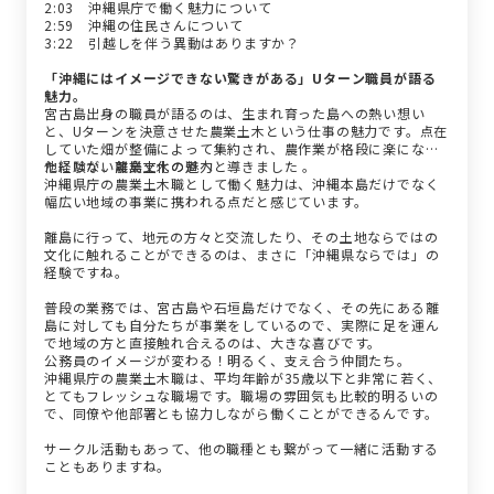
2:03 沖縄県庁で働く魅力について
2:59 沖縄の住民さんについて
3:22 引越しを伴う異動はありますか？
「沖縄にはイメージできない驚きがある」Uターン職員が語る
魅力。
宮古島出身の職員が語るのは、生まれ育った島への熱い想い
と、Uターンを決意させた農業土木という仕事の魅力です。点在
していた畑が整備によって集約され、農作業が格段に楽になっ
た経験が、農業土木の道へと導きました 。
他にはない離島文化の魅力
沖縄県庁の農業土木職として働く魅力は、沖縄本島だけでなく
幅広い地域の事業に携われる点だと感じています。
離島に行って、地元の方々と交流したり、その土地ならではの
文化に触れることができるのは、まさに「沖縄県ならでは」の
経験ですね。
普段の業務では、宮古島や石垣島だけでなく、その先にある離
島に対しても自分たちが事業をしているので、実際に足を運ん
で地域の方と直接触れ合えるのは、大きな喜びです。
公務員のイメージが変わる！明るく、支え合う仲間たち。
沖縄県庁の農業土木職は、平均年齢が35歳以下と非常に若く、
とてもフレッシュな職場です。職場の雰囲気も比較的明るいの
で、同僚や他部署とも協力しながら働くことができるんです。
サークル活動もあって、他の職種とも繋がって一緒に活動する
こともありますね。