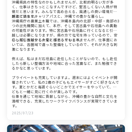
沖縄県民の特性なのかもしれませんが、比較的明るい方が多
く、仕事はきちっとこなすんですけど、堅苦しくない人柄が特
徴だと思います。みんなで高め合える、風通しの良い環境だと
感じています。
刺激に満ちたキャリアパスと、沖縄での豊かな暮らし。
沖縄県庁の農業土木職では、沖縄本島内の北部・中部・南部の3
つの出先機関に加えて、本庁、そして宮古島や石垣島への異動
の可能性があります。特に宮古島や石垣島に行くとなると引っ
越しは必要になりますが、県の方で社宅を持っているので、安
心して引っ越せるかなとは思っています。
引っ越し面は少し大変に感じるかもしれませんが、仕事面にお
いては、各圏域で違った整備をしているので、それが大きな刺
激になります。
例えば、私はまだ石垣島に赴任したことがないので、もし赴任
したら新しい整備方法や地域に合った営農など、また勉強でき
るかなと思っています。
プライベートも充実していますよ。週末にはよくイベントが開
催されていて、私の2歳の子どももエイサーがすごく好きなんで
す。夏とかだと毎週ぐらいどこかでエイサーをやっていて、子
どもと一緒に見に行くのが楽しみです。
仕事を通じて地域に貢献しながら、沖縄の豊かな自然と文化を
満喫できる、充実したワークライフバランスが実現できていま
す。
2025/07/23