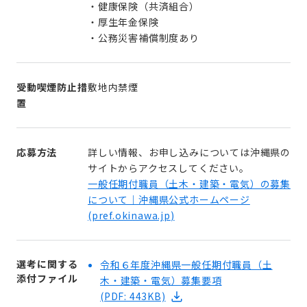
・健康保険（共済組合）
・厚生年金保険
・公務災害補償制度あり
受動喫煙防止措
敷地内禁煙
置
応募方法
詳しい情報、お申し込みについては沖縄県の
サイトからアクセスしてください。
一般任期付職員（土木・建築・電気）の募集
について｜沖縄県公式ホームページ
(
pref.okinawa.jp
)
選考に関する
令和６年度沖縄県一般任期付職員（土
添付ファイル
木・建築・電気）募集要項
(PDF: 443KB)