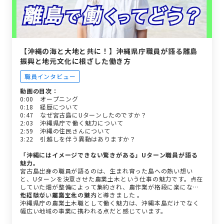
【沖縄の海と大地と共に！】沖縄県庁職員が語る離島
振興と地元文化に根ざした働き方
職員インタビュー
動画の目次：
0:00 オープニング
0:18 経歴について
0:47 なぜ宮古島にUターンしたのですか？
2:03 沖縄県庁で働く魅力について
2:59 沖縄の住民さんについて
3:22 引越しを伴う異動はありますか？
「沖縄にはイメージできない驚きがある」Uターン職員が語る
魅力。
宮古島出身の職員が語るのは、生まれ育った島への熱い想い
と、Uターンを決意させた農業土木という仕事の魅力です。点在
していた畑が整備によって集約され、農作業が格段に楽になっ
た経験が、農業土木の道へと導きました 。
他にはない離島文化の魅力
沖縄県庁の農業土木職として働く魅力は、沖縄本島だけでなく
幅広い地域の事業に携われる点だと感じています。