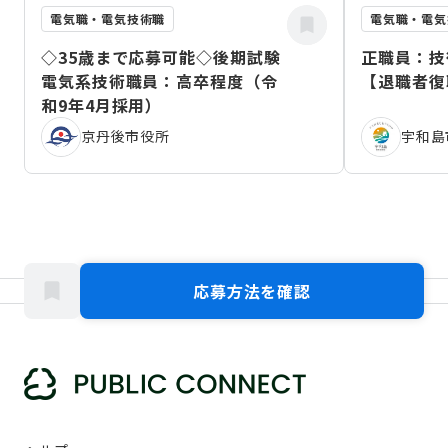
電気職・電気技術職
電気職・電気
◇35歳まで応募可能◇後期試験
正職員：技
電気系技術職員：高卒程度（令
【退職者復
和9年4月採用）
京丹後市役所
宇和島
応募方法を確認