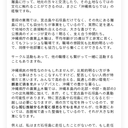
離島に行って、地元の方々と交流したり、その土地ならではの
文化に触れることができるのは、まさに「沖縄県ならでは」の
経験ですね。
普段の業務では、宮古島や石垣島だけでなく、その先にある離
島に対しても自分たちが事業をしているので、実際に足を運ん
で地域の方と直接触れ合えるのは、大きな喜びです。
公務員のイメージが変わる！明るく、支え合う仲間たち。
沖縄県庁の農業土木職は、平均年齢が35歳以下と非常に若く、
とてもフレッシュな職場です。職場の雰囲気も比較的明るいの
で、同僚や他部署とも協力しながら働くことができるんです。
サークル活動もあって、他の職種とも繋がって一緒に活動する
こともありますね。
沖縄県民の特性なのかもしれませんが、比較的明るい方が多
く、仕事はきちっとこなすんですけど、堅苦しくない人柄が特
徴だと思います。みんなで高め合える、風通しの良い環境だと
感じています。
刺激に満ちたキャリアパスと、沖縄での豊かな暮らし。
沖縄県庁の農業土木職では、沖縄本島内の北部・中部・南部の3
つの出先機関に加えて、本庁、そして宮古島や石垣島への異動
の可能性があります。特に宮古島や石垣島に行くとなると引っ
越しは必要になりますが、県の方で社宅を持っているので、安
心して引っ越せるかなとは思っています。
引っ越し面は少し大変に感じるかもしれませんが、仕事面にお
いては、各圏域で違った整備をしているので、それが大きな刺
激になります。
例えば、私はまだ石垣島に赴任したことがないので、もし赴任