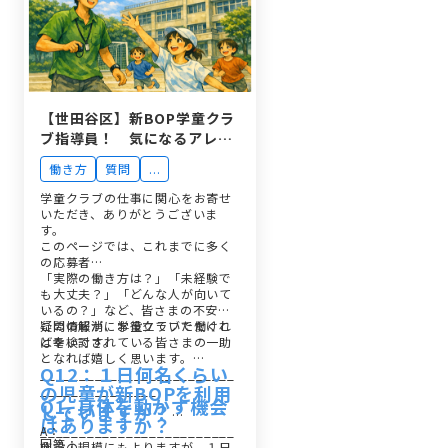
【世田谷区】新BOP学童クラ
ブ指導員！ 気になるアレコ
レ ぜんぶ答えます！よくあ
働き方
質問
...
る質問、まとめてみました！
学童クラブの仕事に関心をお寄せ
いただき、ありがとうございま
す。
このページでは、これまでに多く
の応募者…
「実際の働き方は？」「未経験で
も大丈夫？」「どんな人が向いて
いるの？」など、皆さまの不安や
疑問の解消にお役立ていただけれ
この情報が、学童クラブで働くこ
ば幸いです。
とを検討されている皆さまの一助
となれば嬉しく思います。
Q12：１日何名くらい
_________________________
の児童が新BOPを利用
_______________
Q1. 身体を動かす機会
していますか？
はありますか？
A：
_________________________
回答：
施設の規模にもよりますが、１日
_______________