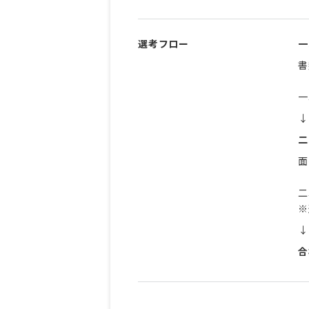
選考フロー
一
書
一
↓
二
面
二
※
↓
合