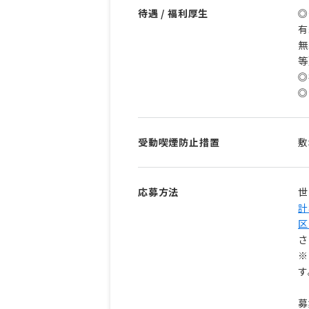
待遇 / 福利厚生
◎
有
無
等
◎
◎
受動喫煙防止措置
敷
応募方法
世
計
区
さ
※
す
募