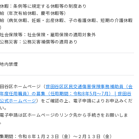
休暇：条例等に規定する休暇等の制度あり
給（年次有給休暇、慶弔休暇等）
給（病気休暇、妊娠・出産休暇、子の看護休暇、短期の介護休暇
）
社会保険等：社会保険・雇用保険の適用対象外
公務災害：公務災害補償等の適用あり
地内禁煙
田谷区ホームページ（
世田谷区区民交通傷害保険事務補助員（会
年度任用職員）の募集（任用期間：令和8年5月～7月） | 世田谷
公式ホームページ
）をご確認の上、電子申請によりお申込みくだ
い。
電子申請は区ホームページのリンク先から手続きをお願いしま
。
集期間：令和８年１月２３日（金）～２月１３日（金）