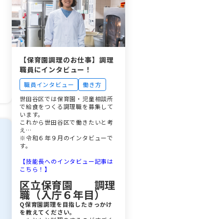
A：
状況を考慮し、配属先を決定して
資格がなくても子ども達の育成に
います。
関わりたいという想いから、就業
_________________________
している職員は多くいます。
_______________
また、未経験の方には現場研修を
Q4. 民間の学童クラブ
用意しているため、安心してスタ
ートできる体制が整っています。
との違いは何ですか？
_________________________
【保育園調理のお仕事】調理
回答：
_______________
職員にインタビュー！
公設公営のため、安定した勤務環
Q16：応募方法はどう
境と区の方針に基づいた運営が特
なっていますか？
職員インタビュー
働き方
徴です。
A：
施設ごとに規模や雰囲気が異な
世田谷区では保育園・児童相談所
世田谷区ホームページから応募す
り、数年に一度異動があるため、
で給食をつくる調理職を募集して
ることが可能です。
様々な経験を積むことができま
います。
応募用紙のダウンロードも可能な
す。
これから世田谷区で働きたいと考
ため、郵送でも受付しています。
_________________________
え…
_________________________
_______________
※令和６年９月のインタビューで
Q5. どのような人材を
_______________
Q17：夏休みなど長期
す。
求めていますか？
学校休業日の期間中の
回答：
【技能長へのインタビュー記事は
勤務はどうなります
経験や資格ももちろん大切です
こちら！】
か？
が、世田谷区では仕事への想い
区立保育園 調理
や、子どもたちとどう関わってい
A：
きたいか等を重視した選考を行っ
職（入庁６年目）
学校休業日は8:15～、10:15～な
ています。
どのシフト制になります。
Q保育園調理を目指したきっかけ
_________________________
1日6時間勤務は変わりません。
を教えてください。
_______________
_________________________