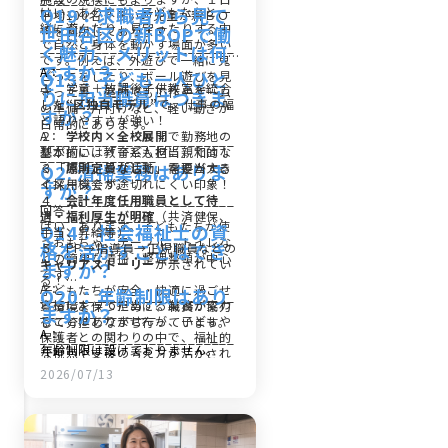
Q19：求職者から見て
はい、あります。子どもたちと一
平均100名くらいの児童が新ＢＯ
緒に遊んだり、見守ったりする中
世田谷区の新BOPで働
Ｐを利用しております。
で自然と身体を動かす場面が多い
_________________________
く魅力、メリットは何
です。例えば、外遊びで一緒に鬼
_______________
ですか？
A：
Q13：子ども一人ひと
ごっこをしたり、ボール遊びを見
１ 学童＋放課後子供教室を統合
守ったり、室内でも工作やゲーム
りに担当職員はつきま
した
“区独自モデル”
で、仕事の幅
の準備・片付けなど、軽い動きが
すか？
と語りやすさが強い！
日常的にあります。
A：
２
学校内×全校展開
で勤務地の
_________________________
基本的には「子ども担当」ではな
型が揃い、教育系人材に親和的！
_______________
Q2. 清掃業務はありま
く「場所」や「活動」を担当する
３
原則定員なし
で、需要が大き
イメージです。
く採用機会が途切れにくい印象！
すか？
_________________________
４
会計年度任用職員として待
回答：
_______________
遇・福利厚生が明確
（共済健保、
はい、あります。子どもたちが使
Q14：社会福祉士の資
手当、昇給等）
うおもちゃ、テーブル、トイレな
格を活かすことはでき
５ PP→指導員→正規職員などの
どの簡単な清掃・整理整頓が中心
キャリアストーリー
が示されてい
ますか？
です。
る！
A：
子どもたちが安全・快適に過ごせ
Q20：年齢制限はあり
_________________________
資格によって担当する業務が変わ
る環境を保つために、職員が協力
ますか？
_______________
ることはありませんが、子どもや
して分担しながら行っています。
A：
保護者との関わりの中で、福祉的
_________________________
年齢制限は設けておりません。
な視点や支援の考え方が活かされ
_______________
Q3. 配属先の小学校は
る場面はあると思います。
2026/07/13
どのように決まります
_________________________
_______________
か？
Q15：特に資格はない
回答：
のですが働けますか？
通勤時間、通勤距離、施設の人員