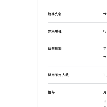
勤務先名
世
募集職種
行
勤務形態
ア
正
採用予定人数
1
給与
※
※