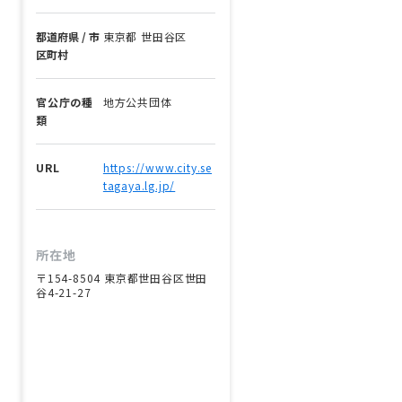
都道府県 / 市
東京都 世田谷区
区町村
官公庁の種
地方公共団体
類
URL
https://www.city.se
tagaya.lg.jp/
所在地
〒154-8504 東京都世田谷区世田
谷4-21-27