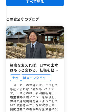
すべて見る
この官公庁のブログ
制度を変えれば、日本の土木
はもっと変わる。転職を経て
故郷・新潟県庁を選んだ理由
土木
職員インタビュー
「メーカーの立場では、どうして
も超えられない壁があったんで
す」。語るのは、新潟県新発田地
域整備部に所…
最先端のテクノロジーを駆使し、
世界の建設現場を変えようとして
いた武藤さんが、なぜ次なるキャ
リアとして「新潟県庁」という公
民間企業でのキャリアを武器に、