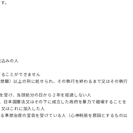
ます。
見込みの人
することができません
以前は禁錮）以上の刑に処せられ、その執行を終わるまで又はその執行
処分を受け、当該処分の日から２年を経過しない人
いて、日本国憲法又はその下に成立した政府を暴力で破壊することを
、又はこれに加入した人
定による準禁治産の宣告を受けている人（心神耗弱を原因とするもの以