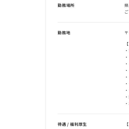
勤務場所
県
ご
勤務地
〒
【
・
・
・
・
・
・
・
・
・
待遇 / 福利厚生
【