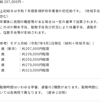
月給
207,000円
~
上記給与は令和７年度新規学校卒業者の初任給です。（地域手当
含む）
卒業後に民間の職歴等がある場合は一定の基準で加算されます。
このほか期末手当、勤勉手当及び状況により扶養手当、通勤手
、住居手当等が支給されます。
参考）モデル月給（令和7年4月1日現在（給料＋地域手当））
0 歳（新卒）：約207,000円程度
5 歳 ：約239,000円程度
0 歳 ：約250,000円程度
5 歳 ：約279,000円程度
0 歳 ：約323,000円程度
勤務時間はいわゆる早番、遅番の2種類があります。勤務時間に
いては各病院で異なります。（週休２日制）