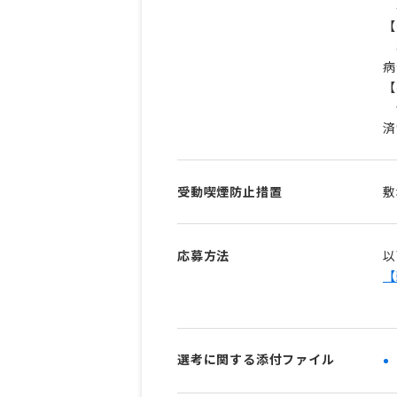
年
【
年
病
【
健
済
受動喫煙防止措置
敷
応募方法
以
【
選考に関する添付ファイル