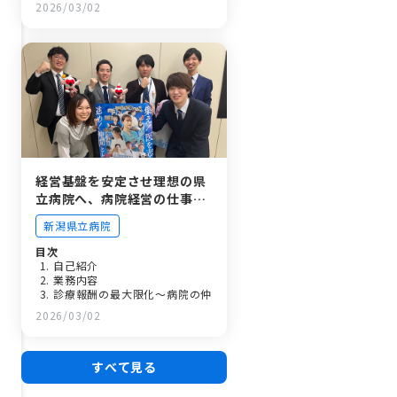
2026/03/02
《安心して長…
《さいごに》
経営基盤を安定させ理想の県
立病院へ、病院経営の仕事を
紹介します
新潟県立病院
目次
自己紹介
業務内容
診療報酬の最大限化～病院の仲
間が行ったことを最大限評価さ
2026/03/02
れうるように～
診療材料の…
職場の環境や人間関係について
県立病院を選んだ理由
すべて見る
プライベートについて
最後に皆様へ～新しい職員へ期