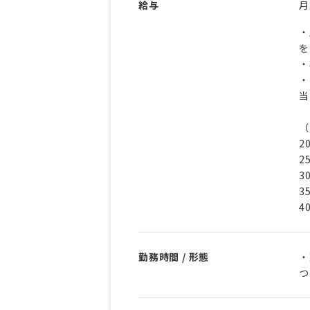
給与
・
を
・
・
当
（
2
2
3
3
4
勤務時間 / 形態
・
つ