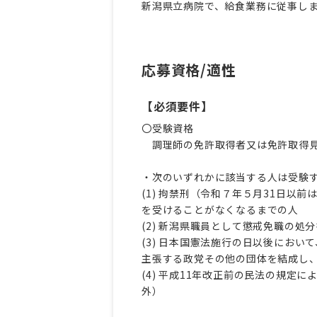
新潟県立病院で、給食業務に従事し
応募資格/適性
【必須要件】
〇受験資格
調理師の免許取得者又は免許取得
・次のいずれかに該当する人は受験
(1) 拘禁刑（令和７年５月31日
を受けることがなくなるまでの人
(2) 新潟県職員として懲戒免職の
(3) 日本国憲法施行の日以後にお
主張する政党その他の団体を結成し
(4) 平成11年改正前の民法の規
外）