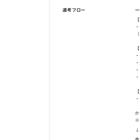
選考フロー
一
【
・
（
【
・
・
・
・
【
・
（
か
※
↓
合