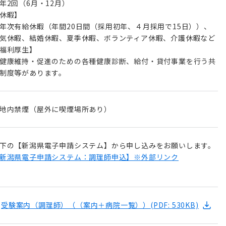
2回（6月・12月）
休暇】
次有給休暇（年間20日間（採用初年、４月採用で15日））、
気休暇、結婚休暇、夏季休暇、ボランティア休暇、介護休暇など
福利厚生】
康維持・促進のための各種健康診断、給付・貸付事業を行う共
制度等があります。
地内禁煙（屋外に喫煙場所あり）
下の【新潟県電子申請システム】から申し込みをお願いします。
新潟県電子申請システム：調理師申込】※外部リンク
受験案内（調理師）（（案内＋病院一覧））
(PDF: 530KB)