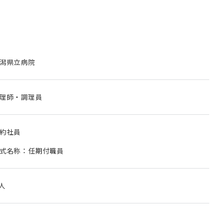
潟県立病院
理師・調理員
約社員
式名称：任期付職員
 人