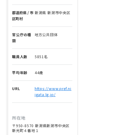
都道府県 / 市
新潟県 新潟市中央区
区町村
官公庁の種
地方公共団体
類
職員人数
5851名
平均年齢
44歳
URL
https://www.pref.ni
igata.lg.jp/
所在地
〒950-8570 新潟県新潟市中央区
新光町４番地１