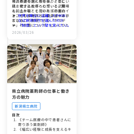
務員の道を選んだのか。そこに
今、新潟の地に根を張り、新しい
は、愛する故郷への想いと、現場
風を吹き込もうとしている武藤さ
を知るからこそ抱いた「日本のイ
ん。土木職としての本当の面白
ンフラの未来」への使命感があり
さ、そして行政というフィールド
世界を舞台に活躍したPMが、
ました。
だからこそ実現できる「やりが
なぜ新潟県庁を選んだのか
い」の本質について、じっくりと
「制度」という壁を変えたい。
お話を伺いました。
メーカーから行政への転身。
2026/03/26
住民からの「ありがとう」。民
間とは違うやりがいの本質
「事業の卵」を孵化させる。地
域の未来を描く計画調整課の仕
事
土木を憧れの職業へ。次世代に
つなぐバトンと、ここで働く誇
り
県立病院薬剤師の仕事と働き
方の魅力
新潟県立病院
目次
《チーム医療の中で患者さんに
寄り添う薬剤師》
《幅広い経験と成長を支えるキ
ャリア環境》