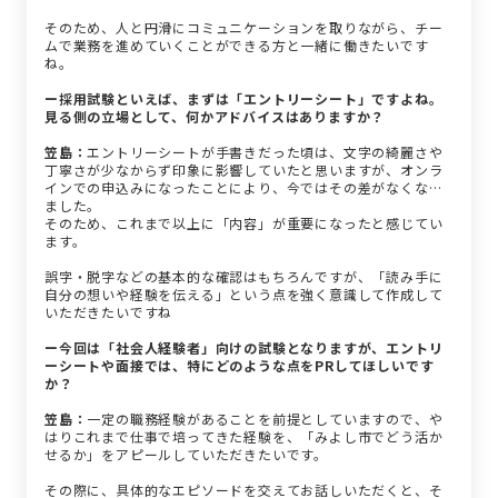
そのため、人と円滑にコミュニケーションを取りながら、チー
ムで業務を進めていくことができる方と一緒に働きたいです
ね。
ー採用試験といえば、まずは「エントリーシート」ですよね。
見る側の立場として、何かアドバイスはありますか？
笠島：
エントリーシートが手書きだった頃は、文字の綺麗さや
丁寧さが少なからず印象に影響していたと思いますが、オンラ
インでの申込みになったことにより、今ではその差がなくなり
ました。
そのため、これまで以上に「内容」が重要になったと感じてい
ます。
誤字・脱字などの基本的な確認はもちろんですが、「読み手に
自分の想いや経験を伝える」という点を強く意識して作成して
いただきたいですね
ー今回は「社会人経験者」向けの試験となりますが、エントリ
ーシートや面接では、特にどのような点をPRしてほしいです
か？
笠島：
一定の職務経験があることを前提としていますので、や
はりこれまで仕事で培ってきた経験を、「みよし市でどう活か
せるか」をアピールしていただきたいです。
その際に、具体的なエピソードを交えてお話しいただくと、そ