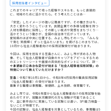
採用担当者インタビュー
これまでのキャリアで培った経験やスキルを、もっと直接的
に、地域のために活かせたら。そう考えたことはあ…
「安定」したイメージの強い公務員ですが、その働き方は今、
大きく変わろうとしています。民間企業での多様な経験を持つ
人材を積極的に採用し、その新しい視点や発想をまちづくりに
活かそうという動きが、全国の自治体で広がっています。
愛知県のほぼ中央に位置する、みよし市もその一つ。「みんな
で育む 笑顔輝く ずっと住みたいまち」を掲げるこのまちでは、
10月から社会人経験者向けの採用試験受付が始まります。
今回は、採用を担当する笠島さんに、みよし市が求める人物
像、そして社会人経験者が自身のキャリアをアピールするため
のエントリーシートや面接の具体的なポイントについて、詳し
くお話を伺いました。
ーまずは、これから受付が始まる「社会人経験者採用試験」の
特徴について教えていただけますか？
笠島：
令和7年10月1日から、令和8年4月採用の職員採用試験
（社会人経験者）の受付が始まります。
募集する職種は事務職、保健師、土木技師、保育職です。
みよし市では、令和6年度から社会人経験者向けの採用試験を始
めたのですが、就職氷河期世代の方も受験が可能であること
や、主に新卒向けに実施している試験とは違い、SPI能力検査が
ないことが特徴です。
今回の試験は、社会人経験者を対象としているため、事務職は5