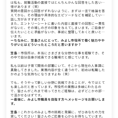
は私も、就職活動の面接ではとんちんかんな回答をした苦い記
憶があります（笑）
質問の意図から回答がずれないように、まずは一言で結論を答
えてから、その理由や具体的なエピソードなどを補足していく
話し方がおすすめです。
また、エントリーシートに書いた内容と面接での回答に一貫性
がないと、その場しのぎの印象を与えてしまいます。ご自身が
伝えたいことに矛盾がないか、事前に整理しておくと良いと思
います。
ーちなみに、笠島さんにとって、みよし市役所で働く魅力やや
りがいとはどういったところだと思いますか？
笠島：
市役所は、本当にさまざまな分野の仕事を経験でき、そ
の中で自分自身が成長できる職場だと感じています。
私も以前は子育て関係の部署にいて、そこから現在の人事課に
異動してきました。業務内容が全く違うので、初めは転職した
かのような気持ちになりますよね（笑）
でも、そうやって新しい分野に挑戦できることが、今ではとて
も楽しみだと思っています。市役所の業務は多岐にわたるの
で、皆さんがこれまで培ってきたご経験は、必ずどこかの部署
で活かせるはずです。
ー最後に、みよし市職員を目指す方へメッセージをお願いしま
す。
笠島：
これからのみよし市の挑戦と発展に、ぜひあなたの力を
貸してください！皆さんのご応募を心からお待ちしています。