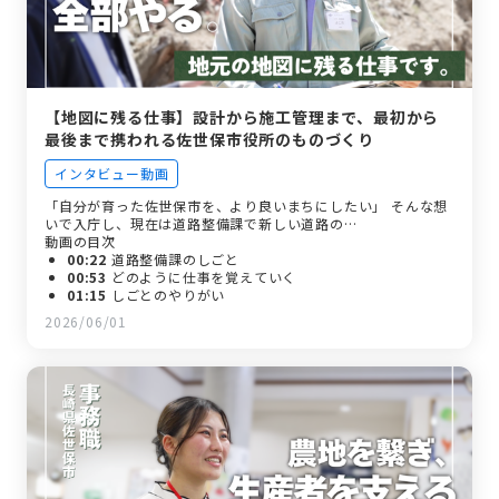
【地図に残る仕事】設計から施工管理まで、最初から
最後まで携われる佐世保市役所のものづくり
インタビュー動画
「自分が育った佐世保市を、より良いまちにしたい」 そんな想
いで入庁し、現在は道路整備課で新しい道路の…
動画の目次
00:22
道路整備課のしごと
00:53
どのように仕事を覚えていく
01:15
しごとのやりがい
01:42
佐世保市役所のよさこいチームとは？
2026/06/01
02:16
入庁のきっかけ
02:37
入庁前のイメージ
03:02
印象に残っているエピソード
03:33
入庁して成長したこと
04:03
求職者に伝えたいこと