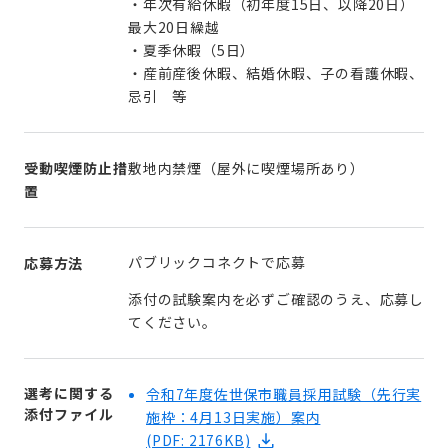
・年次有給休暇（初年度15日、以降20日）
最大20日繰越
・夏季休暇（5日）
・産前産後休暇、結婚休暇、子の看護休暇、
忌引 等
受動喫煙防止措
敷地内禁煙（屋外に喫煙場所あり）
置
パブリックコネクトで応募
応募方法
添付の試験案内を必ずご確認のうえ、応募し
てください。
選考に関する
令和7年度佐世保市職員採用試験（先行実
添付ファイル
施枠：4月13日実施）案内
(PDF: 2176KB)