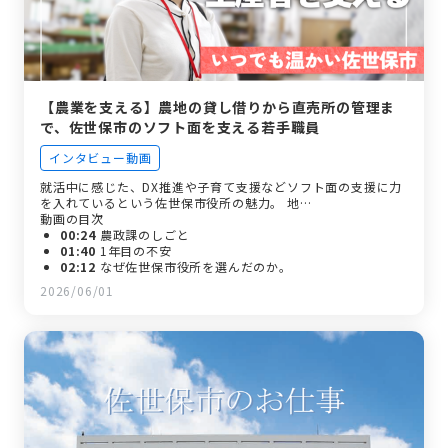
【農業を支える】農地の貸し借りから直売所の管理ま
で、佐世保市のソフト面を支える若手職員
インタビュー動画
就活中に感じた、DX推進や子育て支援などソフト面の支援に力
を入れているという佐世保市役所の魅力。 地…
動画の目次
00:24
農政課のしごと
01:40
1年目の不安
02:12
なぜ佐世保市役所を選んだのか。
02:38
入庁前後のギャップ
2026/06/01
03:05
先輩のフォロー
03:36
佐世保市ならではの魅力
04:05
今後挑戦したいこと
05:00
求職者に伝えたいこと