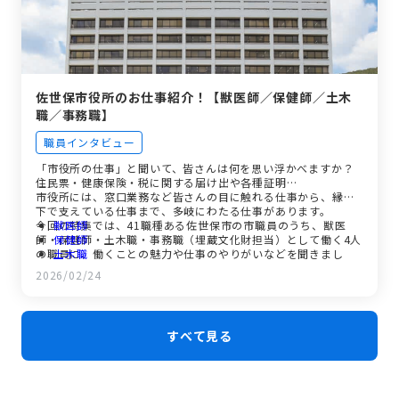
佐世保市役所のお仕事紹介！【獣医師／保健師／土木
職／事務職】
職員インタビュー
「市役所の仕事」と聞いて、皆さんは何を思い浮かべますか？
住民票・健康保険・税に関する届け出や各種証明…
市役所には、窓口業務など皆さんの目に触れる仕事から、縁の
下で支えている仕事まで、多岐にわたる仕事があります。
今回の特集では、41職種ある佐世保市の市職員のうち、獣医
獣医師
師・保健師・土木職・事務職（埋蔵文化財担当）として働く4人
保健師
の職員に、働くことの魅力や仕事のやりがいなどを聞きまし
土木職
た。
事務職
2026/02/24
広報させぼプラス動画（土木職・事務職（埋蔵文化財担
当））はこちら
すべて見る