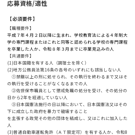
応募資格/適性
【必須要件】
【職種要件】
平成７年４月２日以降に生まれ、学校教育法による４年制大
学の専門課程またはこれと同等と認められる学校の専門課程
を卒業した人か、令和８年３月までに卒業見込みの人
【共通要件】
(1)日本国籍を有する人（調理士を除く）
(2)地方公務員法第16条の各号のいずれにも該当しない人
①禁錮以上の刑に処せられ、その執行を終わるまで又はそ
の執行を受けることがなくなるまでの人
②佐世保市職員として懲戒免職の処分を受け、その処分の
日から2年を経過していない人
③日本国憲法施行の日以降において、日本国憲法又はその
下に成立した政府を暴力で破壊すること
を主張する政党その他の団体を結成し、又はこれに加入した
人
(3)普通自動車運転免許（ＡＴ限定可）を有する人か、令和8