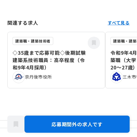
関連する求人
すべて見る
建築職・建築技術者
建築職・建築
◇35歳まで応募可能◇後期試験
令和9年4
建築系技術職員：高卒程度（令
築職（大学
和9年4月採用）
20～27歳
京丹後市役所
三木市
応募期間外の求人です