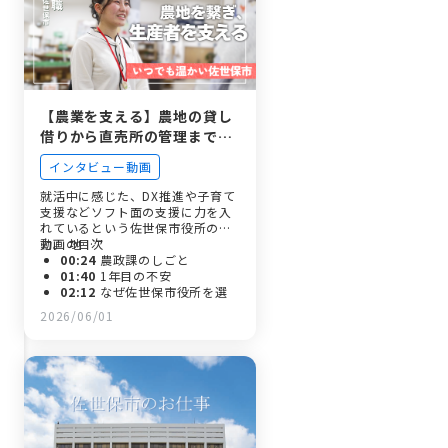
ソード
03:33
入庁して成長したこと
04:03
求職者に伝えたいこと
【農業を支える】農地の貸し
借りから直売所の管理まで、
佐世保市のソフト面を支える
インタビュー動画
若手職員
就活中に感じた、DX推進や子育て
支援などソフト面の支援に力を入
れているという佐世保市役所の魅
力。 地…
動画の目次
00:24
農政課のしごと
01:40
1年目の不安
02:12
なぜ佐世保市役所を選
んだのか。
2026/06/01
02:38
入庁前後のギャップ
03:05
先輩のフォロー
03:36
佐世保市ならではの魅
力
04:05
今後挑戦したいこと
05:00
求職者に伝えたいこと