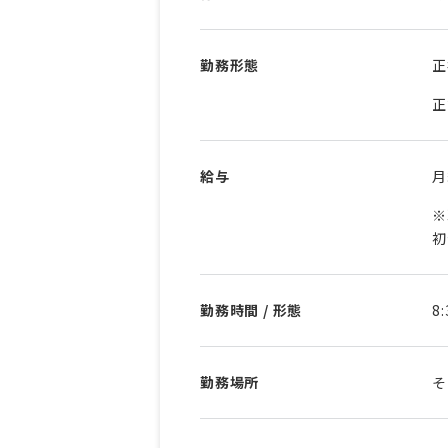
勤務形態
正
正
給与
※
初
勤務時間 / 形態
8
勤務場所
そ