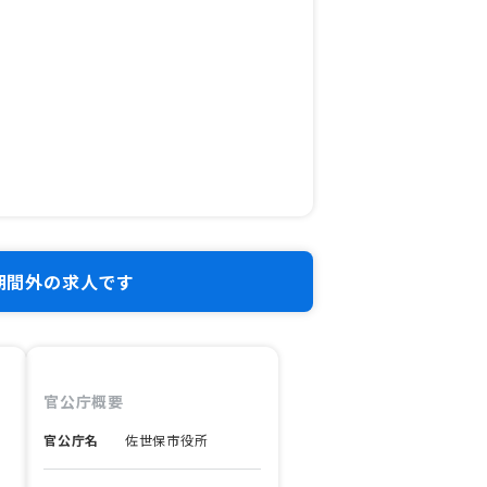
期間外の求人です
官公庁概要
官公庁名
佐世保市役所