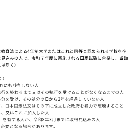
校教育法による4年制大学またはこれと同等と認められる学校を卒
業見込みの人で、令和７年度に実施される国家試験に合格し、当該
人は除く）
く）
ずれにも該当しない人
行を終わるまで又はその執行を受けることがなくなるまでの人
分を受け、その処分の日から2年を経過していない人
、日本国憲法又はその下に成立した政府を暴力で破壊すること
し、又はこれに加入した人
可）を有する人か、令和8年3月までに取得見込みの人
が必要となる場合があります。