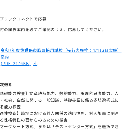
ブリックコネクトで応募
付の試験案内を必ずご確認のうえ、応募してください。
令和7年度佐世保市職員採用試験（先行実施枠：4月13日実施）
案内
(PDF: 2176KB)
次選考
基礎能力検査】文章読解能力、数的能力、論理的思考能力、人
・社会、自然に関する一般知識、基礎英語に係る多肢選択式に
る能力検査
適性検査】職場における対人関係の適応性を、対人場面に関連
る性格特性の面からみるための検査
マークシート方式」または「テストセンター方式」を選択でき