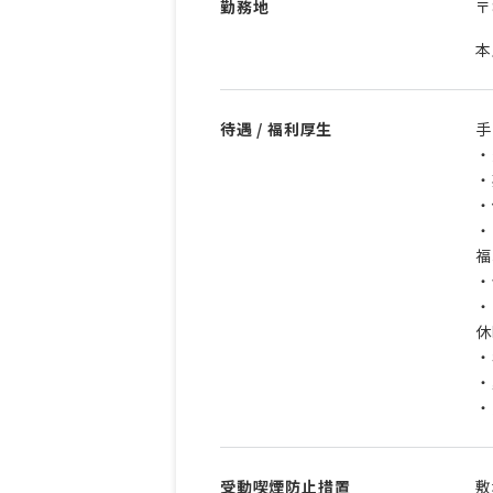
勤務地
〒
本
待遇 / 福利厚生
手
・
・
・
・
福
・
・
休
・
・
・
受動喫煙防止措置
敷