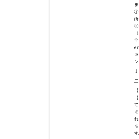
ま
➀
➁
（
全
en
※
↓
二
【
【
て
※
れ
※
す