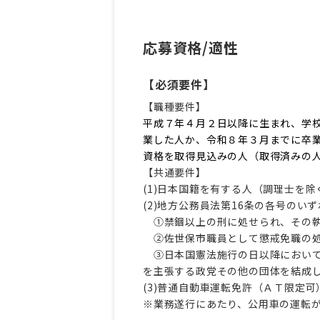
応募資格/適性
【必須要件】
【職種要件】
平成７年４月２日以降に生まれ、学
業した人か、令和８年３月までに卒
資格を取得見込みの人（取得済みの
【共通要件】
(1)日本国籍を有する人（調理士を除
(2)地方公務員法第16条の各号のい
①禁錮以上の刑に処せられ、その執
②佐世保市職員として懲戒免職の処
③日本国憲法施行の日以降において
を主張する政党その他の団体を結成
(3)普通自動車運転免許（ＡＴ限定
※業務遂行にあたり、公用車の運転