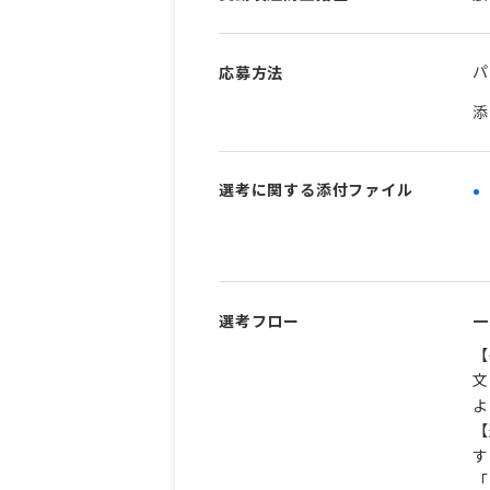
パ
応募方法
添
選考に関する添付ファイル
選考フロー
一
【
文
よ
【
す
「