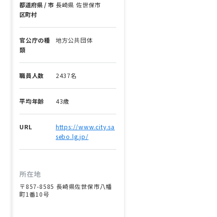
都道府県 / 市
長崎県 佐世保市
区町村
官公庁の種
地方公共団体
類
職員人数
2437名
平均年齢
43歳
URL
https://www.city.sa
sebo.lg.jp/
所在地
〒857-8585 長崎県佐世保市八幡
町1番10号