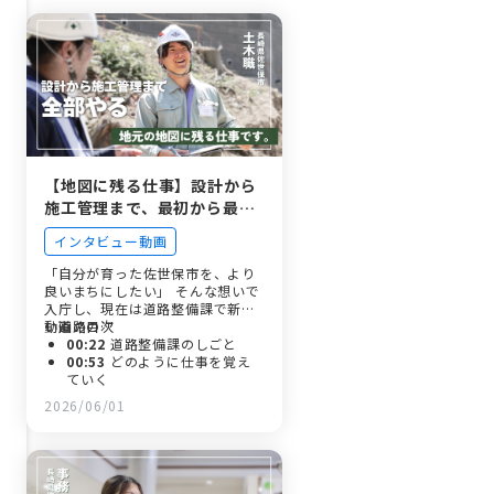
【地図に残る仕事】設計から
施工管理まで、最初から最後
まで携われる佐世保市役所の
インタビュー動画
ものづくり
「自分が育った佐世保市を、より
良いまちにしたい」 そんな想いで
入庁し、現在は道路整備課で新し
い道路の…
動画の目次
00:22
道路整備課のしごと
00:53
どのように仕事を覚え
ていく
01:15
しごとのやりがい
2026/06/01
01:42
佐世保市役所のよさこ
いチームとは？
02:16
入庁のきっかけ
02:37
入庁前のイメージ
03:02
印象に残っているエピ