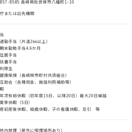
857-8585 長崎県佐世保市八幡町1-10
庁または出先機関
当
通勤手当（片道2㎞以上）
期末勤勉手当4.6か月
住居手当
扶養手当
利厚生
健康保険（長崎県市町村共済組合）
互助会（各種祝金、施設利用補助等）
暇
年次有給休暇（初年度15日、以降20日）最大20日繰越
夏季休暇（5日）
産前産後休暇、結婚休暇、子の看護休暇、忌引 等
地内禁煙（屋外に喫煙場所あり）