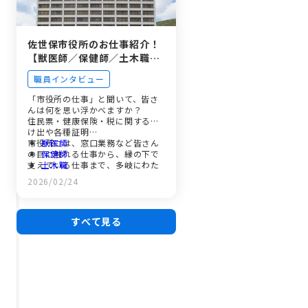
佐世保市役所のお仕事紹介！
【獣医師／保健師／土木職／
事務職】
職員インタビュー
「市役所の仕事」と聞いて、皆さ
んは何を思い浮かべますか？
住民票・健康保険・税に関する届
け出や各種証明…
市役所には、窓口業務など皆さん
獣医師
の目に触れる仕事から、縁の下で
保健師
支えている仕事まで、多岐にわた
土木職
る仕事があります。
事務職
2026/02/24
今回の特集では、41職種ある佐世
広報させぼプラス動画（土木
保市の市職員のうち、獣医師・保
職・事務職（埋蔵文化財担
健師・土木職・事務職（埋蔵文化
当））はこちら
財担当）として働く4人の職員に、
すべて見る
働くことの魅力や仕事のやりがい
などを聞きました。