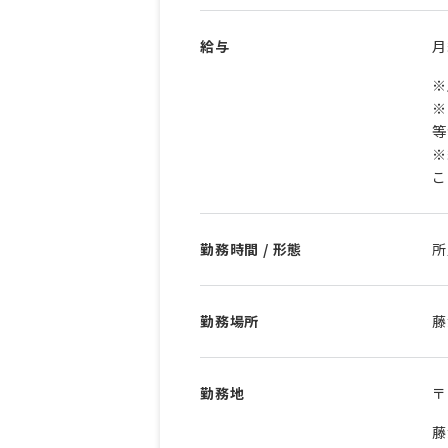
給与
※
※
等
※
こ
勤務時間 / 形態
所
勤務場所
藤
勤務地
〒
藤