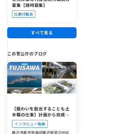
募集【随時募集】
任期付職員
すべて見る
この官公庁のブログ
【賑わいを創出することも土
木職の仕事】計画から完成後
の賑わいまで担当する土木職
インタビュー動画
の働き方
藤沢市都市整備部藤沢駅周辺地区