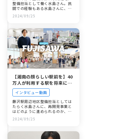
整備担当として働く水島さん。民
間での経験もある水島さんに、自
治体土木職…
2024/09/25
【湘南の顔らしい駅前を】40
万人が利用する駅を将来に向
かって整備する業務とやりが
インタビュー動画
い
藤沢駅周辺地区整備担当としては
たらく水島さんに、再開発事業と
はどのように進められるのか、市
職員として…
2024/09/25