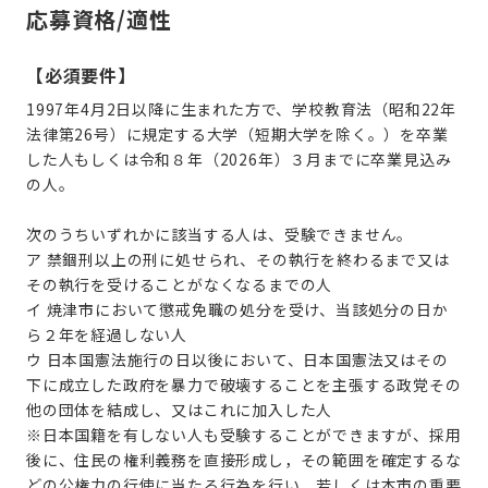
応募資格/適性
【必須要件】
1997年4月2日以降に生まれた方
で、学校教育法（昭和22年
法律第26号）に規定する大学（短期大学を除く。）を卒業
した人もしくは令和８年（2026年）３月までに卒業見込み
の人。
次のうちいずれかに該当する人は、受験できません。
ア 禁錮刑以上の刑に処せられ、その執行を終わるまで又は
その執行を受けることがなくなるまでの人
イ 焼津市において懲戒免職の処分を受け、当該処分の日か
ら２年を経過しない人
ウ 日本国憲法施行の日以後において、日本国憲法又はその
下に成立した政府を暴力で破壊することを主張する政党その
他の団体を結成し、又はこれに加入した人
※日本国籍を有しない人も受験することができますが、採用
後に、住民の権利義務を直接形成し，その範囲を確定するな
どの公権力の行使に当たる行為を行い，若しくは本市の重要