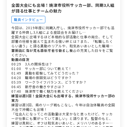
全国大会にも出場！焼津市役所サッカー部、同期3人組
が語る仕事とチームの魅力
職員インタビュー
今回は、2019年度に同期入庁し、焼津市役所サッカー部でも活
躍する仲良し3人組による座談会をお届けし…
全国大会に出場するほど本格的な部活動と仕事の両立、そして
部署の垣根を越えて生まれる強い絆とは？また、「転職したく
らい違う」と語る異動のリアルや、和気あいあいとした職場の
雰囲気についても語ってもらいました。
富士山と海が見える新庁舎で働く、彼らの充実した日々をご覧
ください。
動画の目次
00:29 3人の関係性は？
01:00 サッカー部について教えて！
01:49 異動を経験してみてどうだった？
04:20 職場の雰囲気はどうですか？
05:39 ワークライフバランス、どうですか？
06:45 新庁舎の働きやすさは？
07:40 焼津市で働く魅力を教えてください
練習は週3回！全国大会にも出場する、焼津市役所サッカー部の
実力
練習は週3回、県のリーグ戦もこなし、今年は自治体職員の全国
大会で沖縄にも出場！
「社会人になってこの活動量は大変かなと思ったけど、サッカ
ーが仕事にも繋がっていて楽しい」と語ります。監督のもと、
練習は真剣に、オフは和気あいあいと、メリハリのあるチーム