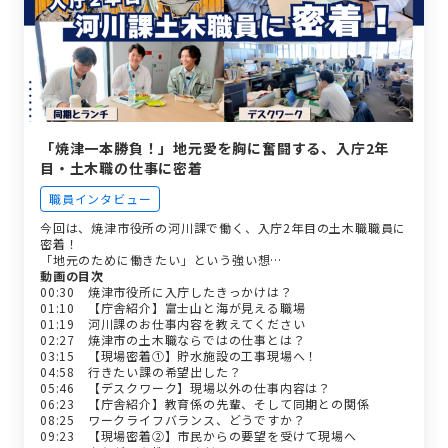
「焼津一本勝負！」地元愛を胸に奮闘する、入庁2年
目・土木職の仕事に密着
職員インタビュー
今回は、焼津市役所の河川課で働く、入庁2年目の土木職職員に
密着！
「地元のために働きたい」という強い想…
動画の目次
00:30 焼津市役所に入庁したきっかけは？
01:10 【庁舎紹介】富士山と海が見える職場
01:19 河川課のお仕事内容を教えてください
02:27 焼津市の土木職ならではの仕事とは？
03:15 【現場密着①】貯水施設の工事現場へ！
04:58 行きたい課の希望出した？
05:46 【デスクワーク】現場以外の仕事内容は？
06:23 【庁舎紹介】教育係の先輩、そして同期との関係
08:25 ワークライフバランス、どうですか？
09:23 【現場密着②】市民からの要望を受けて現場へ