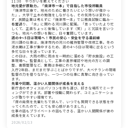
11:30 やりがいを教えてください
地元愛が原動力。「焼津市一本」で目指した市役所職員
「焼津市出身で、地元のために働きたいという想いが強かっ
た」。大学で土木の勉強をしながらも、その気持ちは変わら
ず、民間企業は考えずに「焼津市一本」で公務員試験に臨みま
した。
希望通り、「水」に関わる河川課に配属。「思っていたより忙
しくて、正直ちょっと後悔しています（笑）」と冗談を言いつ
つも、地元への想いを胸に、日々奮闘しています。
週の4〜5日は現場へ！市民の安心・安全を守る最前線
河川課の仕事は、焼津市内の河川の維持管理や改修工事。冬の
渇水期は工事が集中するため、週の4〜5日は現場に出るという
多忙な日々を送っています。
この日は、大雨の際に雨水を一時的に溜める「貯水施設」の工
事現場へ。監督員として、工事の進捗確認や地元の方との調
整、書類整理など、業務は多岐にわたります。
入庁2年目、まだまだ学ぶことばかりですが、大ベテランの現場
監督の力を借りながら、一つ一つの仕事に真摯に向き合ってい
ます。
先輩や同期。温かい人間関係が成長を支える
新庁舎のオフィスはパソコンを持ち運び、好きな場所でミーテ
ィングができます。部署や役職に関わらず、コミュニケーショ
ンが取りやすい環境です。
「席の両側を先輩たちで挟んで、いつでも質問できる状態を作
ってくれたので、とても安心感がありました」
仕事の話もプライベートの話もできる、温かい人間関係が彼の
成長を支えています。
2026/02/13