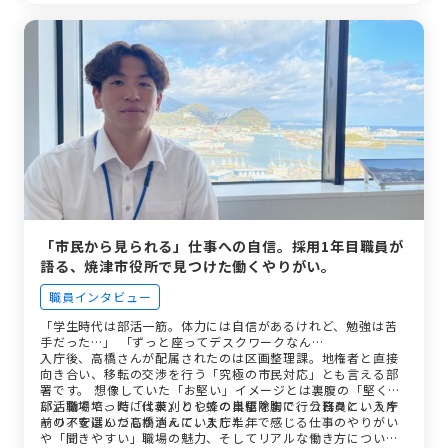
「市民から見られる」仕事への自信。採用1年目職員が
語る、焼津市役所で見つけた働くやりがい。
職員インタビュー
「学生時代は部活一筋。体力には自信があるけれど、勉強は苦
手だった…」 「ずっと座ってデスクワークなん…
入庁後、高橋さんが配属されたのは区画整理課。地権者と直接
向き合い、移転の交渉を行う「究極の市民対応」とも言える部
署です。 想像していた「お堅い」イメージとは裏腹の「堅くな
い」職場で、時には草刈りや蜂の巣駆除まで行う日々に、入庁
部活動で培った「代表」としての自信を胸に、公務員というキ
前の不安はいつしか消えていました。
ャリアを選んだ高橋さんに、入庁半年で感じる仕事のやりがい
や「聞きやすい」職場の魅力、そしてリアルな働き方につい