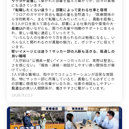
ワークが自慢。
サッカーを通じて築かれた部署を越えた繋がりが、日々の業務
にも活きています。
「転職したくらい違う！」部署によって変わる仕事と環境
「フロアのガヤガヤ具合も電話の量も全然違う」「医療関係か
ら学校教育へ、まるで転職したみたいだった」。異動を経験し
た3人が口を揃えて語るのは、部署による仕事内容や環境の大き
な違い。
最初は戸惑いながらも、周りの先輩や同期のサポートに支えら
れ、新しい環境に適応していったそう。
「いろんな人の仕事のやり方を見られるのは勉強になるし、い
ろんな人と関われるのが異動の魅力」と、ポジティブに捉えて
います。
堅いイメージとは違う？サッカー部の人脈も活きる、風通しの
良い職場
「入庁前は“公務員＝堅い”イメージだったけど、実際は堅苦し
さを感じない」「報告・連絡・相談がしやすい良い関係性が築
けている」。
3人が語る職場は、和やかでコミュニケーションが活発な雰囲
気。特にサッカー部に所属していると、異動しても必ずどこか
の部署に顔見知りの先輩がいるため、仕事の相談もしやすいの
だとか。
風通しの良い人間関係が、働きやすさに繋がっています。
2026/02/13