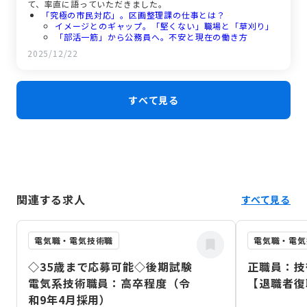
て、率直に語っていただきました。
「究極の市民対応」。区画整理課の仕事とは？
イメージとのギャップ。「堅くない」職場と「草刈り」
「部活一筋」から公務員へ。不安と現在の働き方
「代表」としての自信。私が公務員を選んだ理由
2025/12/22
面接対策は「カンペなし」。若手職員としての想いと
は。
すべて見る
関連する求人
すべて見る
電気職・電気技術職
電気職・電気
◇35歳まで応募可能◇後期試験
正職員：技
電気系技術職員：高卒程度（令
【退職者復
和9年4月採用）