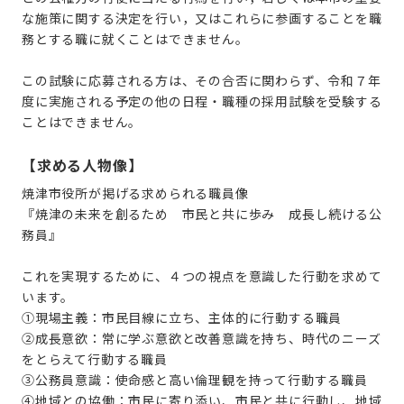
な施策に関する決定を行い，又はこれらに参画することを職
務とする職に就くことはできません。
この試験に応募される方は、その合否に関わらず、令和７年
度に実施される予定の他の日程・職種の採用試験を受験する
ことはできません。
【求める人物像】
焼津市役所が掲げる求められる職員像
『焼津の未来を創るため 市民と共に歩み 成長し続ける公
務員』
これを実現するために、４つの視点を意識した行動を求めて
います。
①現場主義：市民目線に立ち、主体的に行動する職員
②成長意欲：常に学ぶ意欲と改善意識を持ち、時代のニーズ
をとらえて行動する職員
③公務員意識：使命感と高い倫理観を持って行動する職員
④地域との協働：市民に寄り添い、市民と共に行動し、地域