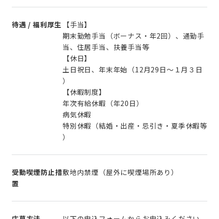
待遇 / 福利厚生
【手当】
期末勤勉手当（ボーナス・年2回）、通勤手
当、住居手当、扶養手当等
【休日】
土日祝日、年末年始（12月29日～１月３日
）
【休暇制度】
年次有給休暇（年20日）
病気休暇
特別休暇（結婚・出産・忌引き・夏季休暇等
）
受動喫煙防止措
敷地内禁煙（屋外に喫煙場所あり）
置
応募方法
以下の申込フォームからお申込みください。