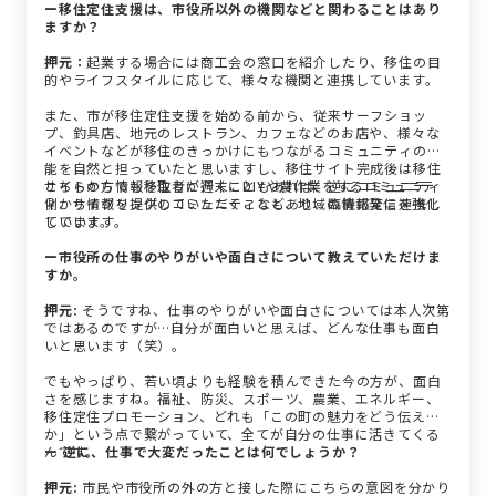
ー移住定住支援は、市役所以外の機関などと関わることはあり
ますか？
押元：
起業する場合には商工会の窓口を紹介したり、移住の目
的やライフスタイルに応じて、様々な機関と連携しています。
また、市が移住定住支援を始める前から、従来サーフショッ
プ、釣具店、地元のレストラン、カフェなどのお店や、様々な
イベントなどが移住のきっかけにもつながるコミュニティの機
能を自然と担っていたと思いますし、移住サイト完成後は移住
サイトの方でも移住者が週末にDIYや農作業をするコミュニテ
こちらから情報を取りに行くこともあれば、逆にコミュニティ
ィ、サイクリングのコミュニティなど、地域の情報発信を強化
側から情報を提供していただくこともあり、臨機応変に連携し
しています。
ています。
ー市役所の仕事のやりがいや面白さについて教えていただけま
すか。
押元:
そうですね、仕事のやりがいや面白さについては本人次第
ではあるのですが…自分が面白いと思えば、どんな仕事も面白
いと思います（笑）。
でもやっぱり、若い頃よりも経験を積んできた今の方が、面白
さを感じますね。福祉、防災、スポーツ、農業、エネルギー、
移住定住プロモーション、どれも「この町の魅力をどう伝える
か」という点で繋がっていて、全てが自分の仕事に活きてくる
んです。
ー 逆に、仕事で大変だったことは何でしょうか？
押元:
市民や市役所の外の方と接した際にこちらの意図を分かり