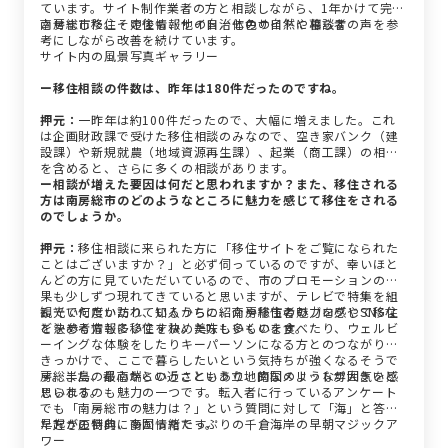
ています。サイト制作業者の方と相談しながら、1年かけて完成
させました。その後も、他の自治体のサイトや相談者の声を参
南房総市移住・定住情報サイト／七色の自然に暮らす
考にしながら改善を続けています。
サイト内の風景写真ギャラリー
ー移住相談の件数は、昨年は180件だったのですね。
押元：
一昨年は約100件だったので、大幅に増えました。これ
は企画財政課で受けた移住相談のみなので、空き家バンク（建
設課）や新規就農（地域資源再生課）、起業（商工課）の相談
を含めると、さらに多くの相談があります。
ー相談が増えた要因は何だと思われますか？また、移住される
方は南房総市のどのようなところに魅力を感じて移住をされる
のでしょうか。
押元：
移住相談に来られた方に「移住サイトをご覧になられた
ことはございますか？」と必ず伺っているのですが、幸いほと
んどの方に見ていただいているので、市のプロモーションの効
果も少しずつ現れてきていると思いますが、テレビで特集を組
んでいただいたり、知人からの紹介や移住者のブログやSNSな
観光で何度か訪れているうちに、南房総市の魅力を感じて移住
どを参考情報に移住を決めた方も多くいます。
を決める方も多いですね。美味しいものを食べたり、ウェルビ
ーイングな体験をしたりキーパーソンになる方とのつながりが
きっかけで、ここで暮らしたいという気持ちが強くなるそうで
す。また、都心からの近さという立地的なメリットが大きいと
房総半島の最南端ということもあり、南国のような雰囲気を感
思います。
じられるのも魅力の一つです。転入者に行っているアンケート
でも「南房総市の魅力は？」という質問に対して「海」と答え
た方が圧倒的に多かったです。
早起きの特典、南国情緒たっぷりの千倉海岸の早朝マジックア
ワー