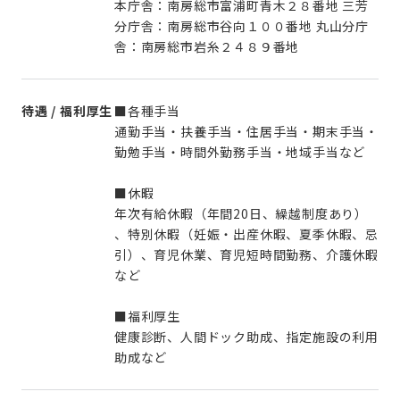
本庁舎：南房総市富浦町青木２８番地 三芳
分庁舎：南房総市谷向１００番地 丸山分庁
舎：南房総市岩糸２４８９番地
待遇 / 福利厚生
■各種手当
通勤手当・扶養手当・住居手当・期末手当・
勤勉手当・時間外勤務手当・地域手当など
■休暇
年次有給休暇（年間20日、繰越制度あり）
、特別休暇（妊娠・出産休暇、夏季休暇、忌
引）、育児休業、育児短時間勤務、介護休暇
など
■福利厚生
健康診断、人間ドック助成、指定施設の利用
助成など