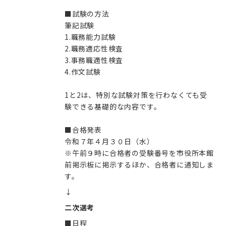
■試験の方法
筆記試験
1.職務能力試験
2.職務適応性検査
3.事務職適性検査
4.作文試験
1と2は、特別な試験対策を行わなくても受
験できる基礎的な内容です。
■合格発表
令和７年４月３０日（水）
※午前９時に合格者の受験番号を市役所本館
前掲示板に掲示するほか、合格者に通知しま
す。
↓
二次選考
■日程