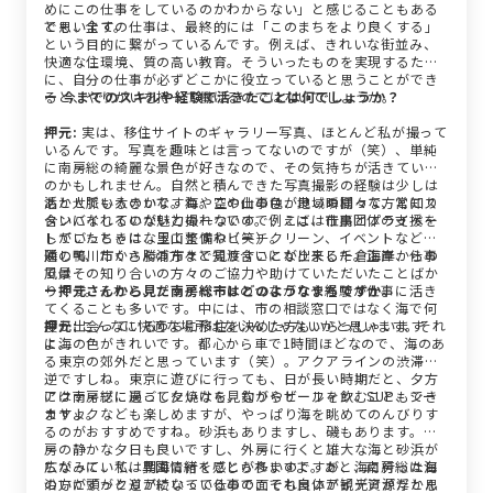
めにこの仕事をしているのかわからない」と感じることもある
と思います。
でも、全ての仕事は、最終的には「このまちをより良くする」
という目的に繋がっているんです。例えば、きれいな街並み、
快適な住環境、質の高い教育。そういったものを実現するため
に、自分の仕事が必ずどこかに役立っていると思うことができ
ると、やりがいを持って働けるのではないでしょうか。
ー 今までのスキルや経験で活きたことは何でしょうか？
押元:
実は、移住サイトのギャラリー写真、ほとんど私が撮って
いるんです。写真を趣味とは言ってないのですが（笑）、単純
に南房総の綺麗な景色が好きなので、その気持ちが活きている
のかもしれません。自然と積んできた写真撮影の経験は少しは
活かせているのかな。海や空や山の色が良い瞬間って、常にス
あと人脈も大きいですね。この仕事は、地域の様々な方と知り
タンバイしていないと撮れないので、ここは仕事とプライベー
合いになれるのが魅力の一つです。例えば、市民団体の支援を
トがごっちゃになってますね（笑）。
していたときは、里山整備やビーチクリーン、イベントなどを
通して、たくさんの方々と知り合いになりました。正直、仕事
隣の鴨川市から勝浦市まで見渡すことが出来る千倉海岸からの
ではその知り合いの方々のご協力や助けていただいたことばか
風景
りです。それと、プライベートのつながりや経験が仕事に活き
ー押元さんから見た南房総市はどのようなまちですか。
てくることも多いです。中には、市の相談窓口ではなく海で何
度か出会っているうちに移住を決めた方もいらっしゃいます
押元:
こんなに快適な場所はないんじゃないかと思います。それ
よ。
に海の色がきれいです。都心から車で1時間ほどなので、海のあ
る東京の郊外だと思っています（笑）。アクアラインの渋滞も
逆ですしね。東京に遊びに行っても、日が長い時期だと、夕方
には南房総に戻って夕焼けを見ながらビールを飲むこともでき
アクティブに過ごしたいなら、釣りやサーフィン、SUP、シー
ますよ。
カヤックなども楽しめますが、やっぱり海を眺めてのんびりす
るのがおすすめですね。砂浜もありますし、磯もあります。内
房の静かな夕日も良いですし、外房に行くと雄大な海と砂浜が
広がっていて、異国情緒を感じられますよ。あと、南房総は海
ちなみに、私は朝海に行くことが多いのですが、海に行った日
沿いにずっと道が続いているので、それ自体が観光資源だと思
の方が頭がクリアになって仕事の面でも良いアイデアが浮かん