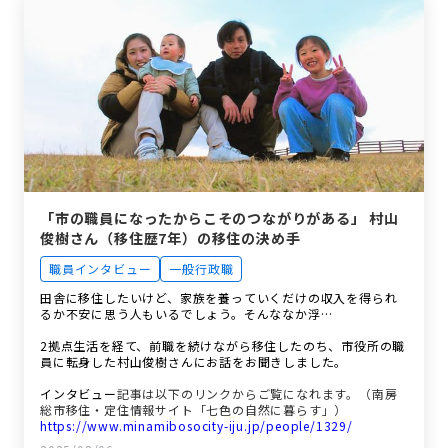
「市の職員になったからこそのつながりがある」 村山
俊樹さん（移住歴7年）の移住の決め手
職員インタビュー
一般行政職
田舎に移住したいけど、家族を養っていくだけの収入を得られ
るか不安に思う人もいるでしょう。そんななか浮…
2拠点生活を経て、前職を続けながら移住したのち、市役所の職
員に転身した村山俊樹さんにお話をお聞きしました。
インタビュー
記事は以下のリンクからご覧になれます。（南房
総市移住・定住情報サイト「七色の自然に暮らす」）
https://www.minamibosocity-iju.jp/people/1329/