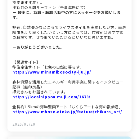
っています。
できます（笑）。
出勤前の早朝サーフィン（千倉海岸にて）
ー 最後に、就職・転職活動中の方にメッセージをお願いしま
す。
押元:
自然豊かなところでライフスタイルを実現したい方、南房
総市をより良くしたいという方にとっては、市役所はおすすめ
の職場です。ぜひ来ていただけるといいなと思いますね。
ーありがとうございました。
【関連サイト】
移住定住サイト「七色の自然に暮らす」
https://www.minamibosocity-iju.jp/
森林資源を活用したエネルギー利用事業に関するインタビュー
記事（無印良品）
押元さんもお話されています。
https://localnippon.muji.com/1673/
全長約1.5kmの海岸壁画アート「ちくらアートな海の散歩道」
https://www.mboso-etoko.jp/feature/chikura_art/
2026/05/20