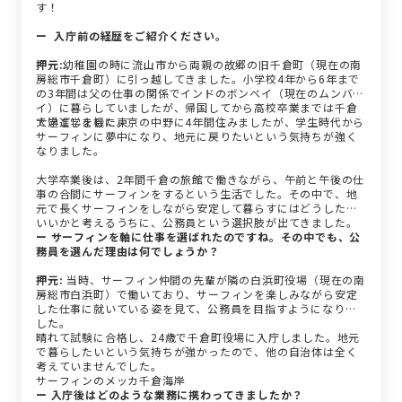
す！
ー 入庁前の経歴をご紹介ください。
押元:
幼稚園の時に流山市から両親の故郷の旧千倉町（現在の南
房総市千倉町）に引っ越してきました。小学校4年から6年まで
の3年間は父の仕事の関係でインドのボンベイ（現在のムンバ
イ）に暮らしていましたが、帰国してから高校卒業までは千倉
で過ごしました。
大学進学を機に東京の中野に4年間住みましたが、学生時代から
サーフィンに夢中になり、地元に戻りたいという気持ちが強く
なりました。
大学卒業後は、2年間千倉の旅館で働きながら、午前と午後の仕
事の合間にサーフィンをするという生活でした。その中で、地
元で長くサーフィンをしながら安定して暮らすにはどうしたら
いいかと考えるうちに、公務員という選択肢が出てきました。
ー サーフィンを軸に仕事を選ばれたのですね。その中でも、公
務員を選んだ理由は何でしょうか？
押元:
当時、サーフィン仲間の先輩が隣の白浜町役場（現在の南
房総市白浜町）で働いており、サーフィンを楽しみながら安定
した仕事に就いている姿を見て、公務員を目指すようになりま
した。
晴れて試験に合格し、24歳で千倉町役場に入庁しました。地元
で暮らしたいという気持ちが強かったので、他の自治体は全く
考えていませんでした。
サーフィンのメッカ千倉海岸
ー 入庁後はどのような業務に携わってきましたか？