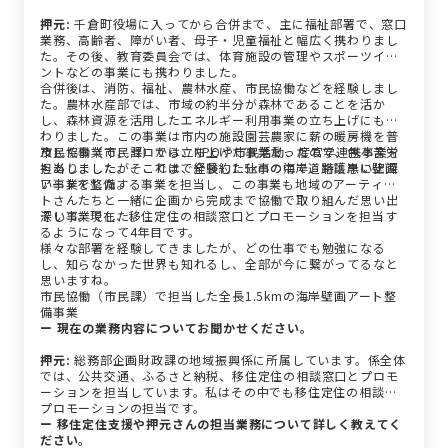
押元:
千倉町役場に入ってから合併まで、主に福祉部署で、窓口
業務、高齢者、障がい者、母子・児童福祉と幅広く携わりまし
た。その後、教育委員会では、体育施設の管理やスポーツイベ
ントなどの事業にも携わりました。
合併後は、消防、福祉、農林水産、市民協働などを経験しまし
た。農林水産部では、市域の約半分が森林であることを活か
し、森林資源を活用したエネルギー利用事業の立ち上げにも携
わりました。この事業は市内の施設園芸農家に薪の暖房機を普
及した事業で、ゼロから立ち上げた事業だったので、色々苦労
市民協働（市民課）では、NPOや市民活動、産官学連携事業を
もありましたが、これまで経験した仕事の中で、特に思い出深
担当しました。そこでは、全長約1.5kmの海岸道路護岸に壁画
い事業でした。
アートを整備する事業を担当し、この事業も地域のアーティス
トさんたちと一緒に企画から完成まで協働で取り組んだ思い出
深い事業でした。
そして、現在、移住定住の相談窓口とプロモーションを担当す
るようになって4年目です。
様々な部署を経験してきましたが、どの仕事でも勉強になる
し、知らなかった世界も知れるし、全部が今に繋がってるなと
思いますね。
市民協働（市民課）で担当した全長1.5kmの海岸壁画アート整
備事業
ー 現在の業務内容についてお聞かせください。
押元:
総務部企画財政課の地域振興係に所属しています。係全体
では、公共交通、ふるさと納税、移住定住の相談窓口とプロモ
ーションを担当しています。私はその中でも移住定住の相談と
プロモーションの担当です。
ー 移住定住支援や押元さんの担当業務について詳しく教えてく
ださい。