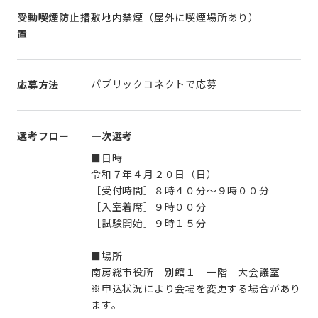
受動喫煙防止措
敷地内禁煙（屋外に喫煙場所あり）
置
パブリックコネクトで応募
応募方法
選考フロー
一次選考
■日時
令和７年４月２０日（日）
［受付時間］８時４０分～９時００分
［入室着席］９時００分
［試験開始］９時１５分
■場所
南房総市役所 別館１ 一階 大会議室
※申込状況により会場を変更する場合があり
ます。