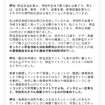
押元:
移住定住支援は、市役所全体で取り組む仕事です。例え
ば、住宅支援、教育、子育て、起業支援、新規就農支援など、
それぞれの専門的な部分は各セクションが担当しています。
私は移住相談の総合窓口を担当しているため、市役所の支援や
手続きを幅広く知っている必要があります。私ともう1人、移住
コーディネーターが相談窓口の担当をしており、昨年は年間
180件ほどの相談を受けました。
移住定住支援を始めた背景には、地方の人口減少、少子・高齢
化問題はもちろんですが、昨今の機運として、地方移住がメデ
ィアで取り上げられるようになり、コロナ禍でさらに注目が集
まったことがあります。南房総市は令和元年度から力を入れ始
オンライン移住相談に備える押元さん
め、私が担当になったのは令和3年度からでした。
ー着任後はどのように進めてきたのですか？
押元：
着任初年度は、移住定住サイト「七色の自然に暮らす」
の立ち上げやロゴマーク、移住ガイドブック、ポスターの制作
などを行いました。
事業を展開していく中で意識していることは、闇雲に情報発信
したり移住イベントをするのではなく、移住定住サイトに情報
を集約し、他所に無い南房総市の強みや相談者のニーズに合わ
せた情報発信を心がけています。
ーコンテンツが充実したサイトですよね。インタビュー記事な
ど、市役所の方々も掲載されているのが印象的でした。
押元：
南房総の自然の美しさを伝えたいという思いがあるの
で、サイトを開いたときに映像で魅せたり、写真にもこだわっ