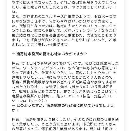
やすく伝えられなかったり、それが原因で誤解を与えてしまっ
たり、逆に叱られたりしたときは、やはり気にしていまいます
ね。
また、森林資源のエネルギー活用事業のように、ゼロベースで
何かを始める仕事は、何からやればいいか分からず大変でし
た。突破口となったのは、地域の人たちとのコミュニケーショ
ンでしたね。直接話を聞いて、お互いウィンウィンになること
を一緒に考えることから進めていきました。
最近はゼロベースからの企画の仕事が多く、大変なこともあり
ます。でも「自分が良いと思ったことをやればいいんだ」と考
えれば、すごく楽しい仕事ですね。
ー 南房総市役所の働き心地はいかがですか？
押元:
ほぼ自分の希望通りに働けています。私はほぼ残業もしま
せん。ワークライフバランスは、もう何十年も前から意識して
やってきました。仕事もやりたいし、家のこともやりたいし、
趣味もやりたいし、他にもやりたいことがたくさんあるので。
単純に、私が欲張りなんだと思います（笑）。
子育て世代であれば、今はパパが子どもの送迎や家事をするの
も当たり前ですし、夫婦で共働きも当たり前という雰囲気で
す。職場も理解がありますし、働きにくさを感じることは全く
ありませんね。
南房総市役所本庁別館１一階フロアにて（移住・定住プロモー
ションロゴマークと）
ー どのような方が、南房総市の行政職に向いているでしょう
か？
押元:
「南房総市をより良くしたい、そのために行政の仕事を通
して貢献したい」と思う方だと思います。市役所にはたくさん
の部署があって、何千何万と業務があります。時には「何のた