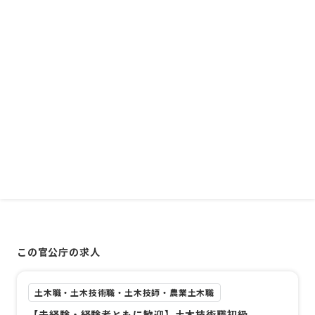
この官公庁の求人
土木職・土木技術職・土木技師・農業土木職
【未経験・経験者ともに歓迎】土木技術職初級