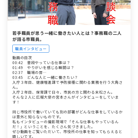
若手職員が思う一緒に働きたい人とは？事務職の二人
が語る市職員。
職員インタビュー
動画の目次
00:42 普段やっている仕事は？
01:49 やりがいを感じる瞬間は？
02:37 職場の雰…
03:45 どんな人と一緒に働きたい？
入庁３年目、健康増進課で予防接種に関わる業務を行う大角さ
ん。
入庁２年目、保育課で日々、市民の方と関わる末松さん。
そんな２人に広報大使の宮本さんがインタビューをしていま
す！
同じ市役所で働いていても別の部署がどんな仕事をしているか
は意外と知らないものです。
私もインタビューの撮影現場で「そんな仕事もやっているん
だ！」ということを、たくさん気づきました。
ぜひ動画をご覧いただいて、市役所の仕事を知ってもらえると
嬉しいです。