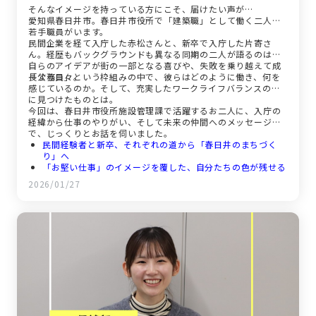
そんなイメージを持っている方にこそ、届けたい声が…
愛知県春日井市。春日井市役所で「建築職」として働く二人の
若手職員がいます。
民間企業を経て入庁した赤松さんと、新卒で入庁した片寄さ
ん。経歴もバックグラウンドも異なる同期の二人が語るのは、
自らのアイデアが街の一部となる喜びや、失敗を乗り越えて成
長する日々。
「公務員」という枠組みの中で、彼らはどのように働き、何を
感じているのか。そして、充実したワークライフバランスの先
に見つけたものとは。
今回は、春日井市役所施設管理課で活躍するお二人に、入庁の
経緯から仕事のやりがい、そして未来の仲間へのメッセージま
で、じっくりとお話を伺いました。
民間経験者と新卒、それぞれの道から「春日井のまちづく
り」へ
「お堅い仕事」のイメージを覆した、自分たちの色が残せる
現場
2026/01/27
公共施設を守り、つくる責任。失敗を糧に成長する日々
年齢も経歴も超えて支え合う、「同期」という特別な存在
「休みを取りなさい」と言われる環境。仕事と私生活の心地
よい調和
迷っているあなたへ。街に残る仕事ができる場所