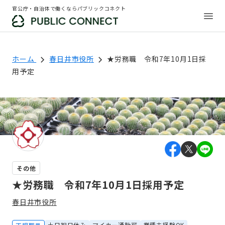
官公庁・自治体で働くならパブリックコネクト
ホーム
春日井市役所
★労務職 令和7年10月1日採
用予定
その他
★労務職 令和7年10月1日採用予定
春日井市役所
土日祝日休み
マイカー通勤可
業種未経験OK