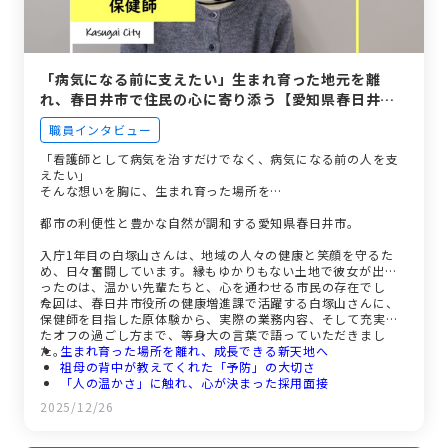
「病気になる前に支えたい」生まれ育った地元を離
れ、春日井市で住民の心に寄り添う【愛知県春日井
市】
職員インタビュー
「看護師として病気を治すだけでなく、病気になる前の人を支
えたい」
そんな想いを胸に、生まれ育った場所を…
都市の利便性と豊かな自然が調和する愛知県春日井市。
入庁1年目の白塚山さんは、地域の人々の健康と笑顔を守るた
め、日々奮闘しています。縁もゆかりもない土地で彼女が出会
ったのは、温かい先輩たちと、心を通わせる市民の存在でし
た。
今回は、春日井市役所の健康増進課で活躍する白塚山さんに、
保健師を目指した原体験から、実際の業務内容、そして充実し
たオフの過ごし方まで、等身大の言葉で語っていただきまし
た。
生まれ育った場所を離れ、成長できる新天地へ
祖母の背中が教えてくれた「予防」の大切さ
「人の温かさ」に触れ、心が決まった採用面接
新人保健師の奮闘。地域に飛び込み、感謝される喜び
2025/12/26
50人の先輩と6人の同期。温かい人間関係が支え
「しっかり休む」も仕事のうち。充実のワークライフバラン
ス