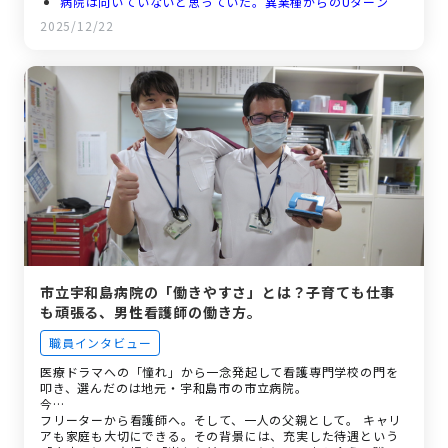
病院は向いていないと思っていた。異業種からのUターン
と、志望理由
2025/12/22
患者さんの「本音」を受け止める。葛藤の先にある「ありが
とう」
福祉職は「優しい人」が多い？ 支え合う温かい職場環境
飛び込むなら「今」がチャンス。これからのキャリアと未来
の仲間へ
市立宇和島病院の「働きやすさ」とは？子育ても仕事
も頑張る、男性看護師の働き方。
職員インタビュー
医療ドラマへの「憧れ」から一念発起して看護専門学校の門を
叩き、選んだのは地元・宇和島市の市立病院。
今…
フリーターから看護師へ。そして、一人の父親として。 キャリ
アも家庭も大切にできる。その背景には、充実した待遇という