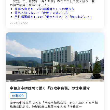
「安定」と、育児を「当たり前」のこととして支え合う、職場
の温かな風土がありました。
仕事も育児も！パパ看護師としての働き方
意外と知らない？「夜勤」の過ごし方
男性看護師としての「働きやすさ」と「頼られどころ」
医療ドラマに憧れて。看護師となって感じた「やりがい」と
2025/12/22
「ギャップ」
充実の待遇とここで働く魅力
宇和島市病院局で働く「行政事務職」の仕事紹介
仕事紹介
南予の中核病院である「市立宇和島病院」をはじめとする宇和
島市病院局で、地域医療の基盤を支える「行政事…