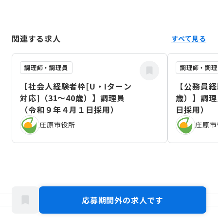
関連する求人
すべて見る
調理師・調理員
調理師・調理
【社会人経験者枠[U・Iターン
【公務員経
対応]（31～40歳）】調理員
歳）】調理
（令和９年４月１日採用）
日採用）
庄原市役所
庄原市
応募期間外の求人です