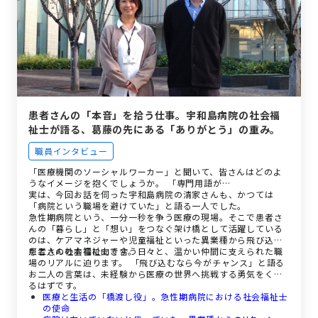
患者さんの「本音」を拾う仕事。宇和島病院の社会福
祉士が語る、葛藤の先にある「ありがとう」の重み。
職員インタビュー
「医療機関のソーシャルワーカー」と聞いて、皆さんはどのよ
うなイメージを抱くでしょうか。 「専門用語が…
実は、今回お話を伺った宇和島病院の清家さんも、かつては
「病院という職場を避けていた」と語る一人でした。
急性期病院という、一分一秒を争う医療の現場。そこで患者さ
んの「暮らし」と「想い」をつなぐ架け橋として活躍している
のは、ケアマネジャーや児童福祉といった異業種から飛び込ん
だ二人の社会福祉士です。
患者さんの本音に向き合う日々と、温かい仲間に支えられた職
場のリアルに迫ります。 「飛び込むなら今がチャンス」と語る
お二人の言葉は、未経験から医療の世界へ挑戦する勇気をくれ
るはずです。
医療と生活の「橋渡し役」。急性期病院における社会福祉士
の使命