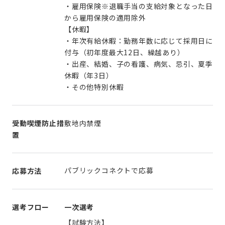
・雇用保険※退職手当の支給対象となった日
から雇用保険の適用除外
【休暇】
・年次有給休暇：勤務年数に応じて採用日に
付与（初年度最大12日、繰越あり）
・出産、結婚、子の看護、病気、忌引、夏季
休暇（年3日）
・その他特別休暇
受動喫煙防止措
敷地内禁煙
置
パブリックコネクトで応募
応募方法
選考フロー
一次選考
【試験方法】