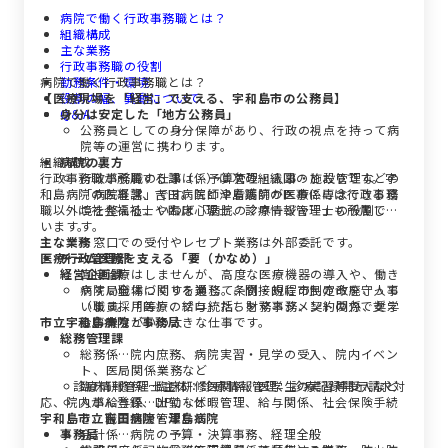
病院で働く行政事務職とは？
組織構成
主な業務
行政事務職の役割
病院で働く行政事務職とは？
勤務条件・環境
【医療現場を「経営」で支える、宇和島市の公務員】
役割の幅、異動について
Q＆A
身分は安定した「地方公務員」
公務員としての身分保障があり、行政の視点を持って病
院等の運営に携わります。
組織構成
病院の裏方
行政事務職が所属する課（係）は次の組織図のとおりです。宇
行政事務職の仕事は、予算管理・人事・施設管理などの
和島病院の医事課、吉田病院と津島病院の医事係には行政事務
「病院経営」です。医師や看護師が医療に専念できる環
職以外に社会福祉士や臨床心理士、診療情報管理士も所属して
境を整える、いわば「病院のマネージャー」の役割で
います。
す。
主な業務
※窓口での受付やレセプト業務は外部委託です。
医療行政管理部
チーム医療を支える「要（かなめ）」
経営企画課
直接治療はしませんが、高度な医療機器の導入や、働き
やすい職場づくりを通じて、間接的に市民の命を守って
病院局全体に関する業務。条例・規程の制定改廃、人事
います。「医療のプロ」たちをマネジメントの力で支え
（職員採用等）、給与統括、財務事務、契約関係、奨学
市立宇和島病院 事務局
る、やりがいの大きな仕事です。
金事業など
総務管理課
総務係…院内庶務、病院実習・見学の受入、院内イベン
ト、医局関係業務など
診療情報管理士主体：診療情報管理、診療記録開示請求対
臨床研修係…臨床研修医関係、医学生の実習等受入など
応、院内がん登録、DPCなど
人事給与係…出勤・休暇管理、給与関係、社会保険手続
宇和島市立吉田病院・津島病院
き、職員健康管理など
事務局
会計係…病院の予算・決算事務、経理全般