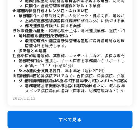
施設用度係…物品（医療機器・薬品等）の購入、防火防
総務係…上記、総務管理課各係に類似する業務
災関係、施設管理・修繕など
医事係…上記、医事課各係に類似する業務
介護老人保健施設オレンジ荘・ふれあい荘
医事課
業務部
医事係…診療報酬関係、人間ドック・健診関係、地域が
ん診療連携拠点病院関係など
上記、総務管理課各係（臨床研修係以外）に類似する業
地域連携係
務及び介護保険法に関する業務
行政事務職の役割
社会福祉士・臨床心理士主体：地域連携業務、退院・相
地域医療の継続性を守る
談支援、患者紹介業務など
情報管理係…病院情報システム管理、院内ネットワーク
収益の確保や適正な予算管理を通じて、持続可能な地域
管理
医療体制を維持します。
多職種との連携
勤務条件・環境
医師、看護師、薬剤師、コメディカルなど、多様な専門
勤務時間
職と円滑に連携し、チーム医療を事務面からサポートし
ます。
8:30 ～ 17:15（休憩60分）
5つの施設を支える
休日…土・日・祝日、年末年始（週休2日制）
役割の幅、異動について
勤務場所
市立宇和島病院だけでなく、吉田病院、津島病院、介護
ジョブローテーション
老人保健施設（オレンジ荘、ふれあい荘）といった病院
宇和島市病院局の5施設（宇和島市内）のいずれかに配属
局が管轄する5施設の運営に関わります。
されます。※異動あり
事務職としてのゼネラリストを育成するため、概ね数年
スパンで病院局内の各課（医事課、総務管理課など）や
各施設間での異動があります。
2025/12/12
キャリアアップ
経験を積み、係長、課長補佐、課長へと昇任し、病院経
営の中枢を担う役割へとステップアップしていきます。
すべて見る