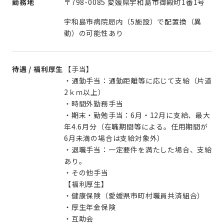
勤務地
〒798-0085 愛媛県宇和島市御殿町1番1号
宇和島市病院局内（5施設）で配置換（異
動）の可能性あり
待遇 / 福利厚生
【手当】
・通勤手当：通勤距離等に応じて支給（片道
2ｋｍ以上）
・時間外勤務手当
・期末・勤勉手当：6月・12月に支給、最大
年4.6月分（在職期間等による。任用期間が
6月未満の場合は支給対象外）
・退職手当：一定要件を満たした場合、支給
あり。
・その他手当
【福利厚生】
・健康保険（愛媛県市町村職員共済組合）
・厚生年金保険
・互助会