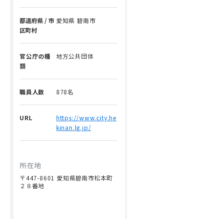
都道府県 / 市
愛知県 碧南市
区町村
官公庁の種
地方公共団体
類
職員人数
878名
URL
https://www.city.he
kinan.lg.jp/
所在地
〒447-8601 愛知県碧南市松本町
２８番地