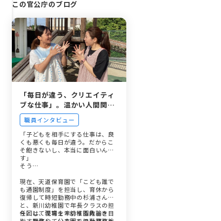
この官公庁のブログ
「毎日が違う、クリエイティ
ブな仕事」。温かい人間関係
と圧倒的な働きやすさが魅力
職員インタビュー
の碧南市で、自分らしく輝く
保育士・幼稚園教諭
「子どもを相手にする仕事は、良
くも悪くも毎日が違う。だからこ
そ飽きないし、本当に面白いんで
す」
そう…
現在、天道保育園で「こども誰で
も通園制度」を担当し、育休から
復帰して時短勤務中の杉浦さん
と、新川幼稚園で年長クラスの担
任として現場を牽引する角谷さ
今回は、保育士・幼稚園教諭を目
ん。勤務している園も担当業務も
指す学生や、公立園での勤務を検