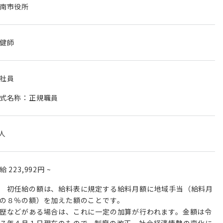
南市役所
健師
社員
式名称：正規職員
 人
月給
223,992円
~
 初任給の額は、給料表に規定する給料月額に地域手当（給料月
の８％の額）を加えた額のことです。
歴などがある場合は、これに一定の加算が行われます。金額は令
７年４月１日現在のもので、制度の改正、社会経済情勢の変化に