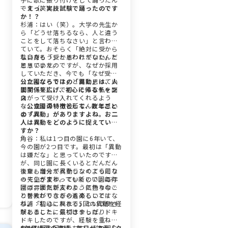
です（笑）。
―えっ、実技試験で踊ったのです
か！？
杉浦：はい（笑）。大学の先生か
ら「どうせ落ちるなら、人と違う
ことをして落ちなさい」と言われ
ていて。おそらく「絶対に受から
ないだろう」と思われていたんだ
私自身も「受かるわけがない」と
と思います。
思っていたのですが、なぜか採用
していただき、今でも「なぜ受か
ったんだろう？」と謎に思ってい
公立園ならではの「異動」は、人
ます（笑）。でも、そんな私を面
間関係を広げ、初心に帰るチャン
白がって受け入れてくれるよう
ス
な、懐の深い市役所なんだと思い
―公立園の特徴として、数年ごと
ます。
の「異動」がありますよね。お二
人は異動をどのように捉えていま
すか？
角谷：私は1つ目の園に6年いて、
今の園が2つ目です。最初は「異動
は嫌だな」と思っていたのです
が、同じ園に長くいるとだんだん
後輩も増えてベテランのようにな
また、自分が異動しなくても周り
っていきます。でも新しい園に行
の先生が変わっていくので、毎年
けば、また新人のように色々なこ
園の雰囲気が変わり、気持ちの切
とを教わりながら進めることにな
り替えができるのも楽しいです
り、「初心に戻れる」という良さ
ね。
杉浦：私はこれまで5回の異動を経
があることに気づきました。
験しました。最初はやっぱりドキ
ドキしたのですが、経験を重ねて
色々な園を回るうちに、どの園に
1年目は涙の連続。毎日が違う「ク