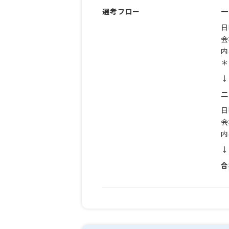
選考フロー
一
日
会
内
＊
↓
二
日
会
内
↓
合