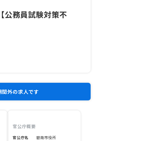
）【公務員試験対策不
期間外の求人です
官公庁概要
官公庁名
碧南市役所