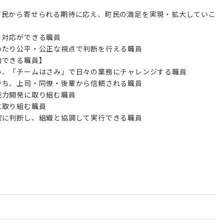
町民から寄せられる期待に応え、町民の満足を実現・拡大していこ
う対応ができる職員
わたり公平・公正な視点で判断を行える職員
動できる職員】
み、「チームはさみ」で日々の業務にチャレンジする職員
持ち、上司・同僚・後輩から信頼される職員
能力開発に取り組む職員
に取り組む職員
確に判断し、組織と協調して実行できる職員