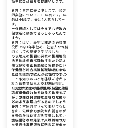
簡単に自己紹介をお願いします。
青井：
青井仁美と申します。保健
師業務について、18年目です。年
齢は44歳で、夫と2人暮らしで
す。
ー保健師としては今までも行政の
保健所に勤めてらっしゃったんで
すか。
青井：
はい。最初は離島の壱岐市
役所で約3年半勤め、社会人や保健
師としての基礎を学びました。そ
の後地元の福岡に戻り、福岡市役
そこで夫と出会い、彼の出身地で
所で嘱託として勤めていたのです
ある佐世保市へ移動することに。
が、やはり正職員として働きたい
佐世保でも総合病院に保健師とし
と考え、総合病院へ転職をしまし
て勤務し、トータル13年働いたと
保健師だと、一旦就職したらそん
た。
ころで、35歳のときに医学以外の
なに転職をする人も少ないので、
ことも知りたいと思い、ご縁があ
ここまでいろいろと経験する人は
った古家具屋さんで3年働きまし
珍しいのではないかと思います。
た。それから波佐見町へ移住し、
自分が常にアンテナを張って、面
ー1度は医療の道を離れ、古家具屋
再び保健師として働いています。
白そうだな、ワクワクするなって
さんで働かれたということです
いう方向に引き寄せられる習性が
が、やはり保健師に戻られたのは
あって（笑）。
どのような理由があるのでしょう
か。
青井：
古家具屋さんで働いてると
ただ、では今もどこかに行きたが
きに、佐世保の病院で人間ドック
ってるかというとそうでもなく、
を受けられた方がお客様として遊
波佐見町での仕事はストレスフリ
びに来られたんです。以前その方
医学ではない方法で人々が幸せに
ーでおもしろいなと感じていま
に保健指導を担当したことがあっ
なる方法を模索していると言った