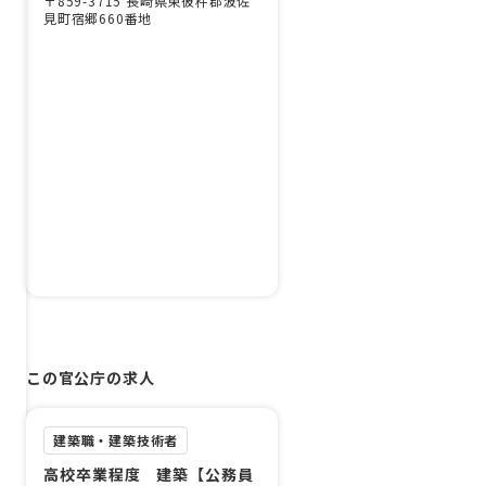
〒859-3715 長崎県東彼杵郡波佐
見町宿郷660番地
この官公庁の求人
建築職・建築技術者
高校卒業程度 建築【公務員