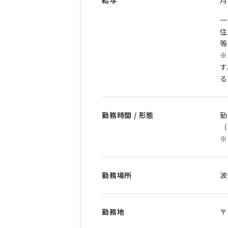
一
住
等
※
す
る
勤務時間 / 形態
勤
（
※
勤務場所
波
勤務地
〒