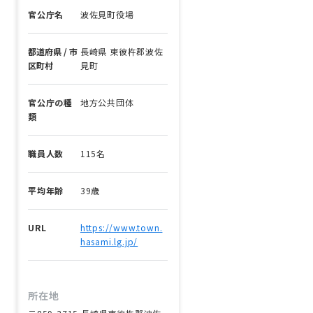
官公庁名
波佐見町役場
都道府県 / 市
長崎県 東彼杵郡波佐
区町村
見町
官公庁の種
地方公共団体
類
職員人数
115名
平均年齢
39歳
URL
https://www.town.
hasami.lg.jp/
所在地