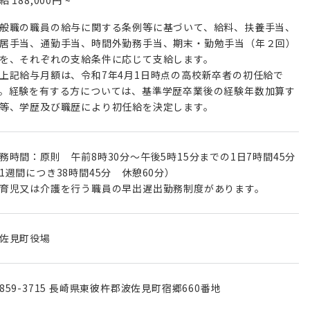
般職の職員の給与に関する条例等に基づいて、給料、扶養手当、
居手当、通勤手当、時間外勤務手当、期末・勤勉手当（年２回）
を、それぞれの支給条件に応じて支給します。
上記給与月額は、令和7年4月1日時点の高校新卒者の初任給で
。経験を有する方については、基準学歴卒業後の経験年数加算す
等、学歴及び職歴により初任給を決定します。
務時間：原則 午前8時30分～午後5時15分までの1日7時間45分
1週間につき38時間45分 休憩60分）
育児又は介護を行う職員の早出遅出勤務制度があります。
佐見町役場
859-3715 長崎県東彼杵郡波佐見町宿郷660番地