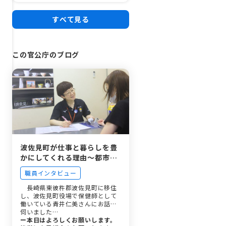
すべて見る
この官公庁のブログ
波佐見町が仕事と暮らしを豊
かにしてくれる理由〜都市部
から波佐見町への移住、保健
職員インタビュー
師としての再挑戦〜
長崎県東彼杵郡波佐見町に移住
し、波佐見町役場で保健師として
働いている青井仁美さんにお話を
伺いました…
ー本日はよろしくお願いします。