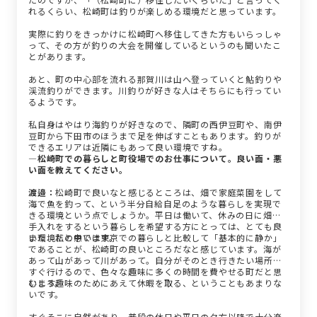
れるくらい、松崎町は釣りが楽しめる環境だと思っています。
実際に釣りをきっかけに松崎町へ移住してきた方もいらっしゃ
って、その方が釣りの大会を開催しているというのも聞いたこ
とがあります。
あと、町の中心部を流れる那賀川は山へ登っていくと鮎釣りや
渓流釣りができます。川釣りが好きな人はそちらにも行ってい
るようです。
私自身はやはり海釣りが好きなので、隣町の西伊豆町や、南伊
豆町から下田市のほうまで足を伸ばすこともあります。釣りが
できるエリアは近隣にもあって良い環境ですね。
―松崎町での暮らしと町役場でのお仕事について。良い面・悪
い面を教えてください。
渡邉：
松崎町で良いなと感じるところは、畑で家庭菜園をして
海で魚を釣って、という半分自給自足のような暮らしを実現で
きる環境という点でしょうか。平日は働いて、休みの日に畑の
手入れをするという暮らしを希望する方にとっては、とても良
い環境だと思います。
また、私の中では東京での暮らしと比較して「基本的に静か」
であることが、松崎町の良いところだなと感じています。海が
あって山があって川があって。自分がそのとき行きたい場所に
すぐ行けるので、色々な趣味に多くの時間を費やせる町だと思
います。
むしろ趣味のためにあえて休暇を取る、ということもあまりな
いです。
すぐそこに自然があり、普段の休日や平日の夕方以降で十分楽