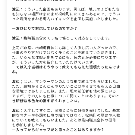
渡辺：
そういった企画もあります。例えば、地元の子どもたち
も知らない場所はまだまだ松崎町にたくさんあるので、そうい
った場所をまわる町内ハイキングを企画し実施いたしました。
―おひとりで対応しているのですか？
渡辺：
臨時職員含めて３名で係として対応をしています。
上司が非常に松崎町自体にも詳しく人脈も広い人だったので、
仕事のやり方だけではなく多くのことを教えていただきまし
た。いろんな体験活動をするにも、協力者が必要になります
が、そういった方を紹介していただけています。
―では入庁当初はそうやって教えてもらえた環境だったんです
ね。
渡辺；
はい、マンツーマンのような形で教えてもらいました。
ただ、最初からどんどんやりたいことはやらせてもらえる自由
な環境ではありましたね。また、私の前任者も他の課にいるの
ですが、その方にも仕事について聞くことはあります。そのと
きにも快く色々と教えてくれましたね。
―研修もあったのですか？
渡辺：
入庁してすぐに、同期とともに研修を受けました。基本
的なマナーや各課の仕事の紹介ではなく、松崎町の歴史や人物
についても教えてもらいました。あとは県内職員全体の研修に
も参加しましたね。
―入ってからギャップだと思ったことはありますか？