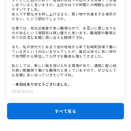
しめていると言いますか。土日のほうが仲間との時間も合わせ
やすいですしね。
あえて不便な点を申し上げるなら、買い物や外食をする場所が
少ない、という部分でしょうか。
仕事では、地元出身者が多い職場なので、お互いに通じ合うも
のがあるという雰囲気は良い面だと思います。職員間の職場以
外での交流も気軽に誘い合える間柄ですね。
また、私の世代だとあまり他の地域から来て松崎町役場で働い
ている方というのはいませんでしたが、最近は徐々に若い世代
で他市町から移住して入庁する職員も増えてきました。
私としては、新しい風を受け入れる環境があり、適度に居心地
の良い距離感で働ける職場だと思っていますので、ぜひなんで
も気軽に言い合っていきたいですね。
―本日はありがとうございました。
2024/02/16
すべて見る