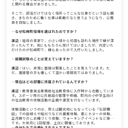
と関わる機会がありました。
そこで、部活だけではなく役所ってこんな仕事だという話も聞
き、まちのために働く仕事は素敵だなと思うようになり、公務
員を目指しました。
―なぜ松崎町役場を選ばれたのですか？
渡辺：
祖母の実家で、小さい頃から何度も訪れた場所で縁が深
かったんです。他にももちろん受けてはいましたが、内定いた
だけたのが松崎町で、縁もあったので入庁いたしました。
―就職試験のことは覚えていますか？
渡辺：
はい、非常に面接は緊張したことを覚えています。た
だ、面接管の方も優しくて温かい雰囲気ではありました。
―現在はどの部署に所属されているんですか？
渡辺：
教育委員会事務局社会教育係に入庁時から在籍していま
す。スポーツ用の公共施設の管理や修繕、町内の小中学生向け
の社会教育の体験活動の企画や運営を行なっています。
体験活動というのは、例えば観光地にもなっている「石部棚
田」での田植えや稲刈りなどの農業体験、夏にカヌーの体験、
正月飾りのしめ縄づくり体験、ウォーキングイベントなど様々
です。大体月に1回程度、土日に開催しております。
―自分たちで企画もされるんですか？