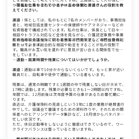
つ仕事をしたいなという思いは昔から変わりません。
―現在お仕事をされているチームの体制と渡邉さんの役割を教
えてください。
渡邉：
係としては、私のもとに7名のメンバーがおり、事務担当
者と、地域包括支援センターの保健師やケアマネジャーなどの
有資格者で構成されています。私の仕事は、係長として日々の
相談やトラブル対応など全体を見ながら、介護認定事務や事業
所の指導、介護保険に関わる予算、計画策定などの担当業務に
有資格の職員は担っている業務も専門的ですし、専門分野の判
あたっています。
断というよりは総合的な相談や助言をすることが私の役割で
す。職員がお互い気を遣わずに意見が言い合える関係性で仕事
をしています。
―通勤・就業時間や残業についてはいかがでしょうか。
渡邉：
通勤は車で10分かからないくらいです。もっと家が近い
職員だと、自転車や徒歩で通勤している者もいます。
残業は、通常の時期ですと1週間の中で残業しない日が大半で、
17時に退勤します。残業が必要なときも1～2時間以内ですね。
年間では、12月前後は次年度予算の仕事があるため繁忙期にな
ります。
直近は、介護保険料の見直しという3年に1度の業務が絶賛進行
中でして。協議会で審議するための資料作りや、そのための関
係者へのヒアリングやデータ集計など、10月頃からバタバタと
忙しい状況です。
ただ、休日出勤等をしないように徹底はできているので、ワー
クライフバランスは整っていると思いますね。
―繁忙期以外はやはり安定している環境なんですね！では、松