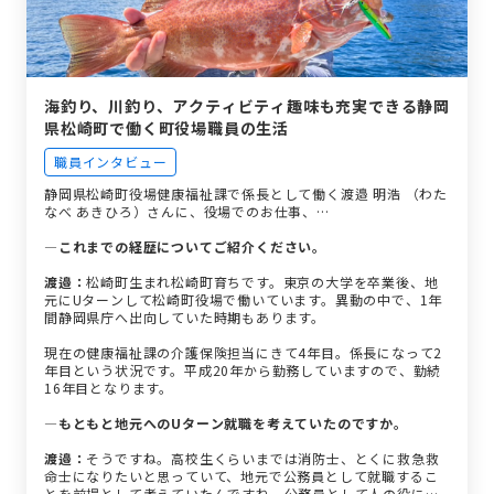
海釣り、川釣り、アクティビティ趣味も充実できる静岡
県松崎町で働く町役場職員の生活
職員インタビュー
静岡県松崎町役場健康福祉課で係長として働く渡邉 明浩 （わた
なべ あきひろ）さんに、役場でのお仕事、…
―これまでの経歴についてご紹介ください。
渡邉：
松崎町生まれ松崎町育ちです。東京の大学を卒業後、地
元にUターンして松崎町役場で働いています。異動の中で、1年
間静岡県庁へ出向していた時期もあります。
現在の健康福祉課の介護保険担当にきて4年目。係長になって2
年目という状況です。平成20年から勤務していますので、勤続
16年目となります。
―もともと地元へのUターン就職を考えていたのですか。
渡邉：
そうですね。高校生くらいまでは消防士、とくに救急救
命士になりたいと思っていて、地元で公務員として就職するこ
とを前提として考えていたんですね。公務員として人の役に立