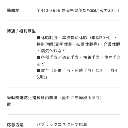
勤務地
〒410-3696 静岡県賀茂郡松崎町宮内301-1
待遇 / 福利厚生
■休暇制度／年次有給休暇（年間20日）・
特別休暇(夏季休暇・結婚休暇等)・介護休暇
・病気休暇など
■各種手当／通勤手当・扶養手当・住居手当
など
■賞与（期末手当・勤勉手当）年2回 計4.
6月分
受動喫煙防止措
敷地内禁煙（屋外に喫煙場所あり）
置
パブリックコネクトで応募
応募方法