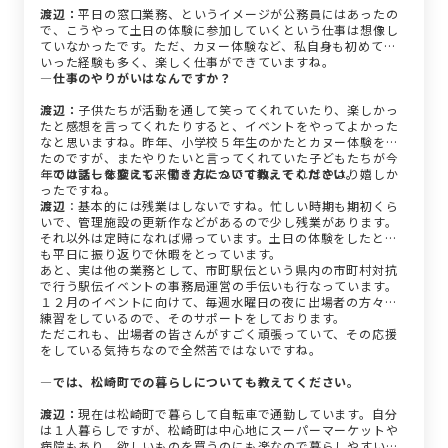
渡辺：
平日の窓口業務、というイメージが公務員にはあったの
で、こうやって土日の体験に参加していくという仕事は想像し
ていなかったです。ただ、カヌー体験など、私自身も初めてと
いった経験も多く、楽しく仕事ができていますね。
―仕事のやりがいはなんですか？
渡辺：
子供たちが活動を通して笑ってくれていたり、楽しかっ
たと感想を言ってくれたりすると、イベントをやってよかった
なと思いますね。昨年、小学校５年生のかたとカヌー体験をし
たのですが、またやりたいと言ってくれていた子どもたちが今
年のカヌー体験にも来てくれたんですね。それはやはり嬉しか
―では話しを変えて、働き方について教えてください。
ったですね。
渡辺
：基本的には残業はしないですね。忙しい時期も期初くら
いで、管理施設の更新作などがあるので少し残業があります。
それ以外は定時になれば帰っています。土日の体験をしたとき
も平日に振り返りで休暇をとっています。
あと、実は他の業務として、市町駅伝という県内の市町村対抗
で行う駅伝イベントの事務局運営の手伝いも行なっています。
１２月のイベントに向けて、毎週水曜日の夜に出場者の方々が
練習をしているので、そのサポートをしております。
ただこれも、出場者の皆さんがすごく頑張っていて、その応援
をしている気持ちなので全然苦ではないですね。
―では、松崎町での暮らしについても教えてください。
渡辺：
現在は松崎町で暮らして自転車で通勤しています。自分
は１人暮らしですが、松崎町は中心地にスーパーマーケットや
病院もあり、欲しいものを買うのにも楽なので暮らしやすいで