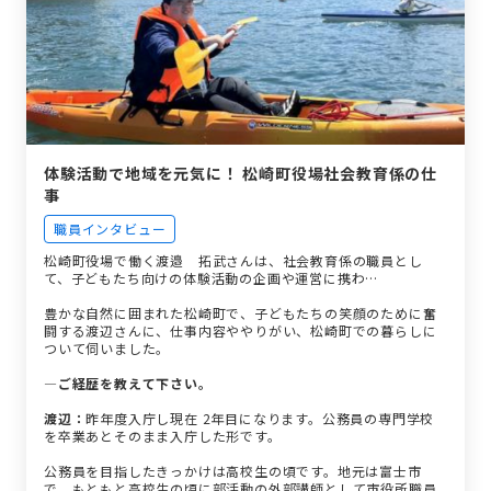
体験活動で地域を元気に！ 松崎町役場社会教育係の仕
事
職員インタビュー
松崎町役場で働く渡邉 拓武さんは、社会教育係の職員とし
て、子どもたち向けの体験活動の企画や運営に携わ…
豊かな自然に囲まれた松崎町で、子どもたちの笑顔のために奮
闘する渡辺さんに、仕事内容ややりがい、松崎町での暮らしに
ついて伺いました。
―ご経歴を教えて下さい。
渡辺：
昨年度入庁し現在 2年目になります。公務員の専門学校
を卒業あとそのまま入庁した形です。
公務員を目指したきっかけは高校生の頃です。地元は富士市
で、もともと高校生の頃に部活動の外部講師として市役所職員