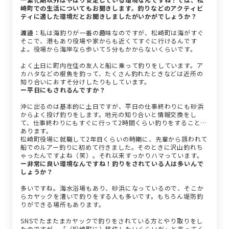
崎町での生活についてもお聞きします。釣りなどのアクティビ
ティに適した環境だとお聞きしましたがいかがでしょうか？
渡邉：
私は海釣りが一番の趣味なのですが、松崎町は海がすぐ
そこで、港もあり役場や家からも近くてすぐに行けるんです
よ。役場から海岸なら歩いて５分もかからないくらいです。
よく土日に町内在住の友人と船に乗って釣りをしています。ア
カハタなどの根魚を釣って、たくさん釣れたときなどは近所の
知り合いにおすそ分けしたりもしています。
ー平日にもされるんですか？
沖に出るのは基本的に土日ですが、平日の仕事終わりにも砂浜
からよく投げ釣りをします。地元の知り合いと情報交換をし
て、仕事終わりにもすぐに行って2時間くらい釣りをすることも
あります。
松崎町役場に就職して2年目くらいの時期に、先輩から誘われて
船でのルアー釣りに初めて行きました。そのときに沢山釣れち
ゃったんですよね（笑）。それ以来すっかりハマっています。
ー非常に良い環境なんですね！釣りをされている人は多いんで
しょうか？
多いですね。海水浴場もあり、砂浜になっているので、そこか
らカヤックを漕いで釣りをする人も多いです。もちろん堤防釣
りができる場所もあります。
SNSでたまたまカヤックで釣りをされている方とやり取りをし
たのですが、「（松崎町に）移住したいくらいだ」と言ってく