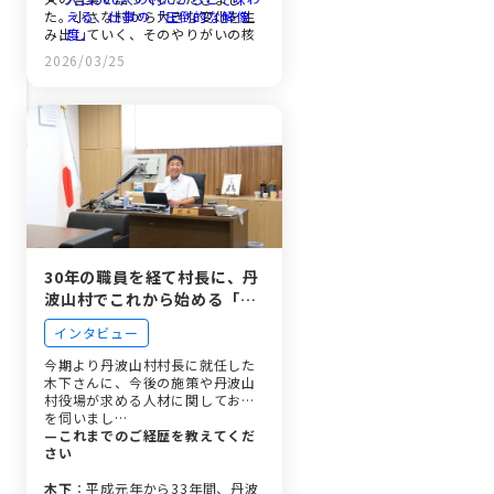
た。小さな村から大きな変化を生
える、仕事の「圧倒的な解像
み出していく、そのやりがいの核
度」
心に迫ります。
日本全国から仲間が集結。移住
2026/03/25
者が馴染みやすい「開かれた職
場」
フレックス制に村長との
1on1。小規模組織だからでき
る柔軟な働き方
試験は「人物重視」。オンライ
ン活用で全国どこからでも挑戦
可能に
丹波山村で「何を成したい
か」。あなたの言葉で語る志望
動機
30年の職員を経て村長に、丹
波山村でこれから始める「誰
1人取り残さない村づくり」
インタビュー
今期より丹波山村村長に就任した
木下さんに、今後の施策や丹波山
村役場が求める人材に関してお話
を伺いまし…
—これまでのご経歴を教えてくだ
さい
木下
：平成元年から33年間、丹波