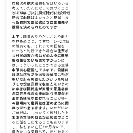
ないタイプの職員も実はいろいろ
庁舎（外観）
考えていたんだなって気づくこと
もありました。職員時代にもっと
2023年に完成した丹波山村役場新
話しておけばよかったと反省しま
庁舎（内観）
したし、大変勉強になりました
—新体制ではどのように配属先や
ね。
役職を決められたのですか
木下
：職員のやりたいことや能力
を見極めつつ、ですね。1〜2年目
の職員でも、それまでの経験を活
かせると判断できた場合は重要ポ
ストに配置しています。逆に役場
—村民の方からはどのように意見
外への交渉が多いポジションに
を収集しているのですか
は、そういったことができる立場
の職員を配置しています。公務員
木下
：小さい
村
ですので、役場の
は年功序列で配置を決めることが
食堂にいったり、役場外では街を
多いかもしれませんが、うちでは
歩いて、声をかけたりかけられた
「その役割」ができる人というの
りしながら意見を収集していま
に年次は関係ないと考えてます。
す。さらに村民が気軽に意見を伝
たまに村民の方が来てくれるので
年次にとらわれず配置しています
えに来られるように、村長室のド
すが、自分が村長という立場だか
よ。
アをあけています。
らか皆様気を使われることが多い
です・・・全然気を遣わずに来て
—役場内で職員とはどのように関
ほしいと思ってます。いただいた
わっていますか
ご意見は、しっかりと検討した上
で回答させていただいてます。
木下
：業務担当者が直接私のとこ
ろに話をしに来ることもあります
し、私もまだ在任3か月なので、職
員みたいな気持ちで、副村長をと