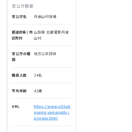
官公庁概要
官公庁名
丹波山村役場
都道府県 / 市
山梨県 北都留郡丹波
区町村
山村
官公庁の種
地方公共団体
類
職員人数
24名
平均年齢
42歳
URL
https://www.vill.tab
ayama.yamanashi.j
p/index.html