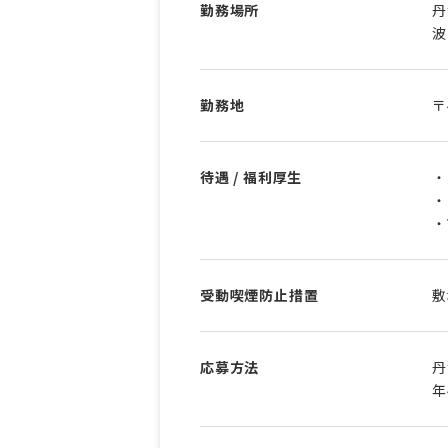
勤務場所
丹
波
勤務地
〒
待遇 / 福利厚生
・
・
・
受動喫煙防止措置
敷
応募方法
丹
年