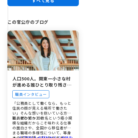
すべて見る
この官公庁のブログ
人口500人。関東一小さな村
が進める誰ひとり取り残さな
い行政の「手応え」と「やり
職員インタビュー
がい」の正体
「公務員として働くなら、もっと
住民の顔が見える場所で働きた
い」そんな想いを抱いている方
に、ぜひ知って…
職員数わずか20数名という極小規
模な組織だからこそ味わえる仕事
の面白さや、全国から移住者が集
まる職場の多様性について、等身
大の言葉で語っていただきまし
人口500人の村だからこそ味わ