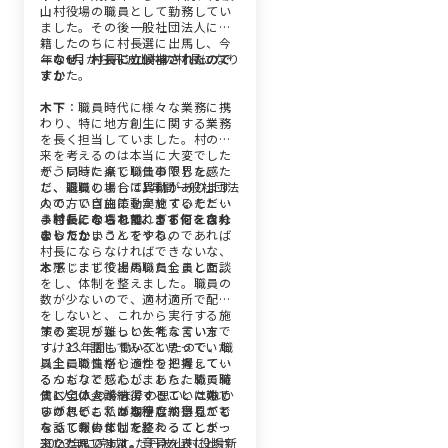
山村役場の職員として勤務してい
ました。その後一般社団法人に在
籍したのちに村長選に出馬し、今
年の6月から丹波山村の村長になり
—なぜ、村長に立候補されたので
ました。
すか
木下
：職員時代に様々な業務に携
わり、特に地方創生に関する業務
を長く担当していました。村の将
来を考えるのは本当に大変でした
が、同時に楽しい仕事でした。た
そういった点で職員の限界を感
だ、職員の場合は異動があります
じ、退職しまして1年間一般社団法
ので、いざ施策を実施するぞとい
人の方で自由に動かせていただき
う時にその場を離れざるをえなく
ました。そこで働くうちに、自分
—村長になられて、まず何をされ
なってしまうんですね。
のやりたいことをやるのであれば
ましたか
村長にならなければできないな、
と感じまして出馬いたしました。
木下
：まず役場の職員全員と面談
をし、体制を整えました。職員の
数が少ないので、適材適所で配置
をしないと、これから実行する施
策の実現が難しいと考えていま
すると、ちょっと失礼な言い方で
す。33年間も働いていたので、職
すけど、話してみると思っていた
員全員の性格や適性を把握してい
以上に職員がしっかりと考えてい
るつもりでしたが、あらためて職
るんだなと感心しました。職員時
員1人1人の今までの思い、これか
代に全体会議をよくしていたので
すべての人が納得することは難し
らの思い、私が期待していること
すが、そこではなかなか意見がで
いけれども、ある程度納得しても
を話しあいました。
なくて報告だけで終わってしまっ
らって今の体制を整えることが出
ていたんですよ。意見を表に出さ
来たと思います。
2023年に完成した丹波山村役場新