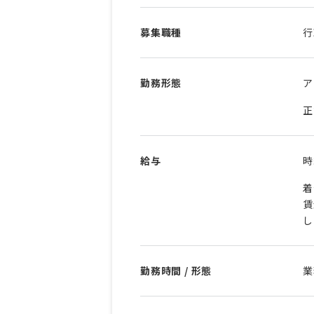
募集職種
行
勤務形態
ア
正
給与
着
賃
し
勤務時間 / 形態
業