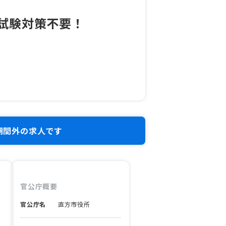
試験対策不要！
期間外の求人です
官公庁概要
官公庁名
直方市役所