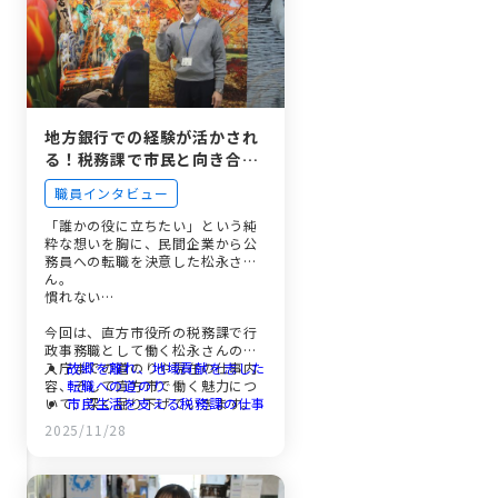
地方銀行での経験が活かされ
る！税務課で市民と向き合
う、直方市入庁1年目職員の
職員インタビュー
成長
「誰かの役に立ちたい」という純
粋な想いを胸に、民間企業から公
務員への転職を決意した松永さ
ん。
慣れない…
今回は、直方市役所の税務課で行
政事務職として働く松永さんの、
入庁までの道のりや現在の仕事内
故郷を離れ、地域貢献を志した
容、そして直方市で働く魅力につ
転職への道のり
いて、深く掘り下げていきます。
市民生活を支える税務課の仕事
と成長
2025/11/28
和やかな職場環境とワークライ
フバランス
転職で得られたやりがいと福利
厚生の魅力