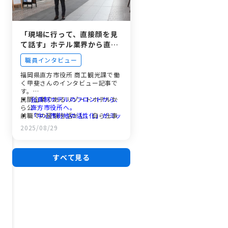
「現場に行って、直接顔を見
て話す」ホテル業界から直方
市役所へ。挑戦の先にあっ
職員インタビュー
た、未来をつくる仕事
福岡県直方市役所 商工観光課で働
く甲斐さんのインタビュー記事で
す。
民間企業であるリゾートホテルか
会員制ホテルのフロントから、
ら公…
直方市役所へ。
前職での経験を活かし、自ら仕事
「中心市街地の活性化」がミッ
を作り出す面白さや、多くの人を
ション。答えのない課題に挑む
2025/08/29
巻き込みながら街の未来を創るや
日々。
りがい、そしてプライベートでは
自分で仕事をつくる面白さ。こ
バドミントンに熱中する充実した
の手で、街の未来を創るやりが
日々について、ざっくばらんにお
い。
すべて見る
話しいただきました。
仕事もプライベートも全力スマ
ッシュ。ワークライフバランス
のリアル。
民間企業から公務員へ。転職を
考えているあなたへ。