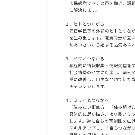
市民感覚でマチの声を聴き、課題
に解決します。
２．ヒトとつながる
産官学民等の外部のヒトとつなが
を生み出します。職員同士が互い
せあいさつから始まる活気あふれ
３．イマとつながる
積極的に情報収集・情報発信をす
社会情勢のイマに対応し、前例や
常に改善し、自由な発想で新たな
チャレンジします。
４．ミライとつながる
「住みたい街直方」「住み続けた
具体的に思い描き、より良いミラ
します。常に自らの可能性を広げ
スキルアップし、「自らつながり
職員」を目指します。