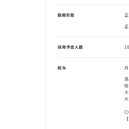
勤務形態
正
正
採用予定人数
1
給与
高
短
大
大
〇
【
2