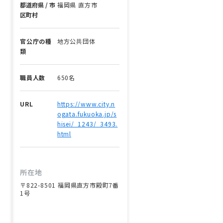
都道府県 / 市
福岡県 直方市
区町村
官公庁の種
地方公共団体
類
職員人数
650名
URL
https://www.city.n
ogata.fukuoka.jp/s
hisei/_1243/_3493.
html
所在地
〒822-8501 福岡県直方市殿町7番
1号