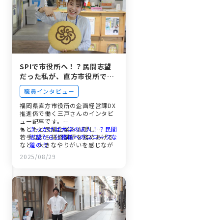
公務員への転職を考えている社
会人の方へ
SPIで市役所へ！？民間志望
だった私が、直方市役所での
仕事に夢中になれた理由
職員インタビュー
福岡県直方市役所の企画経営課DX
推進係で働く三戸さんのインタビ
ュー記事です。
もともと民間企業を志望し…
きっかけは大学の求人！？民間
若手ながら研修講師を務めあげる
志望から公務員へのユニークな
など、大きなやりがいを感じなが
道のり
ら働く彼女に、直方市役所のリア
イベント企画からDX推進ま
2025/08/29
ルな仕事の魅力や風通しの良い職
で。若手が挑む多様な業務
場環境について、詳しくお話を伺
「ありがとう」が原動力に。入
いました。
庁2年目で研修講師に大抜擢！
休日はみんなで山登り！？風通
しの良さが自慢の職場環境
プライベートも全力！部署異動
で広がる仕事の可能性