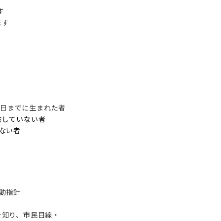
す
ます
月1日までに生まれた者
験していない者
ない者
動指針
知り、市民目線・