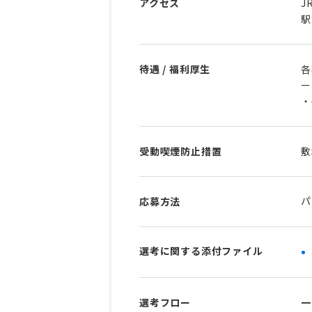
アクセス
J
駅
待遇 / 福利厚生
各
ー
・
受動喫煙防止措置
敷
パ
応募方法
選考に関する添付ファイル
選考フロー
一