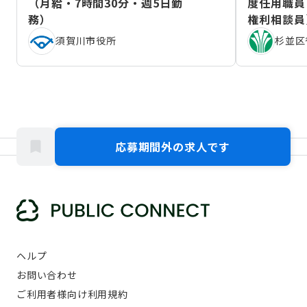
（月給・7時間30分・週5日勤
度任用職員
務）
権利相談員
（2026年
須賀川市役所
杉並区
応募期間外の求人です
ヘルプ
お問い合わせ
ご利用者様向け利用規約