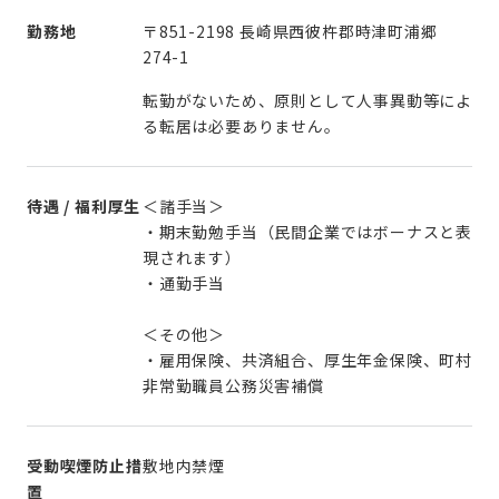
勤務地
〒851-2198 長崎県西彼杵郡時津町浦郷
274-1
転勤がないため、原則として人事異動等によ
る転居は必要ありません。
待遇 / 福利厚生
＜諸手当＞
・期末勤勉手当（民間企業ではボーナスと表
現されます）
・通勤手当
＜その他＞
・雇用保険、共済組合、厚生年金保険、町村
非常勤職員公務災害補償
受動喫煙防止措
敷地内禁煙
置