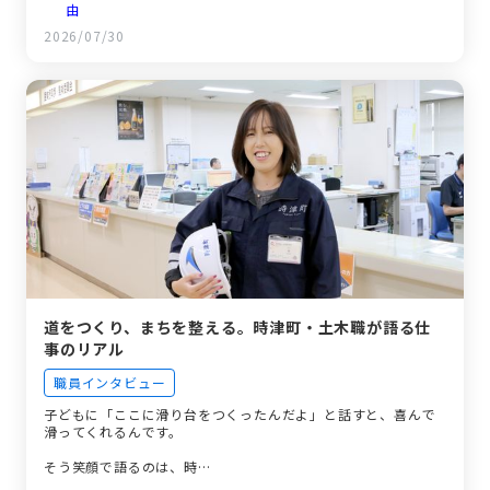
由
約190人分のパズル。行政DX係が支える、役場の情報システ
2026/07/30
ム管理
メリハリがあって、休みやすい。2年目が語る時津町役場の
リアル
道をつくり、まちを整える。時津町・土木職が語る仕
事のリアル
職員インタビュー
子どもに「ここに滑り台をつくったんだよ」と話すと、喜んで
滑ってくれるんです。
そう笑顔で語るのは、時…