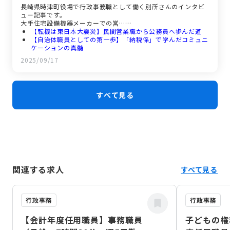
長崎県時津町役場で行政事務職として働く別所さんのインタビ
ュー記事です。
大手住宅設備機器メーカーでの営…
【転機は東日本大震災】民間営業職から公務員へ歩んだ道
【自治体職員としての第一歩】「納税係」で学んだコミュニ
ケーションの真髄
【町民の声を形に】「広報」で感じる、生み出す喜びと社会
2025/09/17
への貢献
【「住みやすい町」から「選ばれる町」へ】時津町の未来を
拓く挑戦
【働きやすい職場環境】多様な経験を持つ仲間と育むチーム
すべて見る
ワーク
【温かい人々と住みやすい町で】未来の仲間へのメッセージ
関連する求人
すべて見る
行政事務
行政事務
【会計年度任用職員】事務職員
子どもの権