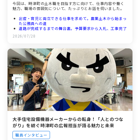
今回は、時津町の土木職を目指す方に向けて、仕事内容や働く
魅力、職場の雰囲気について、たっぷりとお話を伺いました。
出産・育児と両立できる仕事を求めて。農業土木から始まっ
た公務員への道
道路が完成するまでの舞台裏。予算要求から入札、工事完了
までの全工程
2026/07/28
「簡単にやり直せない」の重み。女性土木職員として歩んだ
苦労とやりがい
笑い声が絶えない区画整理課。子育てしながら働ける時津町
の職場環境
大手住宅設備機器メーカーからの転身！「人とのつな
がり」を紡ぐ時津町の広報担当が語る魅力と未来
職員インタビュー