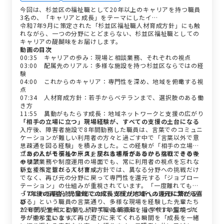
今回は、杉並区の福祉職として20年以上のキャリアを持つ職員
3名の、「キャリアと成長」をテーマにしたイ…
令和7年9月に策定された「杉並区福祉職人材育成方針」にも触
れながら、一つの分野にとどまらない、杉並区福祉職としての
キャリアの醍醐味をお届けします。
動画の目次
00:35 キャリアの歩み：現場と相談業務、それぞれの視点
03:00 配属先のリアル：多様な施設を持つ杉並区ならではの経
験
04:00 これからのキャリア：専門性を深め、地域を俯瞰する視
点
07:34 人材育成方針：若手からベテランまで、選択肢のある働
き方
11:55 異動がもたらす成長：地域ネットワークと支援の広がり
「相手の立場に立つ」現場経験が、すべての支援の土台になる
入庁後、障害者施設で8年間勤務した職員は、言葉でのコミュニ
ケーションが難しい利用者の方々と過ごす中で「言葉以外で意
思疎通を図る経験」を積みました。この経験が「相手の立場に
立つ」という福祉の原点を学ぶ大きなきっかけとなり、その後
「あの人がモデルケース」戻れる場所があるから挑戦できるキ
の相談業務や制度運用の場面でも、常に利用者の視点を忘れな
ャリア
い支援へと繋がっています。
新しく策定される人材育成方針では、異なる分野への挑戦だけ
でなく、再び元の分野に戻って専門性を還元する「ジョブロー
テーション」の仕組みが重視されています。「一度離れても戻
ってこれる選択肢があることで、安心して新しい分野に飛び込
「7年後の再会」児童館での成長支援が地域への還元に繋がる喜
める」という職員の言葉通り、多様な現場を経験した先輩たち
び
がモデルケースとなり、若手職員が将来を描きやすい環境づく
22年間児童館に勤務し続けている職員は、小学校1年生だった
りが進んでいます。
子が中学生になって再び遊びに来てくれる瞬間を「成長を一緒