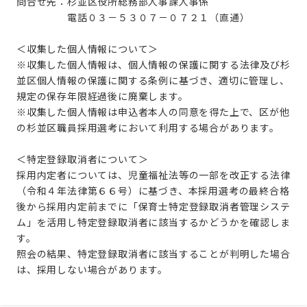
問合せ先：杉並区役所総務部人事課人事係
電話０３－５３０７－０７２１（直通）
＜収集した個人情報について＞
※収集した個人情報は、個人情報の保護に関する法律及び杉
並区個人情報の保護に関する条例に基づき、適切に管理し、
規定の保存年限経過後に廃棄します。
※収集した個人情報は申込者本人の同意を得た上で、区が他
の杉並区職員採用選考において利用する場合があります。
＜特定登録取消者について＞
採用内定者については、児童福祉法等の一部を改正する法律
（令和４年法律第６６号）に基づき、本採用選考の最終合格
後から採用内定前までに「保育士特定登録取消者管理システ
ム」を活用し特定登録取消者に該当するかどうかを確認しま
す。
照会の結果、特定登録取消者に該当することが判明した場合
は、採用しない場合があります。