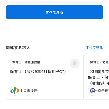
に動く場面も多くあります。利用者と同じ目線で日々を過ご
し、支え合える仲間を求めています。
すべて見る
関連する求人
すべて見る
保育士・幼稚園教諭
保育士・幼稚
保育士（令和9年4月採用予定）
◇35歳ま
保育士・保
（令和9年
中央市役所
京丹後