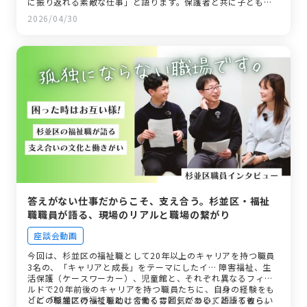
に振り返れる素敵な仕事」と語ります。保護者と共に子どもの
成長を喜び合い、培った経験を次の職場や地域に還元してい
2026/04/30
く。杉並区が多くの直営施設を持っているからこそ、長期的な
視点で地域と関わり続けられる点も、福祉職としての大きなや
りがいです。
答えがない仕事だからこそ、支え合う。杉並区・福祉
職職員が語る、現場のリアルと職場の繋がり
座談会動画
今回は、杉並区の福祉職として20年以上のキャリアを持つ職員
3名の、「キャリアと成長」をテーマにしたイ…
障害福祉、生
活保護（ケースワーカー）、児童館と、それぞれ異なるフィー
ルドで20年前後のキャリアを持つ職員たちに、自身の経験をも
とに「杉並区の福祉職として働くこと」について語ってもらい
「どの職場に行っても助け合える雰囲気がある」と語る彼ら。