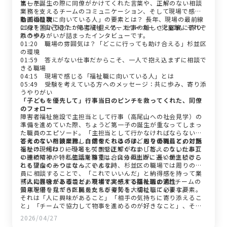
ました。
第一子誕生の際に同僚がかけてくれた言葉や、正解のない相談
業務を支えるチームのコミュニケーション、そして現場で感じ
る「福祉職に向いている人」の要素とは？ 長年、現場の最前線
動画の目次
に身を置いてきたからこそ見える、仕事の難しさと区民に寄り
00:27 自己紹介：障害福祉・ケースワーカー・児童館、それぞ
添うやりがいが詰まったインタビューです。
れの歩み
01:20 職場の雰囲気は？「どこに行っても助け合える」杉並区
の環境
01:59 答えがない仕事だからこそ、一人で抱え込まずに相談で
きる職場
04:15 現場で感じる「福祉職に向いている人」とは
05:49 受験を考えている方へのメッセージ：共に歩み、寄り添
うやりがい
「子どもを優先して」行事当日のピンチを救ってくれた、同僚
のフォロー
障害者福祉施設で主担当として行事（高尾山への社会見学）の
準備を進めていた際、ちょうど第一子の誕生が重なってしまっ
た職員のエピソード。「主担当として行かなければならない」
と考えていた彼に対し、同僚たちは「子どもを優先して」と声
答えのない相談業務。自信をくれるのは、周りの職員との対話
をかけ、代わりに現場を引き受けてくれました。こうしたお互
福祉の現場は、一つとして同じ正解がない「答えのない仕事」
い様の精神や、私生活を尊重し合える風土が、長く働き続けら
の連続です。特に相談業務では、自分の判断に迷いが生じるこ
れる理由の一つになっています。
とも少なくありません。そんな時、杉並区の職場では周りの職
員に相談することで、「これでいいんだ」と納得感を持って業
務に向き合える環境があります。一人で抱え込まず、チームの
「人に興味があること」現場で実感する福祉職の適性
知恵を借りながら区民を支える姿勢を大切にしています。
長年現場を見てきた職員たちが考える、福祉職に必要な要素。
それは「人に興味があること」「相手の気持ちに寄り添えるこ
と」「チームで協力して物事を進めるのが好きなこと」、そし
て「体力」です。 児童館で子どもたちと全力で遊んだり、中高
2026/04/27
生とスポーツを楽しんだりと、事務作業だけでなくアクティブ