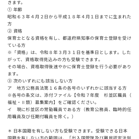
きます。
① 年齢
昭和６３年４月２日から平成１８年４月１日までに生まれた
方
② 資格
保育士となる資格を有し、都道府県知事の保育士登録を受け
ている方
※「資格」は、令和８年３月３１日を基準日とします。した
がって、資格取得見込みの方も受験できます。
その場合、資格取得後速やかに保育士登録を行う必要があり
ます。
③ 次のいずれにも該当しない方
ア 地方公務員法第１６条の各号のいずれかに該当する方
※各号の条文は、添付ファイル【令和７年度 杉並区職員（
福祉・Ⅱ類）募集案内】をご確認ください。
イ 現に杉並区の常勤職員である方（教育公務員、臨時的任
用職員及び任期付職員を除く。）
＊ 日本国籍を有しない方も受験できます。受験できる日本
国籍を有しない方の範囲は、「出入国管理及び難民認定法別