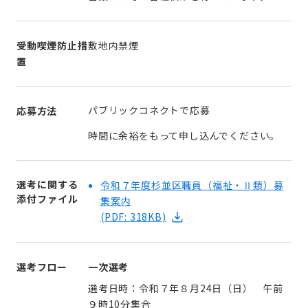
受動喫煙防止措
敷地内禁煙
置
パブリックコネクトで応募
応募方法
時間に余裕をもって申し込んでください。
選考に関する
令和７年度杉並区職員（福祉・Ⅱ類）募
添付ファイル
集案内
(PDF: 318KB)
選考フロー
一次選考
選考日時：令和７年８月24日（日） 午前
９時10分集合