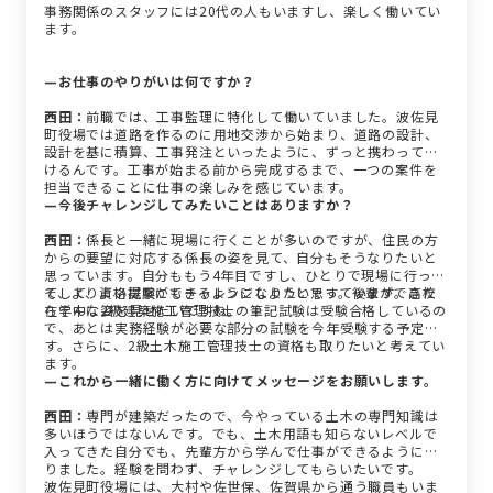
事務関係のスタッフには20代の人もいますし、楽しく働いてい
ます。
—お仕事のやりがいは何ですか？
西田：
前職では、工事監理に特化して働いていました。波佐見
町役場では道路を作るのに用地交渉から始まり、道路の設計、
設計を基に積算、工事発注といったように、ずっと携わってい
けるんです。工事が始まる前から完成するまで、一つの案件を
担当できることに仕事の楽しみを感じています。
—今後チャレンジしてみたいことはありますか？
西田：
係長と一緒に現場に行くことが多いのですが、住民の方
からの要望に対応する係長の姿を見て、自分もそうなりたいと
思っています。自分ももう4年目ですし、ひとりで現場に行っ
て、よりよい提案ができるようになりたいです。後輩ができた
そして、資格試験にもチャレンジしようと思っています。高校
らそんな姿を見せたいですね。
在学中に2級建築施工管理技士の筆記試験は受験合格しているの
で、あとは実務経験が必要な部分の試験を今年受験する予定で
す。さらに、2級土木施工管理技士の資格も取りたいと考えてい
ます。
—これから一緒に働く方に向けてメッセージをお願いします。
西田：
専門が建築だったので、今やっている土木の専門知識は
多いほうではないんです。でも、土木用語も知らないレベルで
入ってきた自分でも、先輩方から学んで仕事ができるようにな
りました。経験を問わず、チャレンジしてもらいたいです。
波佐見町役場には、大村や佐世保、佐賀県から通う職員もいま