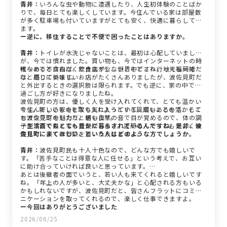
青井：
いろんな虫や動物に遭遇したり、人生初体験のことばか
りで、毎日とても楽しくしています。今住んでいる家は部屋数
が多く駐車場も付いていますがとても安く、快適に暮らしてい
ます。
ー逆に、移住することで不便で困ったことはありますか。
青井：
トイレが水洗じゃないことは、最初は心配していました
が、今では慣れました。買い物も、今ではインターネットの時
代なので不自由なくできますし、世界中どこへ行っても一緒だ
唯一あるとすれば、飲食店が少ないことですね。地元福岡で
なと感じています。
は、周りに美味しいお店がたくさんありましたが、波佐見町だ
と外出するときの選択肢は限られます。でも逆に、家の中での
過ごし方が好きになりましたね。
波佐見町の方は、優しく人を受け入れてくれて、とても温かい
今住んでいる家をとても気に入っていて、広いことを活かして
です。新しいものを取り入れようとする風潮もあるので、そこ
ヨガクラブをしたり。朝も自然の音で目が覚めるので、体の調
も波佐見町の魅力だと思います。
子がすごく良くなった気がします。近所の人たちともすごく仲
ー生活面でもとても豊かに暮らされているんですね。是非、波
良しで、よくお野菜を頂いたりしますよ。
佐見町に来てほしい、という人はどのような方でしょうか。
青井：
波佐見町民も十人十色なので、どんな方でも嬉しいで
す。「苦手なことは得意な人に任せる」という考えで、お互い
に助け合っていければ良いと思っています。
あとは後継者の面でいうと、若い人も来てくれると嬉しいです
ね。「年上の人が多いと、大丈夫かな」と心配される方もいる
かもしれないですが、波佐見町だと、皆さんフラットにコミュ
ニケーションを取ってくれるので、楽しく仕事できますよ。
ー今回はありがとうございました
2026/06/25