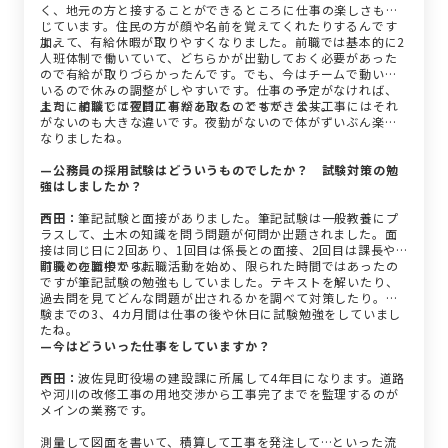
く、地元の方と接することができるところに仕事の楽しさも感
じています。住民の方が顔や名前を覚えてくれたりするんです
よ。
加えて、有給休暇が取りやすくなりました。前職では基本的に2
人班体制で働いていて、どちらかが出勤しておく必要があった
ので有給が取りづらかったんです。でも、今はチームで動いて
いるので休みの調整がしやすいです。仕事の予定がなければ、
上司に相談して翌日に有給を取ることもできます。
また、前職では夜間工事があったのですが、公共工事にはそれ
がないのも大きな違いです。夜勤がないので体がずいぶん楽に
なりましたね。
—公務員の採用試験はどういうものでしたか？ 試験対策の勉
強はしましたか？
西田：
筆記試験と面接がありました。筆記試験は一般教養にプ
ラスして、土木の知識を問う問題が何問か出題されました。面
接は同じ日に2回あり、1回目は係長との面接、2回目は課長や
町長との面接です。
前職の在職中から転職活動を始め、限られた時間ではあったの
ですが筆記試験の勉強もしていました。テキストを解いたり、
過去問を見てどんな問題が出されるかを調べて対策したり。試
験までの3、4カ月間は仕事の後や休日に試験勉強をしていまし
たね。
—今はどういった仕事をしていますか？
西田：
波佐見町役場の建設課に所属して4年目になります。道路
や河川の改修工事の用地交渉から工事完了までを監理するのが
メインの業務です。
測量して図面を書いて、積算して工事を発注して…といった流