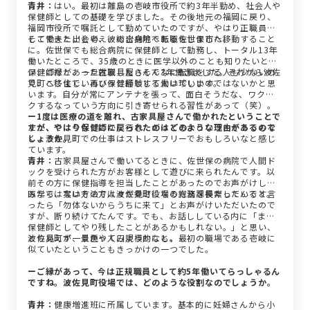
青井：
はい。最初は離島の壱岐市役所で約3年半勤め、社会人や
保健師としての基礎を学びました。その後地元の福岡に戻り、
福岡市役所で嘱託として勤めていたのですが、やはり正職員と
して働きたいと考え、総合病院へ転職をしました。
そこで夫と出会い、彼の出身地である佐世保市へ移動すること
に。佐世保でも総合病院に保健師として勤務し、トータル13年
働いたところで、35歳のときに医学以外のことも知りたいと思
い、ご縁があった古家具屋さんで3年働きました。それから波佐
保健師だと、一旦就職したらそんなに転職をする人も少ないの
見町へ移住し、再び保健師として働いています。
で、ここまでいろいろと経験する人は珍しいのではないかと思
います。自分が常にアンテナを張って、面白そうだな、ワクワ
クするなっていう方向に引き寄せられる習性があって（笑）。
ー1度は医療の道を離れ、古家具屋さんで働かれたということで
ただ、では今もどこかに行きたがってるかというとそうでもな
すが、やはり保健師に戻られたのはどのような理由があるので
く、波佐見町での仕事はストレスフリーでおもしろいなと感じ
しょうか。
ています。
青井：
古家具屋さんで働いてるときに、佐世保の病院で人間ド
ックを受けられた方がお客様として遊びに来られたんです。以
前その方に保健指導を担当したことがあったのでお声がけして
みたら、実はその方は波佐見町役場の総務課長だったんです。
医学ではない方法で人々が幸せになる方法を模索していると言
ったら「勿体ないからうちに来て」とお声がけいただいたので
すが、断り続けてたんです。でも、お話ししている内に「まだ
保健師としてやり残したことがあるかもしれない。」と思い、
とりあえず一旦戻ってみようかなと。
波佐見町が、景色や人口規模的にも、最初の職場である壱岐に
似ていたということもきっかけの一つでした。
ーご縁があって、今は正規職員として約5年働いてらっしゃるん
ですね。波佐見町役場では、どのような役割なのでしょうか。
青井：
健康増進班に所属しています。基本的に妊婦さんから小