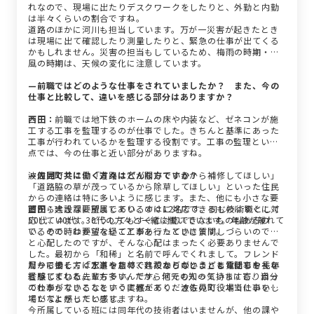
れなので、現場に出たりデスクワークをしたりと、外勤と内勤
は半々くらいの割合ですね。
道路のほかに河川も担当しています。万が一災害が起きたとき
は現場に出て確認したり測量したりと、緊急の仕事が出てくる
かもしれません。災害の担当もしているため、梅雨の時期・台
風の時期は、天候の変化に注意しています。
—前職ではどのような仕事をされていましたか？ また、今の
仕事と比較して、違いを感じる部分はありますか？
西田：
前職では地下鉄のホームの床や内装など、ゼネコンが施
工する工事を監理するのが仕事でした。きちんと基準にあった
工事が行われているかを監理する役割です。工事の監理という
点では、今の仕事と近い部分がありますね。
波佐見町では、「道路に穴が開いているから補修してほしい」
—周囲で共に働く方々はどんな方ですか？
「道路脇の草が茂っているから除草してほしい」といった住民
からの連絡は特に多いように感じます。また、他にも小さな要
望から大きな要望まであり、すぐに対応できるものはすぐに対
西田：
建設課に所属しているのは12名です。同じ技術職として
応しています。どうしてもすぐに対応できないものもあるの
50代、40代、30代の方々と一緒に働いています。年齢が離れて
で、その時は要望を経て工事を行っていきます。
いるので、わからないことがあったときに質問しづらいのでは
と心配したのですが、そんな心配はまったく必要ありませんで
した。最初から「和稀」と名前で呼んでくれまして。フレンド
だからこそ、「工事をしてくれてありがとう」と電話でお礼を
リーに接してくださったので、わからないことも質問しやすい
周りで働く方は水道や農林、建設などのさまざまな仕事を長年
言ってくれることも多いんです。地元の人の気持ちに寄り添っ
と感じました。
経験している先輩方です。だから何でも知っていますし、自分
て仕事ができるなという実感があり、波佐見町役場で仕事をし
のわからないことをすぐに教えてくださるので、本当にいい職
ていてよかったと感じますね。
場だなと感じています。
今所属している班には同年代の技術者はいませんが、他の課や