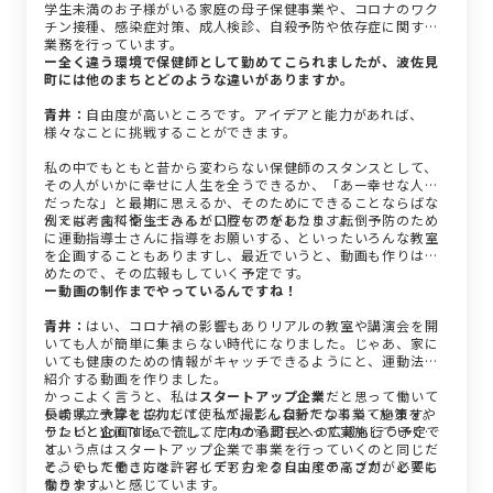
学生未満のお子様がいる家庭の母子保健事業や、コロナのワク
チン接種、感染症対策、成人検診、自殺予防や依存症に関する
業務を行っています。
ー全く違う環境で保健師として勤めてこられましたが、波佐見
町には他のまちとどのような違いがありますか。
青井：
自由度が高いところです。アイデアと能力があれば、
様々なことに挑戦することができます。
私の中でもともと昔から変わらない保健師のスタンスとして、
その人がいかに幸せに人生を全うできるか、「あー幸せな人生
だったな」と最期に思えるか、そのためにできることならばな
んでも考えてやってみるというものがあります。
例えば、歯科衛生士さんが口腔ケアをしたり、転倒予防のため
に運動指導士さんに指導をお願いする、といったいろんな教室
を企画することもありますし、最近でいうと、動画も作りはじ
めたので、その広報もしていく予定です。
ー動画の制作までやっているんですね！
青井：
はい、コロナ禍の影響もありリアルの教室や講演会を開
いても人が簡単に集まらない時代になりました。じゃあ、家に
いても健康のための情報がキャッチできるようにと、運動法を
紹介する動画を作りました。
かっこよく言うと、私は
スタートアップ企業
だと思って働いて
長崎県立大学と協力して、私が撮影し自分でつくっています。
います。予算をこれだけ使って、こんな新たな事業・施策をや
テレビとYouTubeで流し、これから町民への広報も行う予定で
りたいと企画する、そして庁内の承認もとって実施していく、
す。
という点はスタートアップ企業で事業を行っていくのと同じだ
と。そしてそこには、アイデア力やクリエイティブ力が必要に
そういった働き方を許容してもらえる自由度の高さが、とても
なります。
働きやすいと感じています。