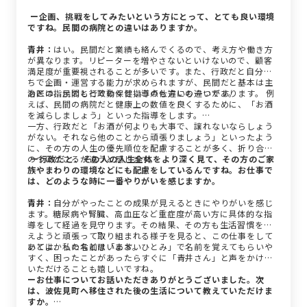
ー企画、挑戦をしてみたいという方にとって、とても良い環境
ですね。民間の病院との違いはありますか。
青井：
はい。民間だと業績も絡んでくるので、考え方や働き方
が異なります。リピーターを増やさないといけないので、顧客
満足度が重要視されることが多いです。また、行政だと自分た
ちで企画・運営する能力が求められますが、民間だと基本は主
治医の指示のもとで動くという点も違いの一つです。
あとは、民間と行政の保健指導の仕方にも違いがあります。 例
えば、民間の病院だと健康上の数値を良くするために、「お酒
を減らしましょう」といった指導をします。
一方、行政だと「お酒が何よりも大事で、譲れないならしょう
がない。それなら他のことから頑張りましょう」といったよう
に、その方の人生の優先順位を配慮することが多く、折り合い
のつけどころが違うと感じます。
ー行政だと、その人の人生全体をより深く見て、その方のご家
族やまわりの環境などにも配慮をしているんですね。お仕事で
は、どのような時に一番やりがいを感じますか。
青井：
自分がやったことの成果が見えるときにやりがいを感じ
ます。糖尿病や腎臓、高血圧など重症度が高い方に具体的な指
導をして経過を見守ります。その結果、その方も生活習慣を変
えようと頑張って取り組まれる様子を見ると、この仕事をして
いてよかったなと思います。
あとは、私の名前は「あおいひとみ」で名前を覚えてもらいや
すく、困ったことがあったらすぐに「青井さん」と声をかけて
いただけることも嬉しいですね。
ーお仕事についてお話いただきありがとうございました。次
は、波佐見町へ移住された後の生活について教えていただけま
すか。