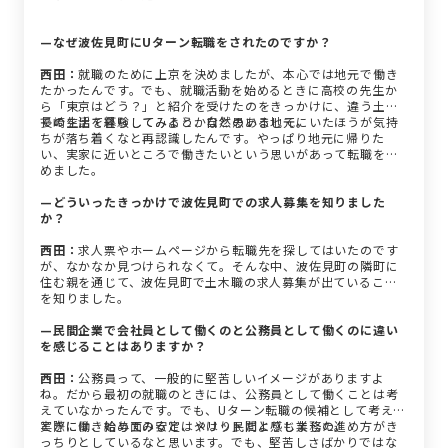
—なぜ波佐見町にUターン転職をされたのですか？
西田：
就職のために上京を決めましたが、本心では地元で働き
たかったんです。でも、就職活動を始めるときに高校の先生か
ら「東京はどう？」と紹介を受けたのをきっかけに、違う土地
での生活を経験してみようかなと思いまして。
長崎を出て暮らしてみると、自然のある地元にいたほうが気持
ちが落ち着くなと再認識したんです。やっぱり地元に帰りた
い、実家に近いところで働きたいという思いがあって転職を決
めました。
—どういったきっかけで波佐見町での求人募集を知りました
か？
西田：
求人票やホームページから転職先を探してはいたのです
が、なかなか見つけられなくて。そんな中、波佐見町の隣町に
住む親を通じて、波佐見町で土木職の求人募集が出ていること
を知りました。
—民間企業で会社員として働くのと公務員として働くのに違い
を感じることはありますか？
西田：
公務員って、一般的に堅苦しいイメージがありますよ
ね。だから最初の就職のときには、公務員として働くことは考
えていなかったんです。でも、Uターン転職の候補として考えた
ときには、給与面の安定はメリットだと感じました。
実際に働き始めてみると、やはり民間よりも業務の進め方がき
っちりとしているなと思います。でも、堅苦しさばかりではな