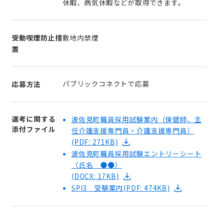
休暇、病気休暇などが取得できます。
受動喫煙防止措
敷地内禁煙
置
パブリックコネクトで応募
応募方法
選考に関する
波佐見町職員採用試験案内（保健師、主
添付ファイル
任介護支援専門員・介護支援専門員）
(PDF: 271KB)
波佐見町職員採用試験エントリーシート
（氏名 ●●）
(DOCX: 17KB)
SPI3 受験案内
(PDF: 474KB)