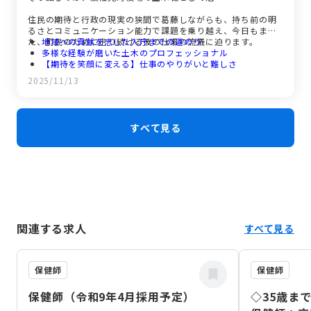
住民の期待と行政の現実の狭間で葛藤しながらも、持ち前の明
るさとコミュニケーション能力で課題を乗り越え、今日もま
た、町民のために走り続ける彼の仕事の流儀に迫ります。
地域への貢献を志した入庁までの道のり
多様な経験が磨いた土木のプロフェッショナル
【期待を笑顔に変える】仕事のやりがいと難しさ
【風通しの良い職場文化】仲間とともに築く未来
2025/11/13
未来の仲間へのメッセージ
すべて見る
関連する求人
すべて見る
保健師
保健師
保健師（令和9年4月採用予定）
◇35歳ま