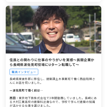
住民との関わりに仕事のやりがいを実感～民間企業か
ら長崎県波佐見町役場にUターン転職して～
職員インタビュー
長崎県東彼杵郡に移住し、建築課土木事業班で働く西田和稀さ
んにお話を伺いました。
—波佐見町で働く前は…
西田：
東京地下鉄株式会社で3年間勤務していました。長崎にあ
る大村工業高校の建築科出身なので、学校で学んだ建築の知識
が活かせる仕事を選びました。