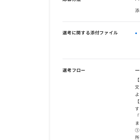
添
選考に関する添付ファイル
選考フロー
一
【
文
よ
【
す
「
ま
➀