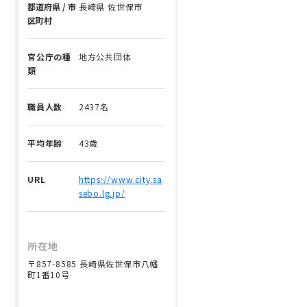
都道府県 / 市
長崎県 佐世保市
区町村
官公庁の種
地方公共団体
類
職員人数
2437名
平均年齢
43歳
URL
https://www.city.sa
sebo.lg.jp/
所在地
〒857-8585 長崎県佐世保市八幡
町1番10号