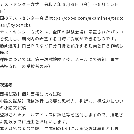
テストセンター方式 令和７年６月６日（金）～６月１５日
日）
国のテストセンター会場https://cbt-s.com/examinee/testc
ter/?type=cbt
テストセンター方式とは、全国の試験会場に設置されたパソコ
を使用し、期間内の希望する日時に受験ができるものです。
動画選考】自己ＰＲなど自分自身を紹介する動画を自ら作成し
提出
詳細については、第一次試験終了後、メールにて通知します。
基準点以上の受験者のみ）
次選考
面接試験】個別面接による試験
小論文試験】職務遂行に必要な思考力、判断力、構成力につい
の小論文試験
登録されたメールアドレスに課題等を送付しますので、指定さ
た期限までに提出をお願いします。
本人以外の者の受験、生成AIの使用による受験は禁止としま