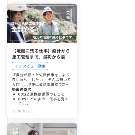
【地図に残る仕事】設計から
施工管理まで、最初から最後
まで携われる佐世保市役所の
インタビュー動画
ものづくり
「自分が育った佐世保市を、より
良いまちにしたい」 そんな想いで
入庁し、現在は道路整備課で新し
い道路の…
動画の目次
00:22
道路整備課のしごと
00:53
どのように仕事を覚え
ていく
01:15
しごとのやりがい
2026/06/01
01:42
佐世保市役所のよさこ
いチームとは？
02:16
入庁のきっかけ
02:37
入庁前のイメージ
03:02
印象に残っているエピ