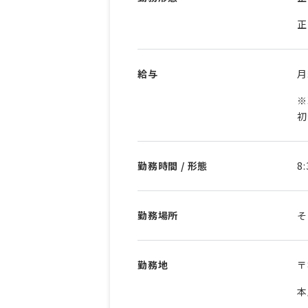
正
給与
※
初
勤務時間 / 形態
8
勤務場所
そ
勤務地
〒
本