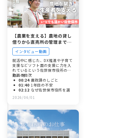
ソード
03:33
入庁して成長したこと
04:03
求職者に伝えたいこと
【農業を支える】農地の貸し
借りから直売所の管理まで、
佐世保市のソフト面を支える
インタビュー動画
若手職員
就活中に感じた、DX推進や子育て
支援などソフト面の支援に力を入
れているという佐世保市役所の魅
力。 地…
動画の目次
00:24
農政課のしごと
01:40
1年目の不安
02:12
なぜ佐世保市役所を選
んだのか。
2026/06/01
02:38
入庁前後のギャップ
03:05
先輩のフォロー
03:36
佐世保市ならではの魅
力
04:05
今後挑戦したいこと
05:00
求職者に伝えたいこと