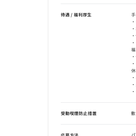
待遇 / 福利厚生
手
・
・
・
・
福
・
・
休
・
・
・
受動喫煙防止措置
敷
パ
応募方法