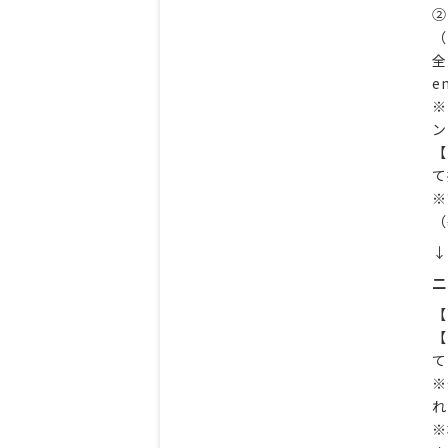
➁
（
全
en
※
ン
【
て
※
（
↓
二
【
【
て
※
れ
※