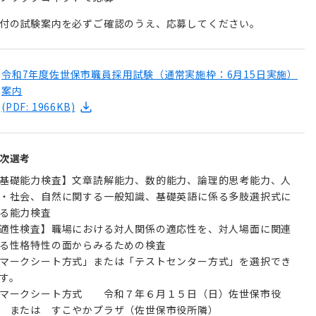
付の試験案内を必ずご確認のうえ、応募してください。
令和7年度佐世保市職員採用試験（通常実施枠：6月15日実施）
案内
(PDF: 1966KB)
次選考
基礎能力検査】文章読解能力、数的能力、論理的思考能力、人
・社会、自然に関する一般知識、基礎英語に係る多肢選択式に
る能力検査
適性検査】職場における対人関係の適応性を、対人場面に関連
る性格特性の面からみるための検査
マークシート方式」または「テストセンター方式」を選択でき
す。
マークシート方式 令和７年６月１５日（日）佐世保市役
所 または すこやかプラザ（佐世保市役所隣）