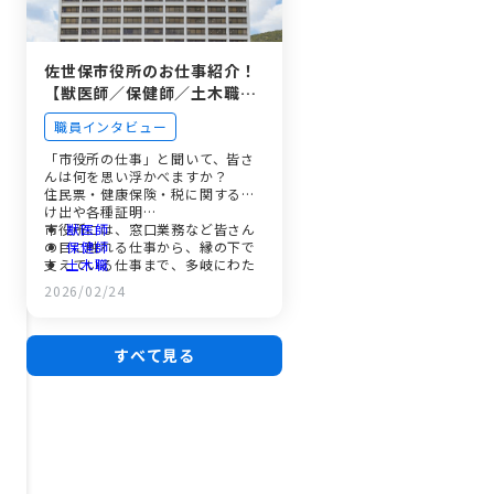
佐世保市役所のお仕事紹介！
【獣医師／保健師／土木職／
事務職】
職員インタビュー
「市役所の仕事」と聞いて、皆さ
んは何を思い浮かべますか？
住民票・健康保険・税に関する届
け出や各種証明…
市役所には、窓口業務など皆さん
獣医師
の目に触れる仕事から、縁の下で
保健師
支えている仕事まで、多岐にわた
土木職
る仕事があります。
事務職
2026/02/24
今回の特集では、41職種ある佐世
広報させぼプラス動画（土木
保市の市職員のうち、獣医師・保
職・事務職（埋蔵文化財担
健師・土木職・事務職（埋蔵文化
当））はこちら
財担当）として働く4人の職員に、
すべて見る
働くことの魅力や仕事のやりがい
などを聞きました。