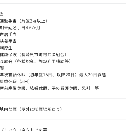
当
通勤手当（片道2㎞以上）
期末勤勉手当4.6か月
住居手当
扶養手当
利厚生
健康保険（長崎県市町村共済組合）
互助会（各種祝金、施設利用補助等）
暇
年次有給休暇（初年度15日、以降20日）最大20日繰越
夏季休暇（5日）
産前産後休暇、結婚休暇、子の看護休暇、忌引 等
地内禁煙（屋外に喫煙場所あり）
ブリックコネクトで応募