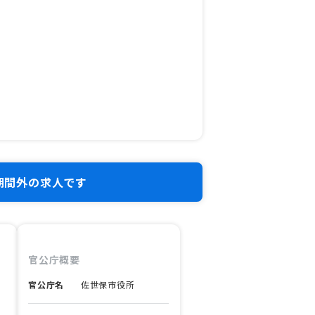
期間外の求人です
官公庁概要
官公庁名
佐世保市役所