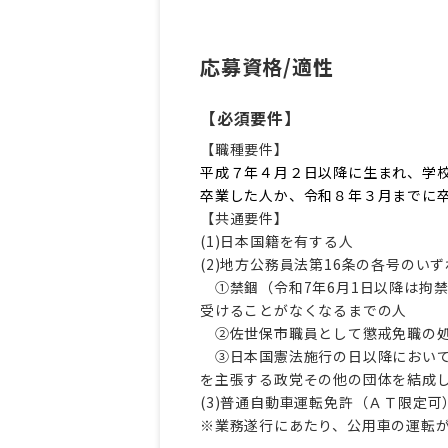
応募資格/適性
【必須要件】
【職種要件】
平成７年４月２日以降に生まれ、学
卒業した人か、令和８年３月までに
【共通要件】
(1)日本国籍を有する人
(2)地方公務員法第16条の各号のい
①禁錮（令和7年6月1日以降は拘
受けることがなくなるまでの人
②佐世保市職員として懲戒免職の処
③日本国憲法施行の日以降において
を主張する政党その他の団体を結成
(3)普通自動車運転免許（ＡＴ限定
※業務遂行にあたり、公用車の運転