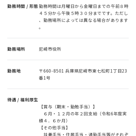
勤務時間 / 形態
勤務時間は月曜日から金曜日までの午前８時
４５分から午後５時３０分までです。ただし
、勤務場所によっては異なる場合があります
。
勤務場所
尼崎市役所
勤務地
〒660-8501 兵庫県尼崎市東七松町1丁目23
番1号
待遇 / 福利厚生
【賞与（期末・勤勉手当）】
６月・１２月の年２回支給（令和6年度実
績４．６か月）
【その他手当】
扶養手当・住居手当・通勤手当等がそれぞ