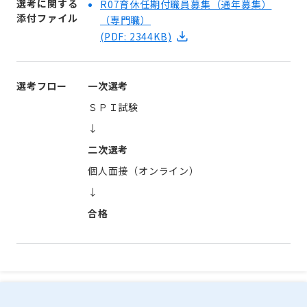
選考に関する
R07育休任期付職員募集（通年募集）
添付ファイル
（専門職）
(PDF: 2344KB)
選考フロー
一次選考
ＳＰＩ試験
↓
二次選考
個人面接（オンライン）
↓
合格