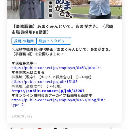
【事務職編】あまくみんといて。あまがさき。（尼崎
市職員採用PR動画）
採用PR動画
職員インタビュー
＼尼崎市職員採用PR動画／
あまくみんといて。あまがさき。
【事務職 編】を公開しました！
▼現在募集中…
https://public-connect.jp/employer/8453/job/list
▼事務求人はこちら
事務職（既卒）【キャリア採用含む】【～40歳】
https://public-connect.jp/job/15183
事務職（高校既卒）【～40歳】
https://public-connect.jp/job/15267
▼オンライン説明会のアーカイブ動画等も配信中
https://public-connect.jp/employer/8453/blog/list?
type=2
2026/06/27