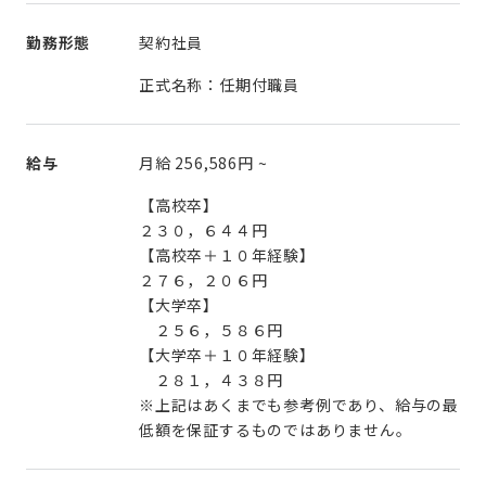
勤務形態
契約社員
正式名称：任期付職員
給与
月給
256,586円
~
【高校卒】
２３０，６４４円
【高校卒＋１０年経験】
２７６，２０６円
【大学卒】
２５６，５８６円
【大学卒＋１０年経験】
２８１，４３８円
※上記はあくまでも参考例であり、給与の最
低額を保証するものではありません。