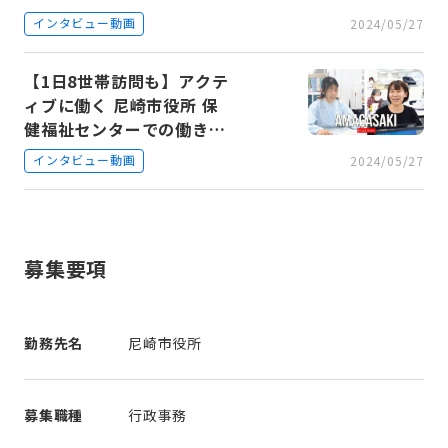
尼崎市役所の福祉
インタビュー動画
2024/05/27
【1日8世帯訪問も】アクテ
ィブに働く 尼崎市役所 保
健福祉センターでの働き方
ややりがい
インタビュー動画
2024/05/27
募集要項
勤務先名
尼崎市役所
募集職種
行政事務