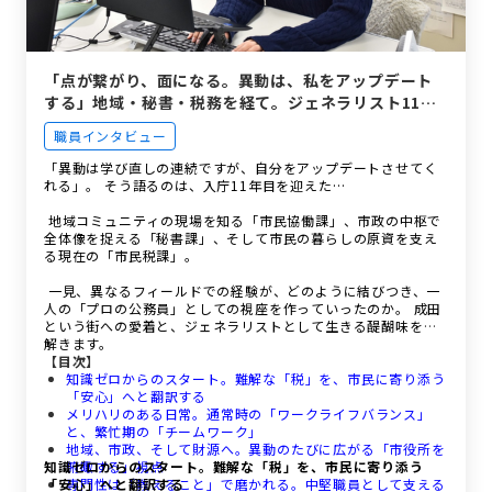
「点が繋がり、面になる。異動は、私をアップデート
する」地域・秘書・税務を経て。ジェネラリスト11年
目の等身大。
職員インタビュー
「異動は学び直しの連続ですが、自分をアップデートさせてく
れる」。 そう語るのは、入庁11年目を迎えた…
地域コミュニティの現場を知る「市民協働課」、市政の中枢で
全体像を捉える「秘書課」、そして市民の暮らしの原資を支え
る現在の「市民税課」。
一見、異なるフィールドでの経験が、どのように結びつき、一
人の「プロの公務員」としての視座を作っていったのか。 成田
という街への愛着と、ジェネラリストとして生きる醍醐味を紐
解きます。
【目次】
知識ゼロからのスタート。難解な「税」を、市民に寄り添う
「安心」へと翻訳する
メリハリのある日常。通常時の「ワークライフバランス」
と、繁忙期の「チームワーク」
地域、市政、そして財源へ。異動のたびに広がる「市役所を
知識ゼロからのスタート。難解な「税」を、市民に寄り添う
俯瞰する」視点
「安心」へと翻訳する
専門性は「教えること」で磨かれる。中堅職員として支える