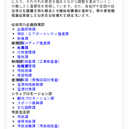
に入り、それぞれの意見を踏まえながら調整を進めていくこと
の難しさと重要性を実感しています。また、各省庁や全国の自
治体から派遣された職員と一緒に仕事をする中で、多くの仲間
こうした経験で学んだことを今後の業務に活かし、市の更なる
と出会えたことも大きな財産だと感じています。
発展に貢献していきたいと考えています。
組織案内
企画政策部
企画政策課
特区・エアポートシティ推進課
秘書課
総務部
広報メディア推進課
人事課
総務課
行政管理課
管財課
財政部
契約検査課（工事検査室）
危機管理課
財政課
市民税課
資産税課
空港部
納税課（債権回収対策室）
空港地域振興課
空港対策課
シティプロモーション部
観光プロモーション課
スポーツ振興課
文化国際課
市民生活部
市民課
保険年金課
市民協働課（市民相談室）