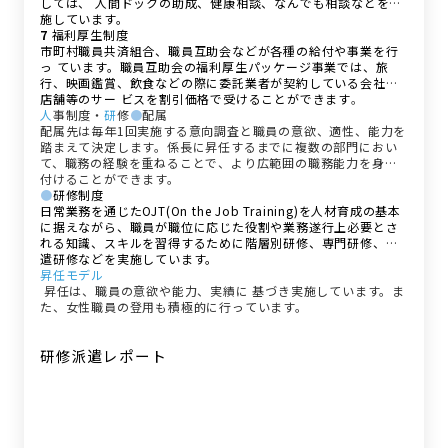
しては、 人間ドックの助成、健康相談、なんでも相談などを実
施しています。
7
福利厚生制度
市町村職員共済組合、職員互助会などが各種の給付や事業を行
っ ています。職員互助会の福利厚生パッケージ事業では、旅
行、映画鑑賞、飲食などの際に委託業者が契約している会社や
店舗等のサー ビスを割引価格で受けることができます
。
人
事制度・
研
修
●
配属
配属先は毎年1回実施する意向調査と職員の意欲、適性、能力を
踏まえて決定します。係長に昇任するまでに複数の部門におい
て、職務の経験を重ねることで、より広範囲の職務能力を身に
付けることができます。
●
研修制度
日常業務を通じたOJT(On the Job Training)を人材育成の基本
に据えながら、職員が職位に応じた役割や業務遂行上必要とさ
れる知識、スキルを習得するために階層別研修、専門研修、派
遣研修などを実施しています。
昇任モデル
昇任は、職員の意欲や能力、実績に 基づき実施しています。ま
た、女性職員の登用も積極的に行っています。
研修派遣レポート
研修派遣レポート