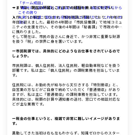
「チーム成田」
ーまずは、現在の所属とこれまでの経歴を教えてください。
「観光と生活の共存」を土台から支える、成田市役所だから
こその誇り
入庁して11年目になります。市民税課に所属しており、今年で3
未来への展望：自治体の垣根を越えた繋がりと、これからの
年目を迎えました。最初の4年間は「市民協働課」で地域コミュ
自分
ニティの支援を行い、その後の4年間は「秘書課」で市政の中枢
に携わりました。
そして現在は、市民の皆さんに身近で、かつ非常に重要な財源
を扱う「税」の世界に身を置いています。
ー市民税課では、具体的にどのようなお仕事をされているので
しょうか。
市民税課は、個人住民税、法人住民税、軽自動車税などを扱う
部署です。私は主に「個人住民税」の課税業務を担当していま
す。
住民税には、お勤め先が給与から天引きする『特別徴収』と、
自営業の方などがご自身で納めていただく『普通徴収』があり
ますが、私は主に『普通徴収』の課税事務を担当しています。
具体的には、税額の計算や通知書の送付、窓口での相談対応な
どが主な業務です。
ー税金の仕事というと、複雑で非常に難しいイメージがありま
す。
異動してきた当初は右も左もわからず、知識ゼロからのスター