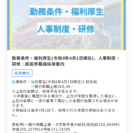
勤務条件・福利厚生(令和8年4月1日現在)、人事制度・
研修｜成田市職員採用案内
採用案内
勤
務条件・
福
利厚生(令和8年4月1日現在)1 初任給
職種
試験区分
初任給
備考
一般行政職上級268,48…
※上記の金額は、地域手当を含みます。
※卒業後に職歴がある場合や、上位の学歴を取得した場合に、
上記の金額に一定の基準で算出した金額が加算される場合があ
ります。
※昇給日は毎年7月1日で、採用された年度の昇給はありませ
ん。
昇給例(一般行政職上級・大学新卒者の給料)初任給268,488円5
年後298,207円10年後332,785円