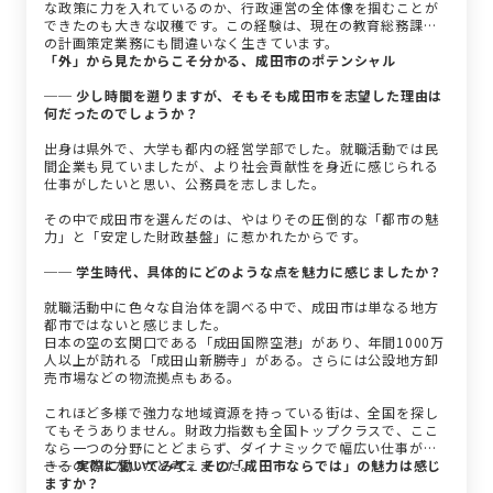
な政策に力を入れているのか、行政運営の全体像を掴むことが
できたのも大きな収穫です。この経験は、現在の教育総務課で
の計画策定業務にも間違いなく生きています。
「外」から見たからこそ分かる、成田市のポテンシャル
── 少し時間を遡りますが、そもそも成田市を志望した理由は
何だったのでしょうか？
出身は県外で、大学も都内の経営学部でした。就職活動では民
間企業も見ていましたが、より社会貢献性を身近に感じられる
仕事がしたいと思い、公務員を志しました。
その中で成田市を選んだのは、やはりその圧倒的な「都市の魅
力」と「安定した財政基盤」に惹かれたからです。
── 学生時代、具体的にどのような点を魅力に感じましたか？
就職活動中に色々な自治体を調べる中で、成田市は単なる地方
都市ではないと感じました。
日本の空の玄関口である「成田国際空港」があり、年間1000万
人以上が訪れる「成田山新勝寺」がある。さらには公設地方卸
売市場などの物流拠点もある。
これほど多様で強力な地域資源を持っている街は、全国を探し
てもそうありません。財政力指数も全国トップクラスで、ここ
なら一つの分野にとどまらず、ダイナミックで幅広い仕事がで
きるのではないかと考えました。
── 実際に働いてみて、その「成田市ならでは」の魅力は感じ
ますか？