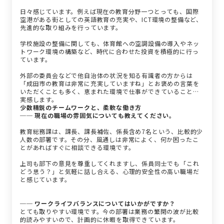
日々感じています。例えば現在の教育分野一つとっても、国際
空港がある街としての英語教育の充実や、ICT環境の整備など、
先進的な取り組みを行っています。
学校施設の整備に関しても、体育館への空調設備の導入やネッ
トワーク環境の構築など、時代に合わせた投資を積極的に行っ
ています。
外部の委員会などで他自治体の状況を知る有識者の方からは
「成田市の教育は非常に充実していますね」とお褒めの言葉を
いただくことも多く、恵まれた環境で仕事ができていることを
実感します。
少数精鋭のチームワークと、柔軟な働き方
── 現在の職場の雰囲気についても教えてください。
教育総務課は、課長、課長補佐、係長含め7名という、比較的少
人数の部署です。その分、風通しは非常によく、何か困ったこ
とがあればすぐに相談できる環境です。
上司も部下の意見を尊重してくれますし、係員同士でも「これ
どう思う？」と気軽に話し合える、心理的安全性の高い職場だ
と感じています。
── ワークライフバランスについてはいかがですか？
とても取りやすい環境です。今の部署は業務の繁閑の波が比較
的読みやすいので、計画的に休暇を取得できています。