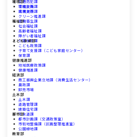
環境部
交通防犯課
下総支所
環境計画課
大栄支所
環境対策課
クリーン推進課
福祉部
環境衛生課
社会福祉課
高齢者福祉課
障がい者福祉課
こども未来部
介護保険課
こども政策課
子育て支援課（こども家庭センター）
保育課
健康推進部
地域医療政策課
健康増進課
経済部
商工振興企業立地課（消費生活センター）
農政課
卸売市場
土木部
土木課
道路管理課
建築住宅課
都市部
下水道課
都市計画課（交通政策室）
市街地整備課（区画整理推進室）
公園緑地課
教育部