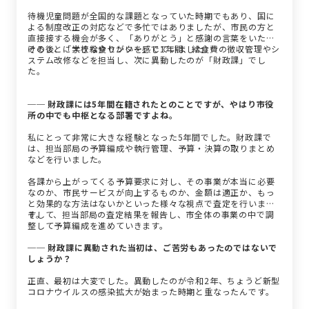
待機児童問題が全国的な課題となっていた時期でもあり、国に
よる制度改正の対応などで多忙ではありましたが、市民の方と
直接接する機会が多く、「ありがとう」と感謝の言葉をいただ
けることに大きなやりがいを感じていました。
その後、「学校給食センター」で1年間、給食費の徴収管理やシ
ステム改修などを担当し、次に異動したのが「財政課」でし
た。
── 財政課には5年間在籍されたとのことですが、やはり市役
所の中でも中枢となる部署ですよね。
私にとって非常に大きな経験となった5年間でした。財政課で
は、担当部局の予算編成や執行管理、予算・決算の取りまとめ
などを行いました。
各課から上がってくる予算要求に対し、その事業が本当に必要
なのか、市民サービスが向上するものか、金額は適正か、もっ
と効果的な方法はないかといった様々な視点で査定を行いま
す。
そして、担当部局の査定結果を報告し、市全体の事業の中で調
整して予算編成を進めていきます。
── 財政課に異動された当初は、ご苦労もあったのではないで
しょうか？
正直、最初は大変でした。異動したのが令和2年、ちょうど新型
コロナウイルスの感染拡大が始まった時期と重なったんです。