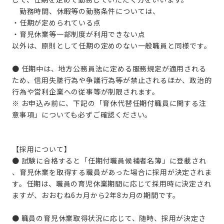
勤務時間、休暇等の勤務条件については、
・任期が定められている点
・育児休業等一部制度が利用できない点
以外は、原則として任期の定めのない一般職員と同様です。
● 任期中は、地方公務員法に定める服務規定が適用される
ため、信用失墜行為や争議行為等が禁止されるほか、政治的
行為や営利企業への従事等が制限されます。
※ お申込み前に、下記の「育休代替任期付職員に関する注
意事項」についても必ずご確認ください。
【採用について】
● 試験に合格すると「任期付職員候補者名簿」に登載され
、育児休業を取得する職員があった場合に採用が決定されま
す。任期は、職員の育児休業期間に応じて採用時に決定され
ますが、おおむね6カ月から2年8カ月の期間です。
● 職員の育児休業取得状況に応じて、随時、採用が決定さ