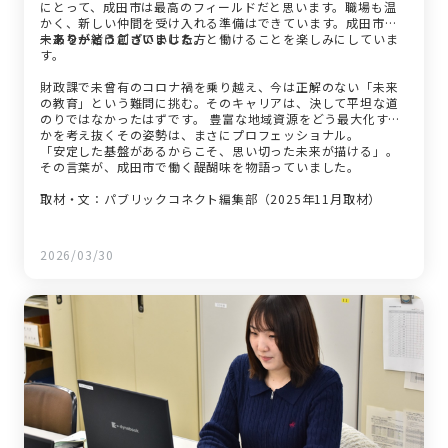
にとって、成田市は最高のフィールドだと思います。職場も温
かく、新しい仲間を受け入れる準備はできています。成田市の
未来を一緒に創っていける方と働けることを楽しみにしていま
ーありがとうございました。
す。
財政課で未曾有のコロナ禍を乗り越え、今は正解のない「未来
の教育」という難問に挑む。そのキャリアは、決して平坦な道
のりではなかったはずです。 豊富な地域資源をどう最大化する
かを考え抜くその姿勢は、まさにプロフェッショナル。
「安定した基盤があるからこそ、思い切った未来が描ける」。
その言葉が、成田市で働く醍醐味を物語っていました。
取材・文：パブリックコネクト編集部（2025年11月取材）
2026/03/30