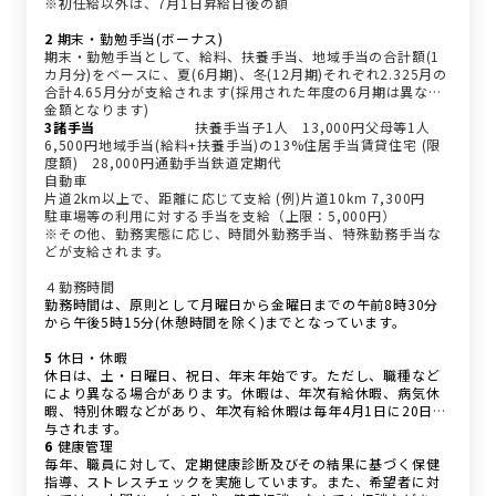
※初任給以外は、7月1日昇給日後の額
2
期末・勤勉手当(ボーナス)
期末・勤勉手当として、給料、扶養手当、地域手当の合計額(1
カ月分)をベースに、夏(6月期)、冬(12月期)それぞれ2.325月の
合計4.65月分が支給されます(採用された年度の6月期は異なる
金額となります)
3諸手当
種類
区分
支給額
扶養手当子1人 13,000円父母等1人
6,500円地域手当(給料+扶養手当)の13%住居手当賃貸住宅 (限
度額) 28,000円通勤手当鉄道定期代
自動車
片道2km以上で、距離に応じて支給 (例)片道10km 7,300円
駐車場等の利用に対する手当を支給（上限：5,000円）
※その他、勤務実態に応じ、時間外勤務手当、特殊勤務手当な
どが支給されます。
４勤務時間
勤務時間は、原則として月曜日から金曜日までの午前8時30分
から午後5時15分(休憩時間を除く)までとなっています。
5
休日・休暇
休日は、土・日曜日、祝日、年末年始です。ただし、職種など
により異なる場合があります。休暇は、年次有給休暇、病気休
暇、特別休暇などがあり、年次有給休暇は毎年4月1日に20日付
与されます。
6
健康管理
毎年、職員に対して、定期健康診断及びその結果に基づく保健
指導、ストレスチェックを実施しています。また、希望者に対