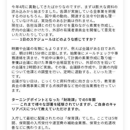
今年4月に異動してきたばかりなのですが、まずは膨大な資料の
読み込みから始まりました。各課が実施している全事業を把握
するのはもちろん、国や県の動向、関連する法令や計画も理解
していなければ、実効性のある計画は作れません。
現在は、各担当課との打ち合わせを重ねながら素案を作成し、
庁内の会議にかけたり、外部の有識者委員会を開催して意見を
いただいたりしています。
── 1日のスケジュールはどのような感じですか？
時期や会議の有無にもよりますが、例えば会議がある日であれ
ば、朝は8時15分頃に出勤します。始業後にメールチェックや事
務連絡を済ませ、午前中は集中して計画の素案作成に取り組み
ます。
午後は会議に向けた準備や会場設営を行い、外部の方を招いて
の会議を2時間ほど実施。その後、会議録の作成や、計画の内容
について他課との調整を行い、定時に退勤する、といった流れ
です。
会議がない日は、じっくりと資料作成に向き合ったり、教育委
員会の事務事業に関する点検評価など他の担当業務を行ってい
ます。
ターニングポイントとなった「財政課」での5年間
── これまで様々な部署を経験されていますが、ご自身のキャ
リアパスについて教えていただけますか。
入庁して最初に配属されたのは「保育課」でした。ここでは5年
間、保育園の入所受付や運営費の補助金業務、保育士の処遇改
善などに携わりました。