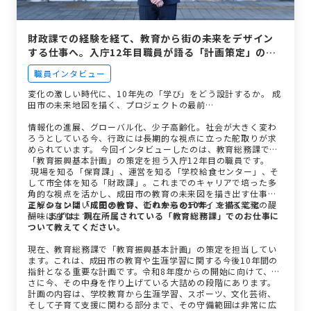
財政課での経験を経て、教育から街の未来をデザイン
する仕事へ。入庁12年目職員が語る「計画策定」のリ
アル。
職員インタビュー
変化の激しい時代に、10年先の「学び」をどう設計するか。 成
田市の未来地図を描く、プロジェクトの最前…
情報化の進展、グローバル化、少子高齢化。社会が大きく変わ
ろうとしている今、行政には長期的な視点に立った舵取りが求
められています。 今回インタビューしたのは、教育総務課で
「教育振興基本計画」の策定を担う入庁12年目の職員です。
現場を知る「保育課」、運営を知る「学校給食センター」、そ
して市全体を知る「財政課」。これまでのキャリアで培った多
角的な視点を活かし、成田市の教育の未来図を描き出す仕事。
正解のない問いに向き合い、街の未来をデザインする業務の醍
ミッションは「成田の教育、これからの10年」を描くこと
醐味に迫ります。
── まずは、現在所属されている「教育総務課」でのお仕事に
ついて教えてください。
現在、教育総務課で「教育振興基本計画」の策定を担当してい
ます。これは、成田市の教育や生涯学習に関する今後10年間の
指針となる重要な計画です。令和8年度からの開始に向けて、ま
さに今、その中身を作り上げている大詰めの段階にあります。
計画の内容は、学校教育から生涯学習、スポーツ、文化芸術、
そして子育て支援に関わる部分まで、その守備範囲は非常に広