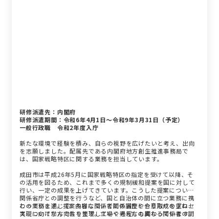
研修派遣先：内閣府
研修派遣期間：令和6年4月1日～令和9年3月31日（予定）
一般行政職 令和2年度入庁
新たな環境で経験を積み、自らの視野を広げたいと考え、出向
を志願しました。配属先である内閣府地方創生推進事務局で
は、国家戦略特区に関する業務を担当しています。
成田市は平成26年5月に国家戦略特区の指定を受けて以降、そ
の活用を図るため、これまで多くの規制緩和提案を国に対して
行い、一定の成果を上げてきています。こうした提案について
関係省庁との調整を行うなど、国と自治体の間に立つ業務に携
わっています。提案内容について関係省庁とやり取りを重ね、
この業務を通じて、多様な関係者との調整や合意形成のプロセ
実現に向けた方向性を整理していく過程にも関わっています。
スについて学んでおります。立場や考え方の異なる関係者の間