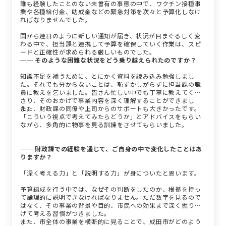
誰も経験したことのない未曾有の事態の中で、ワクチン接種事
業や各種給付金、助成金などの緊急対策を次々と予算化しなけ
ればなりませんでした。
国から連日のように新しい通知が届き、状況が目まぐるしく変
わる中で、担当課と連携して予算を確保していく作業は、スピ
ードと正確性が求められる厳しいものでした。
── そのような困難な状況をどう乗り越えられたのですか？
知識不足を補うために、とにかく資料を読み込み勉強しまし
た。それでも分からないことは、恥ずかしがらずに担当課の職
員に教えを乞いました。皆さん忙しい中でも丁寧に教えてくだ
さり、そのおかげで事業内容を深く理解することができまし
た。
また、財政課の同僚や上司からのサポートも大きかったです。
「こういう視点で考えてみたらどうか」とアドバイスをもらい
ながら、多角的に物事を見る訓練をさせてもらいました。
── 財政課での経験を通じて、ご自身の中で変化したことはあ
りますか？
「深く考える力」と「説明する力」が身についたと思います。
予算編成を行う中では、なぜその判断をしたのか、根拠を持っ
て論理的に説明できなければなりません。ただ数字を見るので
はなく、その事業の背景や目的、市民への効果まで深く掘り下
げて考える習慣がつきました。
また、市全体の事業を横断的に見ることで、成田市がどのよう