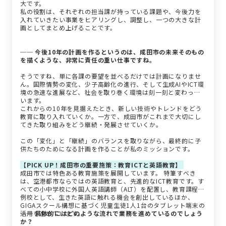
大です。
私の役割は、それぞれの担当課が持っている課題や、今後力を
入れていきたい事業をヒアリングし、調整し、一つの大きな計
画としてまとめ上げることです。
── 今後10年の計画を作るというのは、成田市の未来そのもの
を描くような、非常に責任の重い仕事ですね。
そうですね、単に各課の要望を並べるだけでは計画になりませ
ん。国際情勢の変化、少子高齢化の進行、そして生成AIやICT環
境の急速な進展など、社会を取り巻く環境は刻一刻と変わって
います。
これからの10年を見据えたとき、新しい技術やトレンドをどう
教育に取り入れていくか。一方で、成田市がこれまで大切にし
てきた取り組みをどう継続・発展させていくか。
この「変化」と「継続」のバランスを取りながら、最終的に子
供たちのためになる計画を作ることが私のミッションです。
【PICK UP！成田市の重要施策：教育ICTと英語教育】
成田市では特色ある教育施策を展開しています。 特筆すべき
は、空港都市ならではの英語教育と、先進的なICT教育です。す
べての小中学校に外国人英語講師（ALT）を配置し、教育課程特
例校として、生きた英語に触れる機会を創出しているほか、
GIGAスクール構想に基づく児童生徒1人1台のタブレット端末の
活用を進めています。
── 具体的にはどのような流れで業務を進めているのでしょう
か？