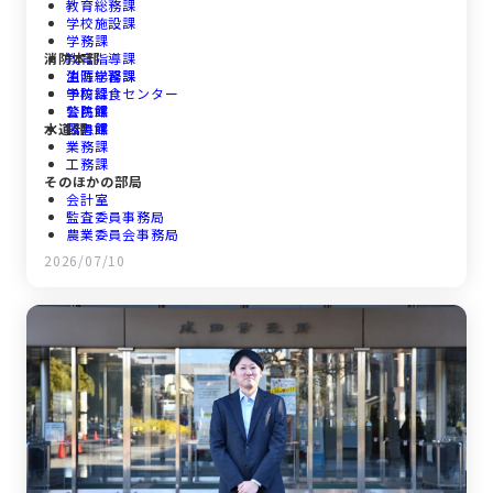
教育総務課
学校施設課
学務課
消防本部
教育指導課
生涯学習課
消防総務課
学校給食センター
予防課
公民館
警防課
水道部
図書館
救急課
業務課
工務課
そのほかの部局
会計室
監査委員事務局
農業委員会事務局
議会事務局
2026/07/10
選挙管理委員会事務局