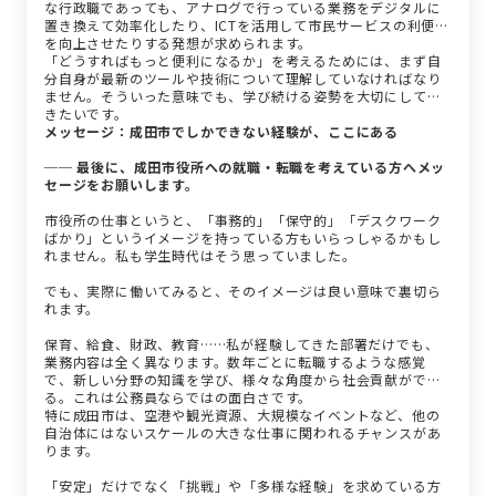
な行政職であっても、アナログで行っている業務をデジタルに
置き換えて効率化したり、ICTを活用して市民サービスの利便性
を向上させたりする発想が求められます。
「どうすればもっと便利になるか」を考えるためには、まず自
分自身が最新のツールや技術について理解していなければなり
ません。そういった意味でも、学び続ける姿勢を大切にしてい
きたいです。
メッセージ：成田市でしかできない経験が、ここにある
── 最後に、成田市役所への就職・転職を考えている方へメッ
セージをお願いします。
市役所の仕事というと、「事務的」「保守的」「デスクワーク
ばかり」というイメージを持っている方もいらっしゃるかもし
れません。私も学生時代はそう思っていました。
でも、実際に働いてみると、そのイメージは良い意味で裏切ら
れます。
保育、給食、財政、教育……私が経験してきた部署だけでも、
業務内容は全く異なります。数年ごとに転職するような感覚
で、新しい分野の知識を学び、様々な角度から社会貢献ができ
る。これは公務員ならではの面白さです。
特に成田市は、空港や観光資源、大規模なイベントなど、他の
自治体にはないスケールの大きな仕事に関われるチャンスがあ
ります。
「安定」だけでなく「挑戦」や「多様な経験」を求めている方