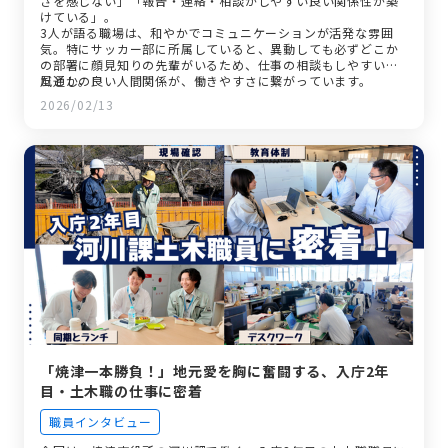
さを感じない」「報告・連絡・相談がしやすい良い関係性が築
けている」。
3人が語る職場は、和やかでコミュニケーションが活発な雰囲
気。特にサッカー部に所属していると、異動しても必ずどこか
の部署に顔見知りの先輩がいるため、仕事の相談もしやすいの
だとか。
風通しの良い人間関係が、働きやすさに繋がっています。
2026/02/13
「焼津一本勝負！」地元愛を胸に奮闘する、入庁2年
目・土木職の仕事に密着
職員インタビュー