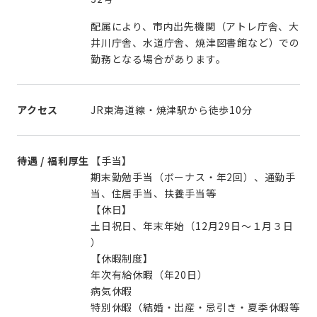
配属により、市内出先機関（アトレ庁舎、大
井川庁舎、水道庁舎、焼津図書館など）での
勤務となる場合があります。
アクセス
JR東海道線・焼津駅から徒歩10分
待遇 / 福利厚生
【手当】
期末勤勉手当（ボーナス・年2回）、通勤手
当、住居手当、扶養手当等
【休日】
土日祝日、年末年始（12月29日～１月３日
）
【休暇制度】
年次有給休暇（年20日）
病気休暇
特別休暇（結婚・出産・忌引き・夏季休暇等