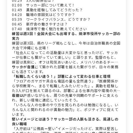
00:29 3人の関係性は？
01:00 サッカー部について教えて！
01:49 異動を経験してみてどうだった？
04:20 職場の雰囲気はどうですか？
05:39 ワークライフバランス、どうですか？
06:45 新庁舎の働きやすさは？
07:40 焼津市で働く魅力を教えてください
練習は週3回！全国大会にも出場する、焼津市役所サッカー部の
実力
練習は週3回、県のリーグ戦もこなし、今年は自治体職員の全国
大会で沖縄にも出場！
「社会人になってこの活動量は大変かなと思ったけど、サッカ
ーが仕事にも繋がっていて楽しい」と語ります。監督のもと、
練習は真剣に、オフは和気あいあいと、メリハリのあるチーム
ワークが自慢。
サッカーを通じて築かれた部署を越えた繋がりが、日々の業務
にも活きています。
「転職したくらい違う！」部署によって変わる仕事と環境
「フロアのガヤガヤ具合も電話の量も全然違う」「医療関係か
ら学校教育へ、まるで転職したみたいだった」。異動を経験し
た3人が口を揃えて語るのは、部署による仕事内容や環境の大き
な違い。
最初は戸惑いながらも、周りの先輩や同期のサポートに支えら
れ、新しい環境に適応していったそう。
「いろんな人の仕事のやり方を見られるのは勉強になるし、い
ろんな人と関われるのが異動の魅力」と、ポジティブに捉えて
います。
堅いイメージとは違う？サッカー部の人脈も活きる、風通しの
良い職場
「入庁前は“公務員＝堅い”イメージだったけど、実際は堅苦し