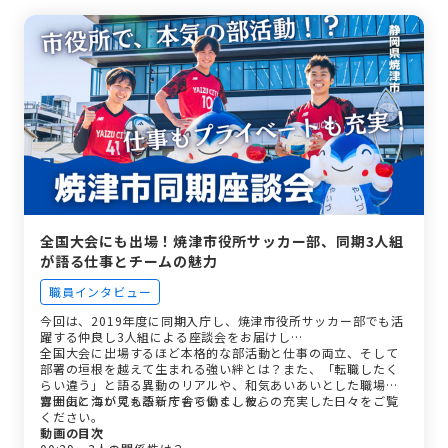
全国大会にも出場！焼津市役所サッカー部、同期3人組
が語る仕事とチームの魅力
職員インタビュー
今回は、2019年度に同期入庁し、焼津市役所サッカー部でも活
躍する仲良し3人組による座談会をお届けし…
全国大会に出場するほど本格的な部活動と仕事の両立、そして
部署の垣根を越えて生まれる強い絆とは？また、「転職したく
らい違う」と語る異動のリアルや、和気あいあいとした職場の
雰囲気についても語ってもらいました。
富士山と海が見える新庁舎で働く、彼らの充実した日々をご覧
ください。
動画の目次