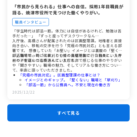
「市民から見られる」仕事への自信。採用1年目職員が
語る、焼津市役所で見つけた働くやりがい。
職員インタビュー
「学生時代は部活一筋。体力には自信があるけれど、勉強は苦
手だった…」 「ずっと座ってデスクワークなん…
入庁後、高橋さんが配属されたのは区画整理課。地権者と直接
向き合い、移転の交渉を行う「究極の市民対応」とも言える部
署です。 想像していた「お堅い」イメージとは裏腹の「堅くな
い」職場で、時には草刈りや蜂の巣駆除まで行う日々に、入庁
部活動で培った「代表」としての自信を胸に、公務員というキ
前の不安はいつしか消えていました。
ャリアを選んだ高橋さんに、入庁半年で感じる仕事のやりがい
や「聞きやすい」職場の魅力、そしてリアルな働き方につい
て、率直に語っていただきました。
「究極の市民対応」。区画整理課の仕事とは？
イメージとのギャップ。「堅くない」職場と「草刈り」
「部活一筋」から公務員へ。不安と現在の働き方
「代表」としての自信。私が公務員を選んだ理由
2025/12/22
面接対策は「カンペなし」。若手職員としての想いと
は。
すべて見る