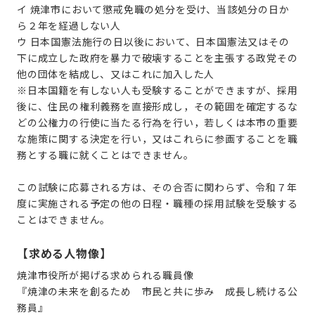
イ 焼津市において懲戒免職の処分を受け、当該処分の日か
ら２年を経過しない人
ウ 日本国憲法施行の日以後において、日本国憲法又はその
下に成立した政府を暴力で破壊することを主張する政党その
他の団体を結成し、又はこれに加入した人
※日本国籍を有しない人も受験することができますが、採用
後に、住民の権利義務を直接形成し，その範囲を確定するな
どの公権力の行使に当たる行為を行い，若しくは本市の重要
な施策に関する決定を行い，又はこれらに参画することを職
務とする職に就くことはできません。
この試験に応募される方は、その合否に関わらず、令和７年
度に実施される予定の他の日程・職種の採用試験を受験する
ことはできません。
【求める人物像】
焼津市役所が掲げる求められる職員像
『焼津の未来を創るため 市民と共に歩み 成長し続ける公
務員』