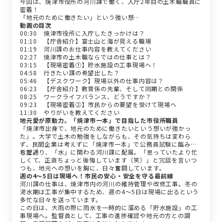
今回は、焼津市役所の河川課で働く、入庁2年目の土木職職員に
密着！
「地元のために働きたい」という強い想…
動画の目次
00:30 焼津市役所に入庁したきっかけは？
01:10 【庁舎紹介】富士山と海が見える職場
01:19 河川課のお仕事内容を教えてください
02:27 焼津市の土木職ならではの仕事とは？
03:15 【現場密着①】貯水施設の工事現場へ！
04:58 行きたい課の希望出した？
05:46 【デスクワーク】現場以外の仕事内容は？
06:23 【庁舎紹介】教育係の先輩、そして同期との関係
08:25 ワークライフバランス、どうですか？
09:23 【現場密着②】市民からの要望を受けて現場へ
11:30 やりがいを教えてください
地元愛が原動力。「焼津市一本」で目指した市役所職員
「焼津市出身で、地元のために働きたいという想いが強かっ
た」。大学で土木の勉強をしながらも、その気持ちは変わら
ず、民間企業は考えずに「焼津市一本」で公務員試験に臨みま
した。
希望通り、「水」に関わる河川課に配属。「思っていたより忙
しくて、正直ちょっと後悔しています（笑）」と冗談を言いつ
つも、地元への想いを胸に、日々奮闘しています。
週の4〜5日は現場へ！市民の安心・安全を守る最前線
河川課の仕事は、焼津市内の河川の維持管理や改修工事。冬の
渇水期は工事が集中するため、週の4〜5日は現場に出るという
多忙な日々を送っています。
この日は、大雨の際に雨水を一時的に溜める「貯水施設」の工
事現場へ。監督員として、工事の進捗確認や地元の方との調