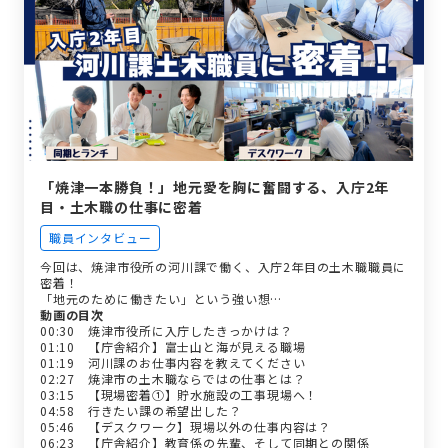
「焼津一本勝負！」地元愛を胸に奮闘する、入庁2年
目・土木職の仕事に密着
職員インタビュー
今回は、焼津市役所の河川課で働く、入庁2年目の土木職職員に
密着！
「地元のために働きたい」という強い想…
動画の目次
00:30 焼津市役所に入庁したきっかけは？
01:10 【庁舎紹介】富士山と海が見える職場
01:19 河川課のお仕事内容を教えてください
02:27 焼津市の土木職ならではの仕事とは？
03:15 【現場密着①】貯水施設の工事現場へ！
04:58 行きたい課の希望出した？
05:46 【デスクワーク】現場以外の仕事内容は？
06:23 【庁舎紹介】教育係の先輩、そして同期との関係