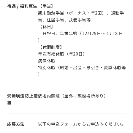
待遇 / 福利厚生
【手当】
期末勤勉手当（ボーナス・年2回）、通勤手
当、住居手当、扶養手当等
【休日】
土日祝日、年末年始（12月29日～１月３日
）
【休暇制度】
年次有給休暇（年20日）
病気休暇
特別休暇（結婚・出産・忌引き・夏季休暇等
）
受動喫煙防止措
敷地内禁煙（屋外に喫煙場所あり）
置
応募方法
以下の申込フォームからお申込みください。