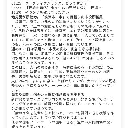
08:25 ワークライフバランス、どうですか？
09:23 【現場密着②】市民からの要望を受けて現場へ
11:30 やりがいを教えてください
地元愛が原動力。「焼津市一本」で目指した市役所職員
「焼津市出身で、地元のために働きたいという想いが強かっ
た」。大学で土木の勉強をしながらも、その気持ちは変わら
ず、民間企業は考えずに「焼津市一本」で公務員試験に臨みま
した。
希望通り、「水」に関わる河川課に配属。「思っていたより忙
しくて、正直ちょっと後悔しています（笑）」と冗談を言いつ
つも、地元への想いを胸に、日々奮闘しています。
週の4〜5日は現場へ！市民の安心・安全を守る最前線
河川課の仕事は、焼津市内の河川の維持管理や改修工事。冬の
渇水期は工事が集中するため、週の4〜5日は現場に出るという
多忙な日々を送っています。
この日は、大雨の際に雨水を一時的に溜める「貯水施設」の工
事現場へ。監督員として、工事の進捗確認や地元の方との調
整、書類整理など、業務は多岐にわたります。
入庁2年目、まだまだ学ぶことばかりですが、大ベテランの現場
監督の力を借りながら、一つ一つの仕事に真摯に向き合ってい
ます。
先輩や同期。温かい人間関係が成長を支える
新庁舎のオフィスはパソコンを持ち運び、好きな場所でミーテ
ィングができます。部署や役職に関わらず、コミュニケーショ
ンが取りやすい環境です。
「席の両側を先輩たちで挟んで、いつでも質問できる状態を作
ってくれたので、とても安心感がありました」
仕事の話もプライベートの話もできる、温かい人間関係が彼の
成長を支えています。