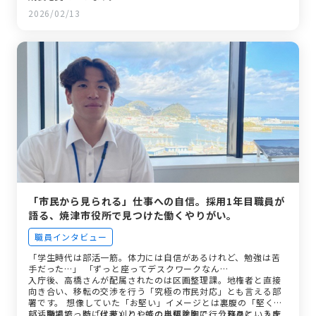
2026/02/13
「市民から見られる」仕事への自信。採用1年目職員が
語る、焼津市役所で見つけた働くやりがい。
職員インタビュー
「学生時代は部活一筋。体力には自信があるけれど、勉強は苦
手だった…」 「ずっと座ってデスクワークなん…
入庁後、高橋さんが配属されたのは区画整理課。地権者と直接
向き合い、移転の交渉を行う「究極の市民対応」とも言える部
署です。 想像していた「お堅い」イメージとは裏腹の「堅くな
い」職場で、時には草刈りや蜂の巣駆除まで行う日々に、入庁
部活動で培った「代表」としての自信を胸に、公務員というキ