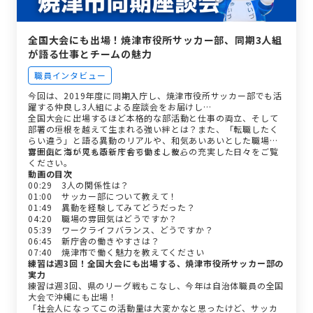
全国大会にも出場！焼津市役所サッカー部、同期3人組
が語る仕事とチームの魅力
職員インタビュー
今回は、2019年度に同期入庁し、焼津市役所サッカー部でも活
躍する仲良し3人組による座談会をお届けし…
全国大会に出場するほど本格的な部活動と仕事の両立、そして
部署の垣根を越えて生まれる強い絆とは？また、「転職したく
らい違う」と語る異動のリアルや、和気あいあいとした職場の
雰囲気についても語ってもらいました。
富士山と海が見える新庁舎で働く、彼らの充実した日々をご覧
ください。
動画の目次
00:29 3人の関係性は？
01:00 サッカー部について教えて！
01:49 異動を経験してみてどうだった？
04:20 職場の雰囲気はどうですか？
05:39 ワークライフバランス、どうですか？
06:45 新庁舎の働きやすさは？
07:40 焼津市で働く魅力を教えてください
練習は週3回！全国大会にも出場する、焼津市役所サッカー部の
実力
練習は週3回、県のリーグ戦もこなし、今年は自治体職員の全国
大会で沖縄にも出場！
「社会人になってこの活動量は大変かなと思ったけど、サッカ