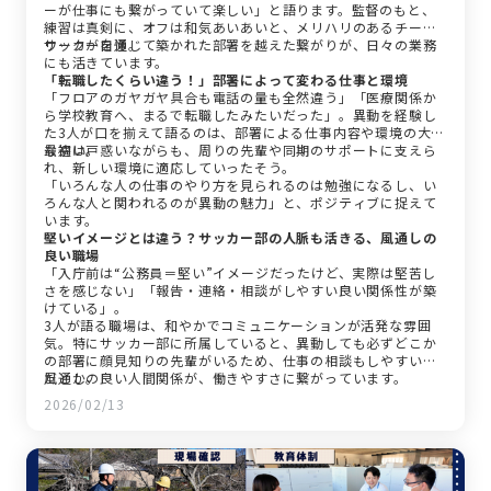
ーが仕事にも繋がっていて楽しい」と語ります。監督のもと、
練習は真剣に、オフは和気あいあいと、メリハリのあるチーム
ワークが自慢。
サッカーを通じて築かれた部署を越えた繋がりが、日々の業務
にも活きています。
「転職したくらい違う！」部署によって変わる仕事と環境
「フロアのガヤガヤ具合も電話の量も全然違う」「医療関係か
ら学校教育へ、まるで転職したみたいだった」。異動を経験し
た3人が口を揃えて語るのは、部署による仕事内容や環境の大き
な違い。
最初は戸惑いながらも、周りの先輩や同期のサポートに支えら
れ、新しい環境に適応していったそう。
「いろんな人の仕事のやり方を見られるのは勉強になるし、い
ろんな人と関われるのが異動の魅力」と、ポジティブに捉えて
います。
堅いイメージとは違う？サッカー部の人脈も活きる、風通しの
良い職場
「入庁前は“公務員＝堅い”イメージだったけど、実際は堅苦し
さを感じない」「報告・連絡・相談がしやすい良い関係性が築
けている」。
3人が語る職場は、和やかでコミュニケーションが活発な雰囲
気。特にサッカー部に所属していると、異動しても必ずどこか
の部署に顔見知りの先輩がいるため、仕事の相談もしやすいの
だとか。
風通しの良い人間関係が、働きやすさに繋がっています。
2026/02/13