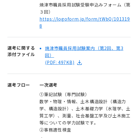
焼津市職員採用試験受験申込みフォーム（第
３回）
https://logoform.jp/form/tWbQ/101319
8
選考に関する
焼津市職員採用試験案内（第2回、第3
添付ファイル
回）
(PDF: 497KB)
選考フロー
一次選考
①筆記試験（専門試験）
数学・物理・情報、土木構造設計（構造力
学、構造設計）、土木基礎力学（水理学、土
質工学）、測量、社会基盤工学及び土木施工
等についての学力試験です。
②事務適性検査