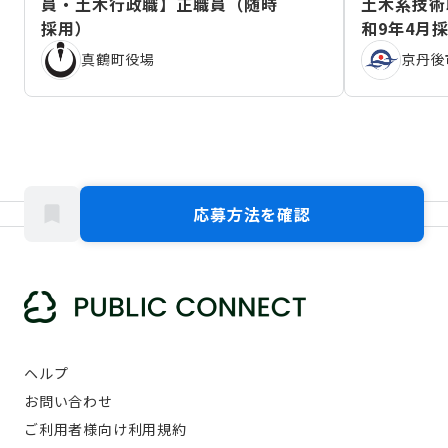
員・土木行政職】正職員（随時
土木系技術
採用）
和9年4月
真鶴町役場
京丹後
応募方法を確認
ヘルプ
お問い合わせ
ご利用者様向け利用規約