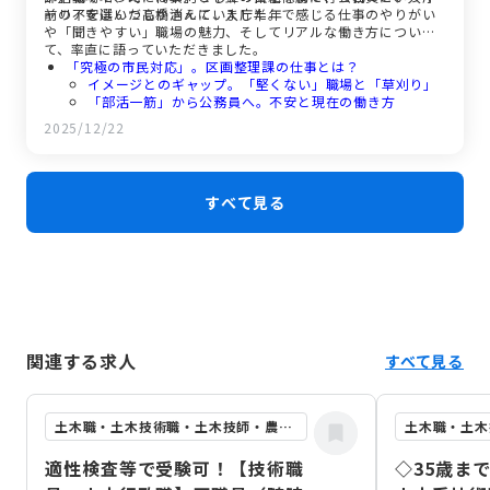
前の不安はいつしか消えていました。
ャリアを選んだ高橋さんに、入庁半年で感じる仕事のやりがい
や「聞きやすい」職場の魅力、そしてリアルな働き方につい
て、率直に語っていただきました。
「究極の市民対応」。区画整理課の仕事とは？
イメージとのギャップ。「堅くない」職場と「草刈り」
「部活一筋」から公務員へ。不安と現在の働き方
「代表」としての自信。私が公務員を選んだ理由
2025/12/22
面接対策は「カンペなし」。若手職員としての想いと
は。
すべて見る
関連する求人
すべて見る
土木職・土木技術職・土木技師・農業土木職
適性検査等で受験可！【技術職
◇35歳ま