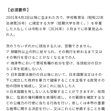
【必須要件】
2001年4月2日以降に生まれた方
で、学校教育法（昭和22年
法律第26号）に規定する大学（短期大学を除く。）を卒業
した人もしくは令和８年（2026年）３月までに卒業見込み
の人。
次のうちいずれかに該当する人は、受験できません。
ア 禁錮刑以上の刑に処せられ、その執行を終わるまで又は
その執行を受けることがなくなるまでの人
イ 焼津市において懲戒免職の処分を受け、当該処分の日か
ら２年を経過しない人
ウ 日本国憲法施行の日以後において、日本国憲法又はその
下に成立した政府を暴力で破壊することを主張する政党その
他の団体を結成し、又はこれに加入した人
※日本国籍を有しない人も受験することができますが、採用
後に、住民の権利義務を直接形成し，その範囲を確定するな
どの公権力の行使に当たる行為を行い，若しくは本市の重要
な施策に関する決定を行い，又はこれらに参画することを職