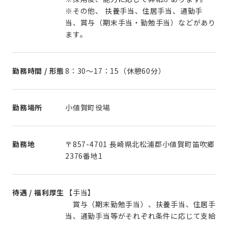
※その他、 扶養手当、住居手当、通勤手
当、賞与（期末手当・勤勉手当）などがあり
ます。
勤務時間 / 形態
8：30〜17：15（休憩60分）
勤務場所
小値賀町役場
勤務地
〒857-4701 長崎県北松浦郡小値賀町笛吹郷
2376番地1
待遇 / 福利厚生
【手当】
賞与（期末勤勉手当）、扶養手当、住居手
当、通勤手当等がそれぞれ条件に応じて支給
。