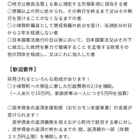
〇地方公務員法第１６条に規定する欠格条項に該当する者
○禁錮以上の刑に処せられ、その執行を終るまで又はその執
行を受けることがなくなるまでの者
○小値賀町職員として懲戒免職の処分を受け、当該処分の日
から２年を経過しない者
○日本国憲法施行の日以後において、日本国憲法又はその下
に成立した政府を暴力で破壊すること を主張する政党その
他の団体を結成し、又はこれに加入した者
【歓迎要件】
採用されるといろんな助成があります！
○小値賀町への移住に要した引越費用の2/3を補助。
（一人あたり10万円、家族世帯は一人につき5万円を加算）
○奨学資金の返済支援制度（おぢカモン支援事業）の支援が
受けられます！
奨学資金の返済義務を抱えながら町内で就労する者に対し
、奨学資金の返済が終わるまでの 間、返済額の一部（年額
２０万円上限）を補助します。