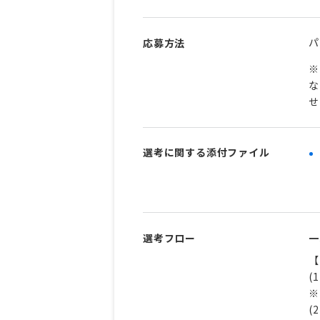
パ
応募方法
※
な
せ
選考に関する添付ファイル
選考フロー
一
【
(
※
(