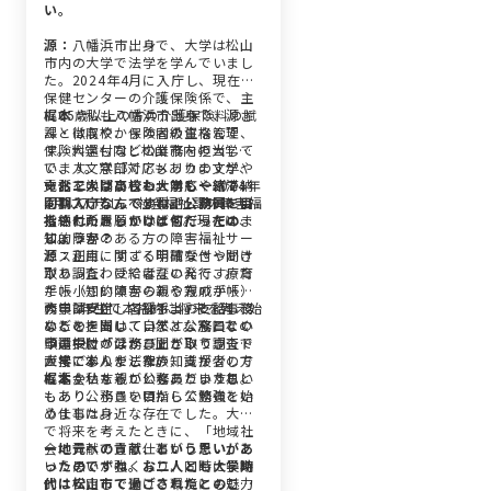
い。
源：
八幡浜市出身で、大学は松山
市内の大学で法学を学んでいまし
た。2024年4月に入庁し、現在は
保健センターの介護保険係で、主
に65歳以上の方の介護保険料の賦
梶本：
私も八幡浜市出身で、源さ
課・徴収や、保険者の資格管理、
んとは高校からの同級生なんで
保険料還付などの業務を担当して
す。大学も同じ松山市内の大学
います。窓口対応もありますが、
で、人文学部でアメリカの文学や
電話での問い合わせ対応や、滞納
文化を学びました。同じく2024年
ーお二人は高校も大学も一緒で、
されている方への電話・訪問によ
4月に入庁し、社会福祉課の障害福
同期入庁なんですね！公務員を目
る納付のお願いなども行っていま
祉係に所属しています。現在は、
指されたきっかけは何だったので
す。
知的障害のある方の障害福祉サー
しょうか？
ビス利用に関する申請受付や聞き
源：
正直、すごく明確なきっかけ
取り調査、受給者証の発行、療育
があったわけではないんです。た
手帳（知的障害のある方の手帳）
だ、小さい頃から親や親戚が「公
の申請受付、各種手当の支給事務
務員は安定しているよ」と話して
大学3年生で本格的に将来を考え始
などを担当しています。窓口での
いるのを聞いていて、なんとなく
めたときには、自然と公務員とい
申請受付のほか、聞き取り調査で
頭の中に「公務員」というワード
う選択肢が浮かび上がってきて、
直接ご本人やご家族、支援者の方
が常にありました。
大学で学んだ法律の知識が少しで
にお会いすることもありますね。
も活かせたらいいな、という思い
梶本：
私も親が公務員だったこと
もあり公務員を目指して勉強を始
もあり、小さい頃から公務員とい
めました。
う仕事は身近な存在でした。大学
で将来を考えたときに、「地域社
会に貢献できる仕事がしたい」と
ー地元への貢献、という思いがあ
いう思いが強くなり、同時に長期
ったのですね。お二人とも大学時
的に安定して働ける環境にも魅力
代は松山市で過ごされたとのこと