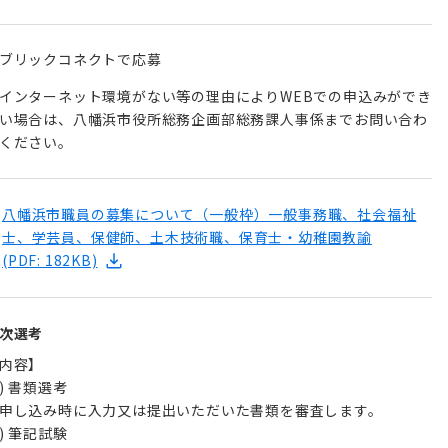
ブリックコネクトで応募
インターネット環境がない等の理由によりWEBでの申込みができ
い場合は、八幡浜市役所総務企画部総務課人事係までお問い合わ
ください。
八幡浜市職員の募集について（一般枠）一般事務職、社会福祉
士、学芸員、保健師、土木技術職、保育士・幼稚園教諭
(PDF: 182KB)
次選考
内容】
1) 書類選考
申し込み時に入力又は提出いただいた書類を審査します。
2) 筆記試験