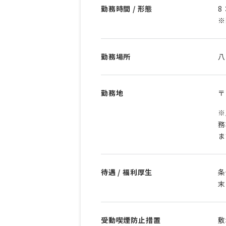
勤務時間 / 形態
8
※
勤務場所
八
勤務地
〒
※
務
ま
待遇 / 福利厚生
条
末
受動喫煙防止措置
敷