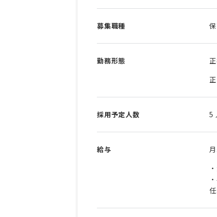
募集職種
保
勤務形態
正
正
採用予定人数
5
給与
・
・
任