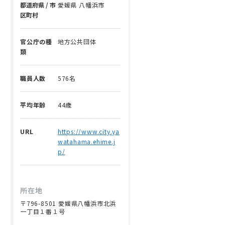
都道府県 / 市
愛媛県 八幡浜市
区町村
官公庁の種
地方公共団体
類
職員人数
576名
平均年齢
44歳
URL
https://www.city.ya
watahama.ehime.j
p/
所在地
〒796-8501 愛媛県八幡浜市北浜
一丁目１番１号