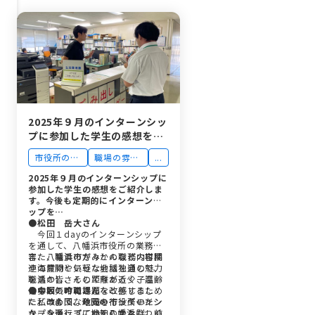
2025年９月のインターンシッ
プに参加した学生の感想を紹
介します！
市役所の魅
職場の雰囲
...
力
気
2025年９月のインターンシップに
参加した学生の感想をご紹介しま
す。
今後も定期的にインターンシ
ップを…
●松田 岳大さん
今回１dayのインターンシップ
を通して、八幡浜市役所の業務内
容、八幡浜市がみかんなどの柑橘
また、職員の方々との職務内容関
や海産物といった地域独自の魅力
連の質問や気軽な会話を通して、
を活かし、そして今ある少子高齢
職員の皆さんの距離が近く、温か
化などの市の課題を改善するため
い雰囲気の職場だなと感じまし
●中坂 吟司さん
にどのような政策を行っていた
た。改めて、今回のインターンシ
私は今回、地元の市役所のイン
か、今後行っていくのかを詳しく
ップを通して、地元八幡浜につい
ターンシップに参加しました。前