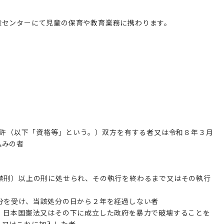
童センターにて児童の保育や教育業務に携わります。
の免許（以下「資格等」という。）双方を有する者又は令和８年３月
込みの者
禁刑）
以上の刑に処せられ、その執行を終わるまで又はその執行
分を受け、当該処分の日から２年を経過しない者
、日本国憲法又はその下に成立した政府を暴力で破壊することを
、又はこれに加入した者