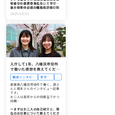
知ることができました。
て新しい視点から見ることがで
半は市の主要政策について学び、
き、将来はこの八幡浜の発展に関
後半は市の施設の職場見学を行い
ありがとうございました。
わりたいと強く考えました。
ました。１日を通して、知ってい
2025/10/21
本日はありがとうございました。
るようで知らなかった八幡浜市の
現状の課題や、それを改善するた
めの取り組みを知ったり、働く人
の視点や仕事に対する思いを知し
ったりと、新たに多くのことを学
びました。特に、後半の職場見学
では、実際に仕事をされている方
に直接お会いし、現場の様子をリ
アルに知ることができました。公
務員として働くうえで、大事にし
たいことや、やってみたい仕事に
気づくことができる良い機会にな
入庁して1年、八幡浜市役所
りました。
で働いた感想を教えてくださ
い！～1年目職員に、入庁前
職員インタビュ
若手職
...
後の想いややりがいを聞いて
ー
員
みました～
愛媛県八幡浜市役所で働く、源さ
んと梶本さんのインタビュー記事
です。
お二人は高校からの同級生でかつ
同期…
ーまずはお二人の自己紹介と、現
在のお仕事について教えてくださ