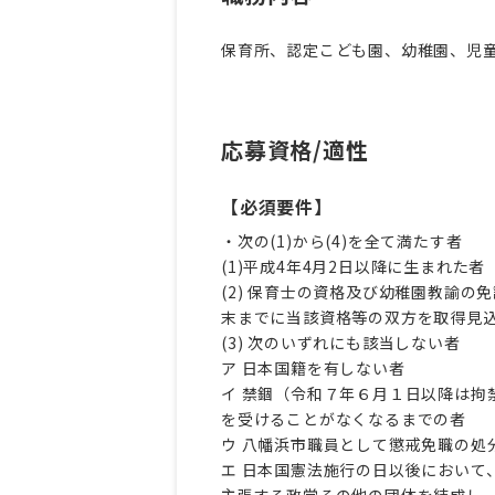
保育所、認定こども園、幼稚園、児
応募資格/適性
【必須要件】
・次の(1)から(4)を全て満たす者
(1)平成4年4月2日以降に生まれた者
(2) 保育士の資格及び幼稚園教諭
末までに当該資格等の双方を取得見
(3) 次のいずれにも該当しない者
ア 日本国籍を有しない者
イ 禁錮
（令和７年６月１日以降は拘
を受けることがなくなるまでの者
ウ 八幡浜市職員として懲戒免職の処
エ 日本国憲法施行の日以後において
主張する政党その他の団体を結成し