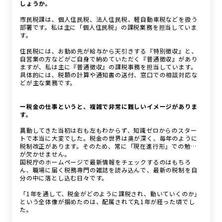
しょうか。
市民税課は、個人住民税、法人住民税、軽自動車税などを扱う
部署です。私は主に「個人住民税」の課税業務を担当していま
す。
住民税には、お勤め先が給与から天引きする『特別徴収』と、
自営業の方などがご自身で納めていただく『普通徴収』があり
ますが、私は主に『普通徴収』の課税事務を担当しています。
具体的には、税額の計算や通知書の送付、窓口での相談対応な
どが主な業務です。
ー税金の仕事というと、複雑で非常に難しいイメージがありま
す。
異動してきた当初は右も左もわからず、知識ゼロからのスター
トで本当に大変でした。税金の世界は奥が深く、毎年のように
税制改正があります。そのため、常に「現在進行形」での勉強
が欠かせません。
国税庁のホームページで最新情報をチェックするのはもちろ
ん、職場に届く税務専門の雑誌を読み込んで、最新の税制を自
分の中に落とし込む日々です。
「1年を通して、税金がどのように課税され、動いていくのか」
という全体像が掴めたのは、配属されて丸1年が経った頃でし
た。