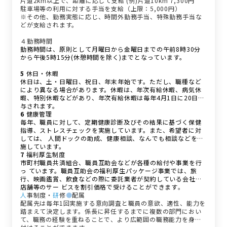
片道2km以上で、距離に応じて支給 (例)片道10km 7,300円
駐車場等の利用に対する手当を支給（上限：5,000円）
※その他、勤務実態に応じ、時間外勤務手当、特殊勤務手当な
どが支給されます。
４勤務時間
勤務時間は、原則として月曜日から金曜日までの午前8時30分
から午後5時15分(休憩時間を除く)までとなっています。
5
休日・休暇
休日は、土・日曜日、祝日、年末年始です。ただし、職種など
により異なる場合があります。休暇は、年次有給休暇、病気休
暇、特別休暇などがあり、年次有給休暇は毎年4月1日に20日付
与されます。
6
健康管理
毎年、職員に対して、定期健康診断及びその結果に基づく保健
指導、ストレスチェックを実施しています。また、希望者に対
しては、 人間ドックの助成、健康相談、なんでも相談などを実
施しています。
7
福利厚生制度
市町村職員共済組合、職員互助会などが各種の給付や事業を行
っ ています。職員互助会の福利厚生パッケージ事業では、旅
行、映画鑑賞、飲食などの際に委託業者が契約している会社や
店舗等のサー ビスを割引価格で受けることができます
。
人
事制度・
研
修
●
配属
配属先は毎年1回実施する意向調査と職員の意欲、適性、能力を
踏まえて決定します。係長に昇任するまでに複数の部門におい
て、職務の経験を重ねることで、より広範囲の職務能力を身に