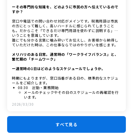
ーその専門的な知識を、どのように市民の方へ伝えているので
すか？
窓口や電話での問い合わせ対応がメインです。税務用語は市民
の方にとって難しく、高いハードルに感じられてしまうこと
も。だからこそ「できるだけ専門用語を使わずに説明する」と
いうことを意識しています。
誰にでも分かる言葉に噛み砕いてお伝えし、お客様から納得し
ていただけた時は、この仕事ならではのやりがいを感じます。
メリハリのある日常。通常時の「ワークライフバランス」と、
繁忙期の「チームワーク」
ー通常時の1日はどのようなスケジュールでしょうか。
時期にもよりますが、窓口当番がある日の、標準的なスケジュ
ールをご紹介します。
08:30 出勤・業務開始
メールのチェックやその日のスケジュールの再確認を行
います。
08:30～13:00 窓口・電話対応（当番制）
2026/03/30
午前中は窓口当番として、市民の方への対応が中心で
す。住民税の証明書発行や、住民税申告書の受付、「税
額がどうしてこうなったのか」といった具体的な相談に
応じます。
すべて見る
13:00～14:00 お昼休み
14:00～17:15 事務作業（デスクワーク）