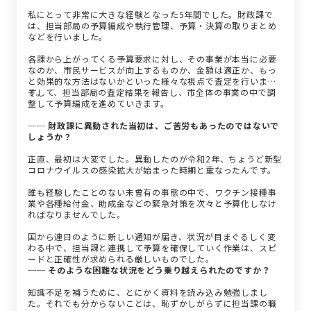
私にとって非常に大きな経験となった5年間でした。財政課で
は、担当部局の予算編成や執行管理、予算・決算の取りまとめ
などを行いました。
各課から上がってくる予算要求に対し、その事業が本当に必要
なのか、市民サービスが向上するものか、金額は適正か、もっ
と効果的な方法はないかといった様々な視点で査定を行いま
す。
そして、担当部局の査定結果を報告し、市全体の事業の中で調
整して予算編成を進めていきます。
── 財政課に異動された当初は、ご苦労もあったのではないで
しょうか？
正直、最初は大変でした。異動したのが令和2年、ちょうど新型
コロナウイルスの感染拡大が始まった時期と重なったんです。
誰も経験したことのない未曾有の事態の中で、ワクチン接種事
業や各種給付金、助成金などの緊急対策を次々と予算化しなけ
ればなりませんでした。
国から連日のように新しい通知が届き、状況が目まぐるしく変
わる中で、担当課と連携して予算を確保していく作業は、スピ
ードと正確性が求められる厳しいものでした。
── そのような困難な状況をどう乗り越えられたのですか？
知識不足を補うために、とにかく資料を読み込み勉強しまし
た。それでも分からないことは、恥ずかしがらずに担当課の職