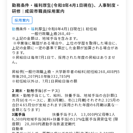
勤務条件・福利厚生(令和8年4月1日現在)、人事制度・
研修｜成田市職員採用案内
採用案内
勤
務条件・
福
利厚生(令和8年4月1日現在)1 初任給
職種
試験区分
初任給
備考
一般行政職上級268,48…
※上記の金額は、地域手当を含みます。
※卒業後に職歴がある場合や、上位の学歴を取得した場合に、
上記の金額に一定の基準で算出した金額が加算される場合があ
ります。
※昇給日は毎年7月1日で、採用された年度の昇給はありませ
ん。
昇給例(一般行政職上級・大学新卒者の給料)初任給268,488円5
年後298,207円10年後332,785円
※初任給以外は、7月1日昇給日後の額
2
期末・勤勉手当(ボーナス)
期末・勤勉手当として、給料、扶養手当、地域手当の合計額(1
カ月分)をベースに、夏(6月期)、冬(12月期)それぞれ2.325月の
合計4.65月分が支給されます(採用された年度の6月期は異なる
金額となります)
3諸手当
種類
区分
支給額
扶養手当子1人 13,000円父母等1人
6,500円地域手当(給料+扶養手当)の13%住居手当賃貸住宅 (限
度額) 28,000円通勤手当鉄道定期代
自動車