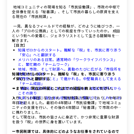
地域コミュニティの現場を知る「市民協働課」、市政の中枢で
全体像を捉える「秘書課」、そして市民の暮らしの原資を支え
る現在の「市民税課」。
一見、異なるフィールドでの経験が、どのように結びつき、一
人の「プロの公務員」としての視座を作っていったのか。 成田
という街への愛着と、ジェネラリストとして生きる醍醐味を紐
解きます。
【目次】
知識ゼロからのスタート。難解な「税」を、市民に寄り添う
「安心」へと翻訳する
メリハリのある日常。通常時の「ワークライフバランス」
と、繁忙期の「チームワーク」
地域、市政、そして財源へ。異動のたびに広がる「市役所を
知識ゼロからのスタート。難解な「税」を、市民に寄り添う
俯瞰する」視点
「安心」へと翻訳する
専門性は「教えること」で磨かれる。中堅職員として支える
「チーム成田」
ーまずは、現在の所属とこれまでの経歴を教えてください。
「観光と生活の共存」を土台から支える、成田市役所だから
こその誇り
入庁して11年目になります。市民税課に所属しており、今年で3
未来への展望：自治体の垣根を越えた繋がりと、これからの
年目を迎えました。最初の4年間は「市民協働課」で地域コミュ
自分
ニティの支援を行い、その後の4年間は「秘書課」で市政の中枢
に携わりました。
そして現在は、市民の皆さんに身近で、かつ非常に重要な財源
を扱う「税」の世界に身を置いています。
ー市民税課では、具体的にどのようなお仕事をされているので