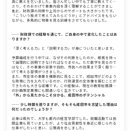
員に教えを乞いました。皆さん忙しい中でも丁寧に教えてくだ
さり、そのおかげで事業内容を深く理解することができまし
た。
また、財政課の同僚や上司からのサポートも大きかったです。
「こういう視点で考えてみたらどうか」とアドバイスをもらい
ながら、多角的に物事を見る訓練をさせてもらいました。
── 財政課での経験を通じて、ご自身の中で変化したことはあ
りますか？
「深く考える力」と「説明する力」が身についたと思います。
予算編成を行う中では、なぜその判断をしたのか、根拠を持っ
て論理的に説明できなければなりません。ただ数字を見るので
はなく、その事業の背景や目的、市民への効果まで深く掘り下
げて考える習慣がつきました。
また、市全体の事業を横断的に見ることで、成田市がどのよう
な政策に力を入れているのか、行政運営の全体像を掴むことが
できたのも大きな収穫です。この経験は、現在の教育総務課で
の計画策定業務にも間違いなく生きています。
「外」から見たからこそ分かる、成田市のポテンシャル
── 少し時間を遡りますが、そもそも成田市を志望した理由は
何だったのでしょうか？
出身は県外で、大学も都内の経営学部でした。就職活動では民
間企業も見ていましたが、より社会貢献性を身近に感じられる
仕事がしたいと思い、公務員を志しました。