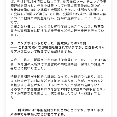
ば、朝は8時15分頃に出勤します。始業後にメールチェックや事
務連絡を済ませ、午前中は集中して計画の素案作成に取り組み
ます。
午後は会議に向けた準備や会場設営を行い、外部の方を招いて
の会議を2時間ほど実施。その後、会議録の作成や、計画の内容
について他課との調整を行い、定時に退勤する、といった流れ
です。
会議がない日は、じっくりと資料作成に向き合ったり、教育委
員会の事務事業に関する点検評価など他の担当業務を行ってい
ます。
ターニングポイントとなった「財政課」での5年間
── これまで様々な部署を経験されていますが、ご自身のキャ
リアパスについて教えていただけますか。
入庁して最初に配属されたのは「保育課」でした。ここでは5年
間、保育園の入所受付や運営費の補助金業務、保育士の処遇改
善などに携わりました。
待機児童問題が全国的な課題となっていた時期でもあり、国に
よる制度改正の対応などで多忙ではありましたが、市民の方と
直接接する機会が多く、「ありがとう」と感謝の言葉をいただ
けることに大きなやりがいを感じていました。
その後、「学校給食センター」で1年間、給食費の徴収管理やシ
ステム改修などを担当し、次に異動したのが「財政課」でし
た。
── 財政課には5年間在籍されたとのことですが、やはり市役
所の中でも中枢となる部署ですよね。