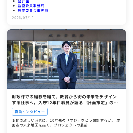
会計室
監査委員事務局
農業委員会事務局
議会事務局
2026/07/10
選挙管理委員会事務局
財政課での経験を経て、教育から街の未来をデザイン
する仕事へ。入庁12年目職員が語る「計画策定」のリ
アル。
職員インタビュー
変化の激しい時代に、10年先の「学び」をどう設計するか。 成
田市の未来地図を描く、プロジェクトの最前…