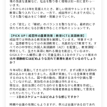
境の急速な進展など、社会を取り巻く環境は刻一刻と変わって
います。
これからの10年を見据えたとき、新しい技術やトレンドをどう
教育に取り入れていくか。一方で、成田市がこれまで大切にし
てきた取り組みをどう継続・発展させていくか。
この「変化」と「継続」のバランスを取りながら、最終的に子
供たちのためになる計画を作ることが私のミッションです。
【PICK UP！成田市の重要施策：教育ICTと英語教育】
成田市では特色ある教育施策を展開しています。 特筆すべき
は、空港都市ならではの英語教育と、先進的なICT教育です。す
べての小中学校に外国人英語講師（ALT）を配置し、教育課程特
例校として、生きた英語に触れる機会を創出しているほか、
GIGAスクール構想に基づく児童生徒1人1台のタブレット端末の
活用を進めています。
── 具体的にはどのような流れで業務を進めているのでしょう
か？
今年4月に異動してきたばかりなのですが、まずは膨大な資料の
読み込みから始まりました。各課が実施している全事業を把握
するのはもちろん、国や県の動向、関連する法令や計画も理解
していなければ、実効性のある計画は作れません。
現在は、各担当課との打ち合わせを重ねながら素案を作成し、
庁内の会議にかけたり、外部の有識者委員会を開催して意見を
いただいたりしています。
── 1日のスケジュールはどのような感じですか？
時期や会議の有無にもよりますが、例えば会議がある日であれ