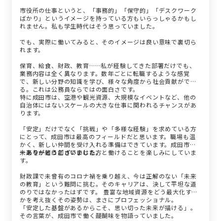
市役所の仕事というと、「事務的」「保守的」「デスクワーク
ばかり」というイメージを持っている方もいらっしゃるかもし
れません。私も学生時代はそう思っていました。
でも、実際に働いてみると、そのイメージは良い意味で裏切ら
れます。
保育、給食、財政、教育……私が経験してきた部署だけでも、
業務内容は全く異なります。数年ごとに転職するような感覚
で、新しい分野の知識を学び、様々な角度から社会貢献ができ
る。これは公務員ならではの面白さです。
特に成田市は、空港や観光資源、大規模なイベントなど、他の
自治体にはないスケールの大きな仕事に関われるチャンスがあ
ります。
「安定」だけでなく「挑戦」や「多様な経験」を求めている方
にとって、成田市は最高のフィールドだと思います。職場も温
かく、新しい仲間を受け入れる準備はできています。成田市の
未来を一緒に創っていける方と働けることを楽しみにしていま
ーありがとうございました。
す。
財政課で未曾有のコロナ禍を乗り越え、今は正解のない「未来
の教育」という難問に挑む。そのキャリアは、決して平坦な道
のりではなかったはずです。 豊富な地域資源をどう最大化する
かを考え抜くその姿勢は、まさにプロフェッショナル。
「安定した基盤があるからこそ、思い切った未来が描ける」。
その言葉が、成田市で働く醍醐味を物語っていました。