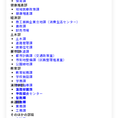
保育課
健康推進部
地域医療政策課
健康増進課
経済部
商工振興企業立地課（消費生活センター）
農政課
卸売市場
土木部
土木課
道路管理課
建築住宅課
都市部
下水道課
都市計画課（交通政策室）
市街地整備課（区画整理推進室）
公園緑地課
教育部
教育総務課
学校施設課
学務課
消防本部
教育指導課
生涯学習課
消防総務課
学校給食センター
予防課
公民館
警防課
水道部
図書館
救急課
業務課
工務課
そのほかの部局