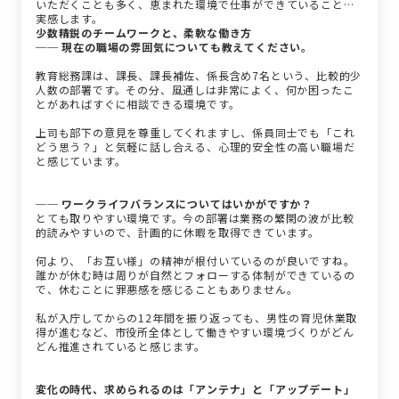
いただくことも多く、恵まれた環境で仕事ができていることを
実感します。
少数精鋭のチームワークと、柔軟な働き方
── 現在の職場の雰囲気についても教えてください。
教育総務課は、課長、課長補佐、係長含め7名という、比較的少
人数の部署です。その分、風通しは非常によく、何か困ったこ
とがあればすぐに相談できる環境です。
上司も部下の意見を尊重してくれますし、係員同士でも「これ
どう思う？」と気軽に話し合える、心理的安全性の高い職場だ
と感じています。
── ワークライフバランスについてはいかがですか？
とても取りやすい環境です。今の部署は業務の繁閑の波が比較
的読みやすいので、計画的に休暇を取得できています。
何より、「お互い様」の精神が根付いているのが良いですね。
誰かが休む時は周りが自然とフォローする体制ができているの
で、休むことに罪悪感を感じることもありません。
私が入庁してからの12年間を振り返っても、男性の育児休業取
得が進むなど、市役所全体として働きやすい環境づくりがどん
どん推進されていると感じます。
変化の時代、求められるのは「アンテナ」と「アップデート」