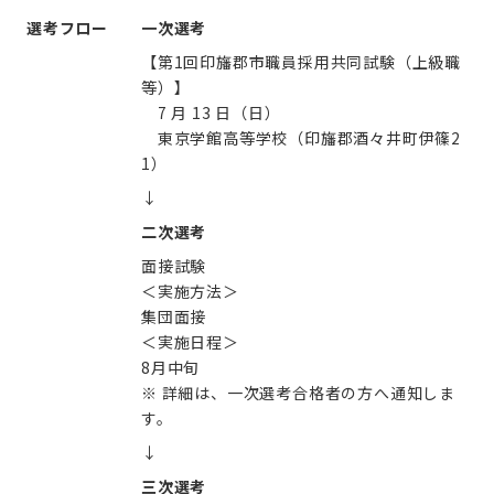
選考フロー
一次選考
【第1回印旛郡市職員採用共同試験（上級職
等）】
7 月 13 日（日）
東京学館高等学校（印旛郡酒々井町伊篠2
1）
↓
二次選考
面接試験
＜実施方法＞
集団面接
＜実施日程＞
8月中旬
※ 詳細は、一次選考合格者の方へ通知しま
す。
↓
三次選考