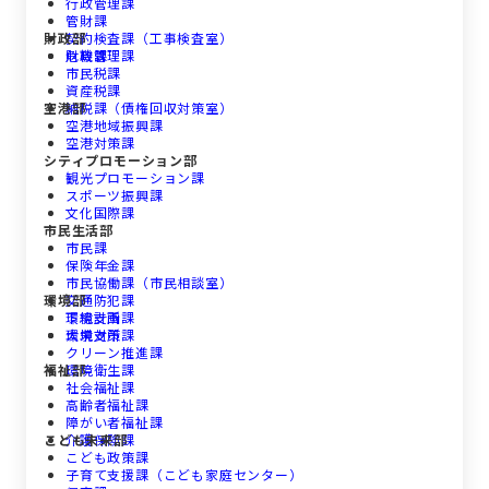
行政管理課
管財課
財政部
契約検査課（工事検査室）
危機管理課
財政課
市民税課
資産税課
空港部
納税課（債権回収対策室）
空港地域振興課
空港対策課
シティプロモーション部
観光プロモーション課
スポーツ振興課
文化国際課
市民生活部
市民課
保険年金課
市民協働課（市民相談室）
環境部
交通防犯課
下総支所
環境計画課
大栄支所
環境対策課
クリーン推進課
福祉部
環境衛生課
社会福祉課
高齢者福祉課
障がい者福祉課
こども未来部
介護保険課
こども政策課
子育て支援課（こども家庭センター）