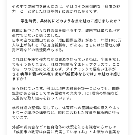
その中で成田市を選んだのは、やはりその圧倒的な「都市の魅
力」と「安定した財政基盤」に惹かれたからです。
── 学生時代、具体的にどのような点を魅力に感じましたか？
就職活動中に色々な自治体を調べる中で、成田市は単なる地方
都市ではないと感じました。
日本の空の玄関口である「成田国際空港」があり、年間1000万
人以上が訪れる「成田山新勝寺」がある。さらには公設地方卸
売市場などの物流拠点もある。
これほど多様で強力な地域資源を持っている街は、全国を探し
てもそうありません。財政力指数も全国トップクラスで、ここ
なら一つの分野にとどまらず、ダイナミックで幅広い仕事がで
きるのではないかと考えました。
── 実際に働いてみて、その「成田市ならでは」の魅力は感じ
ますか？
日々感じています。例えば現在の教育分野一つとっても、国際
空港がある街としての英語教育の充実や、ICT環境の整備など、
先進的な取り組みを行っています。
学校施設の整備に関しても、体育館への空調設備の導入やネッ
トワーク環境の構築など、時代に合わせた投資を積極的に行っ
ています。
外部の委員会などで他自治体の状況を知る有識者の方からは
「成田市の教育は非常に充実していますね」とお褒めの言葉を