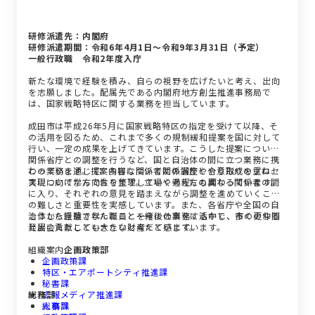
研修派遣先：内閣府
研修派遣期間：令和6年4月1日～令和9年3月31日（予定）
一般行政職 令和2年度入庁
新たな環境で経験を積み、自らの視野を広げたいと考え、出向
を志願しました。配属先である内閣府地方創生推進事務局で
は、国家戦略特区に関する業務を担当しています。
成田市は平成26年5月に国家戦略特区の指定を受けて以降、そ
の活用を図るため、これまで多くの規制緩和提案を国に対して
行い、一定の成果を上げてきています。こうした提案について
関係省庁との調整を行うなど、国と自治体の間に立つ業務に携
わっています。提案内容について関係省庁とやり取りを重ね、
この業務を通じて、多様な関係者との調整や合意形成のプロセ
実現に向けた方向性を整理していく過程にも関わっています。
スについて学んでおります。立場や考え方の異なる関係者の間
に入り、それぞれの意見を踏まえながら調整を進めていくこと
の難しさと重要性を実感しています。また、各省庁や全国の自
治体から派遣された職員と一緒に仕事をする中で、多くの仲間
こうした経験で学んだことを今後の業務に活かし、市の更なる
と出会えたことも大きな財産だと感じています。
発展に貢献していきたいと考えています。
組織案内
企画政策部
企画政策課
特区・エアポートシティ推進課
秘書課
総務部
広報メディア推進課
人事課
総務課