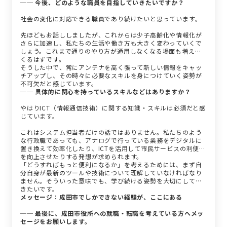
── 今後、どのような職員を目指していきたいですか？
社会の変化に対応できる職員であり続けたいと思っています。
先ほどもお話ししましたが、これからは少子高齢化や情報化が
さらに加速し、私たちの生活や働き方も大きく変わっていくで
しょう。これまで通りのやり方が通用しなくなる場面も増えて
くるはずです。
そうした中で、常にアンテナを高く張って新しい情報をキャッ
チアップし、その時々に必要なスキルを身につけていく姿勢が
不可欠だと感じています。
── 具体的に関心を持っているスキルなどはありますか？
やはりICT（情報通信技術）に関する知識・スキルは必須だと感
じています。
これはシステム担当者だけの話ではありません。私たちのよう
な行政職であっても、アナログで行っている業務をデジタルに
置き換えて効率化したり、ICTを活用して市民サービスの利便性
を向上させたりする発想が求められます。
「どうすればもっと便利になるか」を考えるためには、まず自
分自身が最新のツールや技術について理解していなければなり
ません。そういった意味でも、学び続ける姿勢を大切にしてい
きたいです。
メッセージ：成田市でしかできない経験が、ここにある
── 最後に、成田市役所への就職・転職を考えている方へメッ
セージをお願いします。