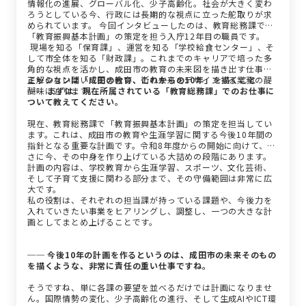
情報化の進展、グローバル化、少子高齢化。社会が大きく変わ
ろうとしている今、行政には長期的な視点に立った舵取りが求
められています。 今回インタビューしたのは、教育総務課で
「教育振興基本計画」の策定を担う入庁12年目の職員です。
現場を知る「保育課」、運営を知る「学校給食センター」、そ
して市全体を知る「財政課」。これまでのキャリアで培った多
角的な視点を活かし、成田市の教育の未来図を描き出す仕事。
正解のない問いに向き合い、街の未来をデザインする業務の醍
ミッションは「成田の教育、これからの10年」を描くこと
醐味に迫ります。
── まずは、現在所属されている「教育総務課」でのお仕事に
ついて教えてください。
現在、教育総務課で「教育振興基本計画」の策定を担当してい
ます。これは、成田市の教育や生涯学習に関する今後10年間の
指針となる重要な計画です。令和8年度からの開始に向けて、ま
さに今、その中身を作り上げている大詰めの段階にあります。
計画の内容は、学校教育から生涯学習、スポーツ、文化芸術、
そして子育て支援に関わる部分まで、その守備範囲は非常に広
大です。
私の役割は、それぞれの担当課が持っている課題や、今後力を
入れていきたい事業をヒアリングし、調整し、一つの大きな計
画としてまとめ上げることです。
── 今後10年の計画を作るというのは、成田市の未来そのもの
を描くような、非常に責任の重い仕事ですね。
そうですね、単に各課の要望を並べるだけでは計画になりませ
ん。国際情勢の変化、少子高齢化の進行、そして生成AIやICT環