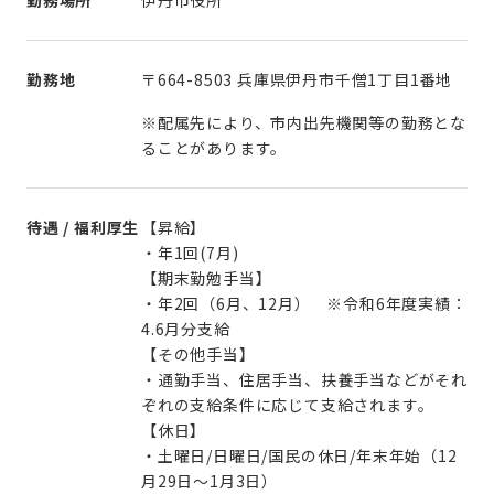
勤務場所
伊丹市役所
勤務地
〒664-8503 兵庫県伊丹市千僧1丁目1番地
※配属先により、市内出先機関等の勤務とな
ることがあります。
待遇 / 福利厚生
【昇給】
・年1回(7月)
【期末勤勉手当】
・年2回（6月、12月） ※令和6年度実績：
4.6月分支給
【その他手当】
・通勤手当、住居手当、扶養手当などがそれ
ぞれの支給条件に応じて支給されます。
【休日】
・土曜日/日曜日/国民の休日/年末年始（12
月29日～1月3日）