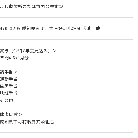
よし市役所または市内公共施設
470-0295 愛知県みよし市三好町小坂50番地 他
賞与（令和7年度見込み）＞
間4.6か月分
諸手当＞
通勤手当
住居手当
地域手当
その他
健康保険＞
愛知県市町村職員共済組合