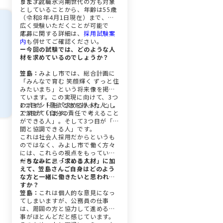
ります。
また、就職氷河期世代の方も対象
としていることから、年齢は55歳
（令和8年4月1日現在）まで、幅
広く受験いただくことが可能で
す。
応募に関する詳細は、
採用試験案
内
も併せてご確認ください。
ー今回の試験では、どのような人
材を求めているのでしょうか？
笠島：
みよし市では、総合計画に
「みんなで育む 笑顔輝く ずっと住
みたいまち」という将来像を掲げ
ています。この実現に向けて、3つ
のポイントを「求める人材」とし
1つ目が「意欲と志を持った人」。
て挙げています。
2つ目が「自分の責任で考えること
ができる人」。そして3つ目が「仲
間と協調できる人」です。
これは社会人採用だからというも
のではなく、みよし市で働く方々
には、これらの視点をもっていた
だきたいと思っています。
ーちなみに、「求める人材」に加
えて、笠島さんご自身はどのよう
な方と一緒に働きたいと思われま
すか？
笠島：
これは個人的な意見になっ
てしまいますが、公務員の仕事
は、周囲の方と協力して進める仕
事がほとんどだと感じています。