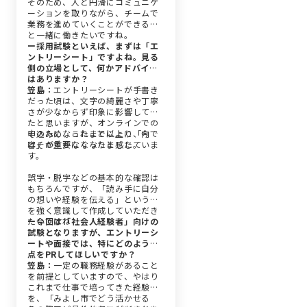
そのため、人と円滑にコミュニケ
ーションを取りながら、チームで
業務を進めていくことができる方
と一緒に働きたいですね。
ー採用試験といえば、まずは「エ
ントリーシート」ですよね。見る
側の立場として、何かアドバイス
はありますか？
笠島：
エントリーシートが手書き
だった頃は、文字の綺麗さや丁寧
さが少なからず印象に影響してい
たと思いますが、オンラインでの
申込みになったことにより、今で
そのため、これまで以上に「内
はその差がなくなりました。
容」が重要になったと感じていま
す。
誤字・脱字などの基本的な確認は
もちろんですが、「読み手に自分
の想いや経験を伝える」という点
を強く意識して作成していただき
たいですね
ー今回は「社会人経験者」向けの
試験となりますが、エントリーシ
ートや面接では、特にどのような
点をPRしてほしいですか？
笠島：
一定の職務経験があること
を前提としていますので、やはり
これまで仕事で培ってきた経験
を、「みよし市でどう活かせる