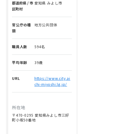
都道府県 / 市
愛知県 みよし市
区町村
官公庁の種
地方公共団体
類
職員人数
594名
平均年齢
39歳
URL
https://www.city.ai
chi-miyoshi.lg.jp/
所在地
〒470-0295 愛知県みよし市三好
町小坂50番地