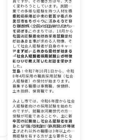
員ですが、その働き方は今、大き
く変わろうとしています。民間企
業での多様な経験を持つ人材を積
極的に採用し、その新しい視点や
愛知県のほぼ中央に位置する、み
発想をまちづくりに活かそうとい
よし市もその一つ。「みんなで育
う動きが、全国の自治体で広がっ
む 笑顔輝く ずっと住みたいまち」
ています。
を掲げるこのまちでは、10月から
社会人経験者向けの採用試験受付
今回は、採用を担当する笠島さん
が始まります。
に、みよし市が求める人物像、そ
して社会人経験者が自身のキャリ
アをアピールするためのエントリ
ーまずは、これから受付が始まる
ーシートや面接の具体的なポイン
「社会人経験者採用試験」の特徴
トについて、詳しくお話を伺いま
について教えていただけますか？
した。
笠島：
令和7年10月1日から、令和
8年4月採用の職員採用試験（社会
人経験者）の受付が始まります。
募集する職種は事務職、保健師、
土木技師、保育職です。
みよし市では、令和6年度から社会
人経験者向けの採用試験を始めた
のですが、就職氷河期世代の方も
受験が可能であることや、主に新
卒向けに実施している試験とは違
今回の試験は、社会人経験者を対
い、SPI能力検査がないことが特徴
象としているため、事務職は5年以
です。
上、それ以外の職種は3年以上の職
務経験を有する方が主な要件とな