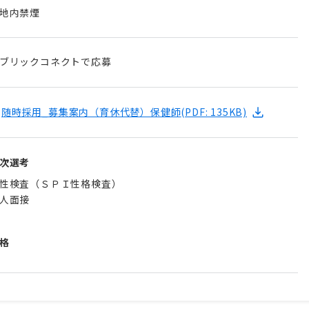
地内禁煙
ブリックコネクトで応募
随時採用_募集案内（育休代替）保健師
(PDF: 135KB)
次選考
性検査（ＳＰＩ性格検査）
格