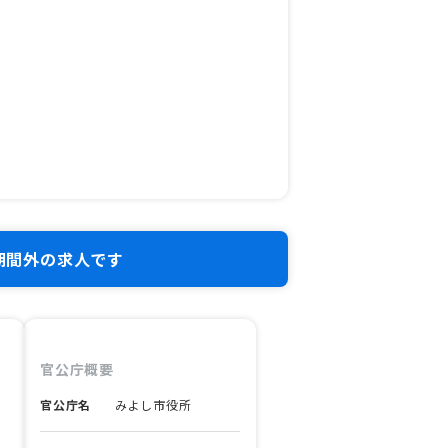
期間外の求人です
官公庁概要
官公庁名
みよし市役所