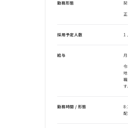
勤務形態
契
正
採用予定人数
1
給与
令
地
職
す
勤務時間 / 形態
8