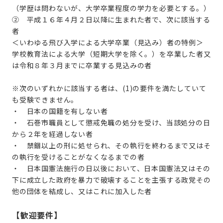
（学歴は問わないが、大学卒業程度の学力を必要とする。）
② 平成１６年４月２日以降に生まれた者で、次に該当する
者
＜いわゆる飛び入学による大学卒業（見込み）者の特例＞
学校教育法による大学（短期大学を除く。）を卒業した者又
は令和８年３月までに卒業する見込みの者
※次のいずれかに該当する者は、
(1)
の要件を満たしていて
も受験できません。
・ 日本の国籍を有しない者
・ 石巻市職員として懲戒免職の処分を受け、当該処分の日
から２年を経過しない者
・ 禁錮以上の刑に処せられ、その執行を終わるまで又はそ
の執行を受けることがなくなるまでの者
・ 日本国憲法施行の日以後において、日本国憲法又はその
下に成立した政府を暴力で破壊することを主張する政党その
他の団体を結成し、又はこれに加入した者
【歓迎要件】