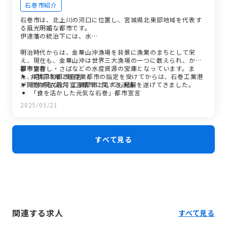
石巻市紹介
石巻市は、北上川の河口に位置し、宮城県北東部地域を代表す
る風光明媚な都市です。
伊達藩の統治下には、水…
明治時代からは、金華山沖漁場を背景に漁業のまちとして栄
え、現在も、金華山沖は世界三大漁場の一つに数えられ、かつ
お・いわし・さばなどの水産資源の宝庫となっています。ま
都市宣言
た、昭和39年に新産業都市の指定を受けてからは、石巻工業港
非核平和都市宣言
が開港するなど、工業都市としても発展を遂げてきました。
救命胴衣着用宣言都市に関する決議
「食を活かした元気な石巻」都市宣言
さらに、平成元年に石巻専修大学が開学するとともに、三陸縦
2025/05/21
貫自動車道の石巻までの延伸、石巻トゥモロービジネスタウン
分譲開始、石巻港の整備、平成13年7月23日には、本市が進め
るマンガランド構想の中核施設となる「石ノ森萬画館」が完成
しました。
すべて見る
平成17年4月1日には石巻地域1市6町が合併し、新・石巻市と
して新たなスタートを切りました。
しかし、平成23年3月11日14時46分、東北地方太平洋沖地震発
生。国内観測史上最大となるマグニチュード9.0。震度6強の激
しい揺れと、その後に沿岸域全域に襲来した巨大津波は、本来
市民を守るべき防潮堤を破壊し、多くの人命を奪い、私たちの
住まいや働く場、道路や港湾、漁港など多くの財産が失われま
した。
関連する求人
すべて見る
死者3,178名、行方不明者422名（平成27年5月末）にのぼる未