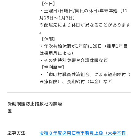
【休日】
・土曜日/日曜日/国民の休日/年末年始（12
月29日～1月3日）
※配属先により休日が異なることがあります
。
【休暇】
・年次有給休暇が1年間に20日（採用1年目
は採用月による）
・その他特別休暇や介護休暇など
【福利厚生】
・「市町村職員共済組合」による短期給付（
医療保険）、長期給付（年金）など
受動喫煙防止措
敷地内禁煙
置
応募方法
令和８年度採用石巻市職員上級（大学卒程