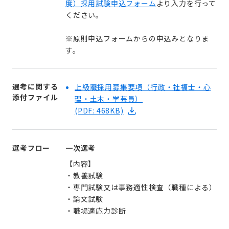
度）採用試験申込フォーム
より入力を行って
ください。
※原則申込フォームからの申込みとなりま
す。
選考に関する
上級職採用募集要項（行政・社福士・心
添付ファイル
理・土木・学芸員）
(PDF: 468KB)
選考フロー
一次選考
【内容】
・教養試験
・専門試験又は事務適性検査（職種による）
・論文試験
・職場適応力診断