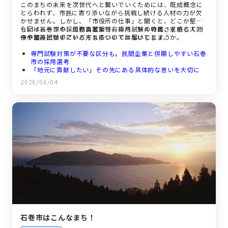
このまちの未来を次世代へと繋いでいくためには、既成概念に
とらわれず、市民に寄り添いながら挑戦し続ける人材の力が欠
かせません。しかし、「市役所の仕事」と聞くと、どこか堅苦
しいイメージや、公務員試験特有のハードルの高さを感じて、
今回は石巻市の採用担当者より、採用試験の特徴、求める人物
一歩踏み出せずにいる方も多いのではないでしょうか。
像や面接試験のアドバイスについてお届けします。
専門試験対策が不要な区分も。民間企業と併願しやすい石巻
市の採用選考
「地元に貢献したい」その先にある具体的な思いを大切に
丸暗記ではなく、自分の言葉で伝える面接を
2026/06/04
「地域を支える」実感が、自身の成長につながる
これから石巻市を目指すあなたへ
石巻市はこんなまち！