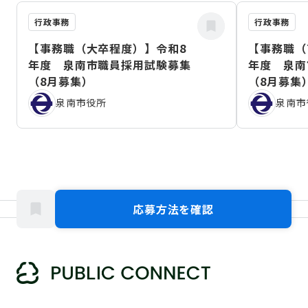
曾有の大災害となり、本市に深い傷跡と悲しみの記憶を残すこ
ととなった大震災ですが、震災後、国・県をはじめ、全国の企
行政事務
行政事務
業や自治体、ボランティアの方々などによる多くの、そして心
温まる支援により、改めて「生きる力」となるコミュニティの
【事務職（大卒程度）】令和8
【事務職（
大切さを学び、市民が一丸となった復旧・再生・発展へ向けて
歩みだしています。
年度 泉南市職員採用試験募集
年度 泉南
（8月募集）
（8月募集
泉南市役所
泉南市
応募方法を確認