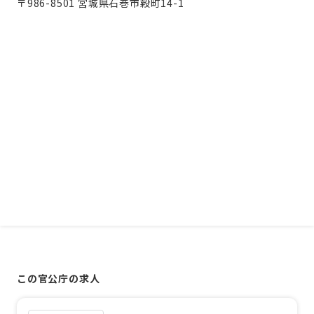
〒986-8501 宮城県石巻市穀町14-1
この官公庁の求人