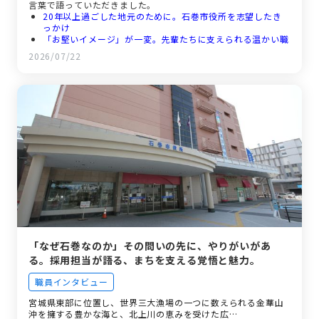
言葉で語っていただきました。
20年以上過ごした地元のために。石巻市役所を志望したき
っかけ
「お堅いイメージ」が一変。先輩たちに支えられる温かい職
場環境
2026/07/22
日々勉強の毎日。専門知識を活かして市民に寄り添う仕事内
容
1日のタイムスケジュールと、オンオフを切り替えるワーク
ライフバランス
未来の仲間へ。石巻市役所で一緒に働く楽しさとメッセージ
「なぜ石巻なのか」その問いの先に、やりがいがあ
る。採用担当が語る、まちを支える覚悟と魅力。
職員インタビュー
宮城県東部に位置し、世界三大漁場の一つに数えられる金華山
沖を擁する豊かな海と、北上川の恵みを受けた広…