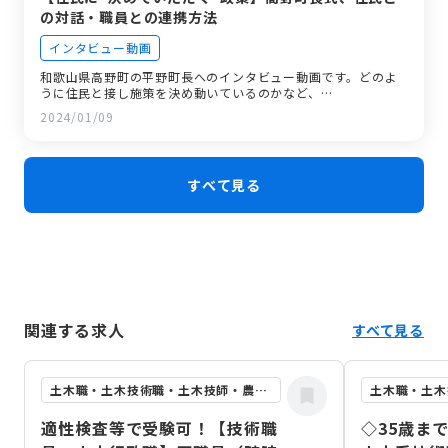
の対話・職員との連携方法
インタビュー動画
和歌山県高野町の平野町長へのインタビュー動画です。どのよ
うに住民と接し施策を決め動いているのかなど、…
2024/01/09
すべて見る
関連する求人
すべて見る
土木職・土木技術職・土木技師・農業土木職
適性検査等で受験可！【技術職
◇35歳ま