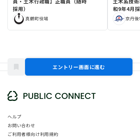
員・土木行政職】正職員（随時
土木系技術
採用）
和9年4月
真鶴町役場
京丹後
エントリー画面に進む
ヘルプ
お問い合わせ
ご利用者様向け利用規約