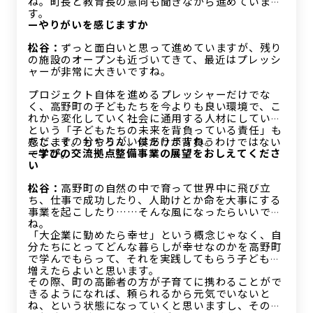
ね。町長と教育長の意向も聞きながら進めていま
す。
—やりがいを感じますか
松谷：
ずっと面白いと思って進めていますが、残り
の施設のオープンも近づいてきて、最近はプレッシ
ャーが非常に大きいですね。
プロジェクト自体を進めるプレッシャーだけでな
く、高野町の子どもたちを今よりも良い環境で、こ
れから変化していく社会に通用する人材にしていく
という「子どもたちの未来を背負っている責任」も
ただ、その分やりがいはありますね。
感じます。もちろん、僕だけが背負うわけではない
—学びの交流拠点整備事業の展望をおしえてくださ
ですが。
い
松谷：
高野町の自然の中で育って世界中に飛び立
ち、仕事で成功したり、人助けとか命を大事にする
事業を起こしたり……そんな風になったらいいです
ね。
「大企業に勤めたら幸せ」という概念じゃなく、自
分たちにとってどんな暮らしが幸せなのかを高野町
で学んでもらって、それを実践してもらう子どもが
増えたらよいと思います。
その際、町の高齢者の方が子育てに携わることがで
きるようになれば、頼られるから元気でいないと
ね、という状態になっていくと思いますし、その点