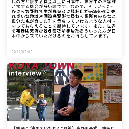
民の方と接する機会以上に日本中、世界中のお客様
と接する機会が多い町です。なので、そういったい
ろいろな交流人口が多いという利点があるので、さ
かつて高野町で生まれ育って現在Uターンを考えら
まざまな地域や国際感覚が培われる場所なのかなと
れている方は、ぜひ高野町に帰ってきてもらって、
思います。
自分たちが育った町を背負っていけるような人材に
なってもらえることを期待しています。また、世界
—本日はありがとうございました。
を相手に交流できる町ですので、そういった方が日
本中から来ていただけるのをお待ちしています。
2024/02/02
【住民に"決めていただく"政策】高野町長式、住民と