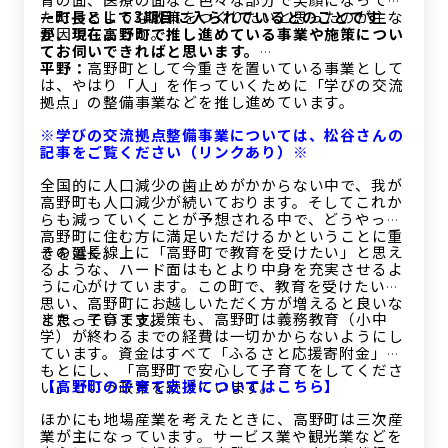
ただけるような政策をつくりたいと思ったのが主な
—町長として3期目に入られているとのことです
要因でしょうか。
が、現在高野町で推し進めている事業や施策につい
てお伺いできればと思います。
平野：
高野町として今重きを置いている事業として
は、やはり「人」を作っていくために「学びの交流
拠点」の整備事業などを推し進めています。
※学びの交流拠点整備事業については、松谷さんの
記事をご覧ください（リンクあり）※
全国的に人口減少の歯止めがかからない中で、我が
高野町も人口減少が続いております。そしてこれか
らも減っていくことが予想される中で、どうやって
高野町に住む方に満足いただけるかということに重
その延長線上に「高野町で教育を受けたい」と思え
きを置く。
るような、ハード面はもとより中身を充実させるよ
うに心がけています。この町で、教育を受けたいと
思い、高野町にお越しいただく方が増えると良いな
また、子育て支援策も、高野町は義務教育（小中
と思っています。
学）が終わるまでの経費は一切かからないようにし
ています。資金はすべて「ふるさと応援寄附金」を
もとにし、「高野町で安心して子育てをしてくださ
【高野町の子育て支援についてはこちら】
い」という政策を続けています。
ほかにも地場産業を考えたときに、高野町は三次産
業が主になっています。サービス業や観光業などを