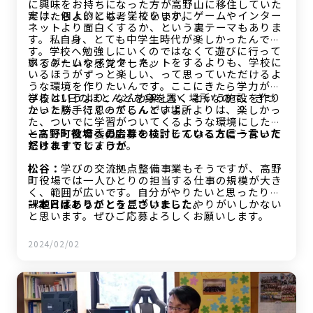
に興味をお持ちになった方が高野山に移住していた
実は、個人的には、学校をいかにゲームやインター
だけたらよいとも考えています。
ネットより面白くするか、という裏テーマもありま
す。私自身、とても中学生時代が楽しかったんで
す。学校へ勉強しにいくのではなくて遊びに行って
家でゲームやインターネットをするよりも、学校に
いるみたいな感覚でした。
いるほうがずっと楽しい、って思っていただけるよ
うな環境を作りたいんです。ここにきたら学力が伸
びるというより、なんか楽しい、という施設を作り
学校は1日のほとんどを身を置く場所なので、きつ
たいと勝手に思ってるんですよ。
かったり、行くのがしんどい場所よりは、楽しかっ
た、ついでに学習がついてくるような環境にしたい
と・・・教育委員会なのに、そんなこと言うなって
—高野町役場への応募を検討している方に一言いた
怒られそうですけど。
だけますでしょうか
松谷：
学びの交流拠点整備事業もそうですが、高野
町役場では一人ひとりの担当する仕事の規模が大き
く、範囲が広いです。自分がやりたいと思ったり、
課題と感じることを見つけたら、やりがいしかない
—本日はありがとうございました。
と思います。ぜひご応募よろしくお願いします。
2024/02/02