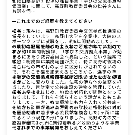
和歌山県高野町役場の独自事業「学びの交流拠点整
備事業」に関して、高野町教育委員会の松谷さんに
お話を伺…
—これまでのご経歴を教えてください
松谷：
現在は、高野町教育委員会交流拠点推進室の
係長をしています。高野山大学を卒業後、大阪のス
ポーツクラブに就職をし、約6年間勤めました。そ
の後、高野町役場の社会人枠で平成21年に採用さ
—最初の配属ではどのようなことをされていたので
れ、約10年間総務課、「学びの交流拠点事業」が始
すか
まるにあたり教育委員会へ異動した、という経緯で
松谷：
総務課は業務範囲が広く、特に高野町役場の
す。
場合は他の市町村のように区分けがされてないの
で、それこそ猫を捕まえるところから、選挙の準備
までやっていましたね。10年間おりましたが、担当
—学びの交流拠点整備事業はどういったものなので
は年ごとに変わりました。法務の傍ら他の業務を担
すか
当したり、管財室で公共施設の建物を管理していた
松谷：
学校をはじめ、施設の老朽化が問題となって
年もあります。
おりまして、それらを減らすという話がもともとあ
りました。一方、教育環境にも力を入れて公共施設
を統合していくという方針もあり、老朽化への対応
そこから計画が進み高野町の小学校、中学校、こど
を一番初めに着手することになりました。
も園や給食センター、公民館を複合して1ヶ所に建
てるという現在の形になりました。高野町内の文教
施設が全て1ヶ所に集約される、というような事業
2023年4月にオープンした「高野山こども園」
—これまでの事業展開をおしえてください
です。