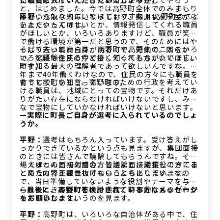
と、はじめました。今では高野町全体でのみまもり
平野：
元気な人にいてほしいですね！ 高野町のこと
隊という取り組みになっており、感謝状を学生から
をよくやってほしいとか、情報発信してくれる職員
いただいたんです。
がほしいとか、いろいろありますけど、職員が笑顔
で働ける環境が第一だと思うので、そのためにはや
そして入ってからは、高野町や高野山のことをいろ
っぱり若い職員自身が明るくて、元気で、朗らか
いろな経験をする中でよく知ってもらいたいです。
で。笑顔で住民の方と接してくれる方がいてほしい
町を知る最大の理解者であって欲しいんですね。定
です。
年まで40年働くわけなので、住民の方々にも職員を
そうして町を知り、高野町のための行政を考えてい
育てて欲しいと言っています。
ける職員は、地域にとっての宝物です。それだけあ
りがたい存在にならなければいけないですし、みん
なで宝物にしていかなければいけないと思います。
—実際に町長ご自身が選考に入られているのでしょ
うか。
平野：
選考はもちろん入っています。受け答えがし
っかりできているかという点も見ますが、集団面接
のときには皆さんで議論してもらうんですね。その
場でほとんど初対面の方と議論し、議長役の方にま
一人ずつの面接の場合、皆さん面接対策してきてる
とめた内容を報告してもらうようにしています。
と思うので正直見抜けないこともあります。なの
で、当日準備していないような役割やテーマを与え
られたときの受け答えや態度、時事的なものがわか
—最後に、高野町を検討されている方にメッセージ
っているか、というのを見ます。
をお願いします。
平野：
高野町は、いろいろな自治体がある中で、住