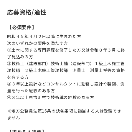
応募資格/適性
【必須要件】
昭和４５年４月２日以降に生まれた方
次のいずれかの要件を満たす方
①土木に関する専門課程を修了した方又は令和８年３月に終
了見込みの方
②技術士（建設部門）技術士補（建設部門）１級土木施工管
理技師 ２級土木施工管理技師 測量士 測量士補等の資格
を有する方
③３年以上設計などコンサルタントに勤務し設計や製図、測
量を行った経験のある方
④３年以上県市町村で技術職の経験のある方
※地方公務員法第16条の決各条項に該当する人は受験でき
ません
【求める人物像】