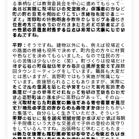
る事柄などは教育委員会を中心に進めてもらって、
あとは実際に現場にいる先生方や、保護者の方など
先ほどお話した「学びの交流拠点」の事業につい
町の方の意見を伺ったりして、求められているニー
て、町として一方的に「こういう建物を建てま
ズと、高野町の特色のある教育としてどうあるべき
す！」ではなく、説明会やワークショップを通じて
かを考えてもらうのがベストだと考えています。
住民の方に決めていただきました。どの業者にする
ー住民の意思を村長することは非常に大事にしてい
のかすら、住民の方から採点いただいて選んでいま
るんですね。
すね。
平野：
そうですね。建物以外にも、例えば役場近く
の路面の修繕も役所で決めず、町内会の方々に材質
や色などを決めてもらいました。なので住民の方か
らの苦情は少ないかと（笑）。町づくりは役場だけ
ほかには、町長就任年から毎年、場所を変えて複数
でするものではないですから。住民が主役です。
回タウンミーティングをしています。職員も大変だ
とは思いますが、高野町ではもう実施が常識になっ
ています。直接怒られることもありますが、実際に
たくさんの住民と話したいですし、たとえ実施する
そこで出た意見をもとに予算をつけて実行し、次の
集落が一つの世帯だけになっても続けていきたいで
年度に「ようやってくれた」と労いの言葉もいただ
す。高野町は、真ん中に高野山があって、その山を
けることもあります。
支えてくださった周りの集落があって今に繋がる歴
ー（取材をした町長室に飾ってある寄せ書きを見
史があります。だからこそ、最後まで自分たちがい
て）地元の学生の方からのものですか？
た集落で、自分らしく生きていただき、そういう
平野：
はい、もう10年程続けていますが、ほぼ毎朝
方々のもとに足を運んで話を聞きたいんです。
千手院橋という大きな交差点で子供の登校の見守り
をしているんですね。出張時など休むこともたまに
はありますが。高野町が挨拶ができる街になれば良
—新たな施策も推し進めている中で、今後どういっ
いなと思っていて、じゃあ自分が率先してやろう
た職員に入庁いただきたいでしょうか。