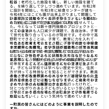
松谷：
老朽化した施設を壊し、新しい施設を建て
る、を繰り返して少しづつ進めています。令和2年
に設計を開始し、令和3年に給食センターが建ち、
令和4年にはこども園が出来上がりまして開園して
計画段階ではなるべく金額を抑えて、という話だっ
います。公民館やプール、グラウンドも、令和6年
たため、ここまで壮大になるとは思いませんでし
の7月完成に向けて工事を進めています。
た。今となっては数十億円規模のプロジェクトとな
っています。
どこの自治体も人口減少が課題で、各自治体、子育
て世代を取り合っているのが現状です。その中で高
野町でできることは、子育て、教育に力を入れてい
くことだと考えています。既に子育ての面では給食
特色ある教育を考えたときに、「小学校から中学校
や医療費の無償化、修学旅行の補助等の施策は実施
まで統一した教育」という話が生まれ、「であれば
しているのですが、教育に関しては公立学校なの
0歳から15歳まで統一した教育もできる」という話
で、なにか特色があるというわけではなかったんで
になり、さらにそこへ公民館を入れたらどうなるん
公民館など、学校そのもの以外の施設が同じエリア
す。
だろう、もう0歳からおじいちゃんおばあちゃんま
に存在することで、住民と子どもの交流が生まれま
で・・・とどんどん話が膨らんでいきました。
す。子どもは学校では学べない歴史や文化、住民の
方が持ってる特技などを知ることができます。教員
また、子どもや教員へのメリットだけではなく、住
の働き方の改善が求められる中で、基礎学力の向上
民の方の生きがいにもつながります。ご自身のお子
以外を求めることは難しくなっていくと考えていま
さんやお孫さんは高野山から出て行ったけれど、自
すので、その点も解決できますね。
分とつながりのある子どもがいるという安心感だっ
「学校という概念を壊して、町全体で子供を育てる
たり、「あそこへ行くのが楽しみ」という場所づく
施設にしていく」という気持ちで進めています。
りだったり。
—町民の皆さんにはどのように事業を説明したので
すか。