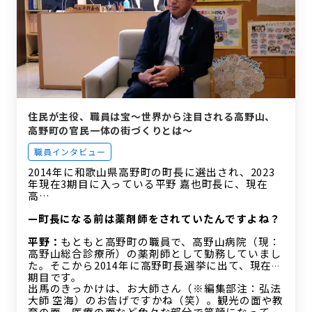
住民が主役、職員は宝〜世界から注目される高野山、
高野町の官民一体の街づくりとは〜
職員インタビュー
2014年に和歌山県高野町の町長に選出され、2023
年現在3期目に入っている平野 嘉也町長に、現在
高…
—町長になる前は薬剤師をされていたんですよね？
平野：
もともと高野町の職員で、高野山病院（現：
高野山総合診療所）の薬剤師として勤務していまし
た。そこから2014年に高野町長選挙に出て、現在3
期目です。
出馬のきっかけは、お大師さん（※編集部注：弘法
大師 空海）のお告げですかね（笑）。観光の面や教
育の面、医療の面など色々な部分で笑顔になってい