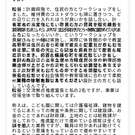
松谷：
計画段階で、住民の方とワークショップをし
ました。維持費のコストダウンも頭に置きつつ、ど
の辺りに力を入れたほうが良いかを話し合い、計画
もどんどん変化していきました。行政から完成形を
事業者の決定後にも、町民の方の意見を聞く機会を
説明するというより、住民の方と一緒に進めてきま
3回設けました。中学生と自分たちの教室がどんな
した。
ふうになったらいいか、というワークショップを家
具屋さんと一緒に実施し、実際に体育館の中で教室
ワークショップの様子
高野町は住民の方と距離が近く、ご意見が直に担当
のモデルルームをつくって家具を配置したりもして
者に聞こえるので、こういった進め方ができたんだ
います。学校の先生にも図面をお見せして配置を確
と思います。何万人規模の町ですと難しいかもしれ
認いただき、必要な備品などを確認していきまし
ませんね。このような進め方は住民の方の納得感や
今回の施設は、出来上がった時点がスタートで、出
た。
期待値が上がる一方、叶えられない要望もあります
来上がったとこから変化していく施設だと考えてい
し、反対意見も出てくるのでそこを調整していくの
ます。カチッとしたものができるのではなくて、今
が私の役割です。
後変化していく社会情勢や教育環境に合わせて柔軟
—業務の体制をおしえてください
に変化できる施設でありたいと、設計士の方とも話
しているんです。
松谷：
交流拠点推進室長と私の2名ですが、事業は
役場全体で取り組んでいます。
例えば、こども園に関しては介護福祉課、建物を建
てるにあたっての検査や条例に関しては建設課、お
金のことであれば財政課、土地のことは総務課が担
当しており、推進室だけで進めている感覚は全くな
課を超えた業務ですが、職員は何かあれば助けてく
いです。
れるという意識をもっているので進めやすいです