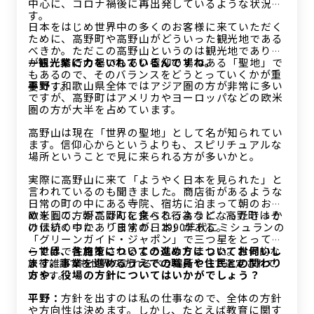
中心に、コロナ禍後に再出発しているような状況で
す。
日本をはじめ世界中の多くのお客様に来ていただく
ために、高野町や高野山がどういった観光地である
べきか。ただこの高野山というのは観光地でありな
がら、修行の場でもあり信仰の場である「聖地」で
—観光業に力をいれているんですね。
もあるので、そのバランスをどうとっていくかが重
平野：
和歌山県全体ではアジア圏の方が非常に多い
要です。
ですが、高野町はアメリカやヨーロッパなどの欧米
圏の方が大半を占めています。
高野山は現在「世界の聖地」として名が知られてい
ます。信仰心からというよりも、スピリチュアルな
場所ということで見に来られる方が多いかと。
実際に高野山に来て「ようやく日本を見られた」と
言われているのも聞きました。商店街があるような
日常の町の中にある寺院、宿坊に泊まって朝のお勤
めをして、朝ごはんを食べる行為など、高野町はそ
欧米圏の方が高野町に来られるようになったきっか
の伝統の中に、「日常の日本」がある。
けはいくつかありますが、1990年代にミシュランの
「グリーンガイド・ジャポン」で三つ星をとってか
ら世界で注目をされるようになりました。
—では、各施策についての進め方についてお伺いし
世界的な
ます。事業を進めるうえでの職員や住民との関わり
旅行雑誌でも世界の訪れるべき場所として選定されて
方や、役場の方針についてはいかがでしょう？
います。
平野：
方針を出すのは私の仕事なので、全体の方針
や方向性は決めます。しかし、たとえば教育に関す