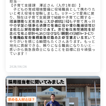
担当…
【子育て支援課 澤近さん（入庁1年目）】
子どもの育成環境整備に役場職員として携わりた
いと考え役場を受験しました。Uターンで愛南に戻
り、現在は子育て支援課で結婚や子育てに関する補
助金事務などを担当しています。私も子育て真っ只
【消防士 大元さん（入庁4年目）】
中ですが、仕事と子育てを両立しやすい職場環境だ
小学生の頃から消防の仕事に強い憧れを抱いてい
と感じながら働けています。子どもたちが地元を好
ました。実際に働いてみて、力仕事は男性消防士と
きになり、Uターンしたくなる環境・仕組みづくり
比べて劣る部分もありますが、周囲のサポートによ
を目指して日々の業務に励みたいです。
り不自由なく業務にあたることができています。
住民の方から「ありがとう」の言葉をいただいて
やりがいを感じる瞬間もたくさんあります。もっと
地元に貢献できる、頼りになる職員になりたいとの
思いから救急救命士になることを目標に日々頑張っ
ています！
2026/06/26