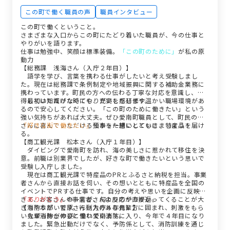
この町で働く職員の声
職員インタビュー
この町で働くということ。
さまざまな入口からこの町にたどり着いた職員が、今の仕事と
やりがいを語ります。
仕事は勉強中、笑顔は標準装備。
「この町のために」
が私の原
動力
【総務課 浅海さん（入庁２年目）】
語学を学び、言葉を携わる仕事がしたいと考え受験しまし
た。現在は総務課で条例制定や地域振興に関する補助金業務に
携わっています。町民の方への伝わる丁寧な対応を意識し、納
得していただけた時にやりがいを感じます。
最初は知識がなくても、充実した研修や温かい職場環境があ
るので安心してください。「この町のために働きたい」という
強い気持ちがあれば大丈夫。ぜひ愛南町職員として、町民の皆
さんに喜んでいただける仕事を一緒にしていきましょう！
「好きな街で働きたい」
預かった想いとともに、特産品を届け
る。
【商工観光課 松本さん（入庁１年目）】
ダイビングで愛南町を訪れ、海の美しさに惹かれて移住を決
意。前職は別業界でしたが、好きな町で働きたいという思いで
受験し入庁しました。
現在は商工観光課で特産品のPRとふるさと納税を担当。事業
者さんから直接お話を伺い、その想いとともに特産品を全国の
イベントでPRする仕事です。自分の考えや思いを企画に反映で
きて、お客さんや事業者さんの反応が直接返ってくることが大
「ありがとう」
の一言が、何よりのやりがい。
きなやりがいです。行動力のある先輩方に囲まれ、刺激をもら
【消防本部 菅原さん（入庁４年目）】
いながら伸び伸びと働いています。
先輩消防士の姿に憧れ愛南消防に入り、今年で４年目になり
ました。緊急出動だけでなく、予防係として、消防訓練を通じ