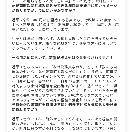
て「この地域をもっと良くしたい」という気持ちで頑張ってい
ただける方と一緒に働きたいと思っています。
ー愛南町は受験することができる年齢層が非常に広いイメージ
がありますが、今回はいかがですか？
近平：
令和7年7月から開始する募集でも、行政職は45歳まで、
土木・建築職は50歳まで、消防職は30歳までと、幅広い方に応
募いただけるようになっています。
私たちは年齢に関わらず、人物を重視した採用を行っていきた
いと考えています。様々な経験を持つ、多様な方々にお会いで
きるのを楽しみにしています。
ー採用活動において、志望動機はやはり重要視されますか？
近平：
もちろんです。「なぜ公務員なのか」そして「数ある自
治体の中から、なぜ愛南町を選んだのか」という点は、面接で
ぜひお聞きしたいポイントです。AIなども進化していますが、
ご自身の経験に基づいた、ご自身の言葉で語っていただくこと
が何よりも大切だと考えています。
特に、これまでの経験を愛南町でどのように活かせるのか、具
体的にイメージできる形で伝えていただけると、私たちも一緒
に働く姿を想像しやすいですね。即戦力だけを求めているわけ
ではありませんが、ご自身の経験と愛南町の未来を繋げて伝え
ていただけると、聞いている側としてもとても好印象を受けま
ー町外から愛南町を目指す方に、何かアドバイスやメッセージ
すね。
はありますか？
近平：
そうですね、町外から来てくれる方には、ある程度の覚
悟も必要かもしれません。「覚悟」といっても、働きにくいと
か、町外出身の方が不利になるような話では無いですよ（笑）