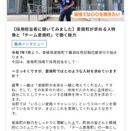
【採用担当者に聞いてみました】愛南町が求める人物
像と「チーム愛南町」で働く魅力
職員インタビュー
令和7年7月
より、愛媛県愛南町で職員採用試験応募受付が始ま
ります。
今回は、愛南町役場で採用担当をして…
ーさっそくですが、愛南町ではどのような人材を求めています
か？
近平：
一番は「愛南町の未来を一緒に考えてくれる人」です
ね。そして、その未来のために、地域や人のために主体的に、
自分ごととしてチャレンジする精神を持っている方を求めてい
ます。
当町では「いろこい愛南×チャレンジ」というスローガンを掲
げているのですが、まさにこれを実現してくれるような方で
す。
愛南町の魅力をしっかりと理解した上で、町民の皆さんと積極
的にコミュニケーションをとり、「チーム愛南町」の一員とし