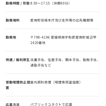
勤務時間 / 形態
8:30～17:15（休憩60分）
勤務場所
愛南町役場本庁及び支所等の出先機関等
勤務地
〒798-4196 愛媛県南宇和郡愛南町城辺甲
2420番地
待遇 / 福利厚生
扶養手当、住居手当、期末手当、勤勉手当、
通勤手当など
受動喫煙防止措
屋内原則禁煙（喫煙専用室設置）
置
パブリックコネクトで応募
応募方法