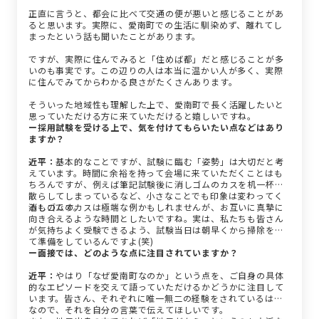
正直に言うと、都会に比べて交通の便が悪いと感じることがあ
ると思います。実際に、愛南町での生活に馴染めず、離れてし
まったという話も聞いたことがあります。
ですが、実際に住んでみると「住めば都」だと感じることが多
いのも事実です。この辺りの人は本当に温かい人が多く、実際
に住んでみてからわかる良さがたくさんあります。
そういった地域性も理解した上で、愛南町で長く活躍したいと
思っていただける方に来ていただけると嬉しいですね。
ー採用試験を受ける上で、気を付けてもらいたい点などはあり
ますか？
近平：
基本的なことですが、試験に臨む「姿勢」は大切だと考
えています。時間に余裕を持って会場に来ていただくことはも
ちろんですが、例えば筆記試験後に消しゴムのカスを机一杯に
散らしてしまっているなど、小さなことでも印象は変わってく
るものです。
消しゴムのカスは極端な例かもしれませんが、お互いに真摯に
向き合えるような時間としたいですね。実は、私たちも皆さん
が気持ちよく受験できるよう、試験当日は朝早くから掃除をし
て準備をしているんですよ(笑)
ー面接では、どのような点に注目されていますか？
近平：
やはり「なぜ愛南町なのか」という点を、ご自身の具体
的なエピソードを交えて語っていただけるかどうかに注目して
います。皆さん、それぞれに唯一無二の経験をされているはず
なので、それを自分の言葉で伝えてほしいです。