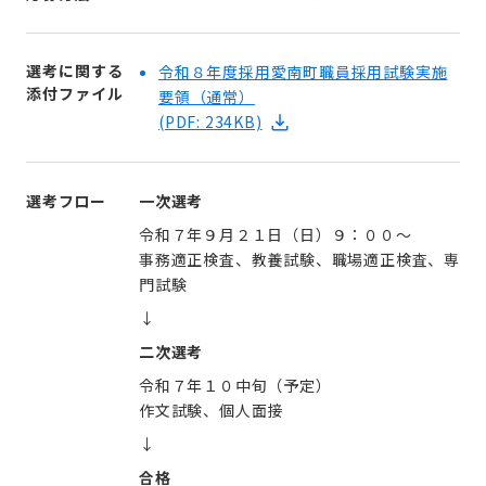
選考に関する
令和８年度採用愛南町職員採用試験実施
添付ファイル
要領（通常）
(PDF: 234KB)
選考フロー
一次選考
令和７年９月２１日（日）９：００～
事務適正検査、教養試験、職場適正検査、専
門試験
↓
二次選考
令和７年１０中旬（予定）
作文試験、個人面接
↓
合格