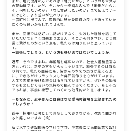
また、地元出身の方であれば「地元だから」というのも立派な
志望動機です。ただ、そこから一歩踏み込んで「地元だからこ
そ、何をしたいのか」「なぜ貢献したいのか」まで伝えていた
だけると、より想いが伝わります。
一度町外に出てみて、客観的に見た愛南町の良さを語っていた
だくのも良いかもしれませんね。
また、面接では格好いい話だけでなく、失敗した経験を話して
いただいても全く問題ありません。そこから何を学び、どう成
長に繋げたのかという点も、私たちは知りたいと思っていま
す。
ー緊張してしまう、という方も多いのではないでしょうか。
近平：
そうですよね。年齢層も幅広いので、社会人経験豊富な
方もいれば、新卒の方もいらっしゃいます。緊張するのは当た
り前です。私たち面接官も、皆さんの本来の良さが見えるよう
に、できるだけリラックスした雰囲気作りを心がけています。
人生で面接を受ける機会は限られていますから、ぜひその緊張
すらも楽しむくらいの気持ちで臨んでみてください。もし不安
であれば、事前に練習しておくのも効果的だと思いますよ。
ーちなみに、近平さんご自身はなぜ愛南町役場を志望されたの
でしょうか？
近平：
採用担当者としてお話ししておきながら、改めて聞かれ
ると難しいですね（笑）
私は大学で建設関係の学科で学び、卒業後には民間企業で設計