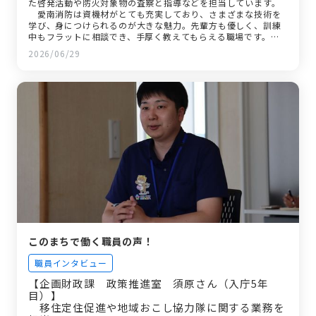
た啓発活動や防火対象物の査察と指導などを担当しています。
愛南消防は資機材がとても充実しており、さまざまな技術を
学び、身につけられるのが大きな魅力。先輩方も優しく、訓練
中もフラットに相談でき、手厚く教えてもらえる職場です。地
域の方から「ありがとう」と声をかけてもらえたとき、何より
2026/06/29
のやりがいを感じます。
このまちで働く職員の声！
職員インタビュー
【企画財政課 政策推進室 須原さん（入庁5年
目）】
移住定住促進や地域おこし協力隊に関する業務を