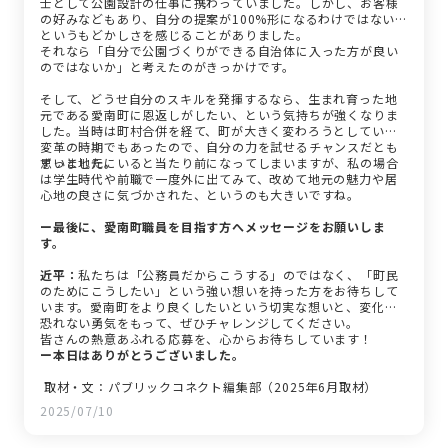
士として公園設計の仕事に携わっていました。しかし、お客様
の好みなどもあり、自分の提案が100%形になるわけではない、
というもどかしさを感じることがありました。
それなら「自分で公園づくりができる自治体に入った方が良い
のではないか」と考えたのがきっかけです。
そして、どうせ自分のスキルを発揮するなら、生まれ育った地
元である愛南町に恩返しがしたい、という気持ちが強くなりま
した。当時は町村合併を経て、町が大きく変わろうとしている
変革の時期でもあったので、自分の力を試せるチャンスだとも
思いました。
ずっと地元にいると当たり前になってしまいますが、私の場合
は学生時代や前職で一度外に出てみて、改めて地元の魅力や居
心地の良さに気づかされた、というのも大きいですね。
ー最後に、愛南町職員を目指す方へメッセージをお願いしま
す。
近平：
私たちは「公務員だからこうする」のではなく、「町民
のためにこうしたい」という強い想いを持った方をお待ちして
います。愛南町をより良くしたいという切実な想いと、変化を
恐れない勇気をもって、ぜひチャレンジしてください。
皆さんの熱意あふれる応募を、心からお待ちしています！
ー本日はありがとうございました。
取材・文：パブリックコネクト編集部（2025年6月取材）
2025/07/10