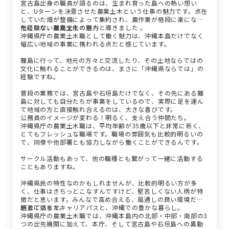
宮古島出身の職員が語るのは、生まれ育った島への熱い想い
と、Uターンを決意させた農業土木という仕事の魅力です。点在
していた畑が整備によって集約され、農作業が格段に楽になっ
た経験が、農業土木の道へと導きました 。
他にはない離島文化の魅力
沖縄県庁の農業土木職として働く魅力は、沖縄本島だけでなく
幅広い地域の事業に携われる点だと感じています。
離島に行って、地元の方々と交流したり、その土地ならではの
文化に触れることができるのは、まさに「沖縄県ならでは」の
経験ですね。
普段の業務では、宮古島や石垣島だけでなく、その先にある離
島に対しても自分たちが事業をしているので、実際に足を運ん
で地域の方と直接触れ合えるのは、大きな喜びです。
公務員のイメージが変わる！明るく、支え合う仲間たち。
沖縄県庁の農業土木職は、平均年齢が35歳以下と非常に若く、
とてもフレッシュな職場です。職場の雰囲気も比較的明るいの
で、同僚や他部署とも協力しながら働くことができるんです。
サークル活動もあって、他の職種とも繋がって一緒に活動する
こともありますね。
沖縄県民の特性なのかもしれませんが、比較的明るい方が多
く、仕事はきちっとこなすんですけど、堅苦しくない人柄が特
徴だと思います。みんなで高め合える、風通しの良い環境だと
感じています。
刺激に満ちたキャリアパスと、沖縄での豊かな暮らし。
沖縄県庁の農業土木職では、沖縄本島内の北部・中部・南部の3
つの出先機関に加えて、本庁、そして宮古島や石垣島への異動