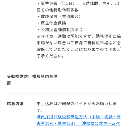
・夏季休暇（年5日）、旧盆休暇、忌引、出
産その他特別休暇多数
・健康保険（共済組合）
・厚生年金保険
・公務災害補償制度あり
※マイカー通勤は可能ですが、勤務場所に駐
車場がない場合はご自身で有料駐車場などを
確保していただくことになりますので予めご
了承ください。
受動喫煙防止措
敷地内禁煙
置
応募方法
申し込みは沖縄県のサイトからお願いしま
す。
職員採用試験受験申込方法（中級・初級・障
害者選考・警察官B）｜沖縄県公式ホームペ