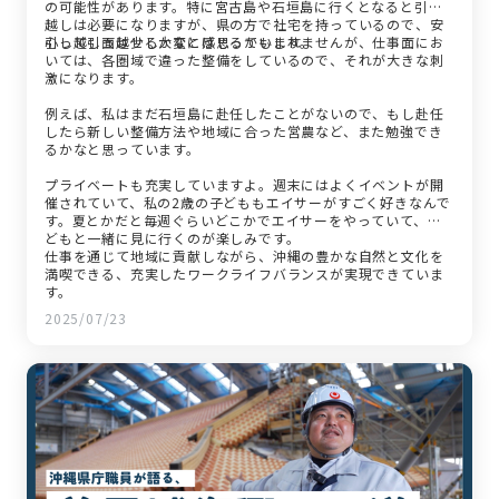
の可能性があります。特に宮古島や石垣島に行くとなると引っ
越しは必要になりますが、県の方で社宅を持っているので、安
心して引っ越せるかなとは思っています。
引っ越し面は少し大変に感じるかもしれませんが、仕事面にお
いては、各圏域で違った整備をしているので、それが大きな刺
激になります。
例えば、私はまだ石垣島に赴任したことがないので、もし赴任
したら新しい整備方法や地域に合った営農など、また勉強でき
るかなと思っています。
プライベートも充実していますよ。週末にはよくイベントが開
催されていて、私の2歳の子どももエイサーがすごく好きなんで
す。夏とかだと毎週ぐらいどこかでエイサーをやっていて、子
どもと一緒に見に行くのが楽しみです。
仕事を通じて地域に貢献しながら、沖縄の豊かな自然と文化を
満喫できる、充実したワークライフバランスが実現できていま
す。
2025/07/23