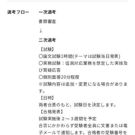
選考フロー
一次選考
書類審査
↓
二次選考
【試験】
〇論文試験1時間(テーマは試験当日発表)
〇実務試験：住民対応業務を想定した実技及
び質疑応答
〇個別面接20分程度
※試験内容は追加・変更になる場合がありま
す。
【日時】
両者合意のもと、試験日を決定します。
【合格発表】
試験実施後２～３週間を予定
合否にかかわらず受験者全員に文書または電
子メールで通知します。合格者の受験番号を