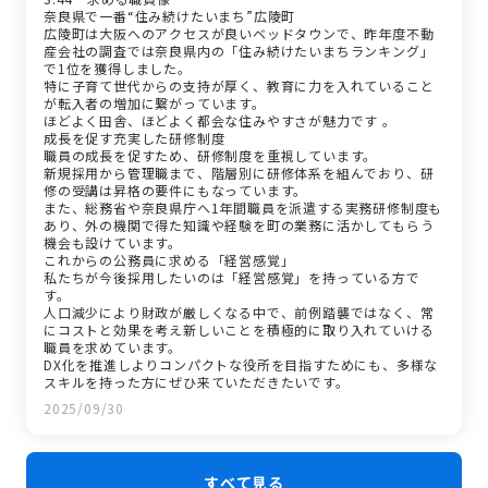
奈良県で一番“住み続けたいまち”広陵町
広陵町は大阪へのアクセスが良いベッドタウンで、昨年度不動
産会社の調査では奈良県内の「住み続けたいまちランキング」
で1位を獲得しました。
特に子育て世代からの支持が厚く、教育に力を入れていること
が転入者の増加に繋がっています。
ほどよく田舎、ほどよく都会な住みやすさが魅力です 。
成長を促す充実した研修制度
職員の成長を促すため、研修制度を重視しています。
新規採用から管理職まで、階層別に研修体系を組んでおり、研
修の受講は昇格の要件にもなっています。
また、総務省や奈良県庁へ1年間職員を派遣する実務研修制度も
あり、外の機関で得た知識や経験を町の業務に活かしてもらう
機会も設けています。
これからの公務員に求める「経営感覚」
私たちが今後採用したいのは「経営感覚」を持っている方で
す。
人口減少により財政が厳しくなる中で、前例踏襲ではなく、常
にコストと効果を考え新しいことを積極的に取り入れていける
職員を求めています。
DX化を推進しよりコンパクトな役所を目指すためにも、多様な
スキルを持った方にぜひ来ていただきたいです。
2025/09/30
すべて見る