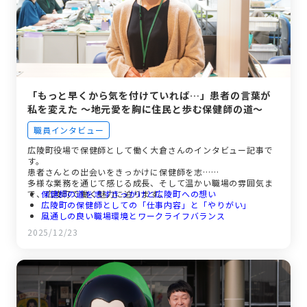
「もっと早くから気を付けていれば…」患者の言葉が
私を変えた ～地元愛を胸に住民と歩む保健師の道～
職員インタビュー
広陵町役場で保健師として働く大倉さんのインタビュー記事で
す。
患者さんとの出会いをきっかけに保健師を志…
多様な業務を通じて感じる成長、そして温かい職場の雰囲気ま
で、広陵町で働く魅力に迫ります。
保健師の道を志すきっかけと広陵町への想い
広陵町の保健師としての「仕事内容」と「やりがい」
風通しの良い職場環境とワークライフバランス
広陵町役場に入って「よかったこと」と「求職者へのメッセ
2025/12/23
ージ」