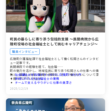
町民の暮らしに寄り添う包括的支援 ～民間病院から広
陵町役場の社会福祉士として挑むキャリアチェンジ～
職員インタビュー
広陵町介護福祉課で社会福祉士として働く松岡さんのインタビ
ュー記事です。
民間病院での経験を経て、社会福…
町の魅力を活かし、地域住民に寄り添う松岡さんの仕事への情
熱と、風通しの良い職場の雰囲気、そして働きがいについて深
社会福祉士を目指すきっかけと広陵町への入庁
く掘り下げていきます。
多岐にわたる社会福祉士の業務
チームで支えるやりがいと仕事の奥深さ
広陵町役場の職場の雰囲気とワークライフバランス
2025/12/19
未来を担う社会福祉士へ