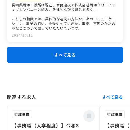
長崎県西海市役所は現在、官民連携で株式会社西海クリエイテ
ィブカンパニーと組み、先進的な取り組みを多く…
こちらの動画では、具体的な連携の方法や日々のコミュニケー
ション、事業の狙い、今後やっていきたい事業、市民のかたの
声などについて語っていただいています。
2024/10/11
すべて見る
関連する求人
すべて見る
行政事務
行政事務
【事務職（大卒程度）】令和8
【事務職（