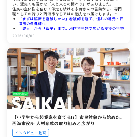
い、泥臭くも温かな「人と人との関わり」がありました。
住民の主体性を信じて伴走し続ける永野さんの言葉から、専門
職としての誇りと西海市ならではの魅力をお届けします。
「まずは臨床を経験したい」看護師を経て、憧れの地元・西
海市の保健師へ
「成人」から「母子」まで。地区担当制で広がる支援の視野
「相手の声を聴くこと」から始まる。正解のない支援の難し
2026/06/03
さと醍醐味
「大丈夫？」と声を掛け合う温かさ。チームで乗り越える西
海市の職場環境
住民との「理想の距離感」がここにある。未来の仲間へのメ
ッセージ
【小学生から起業家を育てる!?】市民対象から始めた、
西海市役所 人材育成の取り組みと広がり
インタビュー動画