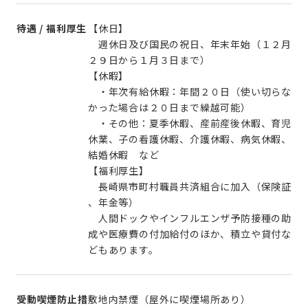
待遇 / 福利厚生
【休日】
週休日及び国民の祝日、年末年始（１２月
２９日から１月３日まで）
【休暇】
・年次有給休暇：年間２０日（使い切らな
かった場合は２０日まで繰越可能）
・その他：夏季休暇、産前産後休暇、育児
休業、子の看護休暇、介護休暇、病気休暇、
結婚休暇 など
【福利厚生】
長崎県市町村職員共済組合に加入（保険証
、年金等）
人間ドックやインフルエンザ予防接種の助
成や医療費の付加給付のほか、積立や貸付な
どもあります。
受動喫煙防止措
敷地内禁煙（屋外に喫煙場所あり）