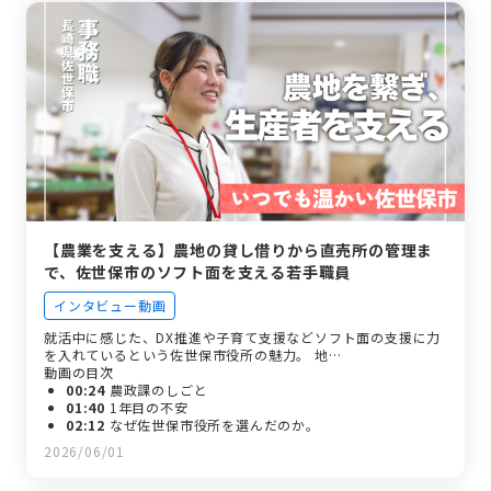
03:02
印象に残っているエピソード
03:33
入庁して成長したこと
04:03
求職者に伝えたいこと
【農業を支える】農地の貸し借りから直売所の管理ま
で、佐世保市のソフト面を支える若手職員
インタビュー動画
就活中に感じた、DX推進や子育て支援などソフト面の支援に力
を入れているという佐世保市役所の魅力。 地…
動画の目次
00:24
農政課のしごと
01:40
1年目の不安
02:12
なぜ佐世保市役所を選んだのか。
02:38
入庁前後のギャップ
2026/06/01
03:05
先輩のフォロー
03:36
佐世保市ならではの魅力