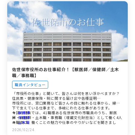
04:05
今後挑戦したいこと
05:00
求職者に伝えたいこと
佐世保市役所のお仕事紹介！【獣医師／保健師／土木
職／事務職】
職員インタビュー
「市役所の仕事」と聞いて、皆さんは何を思い浮かべますか？
住民票・健康保険・税に関する届け出や各種証明…
市役所には、窓口業務など皆さんの目に触れる仕事から、縁の
下で支えている仕事まで、多岐にわたる仕事があります。
今回の特集では、41職種ある佐世保市の市職員のうち、獣医
獣医師
師・保健師・土木職・事務職（埋蔵文化財担当）として働く4人
保健師
の職員に、働くことの魅力や仕事のやりがいなどを聞きまし
土木職
た。
事務職
2026/02/24
広報させぼプラス動画（土木職・事務職（埋蔵文化財担