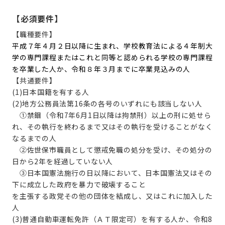
【必須要件】
【職種要件】
平成７年４月２日以降に生まれ、学校教育法による４年制大
学の専門課程またはこれと同等と認められる学校の専門課程
を卒業した人か、令和８年３月までに卒業見込みの人
【共通要件】
(1)日本国籍を有する人
(2)地方公務員法第16条の各号のいずれにも該当しない人
①禁錮（令和7年6月1日以降は拘禁刑）以上の刑に処せら
れ、その執行を終わるまで又はその執行を受けることがなく
なるまでの人
②佐世保市職員として懲戒免職の処分を受け、その処分の
日から2年を経過していない人
③日本国憲法施行の日以降において、日本国憲法又はその
下に成立した政府を暴力で破壊すること
を主張する政党その他の団体を結成し、又はこれに加入した
人
(3)普通自動車運転免許（ＡＴ限定可）を有する人か、令和8