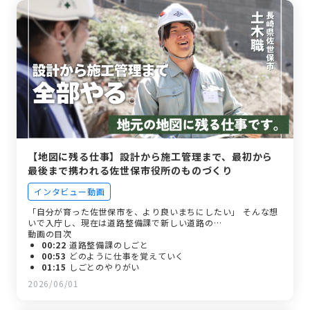
【地図に残る仕事】設計から施工管理まで、最初から
最後まで携われる佐世保市役所のものづくり
インタビュー動画
「自分が育った佐世保市を、より良いまちにしたい」 そんな想
いで入庁し、現在は道路整備課で新しい道路の…
動画の目次
00:22
道路整備課のしごと
00:53
どのように仕事を覚えていく
01:15
しごとのやりがい
01:42
佐世保市役所のよさこいチームとは？
2026/06/01
02:16
入庁のきっかけ
02:37
入庁前のイメージ