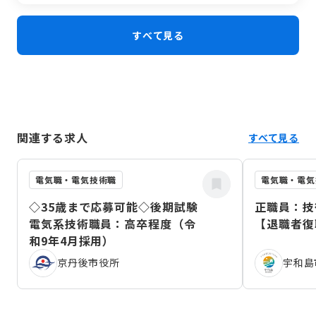
当））はこちら
すべて見る
関連する求人
すべて見る
電気職・電気技術職
電気職・電気
◇35歳まで応募可能◇後期試験
正職員：技
電気系技術職員：高卒程度（令
【退職者復
和9年4月採用）
京丹後市役所
宇和島