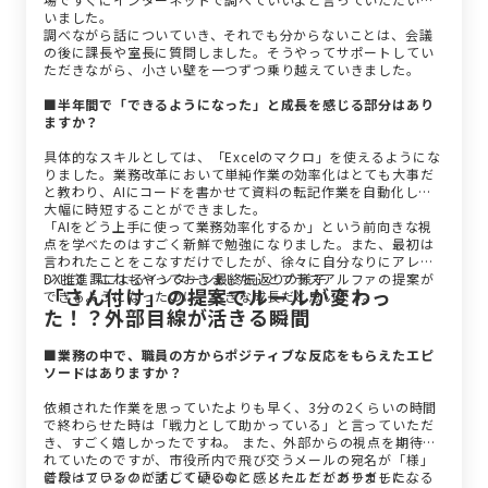
いました。
調べながら話についていき、それでも分からないことは、会議
の後に課長や室長に質問しました。そうやってサポートしてい
ただきながら、小さい壁を一つずつ乗り越えていきました。
■半年間で「できるようになった」と成長を感じる部分はあり
ますか？
具体的なスキルとしては、「Excelのマクロ」を使えるようにな
りました。業務改革において単純作業の効率化はとても大事だ
と教わり、AIにコードを書かせて資料の転記作業を自動化し、
大幅に時短することができました。
「AIをどう上手に使って業務効率化するか」という前向きな視
点を学べたのはすごく新鮮で勉強になりました。また、最初は
言われたことをこなすだけでしたが、徐々に自分なりにアレン
ジして「これもやっておきました」とプラスアルファの提案が
DX推進課によるインターン最終振返りの様子
「さん付け」の提案でルールが変わっ
できるようになったのは、大きな成長だと思います。
た！？外部目線が活きる瞬間
■業務の中で、職員の方からポジティブな反応をもらえたエピ
ソードはありますか？
依頼された作業を思っていたよりも早く、3分の2くらいの時間
で終わらせた時は「戦力として助かっている」と言っていただ
き、すごく嬉しかったですね。 また、外部からの視点を期待さ
れていたのですが、市役所内で飛び交うメールの宛名が「様」
になっているのがすごく硬いなと感じたことがありました。
普段はフランクに話しているのに、メールだとガチガチになる