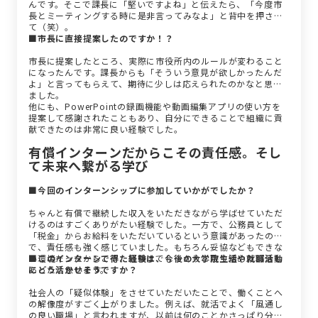
んです。そこで課長に「堅いですよね」と伝えたら、「今度市
長とミーティングする時に是非言ってみなよ」と背中を押され
て（笑）。
■市長に直接提案したのですか！？
市長に提案したところ、実際に市役所内のルールが変わること
になったんです。課長からも「そういう意見が欲しかったんだ
よ」と言ってもらえて、期待に少しは応えられたのかなと思い
ました。
他にも、PowerPointの録画機能や動画編集アプリの使い方を
提案して感謝されたこともあり、自分にできることで組織に貢
献できたのは非常に良い経験でした。
有償インターンだからこその責任感。そし
て未来へ繋がる学び
■今回のインターンシップに参加していかがでしたか？
ちゃんと有償で継続した収入をいただきながら学ばせていただ
けるのはすごくありがたい経験でした。一方で、公務員として
「税金」からお給料をいただいているという意識があったの
で、責任感も強く感じていました。もちろん妥協などもできな
い環境だったからこそ、最後までしっかりと取り組めた部分も
■このインターンで得た経験は、今後の大学院生活や就職活動
あったと思います。
にどう活かせそうですか？
社会人の「疑似体験」をさせていただいたことで、働くことへ
の解像度がすごく上がりました。例えば、就活でよく「風通し
の良い職場」と言われますが、以前は何のことかさっぱり分か