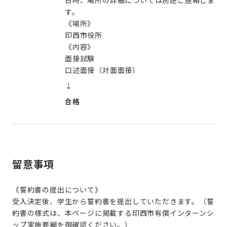
日時、場所の詳細については別途ご連絡しま
す。
《場所》
印西市役所
《内容》
面接試験
口述面接（対面面接）
↓
合格
留意事項
《誓約書の提出について》
受入決定後、学生から誓約書を提出していただきます。（誓
約書の様式は、本ページに掲載する印西市有償インターンシ
ップ実施要綱を御確認ください。）