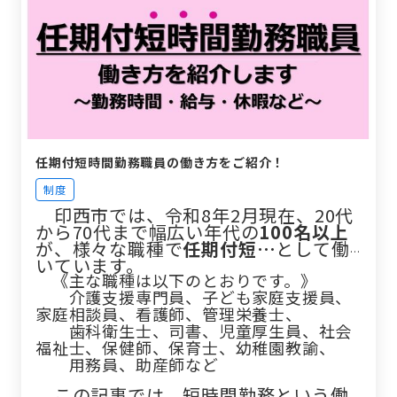
任期付短時間勤務職員の働き方をご紹介！
制度
印西市では、令和8年2月現在、20代
から70代まで幅広い年代の
100名以上
が、様々な職種で
任期付短…
として働
いています。
《主な職種は以下のとおりです。》
介護支援専門員、子ども家庭支援員、
家庭相談員、看護師、管理栄養士、
歯科衛生士、司書、児童厚生員、社会
福祉士、保健師、保育士、幼稚園教諭、
用務員、助産師など
この記事では、短時間勤務という働