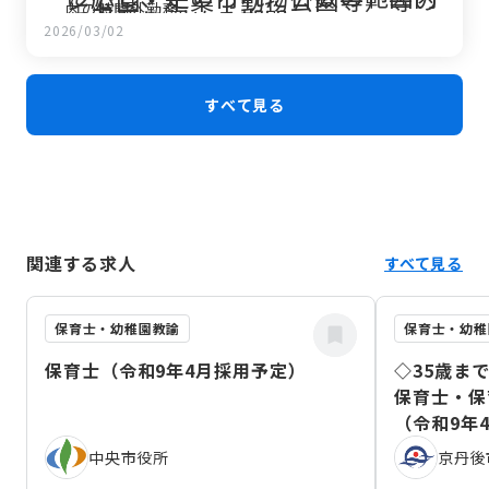
内の時間外勤務
で必要と認める期間
割引を受けることができます。
100/100
2026/03/02
正規の勤務が割り振られた日における7時間45分を
その他、各種事由により特別休暇
超える時間外勤務
が取得できます。
125/100
正規の勤務が割り振られていない日における時間外
すべて見る
勤務
135/100
関連する求人
すべて見る
保育士・幼稚園教諭
保育士・幼稚
保育士（令和9年4月採用予定）
◇35歳ま
保育士・保
（令和9年
中央市役所
京丹後