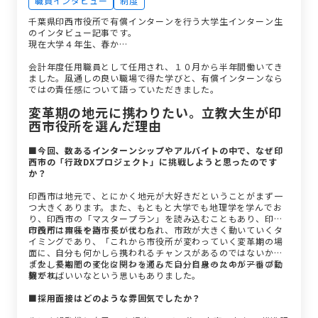
職員インタビュー
制度
千葉県印西市役所で有償インターンを行う大学生インターン生
のインタビュー記事です。
現在大学４年生、春か…
会計年度任用職員として任用され、１０月から半年間働いてき
ました。風通しの良い職場で得た学びと、有償インターンなら
ではの責任感について語っていただきました。
変革期の地元に携わりたい。立教大生が印
西市役所を選んだ理由
■今回、数あるインターンシップやアルバイトの中で、なぜ印
西市の「行政DXプロジェクト」に挑戦しようと思ったのです
か？
印西市は地元で、とにかく地元が大好きだということがまず一
つ大きくあります。また、もともと大学でも地理学を学んでお
り、印西市の「マスタープラン」を読み込むこともあり、印西
市役所に興味を持っていました。
印西市は市長や副市長が代わられ、市政が大きく動いていくタ
イミングであり、「これから市役所が変わっていく変革期の場
面に、自分も何かしら携われるチャンスがあるのではないか」
「少しでもその変化に関わってみたい」と思ったのが一番の動
また、長期間のインターンを通して自分自身のスキルアップに
機です。
繋がればいいなという思いもありました。
■採用面接はどのような雰囲気でしたか？