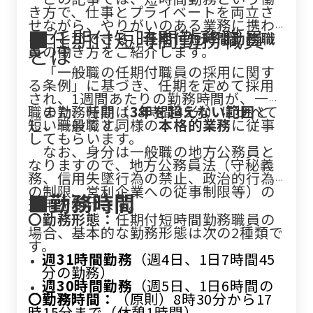
き方で、仕事とプライベートを両立さ
せながら、やりがいのある業務に携わ
■任期付短時間勤務職員
ることができる、
任期付短時間勤務職
とは
員
の働き方をご紹介します。
「一般職の任期付職員の採用に関す
る条例」に基づき、任期を定めて採用
され、1週間あたりの勤務時間が、一般
職の勤務時間（38時間45分）に比べて
また、任期は
3年を超えない範囲
と
短い職員です。
し、一般職と同様の
本格的業務
に従事
してもらいます。
なお、身分は一般職の地方公務員と
なりますので、地方公務員法（守秘義
務、信用失墜行為の禁止、政治的行為
の制限、営利企業への従事制限等）の
■勤務時間
適用を受けます。
〇勤務形態：
任期付短時間勤務職員の
場合、基本的な勤務形態は次の2種類で
す。
週31時間勤務
（週4日、1日7時間45
分の勤務）
週30時間勤務
（週5日、1日6時間の
〇勤務時間：
勤務）
（原則）8時30分から17
時15分まで（休憩1時間）