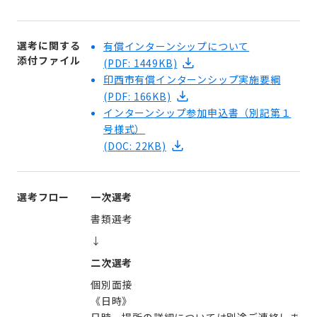
選考に関する
有償インターンシップについて
添付ファイル
(PDF: 1449KB)
印西市有償インターンシップ実施要綱
(PDF: 166KB)
インターンシップ参加申込書（別記第１
号様式）
(DOC: 22KB)
選考フロー
一次選考
書類選考
↓
二次選考
個別面接
《日時》