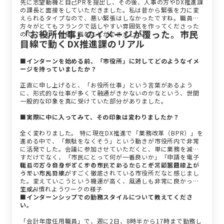
先に志望動機と自己PRを提出し、その後、人事の方やDX推進課
の課長と面接をしていただきました。私は昔から緊張を力に変
えられるタイプなので、悪い緊張はしなかったですね。職員の
方々がとてもフランクで話しやすい雰囲気を作ってくださった
「お役所仕事」のイメージが覆った。市民
ので、楽しく面接に臨むことができました。
目線で動くDX推進課のリアル
■インターンを始める前、「市役所」に対してどのようなイメ
ージを持っていましたか？
正直に申し上げると、「お役所仕事」という言葉があるよう
に、形式的な仕事が多くて融通がきかないのかなという、世間
一般的な印象を真に受けていた部分がありました。
■実際に中に入ってみて、その印象は変わりましたか？
全く変わりました。 特に現在DX推進で「業務改革（BPR）」を
進める中で、「無駄をなくそう」という動きが市役所内で非常
に活発でした。会議に参加させていただくと、単に業務を減ら
すだけでなく、「市民にとって何が一番良いか」「申請を電子
化してどうやりやすくするか」といったことが常に話題に上が
職員の方々自身がどこかの市民であるからこそ、顧客目線とい
っていたんです。
うか、市民目線がすごく徹底されている市役所だなと感じまし
た。変えていこうという機運が高く、風通しも非常に良かった
です。
生成AI慣れようワークの様子
■インターンシップでの勤務スタイルについて教えてくださ
い。
「会計年度任用職員」で、週に2日、8時半から17時まで勤務し