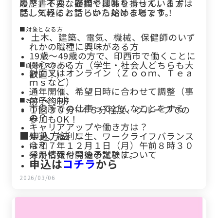
の？」そんな疑問や興味を持っている方
履歴書不要、面接ではありません。まずは
に、気軽にお話しいただける場です。
話してみるところから始めましょう！
■対象となる方
土木、建築、電気、機械、保健師のいず
れかの職種に興味がある方
19歳〜49歳の方で、印西市で働くことに
関心のある方（学生・社会人どちらも大
■面談のスタイル
対面又はオンライン（Ｚｏｏｍ、Ｔｅａ
歓迎！）
ｍｓなど）
通年開催、希望日時に合わせて調整（事
前予約制）
■お話しする内容
市役所での仕事ってどんなことをする
１回３０分~４５分程度、グループでの
の？
参加もOK！
キャリアアップや働き方は？
■申込方法
処遇、福利厚生、ワークライフバランス
は？
令和７年１２月１日（月）午前８時３０
採用情報や今後の試験について
分から受付開始予定です。
申込は
コチラ
から
2026/03/06