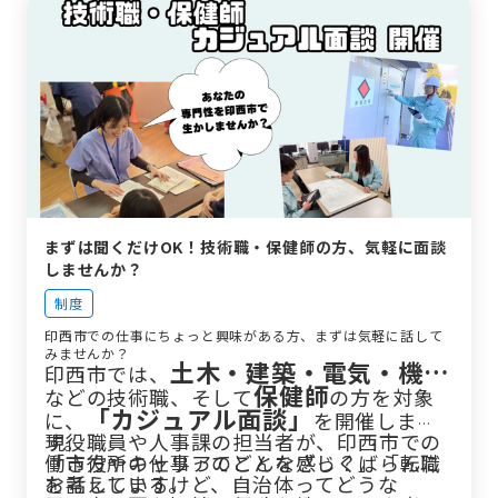
まずは聞くだけOK！技術職・保健師の方、気軽に面談
しませんか？
制度
印西市での仕事にちょっと興味がある方、まずは気軽に話して
みませんか？
土木・建築・電気・機…
印西市では、
保健師
などの技術職、そして
の方を対象
「カジュアル面談」
に、
を開催しま
す。
現役職員や人事課の担当者が、印西市での
「市役所の仕事ってどんな感じ？」「転職
働き方やキャリアのことをざっくばらんに
を考えているけど、自治体ってどうな
お話しします。