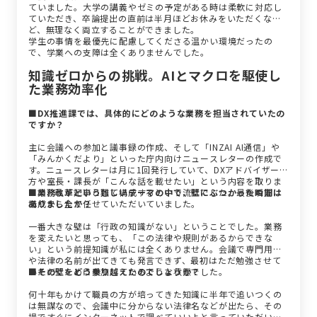
ていました。大学の講義やゼミの予定がある時は柔軟に対応し
ていただき、卒論提出の直前は半月ほどお休みをいただくな
ど、無理なく両立することができました。
学生の事情を最優先に配慮してくださる温かい環境だったの
で、学業への支障は全くありませんでした。
知識ゼロからの挑戦。AIとマクロを駆使し
た業務効率化
■DX推進課では、具体的にどのような業務を担当されていたの
ですか？
主に会議への参加と議事録の作成、そして「INZAI AI通信」や
「みんかくだより」といった庁内向けニュースレターの作成で
す。ニュースレターは月に1回発行していて、DXアドバイザーの
方や室長・課長が「こんな話を載せたい」という内容を取りま
とめ、私が記事として構成するという流れでした。最後の方は
■業務改革という難しいテーマの中で、壁にぶつかった瞬間は
構成から全て任せていただいていました。
ありましたか？
一番大きな壁は「行政の知識がない」ということでした。業務
を変えたいと思っても、「この法律や規則があるからできな
い」という前提知識が私には全くありません。会議で専門用語
や法律の名前が出てきても発言できず、最初はただ勉強させて
いただくために参加しているような状態でした。
■その壁をどう乗り越えたのでしょうか？
何十年もかけて職員の方が培ってきた知識に半年で追いつくの
は無謀なので、会議中に分からない法律名などが出たら、その
場ですぐにインターネットで調べていいよと言っていただいて