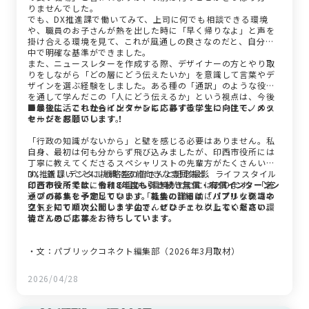
りませんでした。
でも、DX推進課で働いてみて、上司に何でも相談できる環境
や、職員のお子さんが熱を出した時に「早く帰りなよ」と声を
掛け合える環境を見て、これが風通しの良さなのだと、自分の
中で明確な基準ができました。
また、ニュースレターを作成する際、デザイナーの方とやり取
りをしながら「どの層にどう伝えたいか」を意識して言葉やデ
ザインを選ぶ経験をしました。ある種の「通訳」のような役割
を通して学んだこの「人にどう伝えるか」という視点は、今後
の学生生活でも社会に出てからも、必ず役に立つ一生モノのス
■最後に、これからインターンに応募する学生に向けて、メッ
キルだと感じています。
セージをお願いします！
「行政の知識がないから」と壁を感じる必要はありません。私
自身、最初は何も分からず飛び込みましたが、印西市役所には
丁寧に教えてくださるスペシャリストの先輩方がたくさんいま
す。 新しいことに挑戦する前向きな雰囲気と、ライフスタイル
DX推進課 デジタル戦略室の皆さんと記念撮影
に合わせて柔軟に働ける温かい環境がここにはあります。「普
印西市役所では、令和8年度も引き続き無償・有償インターンシ
通のバイトじゃ物足りない」「社会に出る前にリアルな職場の
ップの募集を予定しています。募集の詳細は「パブリックコネ
空気を知りたい」という学生さんには、これ以上ない最高の環
クト」にて順次公開しますので、ぜひチェックしてください。
境だと思います。
皆さんのご応募をお待ちしています。
・文：パブリックコネクト編集部（2026年3月取材）
2026/04/28