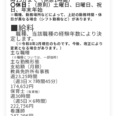
〇休日：
（原則）土曜日、日曜日、祝
日、年末年始
※職種、勤務場所などによって、上記の勤務時間・休
日が異なる場合（シフト勤務など）があります。
■給料
職種、当該職種の経験年数により決
定します。
（※令和8年2月現在のものです。今後、改正により
変更となる場合があります。）
主な職種
（※職種については、一部抜粋）
主な勤務形態
支給額（月額）
教員免許所有事務
週23.25時間
（週3日×7時間45分）
174,652円
保育士
（有資格）
週30時間
（週5日×6時間）
222,756円
看護師
247,296円