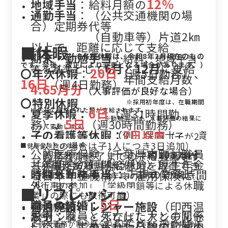
12％
地域手当
：給料月額の
通勤手当
：（公共交通機関の場
合）定期券代等
（自動車等）片道2㎞
以上で、距離に応じて支給
■
休暇
期末・勤勉手当
：
（※各種休暇は、令和8年2月現在のもの
給料、地域手当
です。今後、改正により変更となる場合があります。）
6月
と
12月
に支給
等を基準として
20日
〇年次休暇
：
（週5日勤務）、
年間支給月数
16日
（週4日勤務）
4.65月分
（人事評価が良好な場合）
〇特別休暇
※採用初年度は、在職期間
6日
に応じて調整された額が支給されます。
夏季休暇：
（週31時間勤
※勤勉手当は、人事評価の結果に
5日
務）
、
（週30時間勤務）
よって変動します。
子の看護等休暇：
7日以内
（
例）保育士（有資
（
子
が2
格）週30時間勤務の場合
人以上の場合は子1人につき3日追加）
■健康保険及び年金等
公的医療保険（千葉県市町村職員
⇒
約103万円
義務教育終了までの子を看護等す
共済組合の短期給付）、厚生年金
（年間支給額（4.65月分））
る必要がある場合に休暇を取得でき
時間外勤務手当 ：
正規の勤務時間
（日本年金機構）、雇用保険に加
る制度
（「負傷、疾病の世話」の他に、
外に勤務することを命じられた職
入します。
「
行事の参加」「学級閉鎖等による休
■リフレッシュ
員に対し支給
業」の際にも取得可能）
5日
職員の結婚：
宿泊施設、レジャー施設
（印西温
勤務時間の区分
忌引：
職員と死亡した人との関係
水センター・ふなばしアンデルセ
支給率
に応じ、定められた日数の範囲内
正規の勤務が割り振られた日における7時間45分以
ン公園・千葉市動物公園等）等の