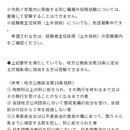
※令和７年度内に実施する同じ職種の採用試験については、
重複して受験することはできません。
※経験者主任採用（土木技術）についても、別途募集中です
。
希望される方は、経験者主任採用（土木技術）の受験案内
をご確認ください。
◆上記要件を満たしていても、地方公務員法第
16
条に定め
る欠格条項に該当する方は受験できません。
（参考：地方公務員法第16条抜粋）
① 拘禁刑以上の刑に処せられ、その執行を終わるまで又は
その執行を受けることがなくなるまでの者
② 当該地方公共団体において懲戒免職の処分を受け、当該
処分の日から２年を経過しない者
③人事委員会又は公平委員会の委員の職にあつて、第六十三
条までに規定する罪を犯し、刑に処せられた者
④ 日本国憲法施行の日以後において、日本国憲法又はその