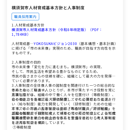
横須賀市人材育成基本方針と人事制度
職員採用案内
1.人材育成基本方針
横須賀市人材育成基本方針（令和8年改定版）（PDF：
1,784KB）
人材育成基…
YOKOSUKAビジョン2030
（基本構想・基本計画）
に掲げる「市の未来像」実現のため、職員が目指す方向性を示
すものです。
2.人事制度の目的
市の未来像「変化を力に進むまち。横須賀市」の実現、
そして、市民生活を希望ある豊かなものとするため、
市民の皆さまからの信頼を礎に、組織として最大の力を発揮し
ていく必要があります。
3.人事制度の全体像人事の諸制度を関連付けた一つの総合的な
そのために、職員一人ひとりが、本市が果たすべき役割を常に
体系となっています。
意識しながら、
人事制度とは、組織の中で働く人々を位置付け（等級制度）、
自らの能力を高め、最大限に発揮していく必要があります。
その働きぶりを確認し（評価制度）、それに対応した処遇を行
い（給与制度）能力を開発していく（研修制度）ための仕組み
本市では、市民の皆さまから信頼される「職員」と「組織」を
です。そのため、人事制度は主に「等級制度」「評価制度」
目指して、
「給与制度」「研修制度」と「その他の周辺制度」によって成
上記の各制度を個別に考えて構築していくのではなく、各制度
職員の意欲と能力を向上させることを主な目的とした人事制度
り立っています。
を関連付けた一つの総合的な体系を整備するという考え方のも
を運用しています。
と、人事制度を構築しています。
①等級制度