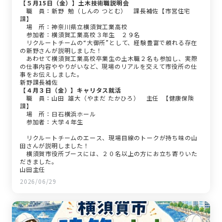
【５月15日（金）】土木技術職説明会
職 員：新野 勉（しんの つとむ） 課長補佐【市営住宅
課】
場 所：神奈川県立横須賀工業高校
参加者：横須賀工業高校３年生 ２９名
リクルートチームの“大御所”として、経験豊富で頼れる存在
の新野さんが説明しました！
あわせて横須賀工業高校卒業生の土木職２名も参加し、実際
の仕事内容ややりがいなど、現場のリアルを交えて市役所の仕
事をお伝えしました。
新野課長補佐
【４月３日（金）】キャリタス就活
職 員：山田 雄大（やまだ たかひろ） 主任 【健康保険
課】
場 所：日石横浜ホール
参加者：大学４年生
リクルートチームのエース、現場目線のトークが持ち味の山
田さんが説明しました！
横須賀市役所ブースには、２０名以上の方にお立ち寄りいた
だきました。
山田主任
2026/06/29