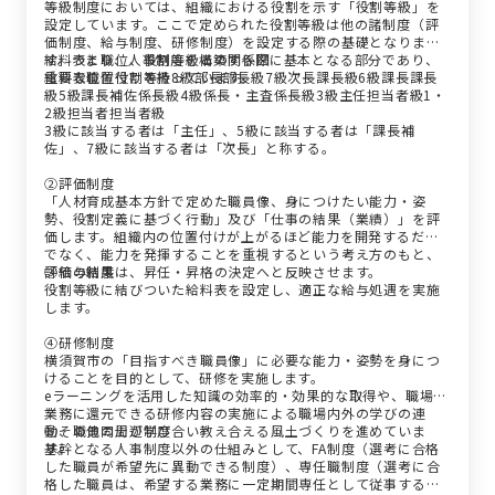
等級制度においては、組織における役割を示す「役割等級」を
設定しています。ここで定められた役割等級は他の諸制度（評
価制度、給与制度、研修制度）を設定する際の基礎となりま
す。つまり、人事制度を構築する際に基本となる部分であり、
給料表と職位、役割等級との関係図
重要な位置付けを持っています。
給料表職位役割等級8級部長部長級7級次長課長級6級課長課長
級5級課長補佐係長級4級係長・主査係長級3級主任担当者級1・
2級担当者担当者級
3級に該当する者は「主任」、5級に該当する者は「課長補
佐」、7級に該当する者は「次長」と称する。
②評価制度
「人材育成基本方針で定めた職員像、身につけたい能力・姿
勢、役割定義に基づく行動」及び「仕事の結果（業績）」を評
価します。組織内の位置付けが上がるほど能力を開発するだけ
でなく、能力を発揮することを重視するという考え方のもと、
評価の結果は、昇任・昇格の決定へと反映させます。
③給与制度
役割等級に結びついた給料表を設定し、適正な給与処遇を実施
します。
④研修制度
横須賀市の「目指すべき職員像」に必要な能力・姿勢を身につ
けることを目的として、研修を実施します。
eラーニングを活用した知識の効率的・効果的な取得や、職場や
業務に還元できる研修内容の実施による職場内外の学びの連
動、職員同士が学び合い教え合える風土づくりを進めていま
⑤その他の周辺制度
す。
基幹となる人事制度以外の仕組みとして、FA制度（選考に合格
した職員が希望先に異動できる制度）、専任職制度（選考に合
格した職員は、希望する業務に一定期間専任として従事するこ