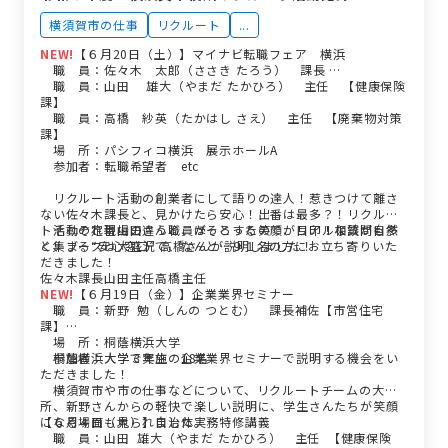
横須賀市の仕事
リクルート
...
NEW!
【６月20日（土）】マイナビ転職フェア 横浜
職 員：佐々木 太郎（ささき たろう） 課長 …
職 員：山田 雄大（やまだ たかひろ） 主任 【健康保険
課】
職 員：高橋 紗英（たかはし さえ） 主任 【廃棄物対策
課】
場 所：パシフィコ横浜 展示ホールA
参加者：転職希望者 etc
リクルート活動の創業者にして語りの達人！惹きつけて離さ
ない佐々木課長と、見かけたら安心！出番は最多？！リクルー
ト活動の定番山田さんと、ほっとする笑顔が目印！相談が自然
それぞれ現場の違う職員がそろったので、リアルな質問も多
と集まる“安心窓口” 高橋さんが説明しました！
く、ブースは大盛況で、なんと…９１名の方にお立ち寄りいた
だきました！
佐々木課長山田主任高橋主任
NEW!
【６月19日（金）】企業業界セミナー
職 員：新野 勉（しんの つとむ） 課長補佐【市営住宅
課】
場 所：桐蔭横浜大学
参加者：大学３年生 18名
桐蔭横浜大学で実施の企業業界セミナーで説明する機会をい
ただきました！
横須賀市や市の仕事などについて、リクルートチームの大御
所、新野さんからの軽快で楽しい説明に、学生さんたちが笑顔
になる場面も見られました。
【６月４日（木）】自治体実務特修講義
職 員：山田 雄大（やまだ たかひろ） 主任 【健康保険