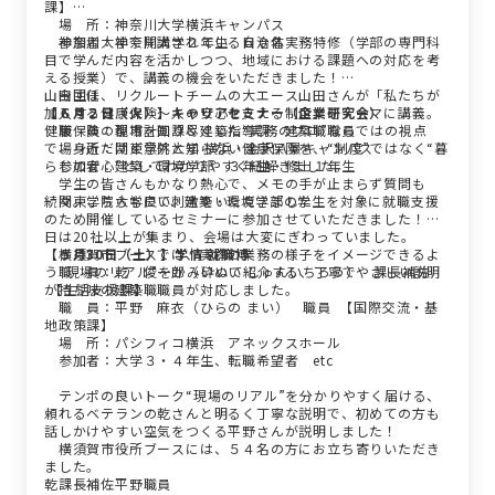
課】
場 所：神奈川大学横浜キャンパス
参加者：神奈川大学２年生 ６０名
神奈川大学で開講されている自治体実務特修（学部の専門科
目で学んだ内容を活かしつつ、地域における課題への対応を考
える授業）で、講義の機会をいただきました！
今回は、リクルートチームの大エース山田さんが「私たちが
山田主任
加入する健康保険～人の安心を支える制度」をテーマに講義。
【６月２日（火）】キャリアセミナー（企業研究会）
健康保険の現場を知り尽くした“実務のプロ”ならではの視点
職 員：都市計画課＆建築指導課 建築職職員
で、身近だけど意外と知らない健康保険を、“制度”ではなく“暮
場 所：関東学院大学 横浜・金沢八景キャンパス
らしの安心”としてわかりやすく紐解きました。
参加者：建築・環境学部 ３年生・修士１年生
学生の皆さんもかなり熱心で、メモの手が止まらず質問も
続々。こちらも良い刺激をいただきました！
関東学院大学にて、建築・環境学部の学生を対象に就職支援
のため開催しているセミナーに参加させていただきました！当
日は20社以上が集まり、会場は大変にぎわっていました。
横須賀市ブースでは、実際の業務の様子をイメージできるよ
【５月30日（土）】学情 就職博
う“現場のリアル”をかみ砕いて紹介する、丁寧でやさしい説明
職 員：乾 俊一郎（いぬい しゅんいちろう） 課長補佐
が持ち味の建築職職員が対応しました。
【生活支援課】
職 員：平野 麻衣（ひらの まい） 職員 【国際交流・基
地政策課】
場 所：パシフィコ横浜 アネックスホール
参加者：大学３・４年生、転職希望者 etc
テンポの良いトーク“現場のリアル”を分かりやすく届ける、
頼れるベテランの乾さんと明るく丁寧な説明で、初めての方も
話しかけやすい空気をつくる平野さんが説明しました！
横須賀市役所ブースには、５４名の方にお立ち寄りいただき
ました。
乾課長補佐平野職員