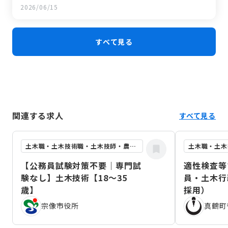
とができる制度）、希望降任などの制度が整備されています。
2026/06/15
すべて見る
関連する求人
すべて見る
土木職・土木技術職・土木技師・農業土木職
【公務員試験対策不要｜専門試
適性検査等
験なし】土木技術【18～35
員・土木行
歳】
採用）
宗像市役所
真鶴町